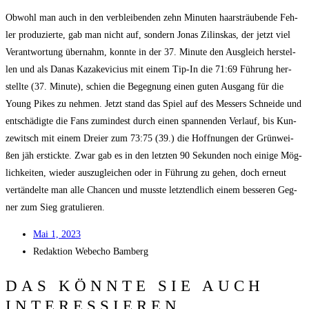
Obwohl man auch in den ver­blei­ben­den zehn Minu­ten haar­sträu­ben­de Feh­
ler pro­du­zier­te, gab man nicht auf, son­dern Jonas Zilins­kas, der jetzt viel
Ver­ant­wor­tung über­nahm, konn­te in der 37. Minu­te den Aus­gleich her­stel­
len und als Danas Kaza­ke­vici­us mit einem Tip-In die 71:69 Füh­rung her­
stell­te (37. Minu­te), schien die Begeg­nung einen guten Aus­gang für die
Young Pikes zu neh­men. Jetzt stand das Spiel auf des Mes­sers Schnei­de und
ent­schä­dig­te die Fans zumin­dest durch einen span­nen­den Ver­lauf, bis Kun­
ze­witsch mit einem Drei­er zum 73:75 (39.) die Hoff­nun­gen der Grün­wei­
ßen jäh erstick­te. Zwar gab es in den letz­ten 90 Sekun­den noch eini­ge Mög­
lich­kei­ten, wie­der aus­zu­glei­chen oder in Füh­rung zu gehen, doch erneut
ver­tän­del­te man alle Chan­cen und muss­te letzt­end­lich einem bes­se­ren Geg­
ner zum Sieg gratulieren.
Mai 1, 2023
Redak­ti­on
Web­echo Bamberg
DAS KÖNNTE SIE AUCH
INTERESSIEREN...