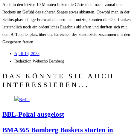
Auch in den letz­ten 10 Minu­ten lie­ßen die Gäs­te nicht nach, zumal die
Rockets im Gefühl des siche­ren Sie­ges etwas abbau­ten. Obwohl man in der
Schluss­pha­se eini­ge Frei­wurf­chan­cen nicht nutz­te, konn­ten die Ober­fran­ken
letzt­end­lich noch ein ordent­li­ches Ergeb­nis ablie­fern und durf­ten sich mit
dem 9. Tabel­len­platz über das Errei­chen der Sai­son­zie­le zusam­men mit den
Gast­ge­bern freuen.
April 13, 2025
Redak­ti­on
Web­echo Bamberg
DAS KÖNNTE SIE AUCH
INTERESSIEREN...
BBL-Pokal aus­ge­lost
BMA365 Bam­berg Bas­kets star­ten in