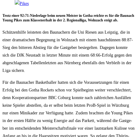
Trotz einer 92:71-Niederlage beim neu­en Meis­ter in Gotha reich­te es für die Bau­nach
Young Pikes zum Klas­sen­er­halt in der 2. Regio­nal­li­ga, Wolnz­ach steigt ab.
Schüt­zen­hil­fe leis­te­ten den Bau­nachern die Uni Rie­sen aus Leip­zig, die in
einer dra­ma­ti­schen Begeg­nung in Wolnz­ach mit einem hauch­dün­nen 88:87-
Sieg den bit­te­ren Abstieg für die Gast­ge­ber besie­gel­ten. Dage­gen konn­te
sich die DJK Neu­stadt in letz­ter Minu­te mit einem 68:66-Erfolg gegen den
abge­schla­ge­nen Tabel­len­letz­ten aus Nürn­berg eben­falls den Ver­bleib in der
Liga sichern.
Für die Bau­nacher Bas­ket­bal­ler hat­ten sich die Vor­aus­set­zun­gen für einen
Erfolg bei den Gotha Rockets schon vor Spiel­be­ginn wei­ter ver­schlech­tert,
denn Koope­ra­ti­ons­part­ner BBC Coburg konn­te nach zahl­rei­chen Aus­fäl­len
kei­ne Spie­ler abstel­len, da er selbst beim letz­ten ProB-Spiel in Würz­burg
nur einen Mini­ka­der zur Ver­fü­gung hat­te. Zudem brach­ten die Young Pikes
in der ers­ten Hälf­te zu wenig Ener­gie auf das Par­kett, wäh­rend die Gast­ge­
ber im ent­schei­den­den Meis­ter­schafts­fi­na­le vor einer laut­star­ken Kulis­se von
Anfang an bis in die Haar­spit­zen moti­viert waren. So gelang den Thü­rin­