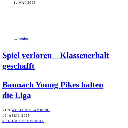
1. MAI 2023
Die Baunacher Basketballer unterlagen gegen die Rockets aus Gotha
beim Nachholspiel der 2. Regionalliga Nord mit 73:78. Dennoch ist
der Klassenerhalt
... weiter
Spiel ver­lo­ren – Klas­sen­er­halt
geschafft
Bau­nach Young Pikes hal­ten
die Liga
VON
WEBECHO BAMBERG
13. APRIL 2025
SPORT & GESUNDHEIT