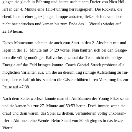
gin­gen sie gleich in Füh­rung und hat­ten nach einem Drei­er von Nico Höl­
lerl in der 4. Minu­te eine 11:3‑Führung her­aus­ge­spielt. Die Rockets, die
eben­falls mit einer ganz jun­gen Trup­pe antra­ten, lie­ßen sich davon aber
nicht beein­dru­cken und kamen bis zum Ende des 1. Vier­tels wie­der auf
22:19 heran.
Die­ses Momen­tum nah­men sie auch zum Start in den 2. Abschnitt mit und
lagen in der 15. Minu­te mit 34:29 vor­ne. Nun häuf­ten sich bei den Gast­ge­
bern die völ­lig unnö­ti­gen Ball­ver­lus­te, zumal das Team nicht die nöti­ge
Ener­gie auf das Feld brin­gen konn­te. Coach Gabri­el Strack pro­bier­te alle
mög­li­chen Vari­an­ten aus, um die an die­sem Tag rich­ti­ge Auf­stel­lung zu fin­
den, aber es half nichts, son­dern die Gäs­te erhöh­ten ihren Vor­sprung bis zur
Pau­se auf 47:38.
Nach dem Sei­ten­wech­sel konn­te man ein Auf­bäu­men der Young Pikes sehen
und sie kamen bis zur 27. Minu­te auf 50:53 her­an. Doch immer, wenn sie
drauf und dran waren, das Spiel zu dre­hen, ver­hin­der­ten völ­lig unkon­zen­
trier­te Aktio­nen eine Wen­de. Beim Stand von 50:56 ging es in das letz­te
Viertel.