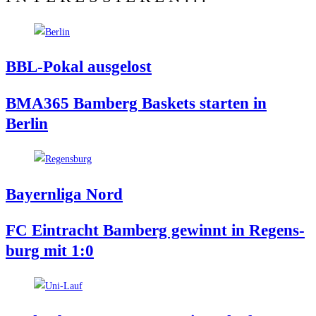
BBL-Pokal aus­ge­lost
BMA365 Bam­berg Bas­kets star­ten in
Berlin
Bay­ern­li­ga Nord
FC Ein­tracht Bam­berg gewinnt in Regens­
burg mit 1:0