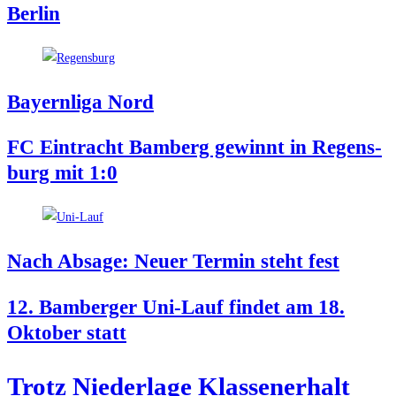
Berlin
Bay­ern­li­ga Nord
FC Ein­tracht Bam­berg gewinnt in Regens­
burg mit 1:0
Nach Absa­ge: Neu­er Ter­min steht fest
12. Bam­ber­ger Uni-Lauf fin­det am 18.
Okto­ber statt
Trotz Nie­der­la­ge Klas­sen­er­halt