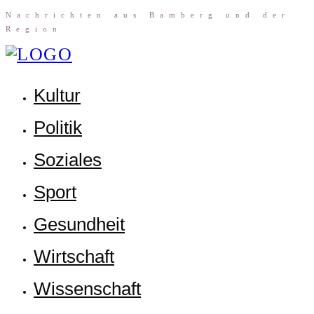
Nach­rich­ten aus Bam­berg und der
Region
Kul­tur
Poli­tik
Sozia­les
Sport
Gesund­heit
Wirt­schaft
Wis­sen­schaft