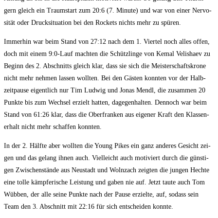
gern gleich ein Traum­start zum 20:6 (7. Minu­te) und war von einer Ner­vo­
si­tät oder Druck­si­tua­ti­on bei den Rockets nichts mehr zu spüren.
Immer­hin war beim Stand von 27:12 nach dem 1. Vier­tel noch alles offen,
doch mit einem 9:0‑Lauf mach­ten die Schütz­lin­ge von Kemal Velis­haev zu
Beginn des 2. Abschnitts gleich klar, dass sie sich die Meis­ter­schafts­kro­ne
nicht mehr neh­men las­sen woll­ten. Bei den Gäs­ten konn­ten vor der Halb­
zeit­pau­se eigent­lich nur Tim Lud­wig und Jonas Mendl, die zusam­men 20
Punk­te bis zum Wech­sel erzielt hat­ten, dage­gen­hal­ten. Den­noch war beim
Stand von 61:26 klar, dass die Ober­fran­ken aus eige­ner Kraft den Klas­sen­
er­halt nicht mehr schaf­fen konnten.
In der 2. Hälf­te aber woll­ten die Young Pikes ein ganz ande­res Gesicht zei­
gen und das gelang ihnen auch. Viel­leicht auch moti­viert durch die güns­ti­
gen Zwi­schen­stän­de aus Neu­stadt und Wolnz­ach zeig­ten die jun­gen Hech­te
eine tol­le kämp­fe­ri­sche Leis­tung und gaben nie auf. Jetzt tau­te auch Tom
Wüb­ben, der alle sei­ne Punk­te nach der Pau­se erziel­te, auf, sodass sein
Team den 3. Abschnitt mit 22:16 für sich ent­schei­den konnte.