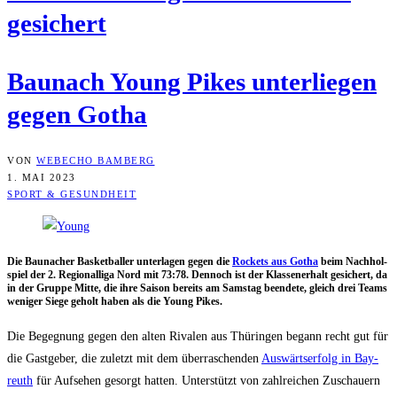
gesichert
Bau­nach Young Pikes unter­lie­gen
gegen Gotha
VON
WEBECHO BAMBERG
1. MAI 2023
SPORT & GESUNDHEIT
Die Bau­nacher Bas­ket­bal­ler unter­la­gen gegen die
Rockets aus Gotha
beim Nach­hol­
spiel der 2. Regio­nal­li­ga Nord mit 73:78. Den­noch ist der Klas­sen­er­halt gesi­chert, da
in der Grup­pe Mit­te, die ihre Sai­son bereits am Sams­tag been­de­te, gleich drei Teams
weni­ger Sie­ge geholt haben als die Young Pikes.
Die Begeg­nung gegen den alten Riva­len aus Thü­rin­gen begann recht gut für
die Gast­ge­ber, die zuletzt mit dem über­ra­schen­den
Aus­wärts­er­folg in Bay­
reuth
für Auf­se­hen gesorgt hat­ten. Unter­stützt von zahl­rei­chen Zuschau­ern