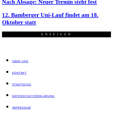
Nach Absa­ge: Neu­er Ter­min steht fest
12. Bam­ber­ger Uni-Lauf fin­det am 18.
Okto­ber statt
ANZEI­GEN
ÜBER UNS
KON­TAKT
STADT­ECHO
DATEN­SCHUTZ­ER­KLÄ­RUNG
IMPRES­SUM