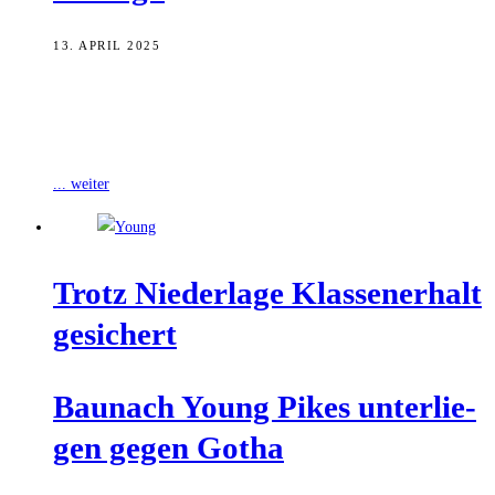
13. APRIL 2025
Trotz einer 92:71-Niederlage beim neuen Meister in Gotha reichte es
für die Baunach Young Pikes zum Klassenerhalt in der 2.
Regionalliga, Wolnzach
... weiter
Trotz Nie­der­la­ge Klas­sen­er­halt
gesichert
Bau­nach Young Pikes unter­lie­
gen gegen Gotha