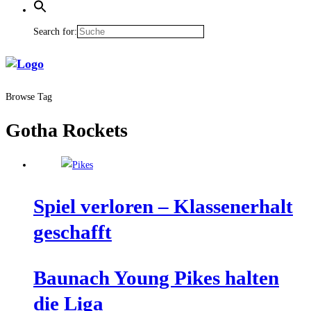
Search for:
Browse Tag
Gotha Rockets
Spiel ver­lo­ren – Klas­sen­er­halt
geschafft
Bau­nach Young Pikes hal­ten
die Liga