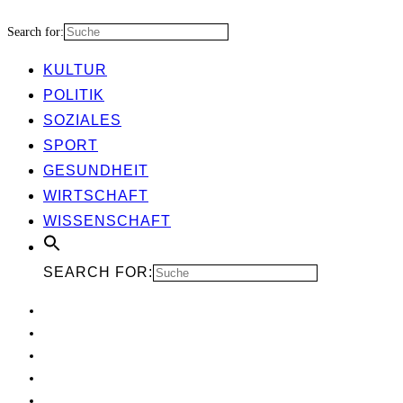
Search for:
KUL­TUR
POLI­TIK
SOZIA­LES
SPORT
GESUND­HEIT
WIRT­SCHAFT
WIS­SEN­SCHAFT
SEARCH FOR: