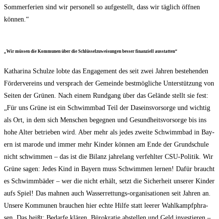
Som­mer­fe­ri­en sind wir per­so­nell so auf­ge­stellt, dass wir täg­lich öff­nen
können.“
„Wir müs­sen die Kom­mu­nen über die Schlüs­sel­zu­wei­sun­gen bes­ser finan­zi­ell ausstatten“
Katha­ri­na Schul­ze lob­te das Enga­ge­ment des seit zwei Jah­ren bestehen­den
För­der­ver­eins und ver­sprach der Gemein­de best­mög­li­che Unter­stüt­zung von
Sei­ten der Grü­nen. Nach einem Rund­gang über das Gelän­de stellt sie fest:
„Für uns Grü­ne ist ein Schwimm­bad Teil der Daseins­vor­sor­ge und wich­tig
als Ort, in dem sich Men­schen begeg­nen und Gesund­heits­vor­sor­ge bis ins
hohe Alter betrie­ben wird. Aber mehr als jedes zwei­te Schwimm­bad in Bay­
ern ist maro­de und immer mehr Kin­der kön­nen am Ende der Grund­schu­le
nicht schwim­men – das ist die Bilanz jah­re­lang ver­fehl­ter CSU-Poli­tik. Wir
Grü­ne sagen: Jedes Kind in Bay­ern muss Schwim­men ler­nen! Dafür braucht
es Schwimm­bä­der – wer die nicht erhält, setzt die Sicher­heit unse­rer Kin­der
aufs Spiel! Das mah­nen auch Was­ser­ret­tungs-orga­ni­sa­tio­nen seit Jah­ren an.
Unse­re Kom­mu­nen brau­chen hier ech­te Hil­fe statt lee­rer Wahl­kampf­phra­
sen. Das heißt: Bedar­fe klä­ren, Büro­kra­tie abstel­len und Geld inves­tie­ren –