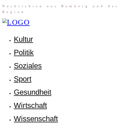
Nach­rich­ten aus Bam­berg und der
Region
Kul­tur
Poli­tik
Sozia­les
Sport
Gesund­heit
Wirt­schaft
Wis­sen­schaft