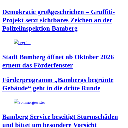
Demo­kra­tie groß­ge­schrie­ben – Graf­fi­ti-
Pro­jekt setzt sicht­ba­res Zei­chen an der
Poli­zei­in­spek­ti­on Bamberg
Stadt Bam­berg öff­net ab Okto­ber 2026
erneut das Förderfenster
För­der­pro­gramm „Bam­bergs begrün­te
Gebäu­de“ geht in die drit­te Runde
Bam­berg Ser­vice besei­tigt Sturm­schä­den
und bit­tet um beson­de­re Vorsicht