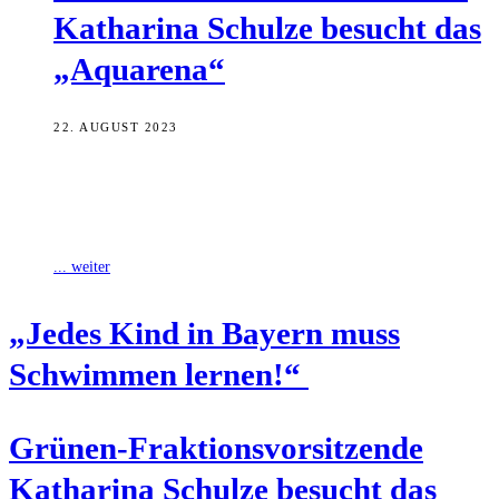
Katha­ri­na Schul­ze besucht das
„Aqua­re­na“
22. AUGUST 2023
Katharina Schulze, Fraktionsvorsitzende und Spitzenkandidatin der
Grünen im bayerischen Landtag, hat sich kürzlich auf Einladung des
Gemeinderatsmitglieds Raimund Oswald vor Ort über
... weiter
„Jedes Kind in Bay­ern muss
Schwim­men lernen!“
Grü­nen-Frak­ti­ons­vor­sit­zen­de
Katha­ri­na Schul­ze besucht das