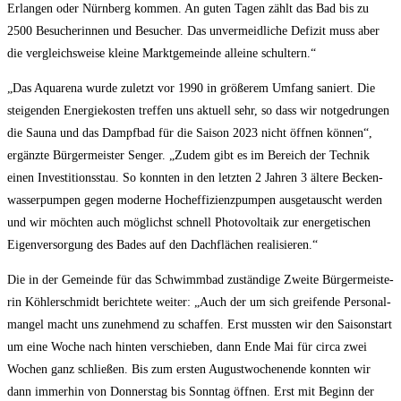
Erlan­gen oder Nürn­berg kom­men. An guten Tagen zählt das Bad bis zu
2500 Besu­che­rin­nen und Besu­cher. Das unver­meid­li­che Defi­zit muss aber
die ver­gleichs­wei­se klei­ne Markt­ge­mein­de allei­ne schultern.“
„Das Aqua­re­na wur­de zuletzt vor 1990 in grö­ße­rem Umfang saniert. Die
stei­gen­den Ener­gie­kos­ten tref­fen uns aktu­ell sehr, so dass wir not­ge­drun­gen
die Sau­na und das Dampf­bad für die Sai­son 2023 nicht öff­nen kön­nen“,
ergänz­te Bür­ger­meis­ter Sen­ger. „Zudem gibt es im Bereich der Tech­nik
einen Inves­ti­ti­ons­stau. So konn­ten in den letz­ten 2 Jah­ren 3 älte­re Becken­
was­ser­pum­pen gegen moder­ne Hoch­ef­fi­zi­enz­pum­pen aus­ge­tauscht wer­den
und wir möch­ten auch mög­lichst schnell Pho­to­vol­ta­ik zur ener­ge­ti­schen
Eigen­ver­sor­gung des Bades auf den Dach­flä­chen realisieren.“
Die in der Gemein­de für das Schwimm­bad zustän­di­ge Zwei­te Bür­ger­meis­te­
rin Köh­ler­schmidt berich­te­te wei­ter: „Auch der um sich grei­fen­de Per­so­nal­
man­gel macht uns zuneh­mend zu schaf­fen. Erst muss­ten wir den Sai­son­start
um eine Woche nach hin­ten ver­schie­ben, dann Ende Mai für cir­ca zwei
Wochen ganz schlie­ßen. Bis zum ers­ten August­wo­chen­en­de konn­ten wir
dann immer­hin von Don­ners­tag bis Sonn­tag öff­nen. Erst mit Beginn der