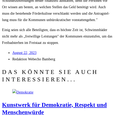
Schlüs­sel­zu­wei­sun­gen bes­ser finan­zi­ell aus­stat­ten, denn die Per­so­nen vor
Ort wis­sen am bes­ten, an wel­chen Stel­len das Geld benö­tigt wird. Auch
muss die bestehen­de För­der­ku­lis­se ver­schlankt wer­den und die Antrag­stel­
lung muss für die Kom­mu­nen unbü­ro­kra­ti­scher vonstattengehen.”
Einig sei­en sich alle Betei­lig­ten, dass es höchs­te Zeit ist, Schwimm­bä­der
nicht mehr als „frei­wil­li­ge Leis­tun­gen“ der Kom­mu­nen ein­zu­stu­fen, um das
Frei­badster­ben im Frei­staat zu stoppen.
August 22, 2023
Redak­ti­on
Web­echo Bamberg
DAS KÖNNTE SIE AUCH
INTERESSIEREN...
Kunst­werk für Demo­kra­tie, Respekt und
Menschenwürde