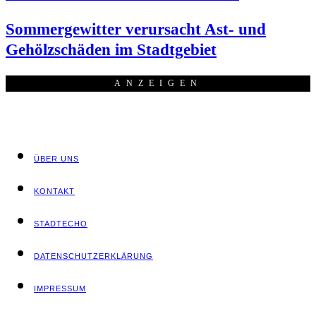
Som­mer­ge­wit­ter ver­ur­sacht Ast- und
Gehölz­schä­den im Stadtgebiet
ANZEI­GEN
ÜBER UNS
KON­TAKT
STADT­ECHO
DATEN­SCHUTZ­ER­KLÄ­RUNG
IMPRES­SUM