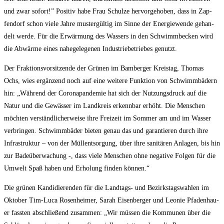
und zwar sofort!” Posi­tiv habe Frau Schul­ze her­vor­ge­ho­ben, dass in Zap­
fen­dorf schon vie­le Jah­re mus­ter­gül­tig im Sin­ne der Ener­gie­wen­de gehan­
delt wer­de. Für die Erwär­mung des Was­sers in den Schwimm­be­cken wird
die Abwär­me eines nahe­ge­le­ge­nen Indus­trie­be­trie­bes genutzt.
Der Frak­ti­ons­vor­sit­zen­de der Grü­nen im Bam­ber­ger Kreis­tag, Tho­mas
Ochs, wies ergän­zend noch auf eine wei­te­re Funk­ti­on von Schwimm­bä­dern
hin: „Wäh­rend der Coro­na­pan­de­mie hat sich der Nut­zungs­druck auf die
Natur und die Gewäs­ser im Land­kreis erkenn­bar erhöht. Die Men­schen
möch­ten ver­ständ­li­cher­wei­se ihre Frei­zeit im Som­mer am und im Was­ser
ver­brin­gen. Schwimm­bä­der bie­ten genau das und garan­tie­ren durch ihre
Infra­struk­tur – von der Müll­ent­sor­gung, über ihre sani­tä­ren Anla­gen, bis hin
zur Bade­über­wa­chung -, dass vie­le Men­schen ohne nega­ti­ve Fol­gen für die
Umwelt Spaß haben und Erho­lung fin­den können.“
Die grü­nen Kan­di­die­ren­den für die Land­tags- und Bezirks­tags­wah­len im
Okto­ber Tim-Luca Rosen­hei­mer, Sarah Eisen­ber­ger und Leo­nie Pfa­den­hau­
er fass­ten abschlie­ßend zusam­men: „Wir müs­sen die Kom­mu­nen über die