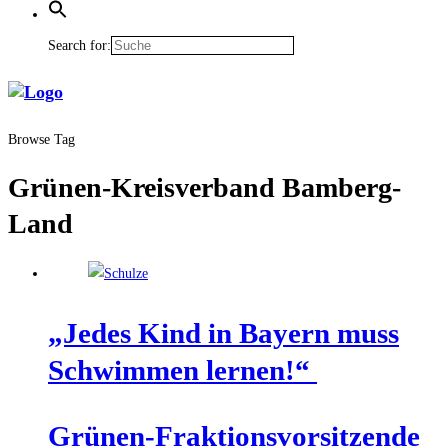
Search for:
Browse Tag
Grünen-Kreisverband Bamberg-
Land
„Jedes Kind in Bay­ern muss
Schwim­men lernen!“
Grü­nen-Frak­ti­ons­vor­sit­zen­de