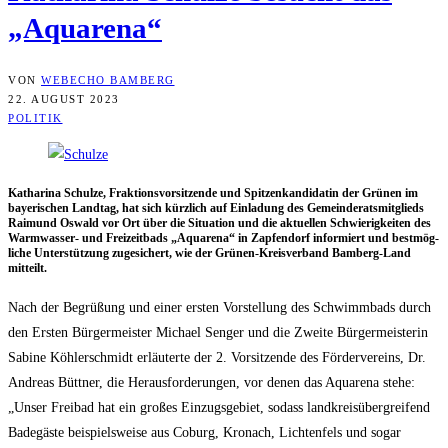
„Aqua­re­na“
VON
WEBECHO BAMBERG
22. AUGUST 2023
POLITIK
Katha­ri­na Schul­ze, Frak­ti­ons­vor­sit­zen­de und Spit­zen­kan­di­da­tin der Grü­nen im
baye­ri­schen Land­tag, hat sich kürz­lich auf Ein­la­dung des Gemein­de­rats­mit­glieds
Rai­mund Oswald vor Ort über die Situa­ti­on und die aktu­el­len Schwie­rig­kei­ten des
Warm­was­ser- und Frei­zeit­bads „Aqua­re­na“ in Zap­fen­dorf infor­miert und best­mög­
li­che Unter­stüt­zung zuge­si­chert, wie der Grü­nen-Kreis­ver­band Bam­berg-Land
mitteilt.
Nach der Begrü­ßung und einer ers­ten Vor­stel­lung des Schwimm­bads durch
den Ers­ten Bür­ger­meis­ter Micha­el Sen­ger und die Zwei­te Bür­ger­meis­te­rin
Sabi­ne Köh­ler­schmidt erläu­ter­te der 2. Vor­sit­zen­de des För­der­ver­eins, Dr.
Andre­as Bütt­ner, die Her­aus­for­de­run­gen, vor denen das Aqua­re­na ste­he:
„Unser Frei­bad hat ein gro­ßes Ein­zugs­ge­biet, sodass land­kreis­über­grei­fend
Bade­gäs­te bei­spiels­wei­se aus Coburg, Kro­nach, Lich­ten­fels und sogar