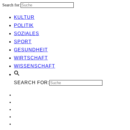
Search for:
KUL­TUR
POLI­TIK
SOZIA­LES
SPORT
GESUND­HEIT
WIRT­SCHAFT
WIS­SEN­SCHAFT
SEARCH FOR: