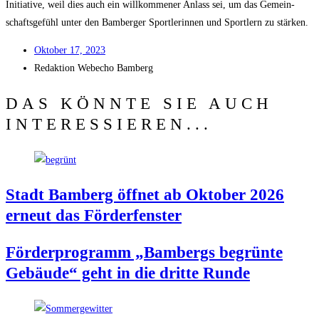
Initia­ti­ve, weil dies auch ein will­kom­me­ner Anlass sei, um das Gemein­
schafts­ge­fühl unter den Bam­ber­ger Sport­le­rin­nen und Sport­lern zu stärken.
Okto­ber 17, 2023
Redak­ti­on
Web­echo Bamberg
DAS KÖNNTE SIE AUCH
INTERESSIEREN...
Stadt Bam­berg öff­net ab Okto­ber 2026
erneut das Förderfenster
För­der­pro­gramm „Bam­bergs begrün­te
Gebäu­de“ geht in die drit­te Runde