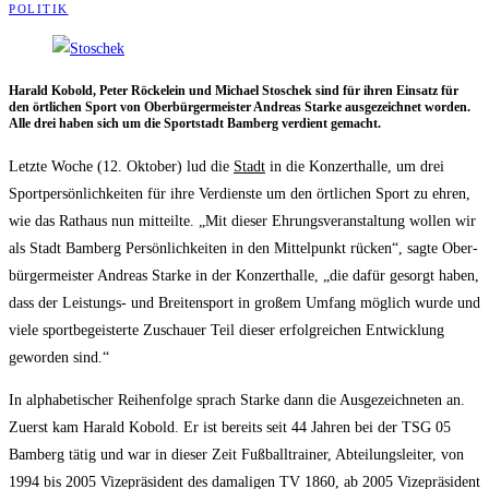
POLITIK
Harald Kobold, Peter Röckel­ein und Micha­el Sto­schek sind für ihren Ein­satz für
den ört­li­chen Sport von Ober­bür­ger­meis­ter Andre­as Star­ke aus­ge­zeich­net wor­den.
Alle drei haben sich um die Sport­stadt Bam­berg ver­dient gemacht.
Letz­te Woche (12. Okto­ber) lud die
Stadt
in die Kon­zert­hal­le, um drei
Sport­per­sön­lich­kei­ten für ihre Ver­diens­te um den ört­li­chen Sport zu ehren,
wie das Rat­haus nun mit­teil­te. „Mit die­ser Ehrungs­ver­an­stal­tung wol­len wir
als Stadt Bam­berg Per­sön­lich­kei­ten in den Mit­tel­punkt rücken“, sag­te Ober­
bür­ger­meis­ter Andre­as Star­ke in der Kon­zert­hal­le, „die dafür gesorgt haben,
dass der Leis­tungs- und Brei­ten­sport in gro­ßem Umfang mög­lich wur­de und
vie­le sport­be­geis­ter­te Zuschau­er Teil die­ser erfolg­rei­chen Ent­wick­lung
gewor­den sind.“
In alpha­be­ti­scher Rei­hen­fol­ge sprach Star­ke dann die Aus­ge­zeich­ne­ten an.
Zuerst kam Harald Kobold. Er ist bereits seit 44 Jah­ren bei der TSG 05
Bam­berg tätig und war in die­ser Zeit Fuß­ball­trai­ner, Abtei­lungs­lei­ter, von
1994 bis 2005 Vize­prä­si­dent des dama­li­gen TV 1860, ab 2005 Vize­prä­si­dent