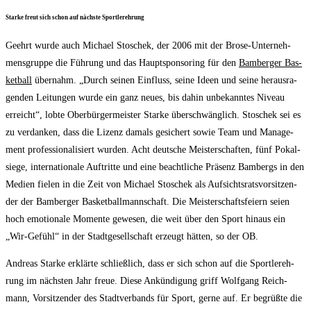
Star­ke freut sich schon auf nächs­te Sportlerehrung
Geehrt wur­de auch Micha­el Sto­schek, der 2006 mit der Bro­se-Unter­neh­
mens­grup­pe die Füh­rung und das Haupt­spon­so­ring für den
Bam­ber­ger Bas­
ket­ball
über­nahm. „Durch sei­nen Ein­fluss, sei­ne Ideen und sei­ne her­aus­ra­
gen­den Lei­tun­gen wur­de ein ganz neu­es, bis dahin unbe­kann­tes Niveau
erreicht“, lob­te Ober­bür­ger­meis­ter Star­ke über­schwäng­lich. Sto­schek sei es
zu ver­dan­ken, dass die Lizenz damals gesi­chert sowie Team und Manage­
ment pro­fes­sio­na­li­siert wur­den. Acht deut­sche Meis­ter­schaf­ten, fünf Pokal­
sie­ge, inter­na­tio­na­le Auf­trit­te und eine beacht­li­che Prä­senz Bam­bergs in den
Medi­en fie­len in die Zeit von Micha­el Sto­schek als Auf­sichts­rats­vor­sit­zen­
der der Bam­ber­ger Bas­ket­ball­mann­schaft. Die Meis­ter­schafts­fei­ern sei­en
hoch emo­tio­na­le Momen­te gewe­sen, die weit über den Sport hin­aus ein
„Wir-Gefühl“ in der Stadt­ge­sell­schaft erzeugt hät­ten, so der OB.
Andre­as Star­ke erklär­te schließ­lich, dass er sich schon auf die Sport­ler­eh­
rung im nächs­ten Jahr freue. Die­se Ankün­di­gung griff Wolf­gang Reich­
mann, Vor­sit­zen­der des Stadt­ver­bands für Sport, ger­ne auf. Er begrüß­te die