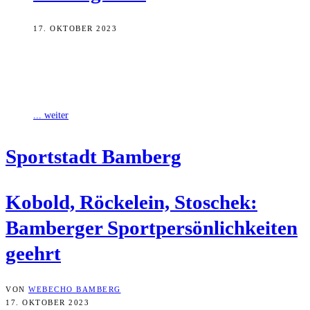
17. OKTOBER 2023
Harald Kobold, Peter Röckelein und Michael Stoschek sind für ihren
Einsatz für den örtlichen Sport von Oberbürgermeister Andreas
Starke ausgezeichnet worden. Alle
... weiter
Sport­stadt Bamberg
Kobold, Röckel­ein, Sto­schek:
Bam­ber­ger Sport­per­sön­lich­kei­ten
geehrt
VON
WEBECHO BAMBERG
17. OKTOBER 2023