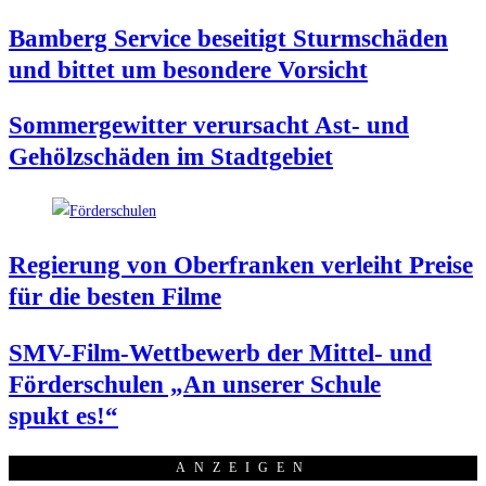
Bam­berg Ser­vice besei­tigt Sturm­schä­den
und bit­tet um beson­de­re Vorsicht
Som­mer­ge­wit­ter ver­ur­sacht Ast- und
Gehölz­schä­den im Stadtgebiet
Regie­rung von Ober­fran­ken ver­leiht Prei­se
für die bes­ten Filme
SMV-Film-Wett­be­werb der Mit­tel- und
För­der­schu­len „An unse­rer Schu­le
spukt es!“
ANZEI­GEN