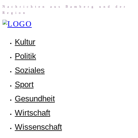
Nach­rich­ten aus Bam­berg und der
Region
Kul­tur
Poli­tik
Sozia­les
Sport
Gesund­heit
Wirt­schaft
Wis­sen­schaft