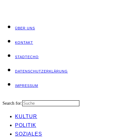
ÜBER UNS
KON­TAKT
STADT­ECHO
DATEN­SCHUTZ­ER­KLÄ­RUNG
IMPRES­SUM
Search for:
KUL­TUR
POLI­TIK
SOZIA­LES