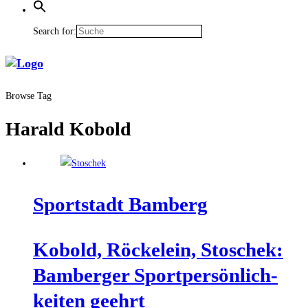
Search for:
Browse Tag
Harald Kobold
Sport­stadt Bamberg
Kobold, Röckel­ein, Sto­schek:
Bam­ber­ger Sport­per­sön­lich­
kei­ten geehrt