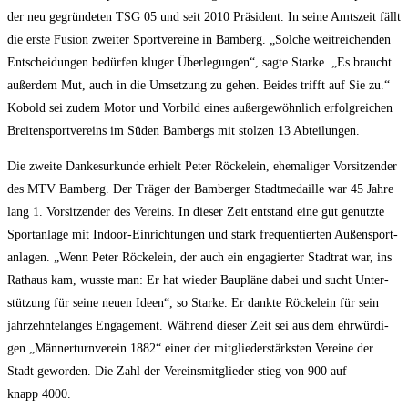
der neu gegrün­de­ten TSG 05 und seit 2010 Prä­si­dent. In sei­ne Amts­zeit fällt
die ers­te Fusi­on zwei­ter Sport­ver­ei­ne in Bam­berg. „Sol­che weit­rei­chen­den
Ent­schei­dun­gen bedür­fen klu­ger Über­le­gun­gen“, sag­te Star­ke. „Es braucht
außer­dem Mut, auch in die Umset­zung zu gehen. Bei­des trifft auf Sie zu.“
Kobold sei zudem Motor und Vor­bild eines außer­ge­wöhn­lich erfolg­rei­chen
Brei­ten­sport­ver­eins im Süden Bam­bergs mit stol­zen 13 Abteilungen.
Die zwei­te Dan­ke­sur­kun­de erhielt Peter Röckel­ein, ehe­ma­li­ger Vor­sit­zen­der
des MTV Bam­berg. Der Trä­ger der Bam­ber­ger Stadt­me­dail­le war 45 Jah­re
lang 1. Vor­sit­zen­der des Ver­eins. In die­ser Zeit ent­stand eine gut genutz­te
Sport­an­la­ge mit Indoor-Ein­rich­tun­gen und stark fre­quen­tier­ten Außen­sport­
an­la­gen. „Wenn Peter Röckel­ein, der auch ein enga­gier­ter Stadt­rat war, ins
Rat­haus kam, wuss­te man: Er hat wie­der Bau­plä­ne dabei und sucht Unter­
stüt­zung für sei­ne neu­en Ideen“, so Star­ke. Er dank­te Röckel­ein für sein
jahr­zehn­te­lan­ges Enga­ge­ment. Wäh­rend die­ser Zeit sei aus dem ehr­wür­di­
gen „Män­ner­turn­ver­ein 1882“ einer der mit­glie­der­stärks­ten Ver­ei­ne der
Stadt gewor­den. Die Zahl der Ver­eins­mit­glie­der stieg von 900 auf
knapp 4000.