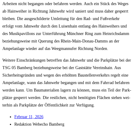
Arbei­ten nicht began­gen oder befah­ren wer­den. Auch ein Stück des Weges
ab Hain­wei­her in Rich­tung Jahn­wehr wird saniert und muss daher gesperrt
blei­ben. Die aus­ge­schil­der­te Umlei­tung für den Rad- und Fuß­ver­kehr
erfolgt vom Jahn­wehr durch den Lui­sen­hain ent­lang des Hain­wei­hers und
des Musik­pa­vil­lons zur Unter­füh­rung Münch­ner Ring zum Hein­richs­damm
bezie­hungs­wei­se mit Que­rung des Rhein-Main-Donau-Damms an der
Ampel­an­la­ge wie­der auf das Weegmann­ufer Rich­tung Norden.
Wei­te­re Ein­schrän­kun­gen betref­fen das Jahn­wehr und die Park­plät­ze bei der
TSG 05 Bam­berg bezie­hungs­wei­se bei der Gast­stät­te Ver­eins­hain. Aus
Sicher­heits­grün­den und wegen des erhöh­ten Bau­stel­len­ver­kehrs regelt eine
Ampel­an­la­ge, wann das Jahn­wehr began­gen und mit dem Fahr­rad befah­ren
wer­den kann. Um Bau­ma­te­ria­li­en lagern zu kön­nen, muss ein Teil der Park­
plät­ze gesperrt wer­den. Die rest­li­chen, nicht benö­tig­ten Flä­chen ste­hen wei­
ter­hin als Park­plät­ze der Öffent­lich­keit zur Verfügung.
Febru­ar 11, 2026
Redak­ti­on
Web­echo Bamberg