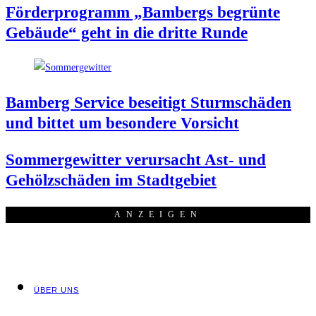
För­der­pro­gramm „Bam­bergs begrün­te
Gebäu­de“ geht in die drit­te Runde
Bam­berg Ser­vice besei­tigt Sturm­schä­den
und bit­tet um beson­de­re Vorsicht
Som­mer­ge­wit­ter ver­ur­sacht Ast- und
Gehölz­schä­den im Stadtgebiet
ANZEI­GEN
ÜBER UNS