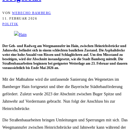
VON
WEBECHO BAMBERG
11. FEBRUAR 2026
POLITIK
Der Geh- und Rad­weg am Weegmann­ufer im Hain, zwi­schen Hein­richs­brü­cke und
Jahn­wehr, befin­det sich in einem schlech­ten bau­li­chen Zustand. Die Asphalt­de­cke
weist eine hohe Anzahl von Ris­sen und Schlag­lö­chern auf. Um den Miss­stand zu
besei­ti­gen, wird der Abschnitt instand­ge­setzt, wie die Stadt Bam­berg mit­teilt. Die
Stra­ßen­bau­ar­bei­ten begin­nen bei geeig­ne­ter Wet­ter­la­ge am 23. Febru­ar und dau­ern
vor­aus­sicht­lich bis Ende Mai 2026 an.
Mit der Maß­nah­me wird die umfas­sen­de Sanie­rung des Wege­net­zes im
Bam­ber­ger Hain fort­ge­setzt und über die Baye­ri­sche Städ­te­bau­för­de­rung
geför­dert. Zuletzt wur­de 2023 der Abschnitt zwi­schen Bug­er Spit­ze und
Jahn­wehr auf Vor­der­mann gebracht. Nun folgt der Anschluss bis zur
Heinrichsbrücke.
Die Stra­ßen­bau­ar­bei­ten brin­gen Umlei­tun­gen und Sper­run­gen mit sich. Das
Weegmann­ufer zwi­schen Hein­richs­brü­cke und Jahn­wehr kann wäh­rend der