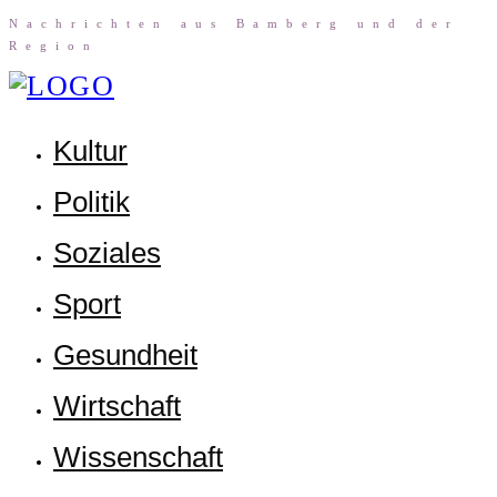
Nach­rich­ten aus Bam­berg und der
Region
Kul­tur
Poli­tik
Sozia­les
Sport
Gesund­heit
Wirt­schaft
Wis­sen­schaft