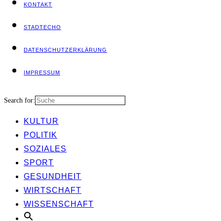
KON­TAKT
STADT­ECHO
DATEN­SCHUTZ­ER­KLÄ­RUNG
IMPRES­SUM
Search for:
KUL­TUR
POLI­TIK
SOZIA­LES
SPORT
GESUND­HEIT
WIRT­SCHAFT
WIS­SEN­SCHAFT