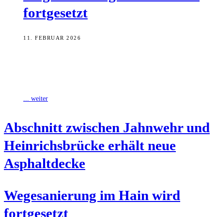
fortgesetzt
11. FEBRUAR 2026
Der Geh- und Radweg am Weegmannufer im Hain, zwischen
Heinrichsbrücke und Jahnwehr, befindet sich in einem schlechten
baulichen Zustand. Die Asphaltdecke weist
... weiter
Abschnitt zwi­schen Jahn­wehr und
Hein­richs­brü­cke erhält neue
Asphaltdecke
Wege­sa­nie­rung im Hain wird
fortgesetzt