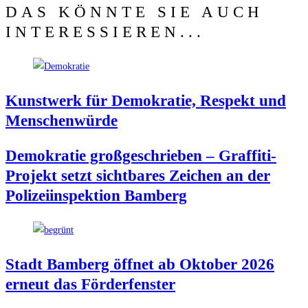
DAS KÖNNTE SIE AUCH
INTERESSIEREN...
Kunst­werk für Demo­kra­tie, Respekt und
Menschenwürde
Demo­kra­tie groß­ge­schrie­ben – Graf­fi­ti-
Pro­jekt setzt sicht­ba­res Zei­chen an der
Poli­zei­in­spek­ti­on Bamberg
Stadt Bam­berg öff­net ab Okto­ber 2026
erneut das Förderfenster