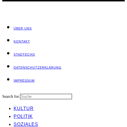
ÜBER UNS
KON­TAKT
STADT­ECHO
DATEN­SCHUTZ­ER­KLÄ­RUNG
IMPRES­SUM
Search for:
KUL­TUR
POLI­TIK
SOZIA­LES