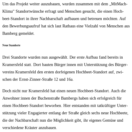
Um das Pro­jekt wei­ter aus­zu­bau­en, wur­den zusam­men mit dem „Mit­Mach­
Kli­ma“ Stand­ort­wün­sche erfragt und Men­schen gesucht, die einen Hoch­
beet-Stand­ort in ihrer Nach­bar­schaft auf­bau­en und betreu­en möch­ten. Auf
den Bewer­bungs­auf­ruf hat sich laut Rat­haus eine Viel­zahl von Men­schen aus
Bam­berg gemeldet.
Neue Stand­or­te
Drei Stand­or­te wur­den nun aus­ge­wählt. Der ers­te Auf­bau fand bereits in
Kra­mers­feld statt. Dort bau­ten Bürger:innen mit Unter­stüt­zung des Bür­ger­
ver­eins Kra­mers­feld den ers­ten dorf­ei­ge­nen Hoch­beet-Stand­ort auf, zwi­
schen der Ernst-Zin­ner-Stra­ße 12 und 16a.
Doch nicht nur Kra­mers­feld hat einen neu­en Hoch­beet-Stand­ort. Auch die
Anwohner:innen der Buchen­stra­ße Bam­bergs haben sich erfolg­reich für
einen Hoch­beet-Stand­ort bewor­ben. Hier ent­stan­den mit tat­kräf­ti­ger Unter­
stüt­zung vie­ler Enga­gier­ter ent­lang der Stra­ße gleich sechs neue Hoch­bee­te,
die der Nach­bar­schaft nun die Mög­lich­keit gibt, ihr eige­nes Gemü­se und
ver­schie­de­ne Kräu­ter anzubauen.