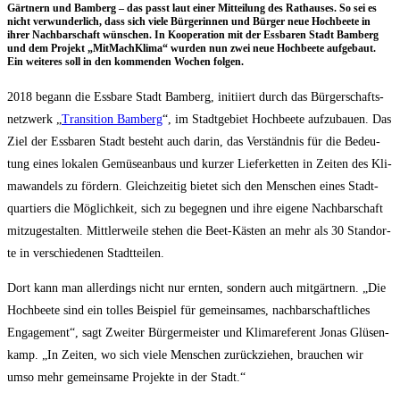
Gärt­nern und Bam­berg – das passt laut einer Mit­tei­lung des Rat­hau­ses. So sei es
nicht ver­wun­der­lich, dass sich vie­le Bür­ge­rin­nen und Bür­ger neue Hoch­bee­te in
ihrer Nach­bar­schaft wün­schen. In Koope­ra­ti­on mit der Ess­ba­ren Stadt Bam­berg
und dem Pro­jekt „Mit­Mach­Kli­ma“ wur­den nun zwei neue Hoch­bee­te auf­ge­baut.
Ein wei­te­res soll in den kom­men­den Wochen folgen.
2018 begann die Ess­ba­re Stadt Bam­berg, initi­iert durch das Bür­ger­schafts­
netz­werk „
Tran­si­ti­on Bam­berg
“, im Stadt­ge­biet Hoch­bee­te auf­zu­bau­en. Das
Ziel der Ess­ba­ren Stadt besteht auch dar­in, das Ver­ständ­nis für die Bedeu­
tung eines loka­len Gemü­se­an­baus und kur­zer Lie­fer­ket­ten in Zei­ten des Kli­
ma­wan­dels zu för­dern. Gleich­zei­tig bie­tet sich den Men­schen eines Stadt­
quar­tiers die Mög­lich­keit, sich zu begeg­nen und ihre eige­ne Nach­bar­schaft
mit­zu­ge­stal­ten. Mitt­ler­wei­le ste­hen die Beet-Käs­ten an mehr als 30 Stand­or­
te in ver­schie­de­nen Stadtteilen.
Dort kann man aller­dings nicht nur ern­ten, son­dern auch mit­gärt­nern. „Die
Hoch­bee­te sind ein tol­les Bei­spiel für gemein­sa­mes, nach­bar­schaft­li­ches
Enga­ge­ment“, sagt Zwei­ter Bür­ger­meis­ter und Kli­ma­re­fe­rent Jonas Glüsen­
kamp. „In Zei­ten, wo sich vie­le Men­schen zurück­zie­hen, brau­chen wir
umso mehr gemein­sa­me Pro­jek­te in der Stadt.“