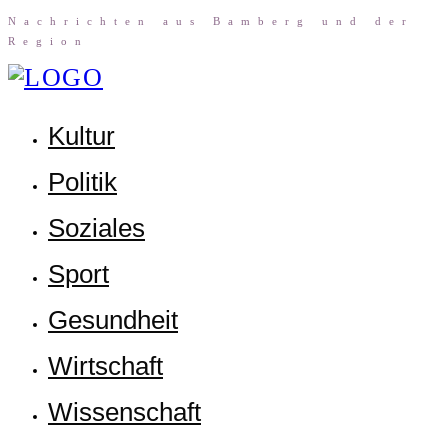
Nach­rich­ten aus Bam­berg und der
Region
Kul­tur
Poli­tik
Sozia­les
Sport
Gesund­heit
Wirt­schaft
Wis­sen­schaft