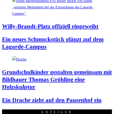
Wil­ly-Brandt-Platz offi­zi­ell eingeweiht
Ein neu­es Schmuck­stück glänzt auf dem
Lagarde-Campus
Grund­schul­kin­der gestal­ten gemein­sam mit
Bild­hau­er Tho­mas Gröh­ling eine
Holzskulptur
Ein Dra­che zieht auf den Pau­sen­hof ein
ANZEI­GEN