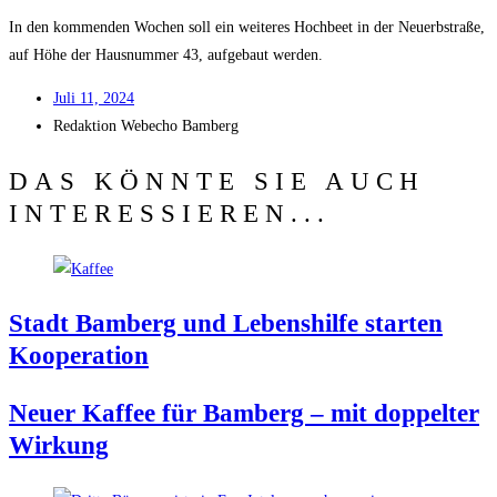
In den kom­men­den Wochen soll ein wei­te­res Hoch­beet in der Neu­erb­stra­ße,
auf Höhe der Haus­num­mer 43, auf­ge­baut werden.
Juli 11, 2024
Redak­ti­on
Web­echo Bamberg
DAS KÖNNTE SIE AUCH
INTERESSIEREN...
Stadt Bam­berg und Lebens­hil­fe star­ten
Kooperation
Neu­er Kaf­fee für Bam­berg – mit dop­pel­ter
Wirkung