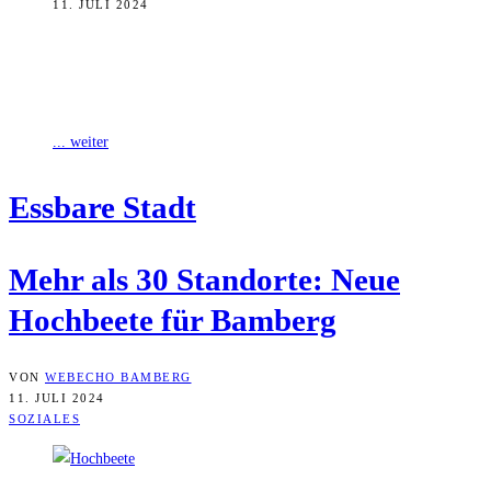
11. JULI 2024
Gärtnern und Bamberg – das passt laut einer Mitteilung des
Rathauses. So sei es nicht verwunderlich, dass sich viele Bürgerinnen
und Bürger
... weiter
Ess­ba­re Stadt
Mehr als 30 Stand­or­te: Neue
Hoch­bee­te für Bamberg
VON
WEBECHO BAMBERG
11. JULI 2024
SOZIALES