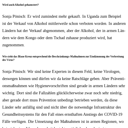
Wird auch Alko­hol gehamstert?
Son­ja Pönisch: Er wird zumin­dest mehr gekauft. In Ugan­da zum Bei­spiel
ist der Ver­kauf von Alko­hol mitt­ler­wei­le schon ver­bo­ten wor­den. In ande­ren
Län­dern hat der Ver­kauf abge­nom­men, aber der Alko­hol, der in armen Län­
dern wie dem Kon­go oder dem Tschad zuhau­se pro­du­ziert wird, hat
zugenommen.
Wie sieht das Blaue Kreuz ent­spre­chend die Beschrän­kungs-Maß­nah­men zur Ein­däm­mung der Ver­brei­tung
des Virus?
Son­ja Pönisch: Wir sind kei­ne Exper­ten in die­sem Feld, kei­ne Viro­lo­gen,
des­we­gen kön­nen und dür­fen wir da kei­ne Rat­schlä­ge geben. Aber Prä­ven­ti­
ons­maß­nah­men wie Hygie­ne­vor­schrif­ten sind gera­de in armen Län­dern sehr
wich­tig. Dort sind die Fall­zah­len glück­li­cher­wei­se zwar noch sehr nied­rig,
aber gera­de dort muss Prä­ven­ti­on unbe­dingt betrie­ben wer­den, da die­se
Län­der sehr anfäl­lig sind und nicht über die not­wen­di­ge Infra­struk­tur des
Gesund­heits­sys­tems für den Fall eines ernst­haf­ten Anstiegs der COVID-19
Fäl­le ver­fü­gen. Die Umset­zung der Maß­nah­men ist in armen Regio­nen, wo