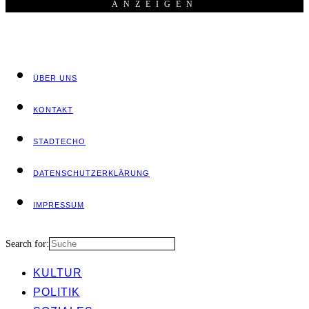
ANZEI­GEN
ÜBER UNS
KON­TAKT
STADT­ECHO
DATEN­SCHUTZ­ER­KLÄ­RUNG
IMPRES­SUM
Search for:
KUL­TUR
POLI­TIK