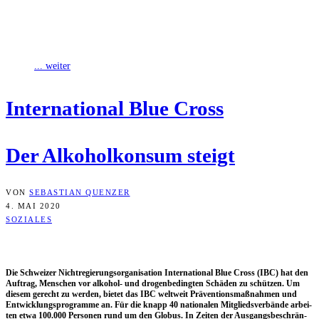
Die Schwei­zer Nicht­re­gie­rungs­or­ga­ni­sa­ti­on Inter­na­tio­nal Blue Cross
(IBC) hat den Auf­trag, Men­schen vor alko­hol- und dro­gen­be­ding­ten
Schä­den zu schüt­zen. Um die­sem gerecht zu
... weiter
Inter­na­tio­nal Blue Cross
Der Alko­hol­kon­sum steigt
VON
SEBASTIAN QUENZER
4. MAI 2020
SOZIALES
Die Schwei­zer Nicht­re­gie­rungs­or­ga­ni­sa­ti­on Inter­na­tio­nal Blue Cross (IBC)
hat den
Auf­trag, Men­schen vor alko­hol- und dro­gen­be­ding­ten Schä­den zu schüt­zen.
Um
die­sem gerecht zu wer­den, bie­tet das IBC welt­weit Prä­ven­ti­ons­maß­nah­men und
Ent­wick­lungs­pro­gram­me an. Für die knapp 40 natio­na­len Mit­glieds­ver­bän­de arbei­
ten etwa 100.000 Per­so­nen rund um den Glo­bus. In Zei­ten der Aus­gangs­be­schrän­