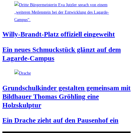
Wil­ly-Brandt-Platz offi­zi­ell eingeweiht
Ein neu­es Schmuck­stück glänzt auf dem
Lagarde-Campus
Grund­schul­kin­der gestal­ten gemein­sam mit
Bild­hau­er Tho­mas Gröh­ling eine
Holzskulptur
Ein Dra­che zieht auf den Pau­sen­hof ein