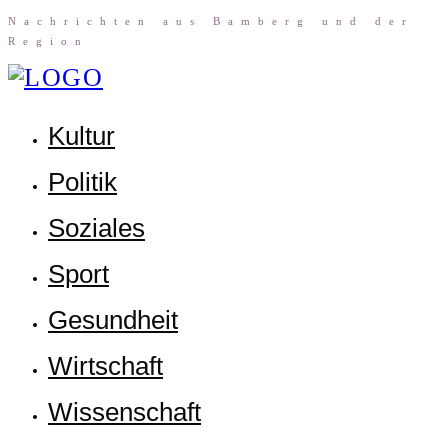
Nach­rich­ten aus Bam­berg und der
Region
Kul­tur
Poli­tik
Sozia­les
Sport
Gesund­heit
Wirt­schaft
Wis­sen­schaft