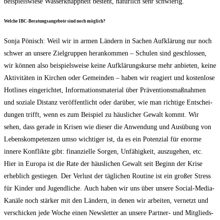
bei­spiels­wie­se Was­ser­knapp­heit besteht, natür­lich sehr schwierig.
Wel­che IBC-Bera­tungs­an­ge­bo­te sind noch möglich?
Son­ja Pönisch: Weil wir in armen Län­dern in Sachen Auf­klä­rung nur noch
schwer an unse­re Ziel­grup­pen her­an­kom­men – Schu­len sind geschlos­sen,
wir kön­nen also bei­spiels­wei­se kei­ne Auf­klä­rungs­kur­se mehr anbie­ten, kei­ne
Akti­vi­tä­ten in Kir­chen oder Gemein­den – haben wir reagiert und kos­ten­lo­se
Hot­lines ein­ge­rich­tet, Infor­ma­ti­ons­ma­te­ri­al über Prä­ven­ti­ons­maß­nah­men
und sozia­le Distanz ver­öf­fent­licht oder dar­über, wie man rich­ti­ge Ent­schei­
dun­gen trifft, wenn es zum Bei­spiel zu häus­li­cher Gewalt kommt.
Wir
sehen, dass gera­de in Kri­sen wie die­ser die Anwen­dung und Aus­übung von
Lebens­kom­pe­ten­zen umso wich­ti­ger ist, da es ein Poten­zi­al für enor­me
inne­re Kon­flik­te gibt: finan­zi­el­le Sor­gen, Unfä­hig­keit, aus­zu­ge­hen, etc.
Hier in Euro­pa ist die Rate der häus­li­chen Gewalt seit Beginn der Kri­se
erheb­lich gestie­gen. Der Ver­lust der täg­li­chen Rou­ti­ne ist ein gro­ßer Stress
für Kin­der und Jugend­li­che.
Auch haben wir uns über unse­re Social-Media-
Kanä­le noch stär­ker mit den Län­dern, in denen wir arbei­ten, ver­netzt und
ver­schi­cken jede Woche einen News­let­ter an unse­re Part­ner- und Mit­glieds­