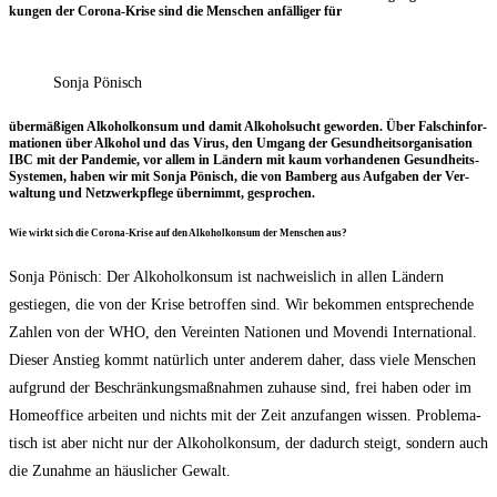
kun­gen der Coro­na-Kri­se sind die Men­schen anfäl­li­ger für
Son­ja Pönisch
über­mä­ßi­gen Alko­hol­kon­sum und damit Alko­hol­sucht gewor­den. Über Falsch­in­for­
ma­tio­nen über Alko­hol und das Virus, den Umgang der Gesund­heits­or­ga­ni­sa­ti­on
IBC mit der Pan­de­mie, vor allem in Län­dern mit kaum vor­han­de­nen Gesund­heits-
Sys­te­men, haben wir mit Son­ja Pönisch, die von Bam­berg aus Auf­ga­ben der Ver­
wal­tung und Netz­werk­pfle­ge über­nimmt, gesprochen.
Wie wirkt sich die Coro­na-Kri­se auf den Alko­hol­kon­sum der Men­schen aus?
Son­ja Pönisch: Der Alko­hol­kon­sum ist nach­weis­lich in allen Län­dern
gestie­gen, die von der Kri­se betrof­fen sind. Wir bekom­men ent­spre­chen­de
Zah­len von der WHO, den Ver­ein­ten Natio­nen und Moven­di Inter­na­tio­nal.
Die­ser Anstieg kommt natür­lich unter ande­rem daher, dass vie­le Men­schen
auf­grund der Beschrän­kungs­maß­nah­men zuhau­se sind, frei haben oder im
Home­of­fice arbei­ten und nichts mit der Zeit anzu­fan­gen wis­sen. Pro­ble­ma­
tisch ist aber nicht nur der Alko­hol­kon­sum, der dadurch steigt, son­dern auch
die Zunah­me an häus­li­cher Gewalt.