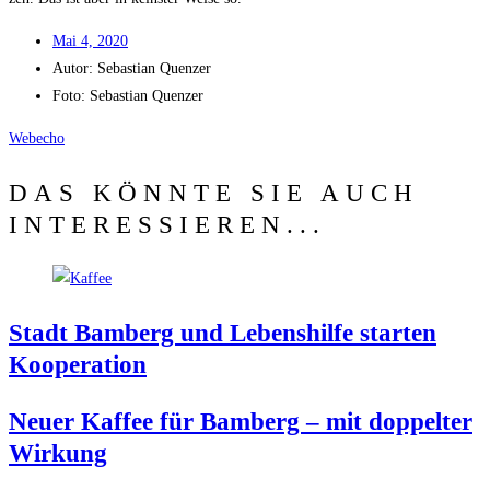
Mai 4, 2020
Autor:
Sebas­ti­an Quenzer
Foto: Sebas­ti­an Quenzer
Web­echo
DAS KÖNNTE SIE AUCH
INTERESSIEREN...
Stadt Bam­berg und Lebens­hil­fe star­ten
Kooperation
Neu­er Kaf­fee für Bam­berg – mit dop­pel­ter
Wirkung