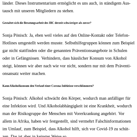
län­der. Die­ses Instru­men­ta­ri­um ermög­licht es uns auch, in stän­di­gem Aus­
tausch mit unse­ren Mit­glie­dern zu stehen.
Gestal­tet sich die Bera­tungs­ar­beit des IBC der­zeit schwie­ri­ger als zuvor?
Son­ja Pönisch: Ja, eben weil vie­les auf den Online-Kon­takt oder Tele­fon-
Hot­lines umge­stellt wer­den muss­te. Selbst­hil­fe­grup­pen kön­nen zum Bei­spiel
gar nicht statt­fin­den oder die genann­ten Prä­ven­ti­ons­an­ge­bo­te in Schu­len
oder in Gefäng­nis­sen. Ver­hin­dern, dass häus­li­cher Kon­sum von Alko­hol
steigt, kön­nen wir aber nach wie vor nicht, son­dern nur mit dem Prä­ven­ti­
ons­an­satz wei­ter machen.
Kann Alko­hol­kon­sum den Ver­lauf einer Coro­na-Infek­ti­on verschlimmern?
Son­ja Pönisch: Alko­hol schwächt den Kör­per, wodurch man anfäl­li­ger für
eine Infek­ti­on wird. Und Alko­hol­ab­hän­gig­keit ist eine Krank­heit, wodurch
man der Risi­ko­grup­pe der Men­schen mit Vor­er­kran­kung ange­hört. Vor
allem in Afri­ka, haben wir fest­ge­stellt, sind ver­mehrt Falsch­in­for­ma­tio­nen
im Umlauf, zum Bei­spiel, dass Alko­hol hilft, sich vor Covid-19 zu schüt­
zen. Das ist aber in keins­ter Wei­se so.