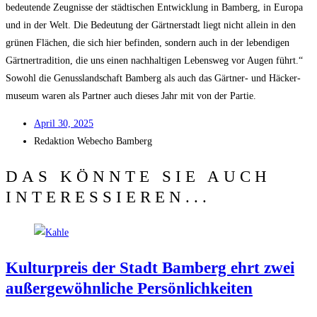
bedeu­ten­de Zeug­nis­se der städ­ti­schen Ent­wick­lung in Bam­berg, in Euro­pa
und in der Welt. Die Bedeu­tung der Gärt­ner­stadt liegt nicht allein in den
grü­nen Flä­chen, die sich hier befin­den, son­dern auch in der leben­di­gen
Gärt­ner­tra­di­ti­on, die uns einen nach­hal­ti­gen Lebens­weg vor Augen führt.“
Sowohl die Genuss­land­schaft Bam­berg als auch das Gärt­ner- und Häcker­
mu­se­um waren als Part­ner auch die­ses Jahr mit von der Partie.
April 30, 2025
Redak­ti­on
Web­echo Bamberg
DAS KÖNNTE SIE AUCH
INTERESSIEREN...
Kul­tur­preis der Stadt Bam­berg ehrt zwei
außer­ge­wöhn­li­che Persönlichkeiten