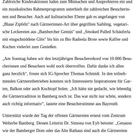
Zahl­rei­che Kin­der­ak­tio­nen luden zum Mit­ma­chen und Aus­pro­bie­ren ein und
ein musi­ka­li­sches Rah­men­pro­gramm unter­hielt die zahl­rei­chen Besu­che­rin­
nen und Besu­cher. Auch auf kuli­na­ri­scher Ebe­ne gab es ange­fan­gen von
„Blaue Zip­feln“ nach Gärt­ne­rin­nen-Art über gegrill­ten Saib­ling, vege­ta­ri­
sche Lecke­rei­en aus „Bam­ber­cher Gemüs“ und „Smo­ked Pul­led Schäu­fer­la
mit eing­schnid­de­ne Glös“ bis hin zu Bio Radies­la Bro­te sowie Kaf­fee und
Kuchen vie­ler­lei zum Genießen.
„Am Sonn­tag haben wir den letzt­jäh­ri­gen Besu­cher­re­kord von 10.000 Besu­
che­rin­nen und Besu­chern wohl noch über­trof­fen. Dafür dan­ke ich allen
ganz herz­lich“, freu­te sich IG-Spre­cher Tho­mas Schmidt. In den teil­neh­
men­den Gärt­ne­rei­be­trie­ben konn­ten sich Inter­es­sier­te Inspi­ra­tio­nen für Gar­
ten, Bal­kon oder auch Koch­topf holen. „Ich hät­te nie gedacht, wie leben­dig
die Gärt­ner­tra­di­ti­on in Bam­berg noch ist. Das war nicht nur schön, son­dern
auch rich­tig infor­ma­tiv“, lau­te­te eine Besu­cher­stim­me aus Bayreuth.
Unter­stützt wur­de der Tag der offe­nen Gärt­ne­rei­en erneut vom Zen­trum
Welt­erbe Bam­berg. Des­sen Lei­te­rin Dr. Simo­na von Eyb beton­te: „Genau­so
wie der Bam­ber­ger Dom oder das Alte Rat­haus sind auch die Gärt­ne­rei­en