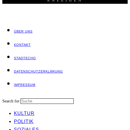
ANZEI­GEN
ÜBER UNS
KON­TAKT
STADT­ECHO
DATEN­SCHUTZ­ER­KLÄ­RUNG
IMPRES­SUM
Search for:
KUL­TUR
POLI­TIK
SOZIA­LES