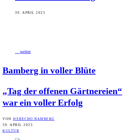
30. APRIL 2025
Zufriedene Gesichter, vielbesuchte Gärtnereien und strahlender
Sonnenschein – der „Tag der offenen Gärtnereien“ am vergangenen
Sonntag war ein Besuchermagnet, wie die Stadt
... weiter
Bam­berg in vol­ler Blüte
„Tag der offe­nen Gärt­ne­rei­en“
war ein vol­ler Erfolg
VON
WEBECHO BAMBERG
30. APRIL 2025
KULTUR