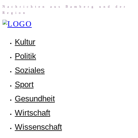
Nach­rich­ten aus Bam­berg und der
Region
Kul­tur
Poli­tik
Sozia­les
Sport
Gesund­heit
Wirt­schaft
Wis­sen­schaft