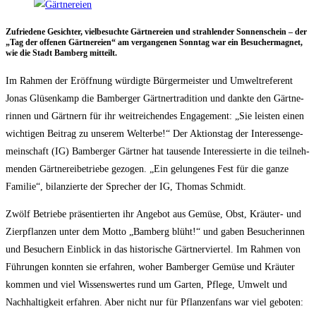
Zufrie­de­ne Gesich­ter, viel­be­such­te Gärt­ne­rei­en und strah­len­der Son­nen­schein – der
„Tag der offe­nen Gärt­ne­rei­en“ am ver­gan­ge­nen Sonn­tag war ein Besu­cher­ma­gnet,
wie die Stadt Bam­berg mitteilt.
Im Rah­men der Eröff­nung wür­dig­te Bür­ger­meis­ter und Umwelt­re­fe­rent
Jonas Glüsen­kamp die Bam­ber­ger Gärt­ner­tra­di­ti­on und dank­te den Gärt­ne­
rin­nen und Gärt­nern für ihr weit­rei­chen­des Enga­ge­ment: „Sie leis­ten einen
wich­ti­gen Bei­trag zu unse­rem Welt­erbe!“ Der Akti­ons­tag der Inter­es­sen­ge­
mein­schaft (IG) Bam­ber­ger Gärt­ner hat tau­sen­de Inter­es­sier­te in die teil­neh­
men­den Gärt­ne­rei­be­trie­be gezo­gen. „Ein gelun­ge­nes Fest für die gan­ze
Fami­lie“, bilan­zier­te der Spre­cher der IG, Tho­mas Schmidt.
Zwölf Betrie­be prä­sen­tier­ten ihr Ange­bot aus Gemü­se, Obst, Kräu­ter- und
Zier­pflan­zen unter dem Mot­to „Bam­berg blüht!“ und gaben Besu­che­rin­nen
und Besu­chern Ein­blick in das his­to­ri­sche Gärt­ner­vier­tel. Im Rah­men von
Füh­run­gen konn­ten sie erfah­ren, woher Bam­ber­ger Gemü­se und Kräu­ter
kom­men und viel Wis­sens­wer­tes rund um Gar­ten, Pfle­ge, Umwelt und
Nach­hal­tig­keit erfah­ren. Aber nicht nur für Pflan­zen­fans war viel gebo­ten: