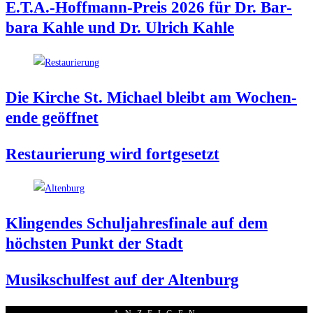
E.T.A.-Hoffmann-Preis 2026 für Dr. Bar­
ba­ra Kah­le und Dr. Ulrich Kahle
Die Kir­che St. Micha­el bleibt am Wochen­
en­de geöffnet
Restau­rie­rung wird fortgesetzt
Klin­gen­des Schul­jah­res­fi­na­le auf dem
höchs­ten Punkt der Stadt
Musik­schul­fest auf der Altenburg