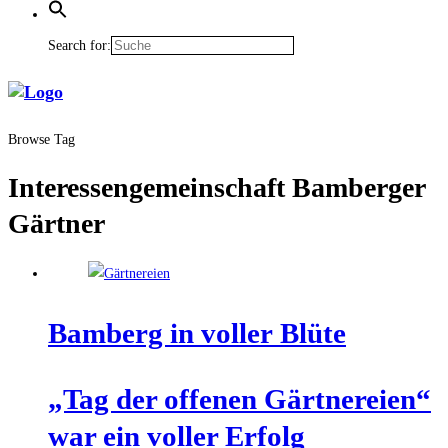
Search for:
Browse Tag
Interessengemeinschaft Bamberger
Gärtner
Bam­berg in vol­ler Blüte
„Tag der offe­nen Gärt­ne­rei­en“
war ein vol­ler Erfolg