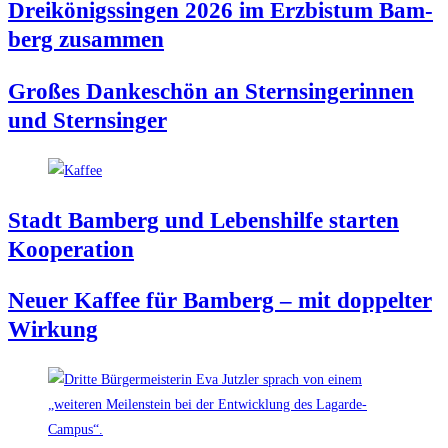
Drei­kö­nigs­sin­gen 2026 im Erz­bis­tum Bam­
berg zusammen
Gro­ßes Dan­ke­schön an Stern­sin­ge­rin­nen
und Sternsinger
Stadt Bam­berg und Lebens­hil­fe star­ten
Kooperation
Neu­er Kaf­fee für Bam­berg – mit dop­pel­ter
Wirkung