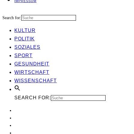
IMPRES­SUM
Search for:
KUL­TUR
POLI­TIK
SOZIA­LES
SPORT
GESUND­HEIT
WIRT­SCHAFT
WIS­SEN­SCHAFT
SEARCH FOR: