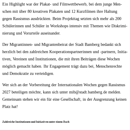
Ein High­light war der Pla­kat- und Film­wett­be­werb, bei dem jun­ge Men­
schen mit über 80 krea­ti­ven Pla­ka­ten und 12 Kurz­fil­men ihre Hal­tung
gegen Ras­sis­mus aus­drück­ten. Beim Pro­jekt­tag setz­ten sich mehr als 200
Schü­le­rin­nen und Schü­ler in Work­shops inten­siv mit The­men wie Dis­kri­mi­
nie­rung und Vor­ur­tei­le auseinander.
Der Migran­tin­nen- und Migran­ten­bei­rat der Stadt Bam­berg bedankt sich
herz­lich bei den zahl­rei­chen Koope­ra­ti­ons­part­ne­rin­nen und ‑part­nern, Initia­
ti­ven, Ver­ei­nen und Insti­tu­tio­nen, die mit ihren Bei­trä­gen die­se Wochen
mög­lich gemacht haben. Ihr Enga­ge­ment trägt dazu bei, Men­schen­rech­te
und Demo­kra­tie zu verteidigen.
Wer sich an der Vor­be­rei­tung der Inter­na­tio­na­len Wochen gegen Ras­sis­mus
2027 betei­li­gen möch­te, kann sich unter mib@stadt.bamberg.de mel­den.
Gemein­sam ste­hen wir ein für eine Gesell­schaft, in der Aus­gren­zung kei­nen
Platz hat!
Zahl­rei­che Insti­tu­tio­nen und Initia­ti­ven unter einem Dach