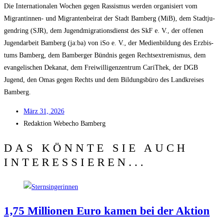
Die Inter­na­tio­na­len Wochen gegen Ras­sis­mus wer­den orga­ni­siert vom
Migran­tin­nen- und Migran­ten­bei­rat der Stadt Bam­berg (MiB), dem Stadt­ju­
gend­ring (SJR), dem Jugend­mi­gra­ti­ons­dienst des SkF e. V., der offe­nen
Jugend­ar­beit Bam­berg (ja:ba) von iSo e. V., der Medi­en­bil­dung des Erz­bis­
tums Bam­berg, dem Bam­ber­ger Bünd­nis gegen Rechts­extre­mis­mus, dem
evan­ge­li­schen Deka­nat, dem Frei­wil­li­gen­zen­trum Cari­Thek, der DGB
Jugend, den Omas gegen Rechts und dem Bil­dungs­bü­ro des Land­krei­ses
Bamberg.
März 31, 2026
Redak­ti­on
Web­echo Bamberg
DAS KÖNNTE SIE AUCH
INTERESSIEREN...
1,75 Mil­lio­nen Euro kamen bei der Akti­on