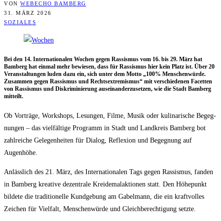
VON
WEBECHO BAMBERG
31. MÄRZ 2026
SOZIALES
Bei den 14. Inter­na­tio­na­len Wochen gegen Ras­sis­mus vom 16. bis 29. März hat
Bam­berg hat ein­mal mehr bewie­sen, dass für Ras­sis­mus hier kein Platz ist. Über 20
Ver­an­stal­tun­gen luden dazu ein, sich unter dem Mot­to „100% Men­schen­wür­de.
Zusam­men gegen Ras­sis­mus und Rechts­extre­mis­mus“ mit ver­schie­de­nen Facet­ten
von Ras­sis­mus und Dis­kri­mi­nie­rung aus­ein­an­der­zu­set­zen, wie die Stadt Bam­berg
mitteilt.
Ob Vor­trä­ge, Work­shops, Lesun­gen, Fil­me, Musik oder kuli­na­ri­sche Begeg­
nun­gen – das viel­fäl­ti­ge Pro­gramm in Stadt und Land­kreis Bam­berg bot
zahl­rei­che Gele­gen­hei­ten für Dia­log, Refle­xi­on und Begeg­nung auf
Augenhöhe.
Anläss­lich des 21. März, des Inter­na­tio­na­len Tags gegen Ras­sis­mus, fan­den
in Bam­berg krea­ti­ve dezen­tra­le Krei­de­mal­ak­tio­nen statt. Den Höhe­punkt
bil­de­te die tra­di­tio­nel­le Kund­ge­bung am Gabel­mann, die ein kraft­vol­les
Zei­chen für Viel­falt, Men­schen­wür­de und Gleich­be­rech­ti­gung setzte.