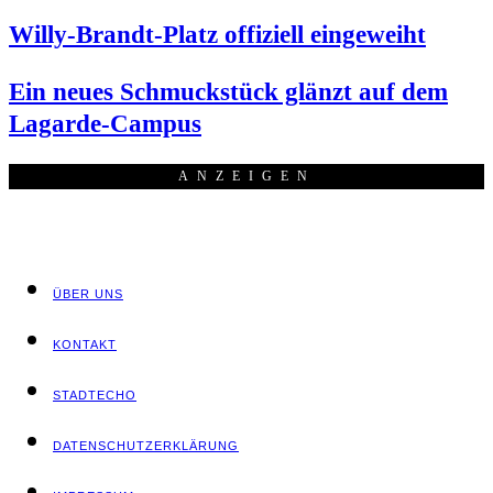
Wil­ly-Brandt-Platz offi­zi­ell eingeweiht
Ein neu­es Schmuck­stück glänzt auf dem
Lagarde-Campus
ANZEI­GEN
ÜBER UNS
KON­TAKT
STADT­ECHO
DATEN­SCHUTZ­ER­KLÄ­RUNG