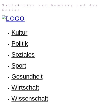
Nach­rich­ten aus Bam­berg und der
Region
Kul­tur
Poli­tik
Sozia­les
Sport
Gesund­heit
Wirt­schaft
Wis­sen­schaft