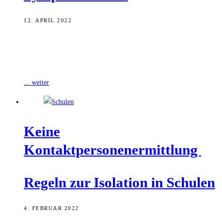
12. APRIL 2022
Bayern verkürzt die Isolation nach einem positiven Corona-Test auf
fünf Tage. Ein abschließendes Freitesten ist künftig nicht mehr
notwendig. Voraussetzung ist aber
... weiter
Kei­ne
Kontaktpersonenermittlung
Regeln zur Iso­la­ti­on in Schulen
4. FEBRUAR 2022