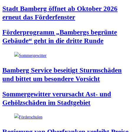
Stadt Bam­berg öff­net ab Okto­ber 2026
erneut das Förderfenster
För­der­pro­gramm „Bam­bergs begrün­te
Gebäu­de“ geht in die drit­te Runde
Bam­berg Ser­vice besei­tigt Sturm­schä­den
und bit­tet um beson­de­re Vorsicht
Som­mer­ge­wit­ter ver­ur­sacht Ast- und
Gehölz­schä­den im Stadtgebiet
Regie­rung von Ober­fran­ken ver­leiht Prei­se