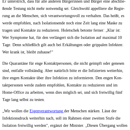
Er unter­strich, dass für alle ande­ren Bür­ge­rin­nen und Bür­ger eine abschlie­
ßen­de Tes­tung nicht mehr not­wen­dig sei. Gleich­wohl appel­lie­re die Regie­
rung an die Men­schen, sich ver­ant­wor­tungs­voll zu ver­hal­ten. Das heißt, es
wer­de emp­foh­len, nach Iso­la­ti­ons­en­de noch eine Zeit lang eine Mas­ke zu
tra­gen und Kon­tak­te zu redu­zie­ren. Holet­schek beton­te fer­ner: „Klar ist:
Wer Sym­pto­me hat, für den ver­län­gert sich die Iso­la­ti­on auf maxi­mal 10
Tage. Denn schließ­lich gilt auch bei Erkäl­tun­gen oder grip­pa­len Infek­ten:
Wer krank ist, bleibt zuhause!“
Die Qua­ran­tä­ne für enge Kon­takt­per­so­nen, die nicht geimpft oder gene­sen
sind, ent­fal­le voll­stän­dig. Aber natür­lich bit­te er die Infi­zier­ten wei­ter­hin,
ihre engen Kon­tak­te über ihre Infek­ti­on zu infor­mie­ren. Den engen Kon­
takt­per­so­nen wer­de zudem emp­foh­len, Kon­tak­te zu redu­zie­ren und im
Home-Office zu arbei­ten, wenn dies mög­lich sei, und sich frei­wil­lig fünf
Tage lang selbst zu testen.
„Wir wol­len die
Eigen­ver­ant­wor­tung
der Men­schen stär­ken. Lässt der
Infek­ti­ons­druck wei­ter­hin nach, soll im Rah­men einer zwei­ten Stu­fe die
Iso­la­ti­on frei­wil­lig wer­den“, ergänzt der Minis­ter. „Die­sen Über­gang wol­len