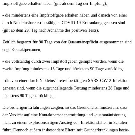
Impf­stoff­ga­be erhal­ten haben (gilt ab dem Tag der Impfung),
- die min­des­tens eine Impf­stoff­ga­be erhal­ten haben und danach von einer
durch Nukle­in­säu­re­test bestä­tig­ten COVID-19-Erkran­kung gene­sen sind
(gilt ab dem 29. Tag nach Abnah­me des posi­ti­ven Tests).
Zeit­lich begrenzt für 90 Tage von der Qua­ran­tä­ne­pflicht aus­ge­nom­men sind
enge Kontaktpersonen,
- die voll­stän­dig durch zwei Impf­stoff­ga­ben geimpft wur­den, wenn die
zwei­te Imp­fung min­des­tens 15 Tage und höchs­tens 90 Tage zurückliegt
- die von einer durch Nukle­in­säu­re­test bestä­tig­ten SARS-CoV-2-Infek­ti­on
gene­sen sind, wenn die zugrun­de­lie­gen­de Tes­tung min­des­tens 28 Tage und
höchs­tens 90 Tage zurückliegt.
Die bis­he­ri­gen Erfah­run­gen zeig­ten, so das Gesund­heits­mi­nis­te­ri­um, dass
der Ver­zicht auf eine Kon­takt­per­so­nen­er­mitt­lung und ‑qua­ran­tä­ni­sie­rung
nicht zu einem explo­si­ons­ar­ti­gen Anstieg von Infek­ti­ons­fäl­len in Schu­len
führt. Den­noch äußern ins­be­son­de­re Eltern mit Grund­er­kran­kun­gen bezie­