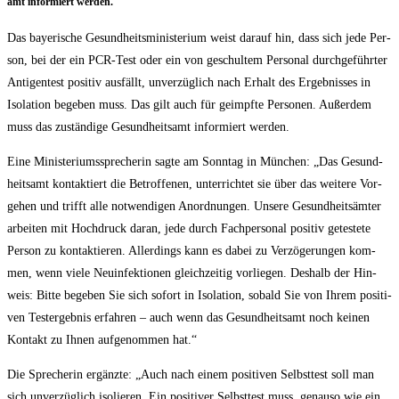
amt infor­miert werden.
Das baye­ri­sche Gesund­heits­mi­nis­te­ri­um weist dar­auf hin, dass sich jede Per­
son, bei der ein PCR-Test oder ein von geschul­tem Per­so­nal durch­ge­führ­ter
Anti­gen­test posi­tiv aus­fällt, unver­züg­lich nach Erhalt des Ergeb­nis­ses in
Iso­la­ti­on bege­ben muss. Das gilt auch für geimpf­te Per­so­nen. Außer­dem
muss das zustän­di­ge Gesund­heits­amt infor­miert werden.
Eine Minis­te­ri­ums­spre­che­rin sag­te am Sonn­tag in Mün­chen: „Das Gesund­
heits­amt kon­tak­tiert die Betrof­fe­nen, unter­rich­tet sie über das wei­te­re Vor­
ge­hen und trifft alle not­wen­di­gen Anord­nun­gen. Unse­re Gesund­heits­äm­ter
arbei­ten mit Hoch­druck dar­an, jede durch Fach­per­so­nal posi­tiv getes­te­te
Per­son zu kon­tak­tie­ren. Aller­dings kann es dabei zu Ver­zö­ge­run­gen kom­
men, wenn vie­le Neu­in­fek­tio­nen gleich­zei­tig vor­lie­gen. Des­halb der Hin­
weis: Bit­te bege­ben Sie sich sofort in Iso­la­ti­on, sobald Sie von Ihrem posi­ti­
ven Test­ergeb­nis erfah­ren – auch wenn das Gesund­heits­amt noch kei­nen
Kon­takt zu Ihnen auf­ge­nom­men hat.“
Die Spre­che­rin ergänz­te: „Auch nach einem posi­ti­ven Selbst­test soll man
sich unver­züg­lich iso­lie­ren. Ein posi­ti­ver Selbst­test muss, genau­so wie ein