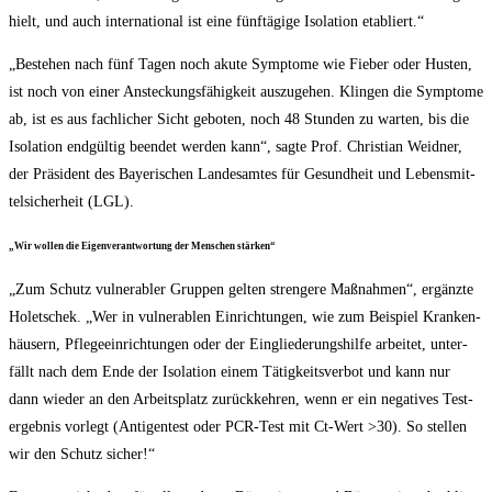
hielt, und auch inter­na­tio­nal ist eine fünf­tä­gi­ge Iso­la­ti­on etabliert.“
„Bestehen nach fünf Tagen noch aku­te Sym­pto­me wie Fie­ber oder Hus­ten,
ist noch von einer Anste­ckungs­fä­hig­keit aus­zu­ge­hen. Klin­gen die Sym­pto­me
ab, ist es aus fach­li­cher Sicht gebo­ten, noch 48 Stun­den zu war­ten, bis die
Iso­la­ti­on end­gül­tig been­det wer­den kann“, sag­te Prof. Chris­ti­an Weid­ner,
der Prä­si­dent des Baye­ri­schen Lan­des­am­tes für Gesund­heit und Lebens­mit­
tel­si­cher­heit (LGL).
„Wir wol­len die Eigen­ver­ant­wor­tung der Men­schen stärken“
„Zum Schutz vul­nerabler Grup­pen gel­ten stren­ge­re Maß­nah­men“, ergänz­te
Holet­schek. „Wer in vul­ner­ablen Ein­rich­tun­gen, wie zum Bei­spiel Kran­ken­
häu­sern, Pfle­ge­ein­rich­tun­gen oder der Ein­glie­de­rungs­hil­fe arbei­tet, unter­
fällt nach dem Ende der Iso­la­ti­on einem Tätig­keits­ver­bot und kann nur
dann wie­der an den Arbeits­platz zurück­keh­ren, wenn er ein nega­ti­ves Test­
ergeb­nis vor­legt (Anti­gen­test oder PCR-Test mit Ct-Wert >30). So stel­len
wir den Schutz sicher!“