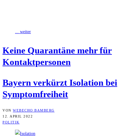
Das bayerische Gesundheitsministerium weist darauf hin, dass sich
jede Person, bei der ein PCR-Test oder ein von geschultem Personal
durchgeführter Antigentest positiv
... weiter
Kei­ne Qua­ran­tä­ne mehr für
Kontaktpersonen
Bay­ern ver­kürzt Iso­la­ti­on bei
Symptomfreiheit
VON
WEBECHO BAMBERG
12. APRIL 2022
POLITIK