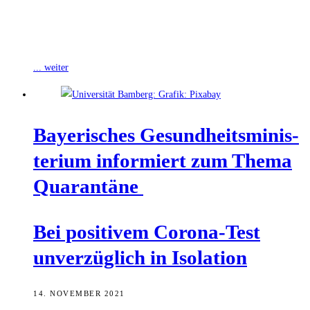
Das Bayerische Gesundheitsministerium hat am Donnerstag die
Regeln bei positiven Fällen in einer Schulklasse erläutert. Da die
Schulen ein hohes Infektionsschutzniveau haben,
... weiter
Baye­ri­sches Gesund­heits­mi­nis­
te­ri­um infor­miert zum The­ma
Quarantäne
Bei posi­ti­vem Coro­na-Test
unver­züg­lich in Isolation
14. NOVEMBER 2021