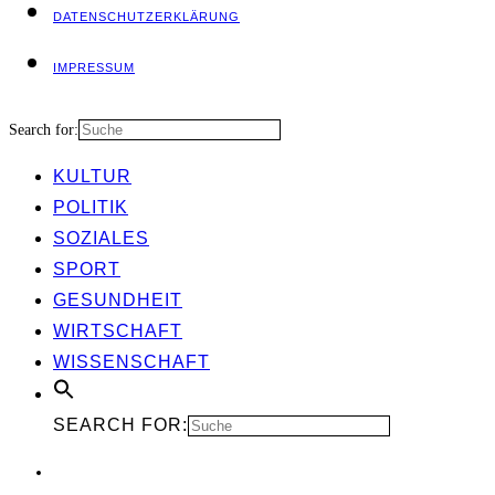
DATEN­SCHUTZ­ER­KLÄ­RUNG
IMPRES­SUM
Search for:
KUL­TUR
POLI­TIK
SOZIA­LES
SPORT
GESUND­HEIT
WIRT­SCHAFT
WIS­SEN­SCHAFT
SEARCH FOR: