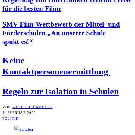
für die bes­ten Filme
SMV-Film-Wett­be­werb der Mit­tel- und
För­der­schu­len „An unse­rer Schu­le
spukt es!“
Kei­ne
Kontaktpersonenermittlung
Regeln zur Iso­la­ti­on in Schulen
VON
WEBECHO BAMBERG
4. FEBRUAR 2022
POLITIK