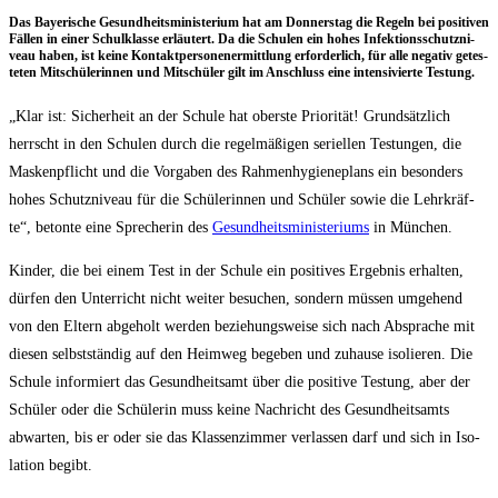
Das Baye­ri­sche Gesund­heits­mi­nis­te­ri­um hat am Don­ners­tag die Regeln bei posi­ti­ven
Fäl­len in einer Schul­klas­se erläu­tert. Da die Schu­len ein hohes Infek­ti­ons­schutz­ni­
veau haben, ist kei­ne Kon­takt­per­so­nen­er­mitt­lung erfor­der­lich, für alle nega­tiv getes­
te­ten Mit­schü­le­rin­nen und Mit­schü­ler gilt im Anschluss eine inten­si­vier­te Testung.
„Klar ist: Sicher­heit an der Schu­le hat obers­te Prio­ri­tät! Grund­sätz­lich
herrscht in den Schu­len durch die regel­mä­ßi­gen seri­el­len Tes­tun­gen, die
Mas­ken­pflicht und die Vor­ga­ben des Rah­men­hy­gie­ne­plans ein beson­ders
hohes Schutz­ni­veau für die Schü­le­rin­nen und Schü­ler sowie die Lehr­kräf­
te“, beton­te eine Spre­che­rin des
Gesund­heits­mi­nis­te­ri­ums
in München.
Kin­der, die bei einem Test in der Schu­le ein posi­ti­ves Ergeb­nis erhal­ten,
dür­fen den Unter­richt nicht wei­ter besu­chen, son­dern müs­sen umge­hend
von den Eltern abge­holt wer­den bezie­hungs­wei­se sich nach Abspra­che mit
die­sen selbst­stän­dig auf den Heim­weg bege­ben und zuhau­se iso­lie­ren. Die
Schu­le infor­miert das Gesund­heits­amt über die posi­ti­ve Tes­tung, aber der
Schü­ler oder die Schü­le­rin muss kei­ne Nach­richt des Gesund­heits­amts
abwar­ten, bis er oder sie das Klas­sen­zim­mer ver­las­sen darf und sich in Iso­
la­ti­on begibt.