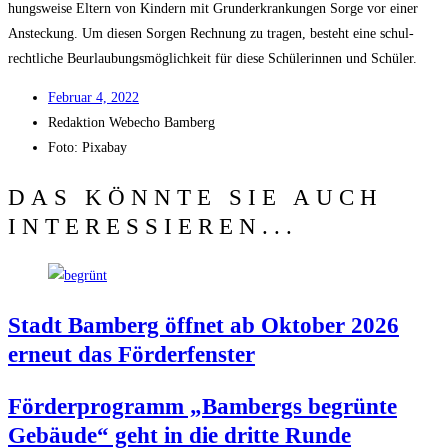
hungs­wei­se Eltern von Kin­dern mit Grund­er­kran­kun­gen Sor­ge vor einer
Anste­ckung. Um die­sen Sor­gen Rech­nung zu tra­gen, besteht eine schul­
recht­li­che Beur­lau­bungs­mög­lich­keit für die­se Schü­le­rin­nen und Schüler.
Febru­ar 4, 2022
Redak­ti­on
Web­echo Bamberg
Foto: Pixabay
DAS KÖNNTE SIE AUCH
INTERESSIEREN...
Stadt Bam­berg öff­net ab Okto­ber 2026
erneut das Förderfenster
För­der­pro­gramm „Bam­bergs begrün­te
Gebäu­de“ geht in die drit­te Runde