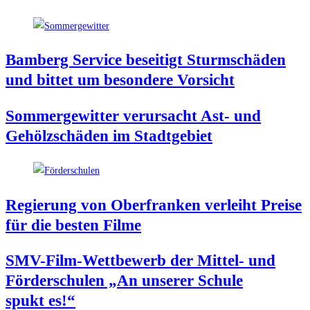
Bam­berg Ser­vice besei­tigt Sturm­schä­den
und bit­tet um beson­de­re Vorsicht
Som­mer­ge­wit­ter ver­ur­sacht Ast- und
Gehölz­schä­den im Stadtgebiet
Regie­rung von Ober­fran­ken ver­leiht Prei­se
für die bes­ten Filme
SMV-Film-Wett­be­werb der Mit­tel- und
För­der­schu­len „An unse­rer Schu­le
spukt es!“