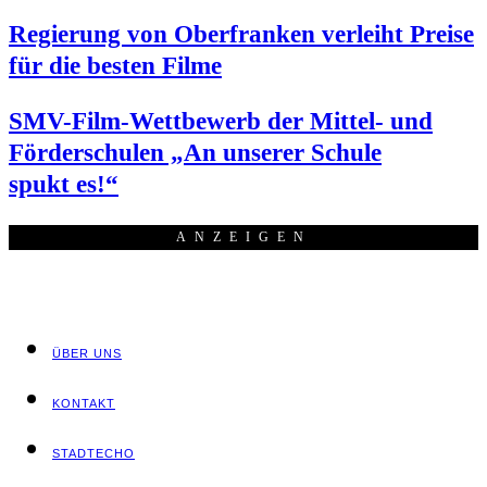
Regie­rung von Ober­fran­ken ver­leiht Prei­se
für die bes­ten Filme
SMV-Film-Wett­be­werb der Mit­tel- und
För­der­schu­len „An unse­rer Schu­le
spukt es!“
ANZEI­GEN
ÜBER UNS
KON­TAKT
STADT­ECHO