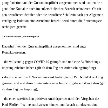
gung Iso­la­ti­on von der Qua­ran­tä­ne­pflicht aus­ge­nom­men sind, soll­ten drin­
gend ihre Kon­tak­te auch im außer­schu­li­schen Bereich redu­zie­ren. Ob für
den betrof­fe­nen Schü­ler oder die betrof­fe­ne Schü­le­rin nach der All­ge­mein­
ver­fü­gung Iso­la­ti­on eine Aus­nah­me besteht, wird durch die Erzie­hungs­be­
rech­tig­ten geprüft.
Aus­nah­men von der Quarantänepflicht
Dau­er­haft von der Qua­ran­tä­ne­pflicht aus­ge­nom­men sind enge
Kontaktpersonen,
- die voll­stän­dig gegen COVID-19 geimpft sind und eine Auf­fri­schungs­
imp­fung erhal­ten haben (gilt ab dem Tag der Auffrischungsimpfung),
- die von einer durch Nukle­in­säu­re­test bestä­tig­ten COVID-19-Erkran­kung
gene­sen sind und danach min­des­tens eine Impf­stoff­ga­be erhal­ten haben (gilt
ab dem Tag der Impfung),
- die einen spe­zi­fi­schen posi­ti­ven Anti­kör­per­test nach den Vor­ga­ben des
Paul-Ehr­lich-Insti­tuts nach­wei­sen kön­nen und danach min­des­tens eine