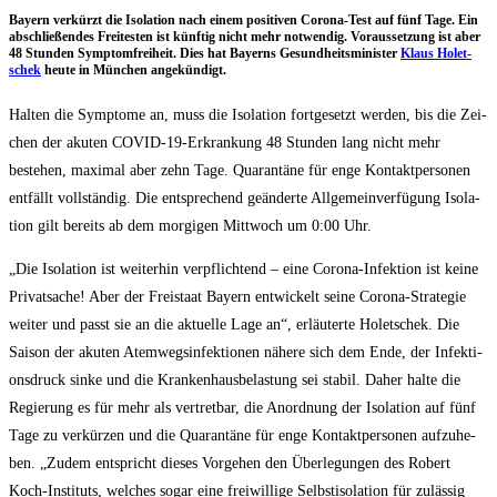
Bay­ern ver­kürzt die Iso­la­ti­on nach einem posi­ti­ven Coro­na-Test auf fünf Tage. Ein
abschlie­ßen­des Frei­tes­ten ist künf­tig nicht mehr not­wen­dig. Vor­aus­set­zung ist aber
48 Stun­den Sym­ptom­frei­heit. Dies hat Bay­erns Gesund­heits­mi­nis­ter
Klaus Holet­
schek
heu­te in Mün­chen angekündigt.
Hal­ten die Sym­pto­me an, muss die Iso­la­ti­on fort­ge­setzt wer­den, bis die Zei­
chen der aku­ten COVID-19-Erkran­kung 48 Stun­den lang nicht mehr
bestehen, maxi­mal aber zehn Tage. Qua­ran­tä­ne für enge Kon­takt­per­so­nen
ent­fällt voll­stän­dig. Die ent­spre­chend geän­der­te All­ge­mein­ver­fü­gung Iso­la­
ti­on gilt bereits ab dem mor­gi­gen Mitt­woch um 0:00 Uhr.
„Die Iso­la­ti­on ist wei­ter­hin ver­pflich­tend – eine Coro­na-Infek­ti­on ist kei­ne
Pri­vat­sa­che! Aber der Frei­staat Bay­ern ent­wi­ckelt sei­ne Coro­na-Stra­te­gie
wei­ter und passt sie an die aktu­el­le Lage an“, erläu­ter­te Holet­schek. Die
Sai­son der aku­ten Atem­wegs­in­fek­tio­nen nähe­re sich dem Ende, der Infek­ti­
ons­druck sin­ke und die Kran­ken­haus­be­las­tung sei sta­bil. Daher hal­te die
Regie­rung es für mehr als ver­tret­bar, die Anord­nung der Iso­la­ti­on auf fünf
Tage zu ver­kür­zen und die Qua­ran­tä­ne für enge Kon­takt­per­so­nen auf­zu­he­
ben. „Zudem ent­spricht die­ses Vor­ge­hen den Über­le­gun­gen des Robert
Koch-Insti­tuts, wel­ches sogar eine frei­wil­li­ge Selbst­iso­la­ti­on für zuläs­sig