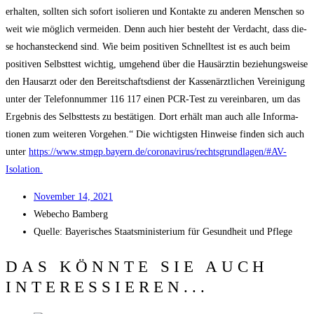
erhal­ten, soll­ten sich sofort iso­lie­ren und Kon­tak­te zu ande­ren Men­schen so
weit wie mög­lich ver­mei­den. Denn auch hier besteht der Ver­dacht, dass die­
se hoch­an­ste­ckend sind. Wie beim posi­ti­ven Schnell­test ist es auch beim
posi­ti­ven Selbst­test wich­tig, umge­hend über die Haus­ärz­tin bezie­hungs­wei­se
den Haus­arzt oder den Bereit­schafts­dienst der Kas­sen­ärzt­li­chen Ver­ei­ni­gung
unter der Tele­fon­num­mer 116 117 einen PCR-Test zu ver­ein­ba­ren, um das
Ergeb­nis des Selbst­tests zu bestä­ti­gen. Dort erhält man auch alle Infor­ma­
tio­nen zum wei­te­ren Vor­ge­hen.“ Die wich­tigs­ten Hin­wei­se fin­den sich auch
unter
https://www.stmgp.bayern.de/coronavirus/rechtsgrundlagen/#AV-
Isolation.
Novem­ber 14, 2021
Web­echo Bamberg
Quel­le: Baye­ri­sches Staats­mi­nis­te­ri­um für Gesund­heit und Pflege
DAS KÖNNTE SIE AUCH
INTERESSIEREN...