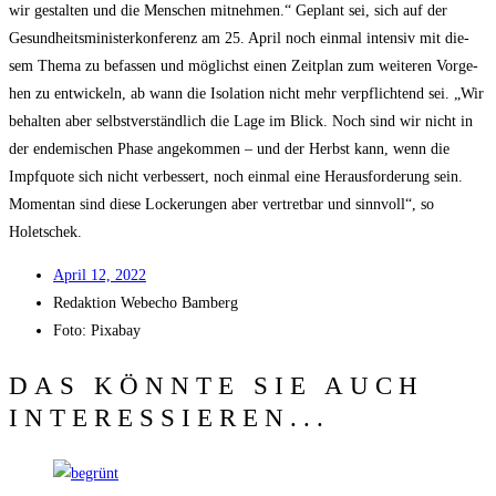
wir gestal­ten und die Men­schen mit­neh­men.“ Geplant sei, sich auf der
Gesund­heits­mi­nis­ter­kon­fe­renz am 25. April noch ein­mal inten­siv mit die­
sem The­ma zu befas­sen und mög­lichst einen Zeit­plan zum wei­te­ren Vor­ge­
hen zu ent­wi­ckeln, ab wann die Iso­la­ti­on nicht mehr ver­pflich­tend sei. „Wir
behal­ten aber selbst­ver­ständ­lich die Lage im Blick. Noch sind wir nicht in
der ende­mi­schen Pha­se ange­kom­men – und der Herbst kann, wenn die
Impf­quo­te sich nicht ver­bes­sert, noch ein­mal eine Her­aus­for­de­rung sein.
Momen­tan sind die­se Locke­run­gen aber ver­tret­bar und sinn­voll“, so
Holetschek.
April 12, 2022
Redak­ti­on
Web­echo Bamberg
Foto: Pixabay
DAS KÖNNTE SIE AUCH
INTERESSIEREN...