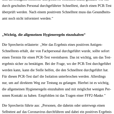
durch geschul­tes Per­so­nal durch­ge­führ­ter Schnell­test, durch einen PCR-Test
über­prüft wer­den. Nach einem posi­ti­vem Schnell­test muss das Gesund­heits­
amt noch nicht infor­miert werden.“
„Wich­tig, die all­ge­mei­nen Hygie­ne­re­geln einzuhalten“
Die Spre­che­rin erläu­ter­te: „Wer das Ergeb­nis eines posi­ti­ven Anti­gen-
Schnell­tests erhält, der von Fach­per­so­nal durch­ge­führt wur­de, soll­te sofort
einen Ter­min für einen PCR-Test ver­ein­ba­ren. Das ist wich­tig, um das Test­
ergeb­nis sicher zu bestä­ti­gen. Bei der Fra­ge, wo der PCR-Test durch­ge­führt
wer­den kann, kann die Stel­le hel­fen, die den Schnell­test durch­ge­führt hat.
Für die­sen PCR-Test darf die Iso­la­ti­on unter­bro­chen wer­den. Aller­dings
nur, um auf direk­tem Weg zur Tes­tung zu gelan­gen. Hier­bei ist es wich­tig,
die all­ge­mei­nen Hygie­ne­re­geln ein­zu­hal­ten und mit mög­lichst weni­gen Per­
so­nen Kon­takt zu haben. Emp­foh­len ist das Tra­gen einer FFP2-Maske.“
Die Spre­che­rin führ­te aus: „Per­so­nen, die daheim oder unter­wegs einen
Selbst­test auf das Coro­na­vi­rus durch­füh­ren und dabei ein posi­ti­ves Ergeb­nis