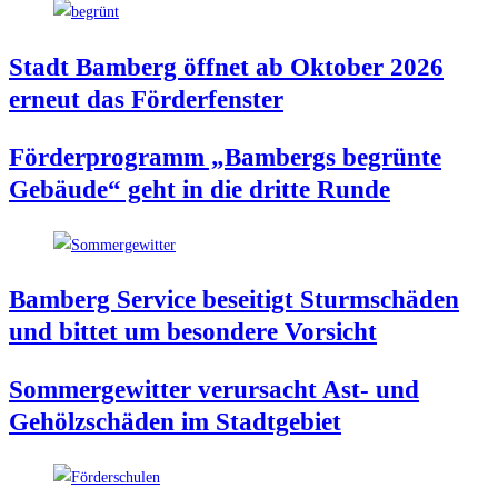
Stadt Bam­berg öff­net ab Okto­ber 2026
erneut das Förderfenster
För­der­pro­gramm „Bam­bergs begrün­te
Gebäu­de“ geht in die drit­te Runde
Bam­berg Ser­vice besei­tigt Sturm­schä­den
und bit­tet um beson­de­re Vorsicht
Som­mer­ge­wit­ter ver­ur­sacht Ast- und
Gehölz­schä­den im Stadtgebiet