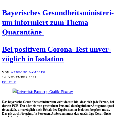
Baye­ri­sches Gesund­heits­mi­nis­te­ri­
um infor­miert zum The­ma
Quarantäne
Bei posi­ti­vem Coro­na-Test unver­
züg­lich in Isolation
VON
WEBECHO BAMBERG
14. NOVEMBER 2021
POLITIK
Das baye­ri­sche Gesund­heits­mi­nis­te­ri­um weist dar­auf hin, dass sich jede Per­son, bei
der ein PCR-Test oder ein von geschul­tem Per­so­nal durch­ge­führ­ter Anti­gen­test posi­
tiv aus­fällt, unver­züg­lich nach Erhalt des Ergeb­nis­ses in Iso­la­ti­on bege­ben muss.
Das gilt auch für geimpf­te Per­so­nen. Außer­dem muss das zustän­di­ge Gesund­heits­