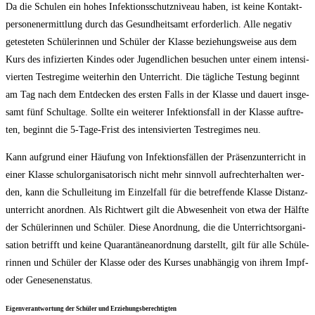
Da die Schu­len ein hohes Infek­ti­ons­schutz­ni­veau haben, ist kei­ne Kon­takt­
per­so­nen­er­mitt­lung durch das Gesund­heits­amt erfor­der­lich. Alle nega­tiv
getes­te­ten Schü­le­rin­nen und Schü­ler der Klas­se bezie­hungs­wei­se aus dem
Kurs des infi­zier­ten Kin­des oder Jugend­li­chen besu­chen unter einem inten­si­
vier­ten Test­re­gime wei­ter­hin den Unter­richt. Die täg­li­che Tes­tung beginnt
am Tag nach dem Ent­de­cken des ers­ten Falls in der Klas­se und dau­ert ins­ge­
samt fünf Schul­ta­ge. Soll­te ein wei­te­rer Infek­ti­ons­fall in der Klas­se auf­tre­
ten, beginnt die 5‑Ta­ge-Frist des inten­si­vier­ten Test­re­gimes neu.
Kann auf­grund einer Häu­fung von Infek­ti­ons­fäl­len der Prä­senz­un­ter­richt in
einer Klas­se schul­or­ga­ni­sa­to­risch nicht mehr sinn­voll auf­recht­erhal­ten wer­
den, kann die Schul­lei­tung im Ein­zel­fall für die betref­fen­de Klas­se Distanz­
un­ter­richt anord­nen. Als Richt­wert gilt die Abwe­sen­heit von etwa der Hälf­te
der Schü­le­rin­nen und Schü­ler. Die­se Anord­nung, die die Unter­richts­or­ga­ni­
sa­ti­on betrifft und kei­ne Qua­ran­tä­ne­a­n­ord­nung dar­stellt, gilt für alle Schü­le­
rin­nen und Schü­ler der Klas­se oder des Kur­ses unab­hän­gig von ihrem Impf-
oder Genesenenstatus.
Eigen­ver­ant­wor­tung der Schü­ler und Erziehungsberechtigten