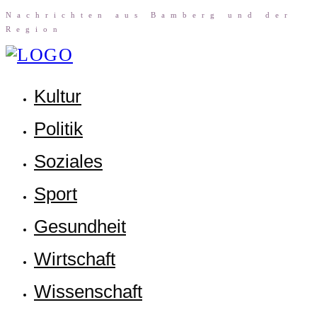
Nach­rich­ten aus Bam­berg und der
Region
Kul­tur
Poli­tik
Sozia­les
Sport
Gesund­heit
Wirt­schaft
Wis­sen­schaft