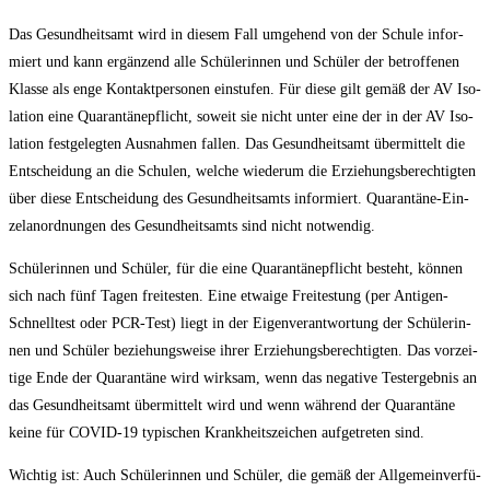
Das Gesund­heits­amt wird in die­sem Fall umge­hend von der Schu­le infor­
miert und kann ergän­zend alle Schü­le­rin­nen und Schü­ler der betrof­fe­nen
Klas­se als enge Kon­takt­per­so­nen ein­stu­fen. Für die­se gilt gemäß der AV Iso­
la­ti­on eine Qua­ran­tä­ne­pflicht, soweit sie nicht unter eine der in der AV Iso­
la­ti­on fest­ge­leg­ten Aus­nah­men fal­len. Das Gesund­heits­amt über­mit­telt die
Ent­schei­dung an die Schu­len, wel­che wie­der­um die Erzie­hungs­be­rech­tig­ten
über die­se Ent­schei­dung des Gesund­heits­amts infor­miert. Qua­ran­tä­ne-Ein­
zel­an­ord­nun­gen des Gesund­heits­amts sind nicht notwendig.
Schü­le­rin­nen und Schü­ler, für die eine Qua­ran­tä­ne­pflicht besteht, kön­nen
sich nach fünf Tagen frei­tes­ten. Eine etwa­ige Frei­tes­tung (per Anti­gen-
Schnell­test oder PCR-Test) liegt in der Eigen­ver­ant­wor­tung der Schü­le­rin­
nen und Schü­ler bezie­hungs­wei­se ihrer Erzie­hungs­be­rech­tig­ten. Das vor­zei­
ti­ge Ende der Qua­ran­tä­ne wird wirk­sam, wenn das nega­ti­ve Test­ergeb­nis an
das Gesund­heits­amt über­mit­telt wird und wenn wäh­rend der Qua­ran­tä­ne
kei­ne für COVID-19 typi­schen Krank­heits­zei­chen auf­ge­tre­ten sind.
Wich­tig ist: Auch Schü­le­rin­nen und Schü­ler, die gemäß der All­ge­mein­ver­fü­