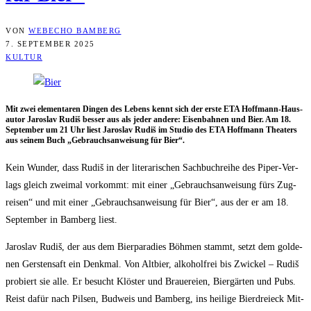
VON
WEBECHO BAMBERG
7. SEPTEMBER 2025
KULTUR
Mit zwei ele­men­ta­ren Din­gen des Lebens kennt sich der ers­te ETA Hoff­mann-Haus­
au­tor Jaros­lav Rudiš bes­ser aus als jeder ande­re: Eisen­bah­nen und Bier. Am 18.
Sep­tem­ber um 21 Uhr liest Jaros­lav Rudiš im Stu­dio des ETA Hoff­mann Thea­ters
aus sei­nem Buch „Gebrauchs­an­wei­sung für Bier“.
Kein Wun­der, dass Rudiš in der lite­ra­ri­schen Sach­buch­rei­he des Piper-Ver­
lags gleich zwei­mal vor­kommt: mit einer „Gebrauchs­an­wei­sung fürs Zug­
rei­sen“ und mit einer „Gebrauchs­an­wei­sung für Bier“, aus der er am 18.
Sep­tem­ber in Bam­berg liest.
Jaros­lav Rudiš, der aus dem Bier­pa­ra­dies Böh­men stammt, setzt dem gol­de­
nen Gers­ten­saft ein Denk­mal. Von Alt­bier, alko­hol­frei bis Zwi­ckel – Rudiš
pro­biert sie alle. Er besucht Klös­ter und Braue­rei­en, Bier­gär­ten und Pubs.
Reist dafür nach Pil­sen, Bud­weis und Bam­berg, ins hei­li­ge Bier­drei­eck Mit­