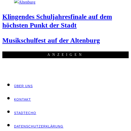
Klin­gen­des Schul­jah­res­fi­na­le auf dem
höchs­ten Punkt der Stadt
Musik­schul­fest auf der Altenburg
ANZEI­GEN
ÜBER UNS
KON­TAKT
STADT­ECHO
DATEN­SCHUTZ­ER­KLÄ­RUNG