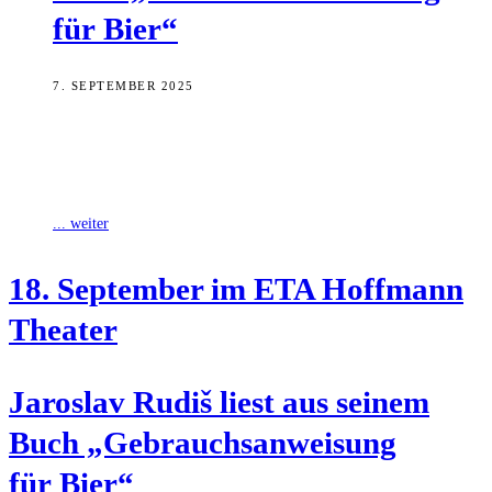
für Bier“
7. SEPTEMBER 2025
Mit zwei elementaren Dingen des Lebens kennt sich der erste ETA
Hoffmann-Hausautor Jaroslav Rudiš besser aus als jeder andere:
Eisenbahnen und Bier.
... weiter
18. Sep­tem­ber im ETA Hoff­mann
Theater
Jaros­lav Rudiš liest aus sei­nem
Buch „Gebrauchs­an­wei­sung
für Bier“