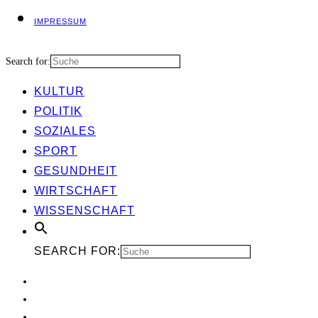
IMPRES­SUM
Search for:
KUL­TUR
POLI­TIK
SOZIA­LES
SPORT
GESUND­HEIT
WIRT­SCHAFT
WIS­SEN­SCHAFT
SEARCH FOR: