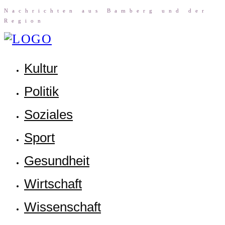
Nach­rich­ten aus Bam­berg und der
Region
Kul­tur
Poli­tik
Sozia­les
Sport
Gesund­heit
Wirt­schaft
Wis­sen­schaft