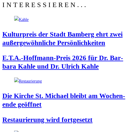
INTERESSIEREN...
Kul­tur­preis der Stadt Bam­berg ehrt zwei
außer­ge­wöhn­li­che Persönlichkeiten
E.T.A.-Hoffmann-Preis 2026 für Dr. Bar­
ba­ra Kah­le und Dr. Ulrich Kahle
Die Kir­che St. Micha­el bleibt am Wochen­
en­de geöffnet
Restau­rie­rung wird fortgesetzt