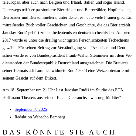
tel­eu­ro­pas, aber auch nach Bel­gi­en und Irland, Ita­li­en und sogar Island.
Unter­wegs trifft er pas­sio­nier­te Bier­trin­ker und Bier­er­zäh­ler, Hop­fen­bau­er,
Bier­brau­er und Bier­som­me­liers, unter denen es heu­te vie­le Frau­en gibt. Ein
mit­rei­ßen­des Buch vol­ler Geschich­ten und Geschich­te, die das Bier erzählt.
Jaros­lav Rudiš gehört zu den bedeu­tends­ten deutsch-tsche­chi­schen Autoren.
2017 wur­de er unter die drei­ßig wich­tigs­ten Per­sön­lich­kei­ten Tsche­chi­ens
gewählt. Für sei­nen Bei­trag zur Ver­stän­di­gung von Tsche­chen und Deut­
schen wur­de er von Bun­des­prä­si­dent Frank-Wal­ter Stein­mei­er mit dem Ver­
dienst­or­den der Bun­des­re­pu­blik Deutsch­land aus­ge­zeich­net. Die Braue­rei
sei­ner Hei­mat­stadt Lom­nice wid­me­te Rudiš 2023 eine Wei­zen­bier­sor­te mit
sei­nem Gesicht auf dem Etikett.
Am 18. Sep­tem­ber um 21 Uhr liest Jaros­lav Rudiš im Stu­dio des ETA
Hoff­mann Thea­ters aus sei­nem Buch „Gebrauchs­an­wei­sung für Bier“.
Sep­tem­ber 7, 2025
Redak­ti­on
Web­echo Bamberg
DAS KÖNNTE SIE AUCH