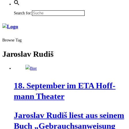
Search for:
Browse Tag
Jaroslav Rudiš
18. Sep­tem­ber im ETA Hoff­
mann Theater
Jaros­lav Rudiš liest aus sei­nem
Buch „Gebrauchs­an­wei­sung