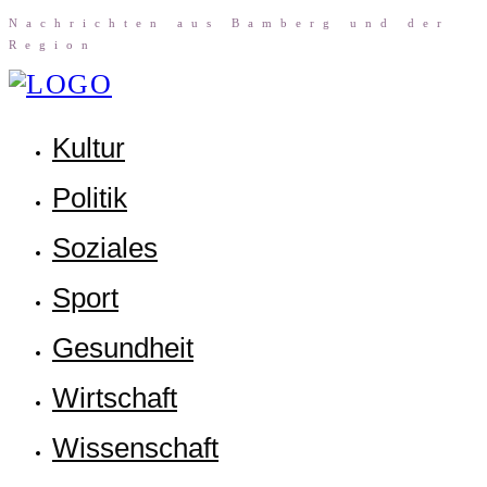
Nach­rich­ten aus Bam­berg und der
Region
Kul­tur
Poli­tik
Sozia­les
Sport
Gesund­heit
Wirt­schaft
Wis­sen­schaft