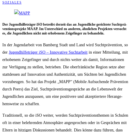
SOZIALES
Der Jugend­hil­fe­trä­ger iSO betreibt der­zeit das an Jugend­li­che gerich­te­te Sucht­prä­
ven­ti­ons­pro­jekt MAAP. Im Unter­schied zu ande­ren, ähn­li­chen Pro­jek­ten ver­sucht
es, die Jugend­li­chen nicht mit erho­be­nem Zei­ge­fin­ger zu behandeln.
In der Jugend­ar­beit von Bam­berg Stadt und Land wird Sucht­prä­ven­ti­on, so
der
Jugend­hil­fe­trä­ger iSO – Inno­va­ti­ve Sucht­ar­beit
in einer Mit­tei­lung, mit
erho­be­nem Zei­ge­fin­ger und durch nichts wei­ter als damit, Infor­ma­tio­nen
zur Ver­fü­gung zu stel­len, betrie­ben. Die ober­frän­ki­sche Regi­on set­ze aber
statt­des­sen auf Inno­va­ti­on und Authen­ti­zi­tät, um Süch­ten bei Jugend­li­chen
vor­zu­beu­gen. So hat das Pro­jekt „MAPP“ (Mobi­le Auf­su­chen­de Prä­ven­ti­on
durch Peers) das Ziel, Sucht­prä­ven­ti­ons­ge­sprä­che an die Lebens­welt der
Jugend­li­chen anzu­pas­sen, um eine posi­ti­ve­re und akzep­tier­te­re Her­an­ge­
hens­wei­se zu schaffen.
Tra­di­tio­nell, so die iSO wei­ter, wer­den Sucht­prä­ven­ti­ons­the­men in Schu­len
oft in einer beleh­ren­den Atmo­sphä­re ange­spro­chen oder in Gesprä­chen mit
Eltern in hit­zi­gen Dis­kus­sio­nen behan­delt. Dies kön­ne dazu füh­ren, dass