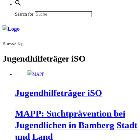
Search for:
Browse Tag
Jugendhilfeträger iSO
Jugend­hil­fe­trä­ger iSO
MAPP: Sucht­prä­ven­ti­on bei
Jugend­li­chen in Bam­berg Stadt
und Land