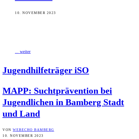
10. NOVEMBER 2023
Der Jugendhilfeträger iSO betreibt derzeit das an Jugendliche
gerichtete Suchtpräventionsprojekt MAAP. Im Unterschied zu
anderen, ähnlichen Projekten versucht es, die Jugendlichen nicht
... weiter
Jugend­hil­fe­trä­ger iSO
MAPP: Sucht­prä­ven­ti­on bei
Jugend­li­chen in Bam­berg Stadt
und Land
VON
WEBECHO BAMBERG
10. NOVEMBER 2023