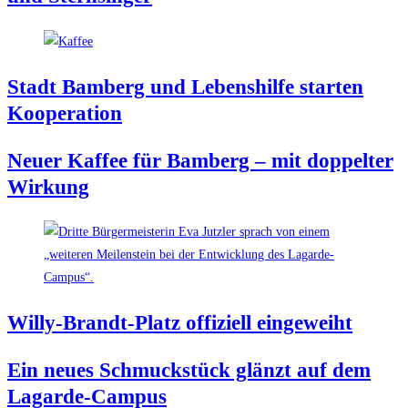
Stadt Bam­berg und Lebens­hil­fe star­ten
Kooperation
Neu­er Kaf­fee für Bam­berg – mit dop­pel­ter
Wirkung
Wil­ly-Brandt-Platz offi­zi­ell eingeweiht
Ein neu­es Schmuck­stück glänzt auf dem
Lagarde-Campus