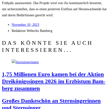
Früh­jahr aus­zu­wei­ten. Das Pro­jekt wird von iSo kon­ti­nu­ier­lich bewer­tet,
um sicher­zu­stel­len, dass es einen posi­ti­ven Ein­fluss auf Her­an­wach­sen­de hat
und deren Bedürf­nis­sen gerecht wird.
Novem­ber 10, 2023
Redak­ti­on
Web­echo Bamberg
DAS KÖNNTE SIE AUCH
INTERESSIEREN...
1,75 Mil­lio­nen Euro kamen bei der Akti­on
Drei­kö­nigs­sin­gen 2026 im Erz­bis­tum Bam­
berg zusammen
Gro­ßes Dan­ke­schön an Stern­sin­ge­rin­nen
und Sternsinger