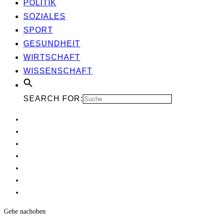
POLI­TIK
SOZIA­LES
SPORT
GESUND­HEIT
WIRT­SCHAFT
WIS­SEN­SCHAFT
SEARCH FOR:
Gehe nach
oben