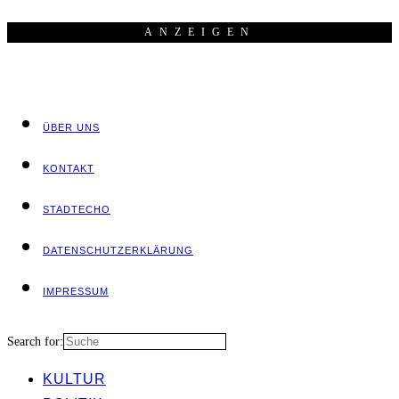
ANZEI­GEN
ÜBER UNS
KON­TAKT
STADT­ECHO
DATEN­SCHUTZ­ER­KLÄ­RUNG
IMPRES­SUM
Search for:
KUL­TUR