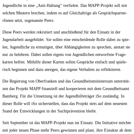
Jugend­li­che in eine „Anti-Hal­tung“ ver­fie­len. Das MAPP-Pro­jekt soll mit
sol­chen Mus­tern bre­chen, indem es auf Gleich­alt­ri­ge als Gesprächs­part­ne­
rIn­nen setzt, soge­nann­te Peers.
Die­se Peers wer­den rekru­tiert und anschlie­ßend für den Ein­satz in der
Jugend­ar­beit aus­ge­bil­det. Sie sol­len eine ent­schei­den­de Rol­le dabei zu spie­
len, Jugend­li­che zu ermu­ti­gen, über Abhän­gig­kei­ten zu spre­chen, anstatt sie
nur zu beleh­ren. Dabei sol­len eigens von Jugend­li­chen ent­wor­fe­ne Fra­ge­
kar­ten hel­fen. Mit­hil­fe die­ser Kar­ten sol­len Gesprä­che ein­fach und spie­le­
risch begin­nen und dazu anre­gen, das eige­ne Ver­hal­ten zu reflektieren.
Die Regie­rung von Ober­fran­ken und das Gesund­heits­mi­nis­te­ri­um unter­stüt­
zen das Pro­jekt MAPP finan­zi­ell und koope­rie­ren mit dem Gesund­heits­amt
Bam­berg. Für die Umset­zung ist der Jugend­hil­fe­trä­ger iSo zustän­dig. In
die­ser Rol­le will iSo sicher­stel­len, dass das Pro­jekt stets auf dem neu­es­ten
Stand der Ent­wick­lun­gen in der Sucht­prä­ven­ti­on bleibt.
Seit Sep­tem­ber ist das MAPP-Pro­jekt nun im Ein­satz. Die Initia­ti­ve möch­te
mit jeder neu­en Pha­se mehr Peers gewin­nen und plant, ihre Ein­sät­ze ab dem