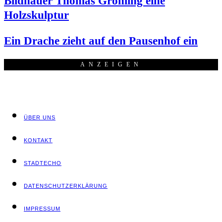
Bild­hau­er Tho­mas Gröh­ling eine
Holzskulptur
Ein Dra­che zieht auf den Pau­sen­hof ein
ANZEI­GEN
ÜBER UNS
KON­TAKT
STADT­ECHO
DATEN­SCHUTZ­ER­KLÄ­RUNG
IMPRES­SUM