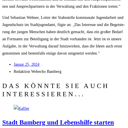
nen und Ansprech­part­nern in der Ver­wal­tung und den Frak­tio­nen treten.“
Und Sebas­ti­an Weh­ner, Lei­ter der Stabs­stel­le kom­mu­na­le Jugend­ar­beit und
Jugend­schutz im Stadt­ju­gend­amt, füg­te an: „Das Inter­es­se und die Begeis­te­
rung der jun­gen Men­schen haben deut­lich gemacht, dass ein gro­ßer Bedarf
an For­ma­ten zur Betei­li­gung in der Stadt vor­han­den ist. Jetzt ist es unse­re
Auf­ga­be, in der Ver­wal­tung dar­auf hin­zu­wir­ken, dass die Ideen auch ernst
genom­men und bes­ten­falls eini­ge davon umge­setzt werden.“
Janu­ar 25, 2024
Redak­ti­on
Web­echo Bamberg
DAS KÖNNTE SIE AUCH
INTERESSIEREN...
Stadt Bam­berg und Lebens­hil­fe star­ten