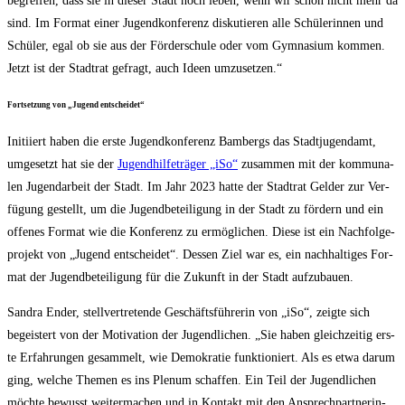
begrei­fen, dass sie in die­ser Stadt noch leben, wenn wir schon nicht mehr da
sind. Im For­mat einer Jugend­kon­fe­renz dis­ku­tie­ren alle Schü­le­rin­nen und
Schü­ler, egal ob sie aus der För­der­schu­le oder vom Gym­na­si­um kom­men.
Jetzt ist der Stadt­rat gefragt, auch Ideen umzusetzen.“
Fort­set­zung von „Jugend entscheidet“
Initi­iert haben die ers­te Jugend­kon­fe­renz Bam­bergs das Stadt­ju­gend­amt,
umge­setzt hat sie der
Jugend­hil­fe­trä­ger „iSo“
zusam­men mit der kom­mu­na­
len Jugend­ar­beit der Stadt. Im Jahr 2023 hat­te der Stadt­rat Gel­der zur Ver­
fü­gung gestellt, um die Jugend­be­tei­li­gung in der Stadt zu för­dern und ein
offe­nes For­mat wie die Kon­fe­renz zu ermög­li­chen. Die­se ist ein Nach­fol­ge­
pro­jekt von „Jugend ent­schei­det“. Des­sen Ziel war es, ein nach­hal­ti­ges For­
mat der Jugend­be­tei­li­gung für die Zukunft in der Stadt aufzubauen.
San­dra Ender, stell­ver­tre­ten­de Geschäfts­füh­re­rin von „iSo“, zeig­te sich
begeis­tert von der Moti­va­ti­on der Jugend­li­chen. „Sie haben gleich­zei­tig ers­
te Erfah­run­gen gesam­melt, wie Demo­kra­tie funk­tio­niert. Als es etwa dar­um
ging, wel­che The­men es ins Ple­num schaf­fen. Ein Teil der Jugend­li­chen
möch­te bewusst wei­ter­ma­chen und in Kon­takt mit den Ansprech­part­ne­rin­