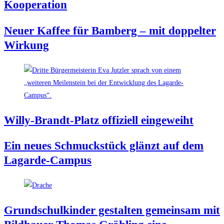
Kooperation
Neu­er Kaf­fee für Bam­berg – mit dop­pel­ter
Wirkung
Wil­ly-Brandt-Platz offi­zi­ell eingeweiht
Ein neu­es Schmuck­stück glänzt auf dem
Lagarde-Campus
Grund­schul­kin­der gestal­ten gemein­sam mit