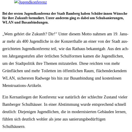
Bei der ers­ten Jugend­kon­fe­renz der Stadt Bam­berg haben Schüler:innen Wün­sche
für ihre Zukunft for­mu­liert. Unter ande­rem ging es dabei um Schul­sa­nie­run­gen,
WLAN und Busanbindungen.
„Wem gehört die Zukunft? Dir!“ Unter die­sem Mot­to nah­men am 19. Janu­
ar mehr als 400 Jugend­li­che in der Kon­zert­hal­le an einer von der Stadt aus­
ge­rich­te­ten Jugend­kon­fe­renz teil, wie das Rat­haus bekannt­gab. Aus den ach­
ten Jahr­gangs­stu­fen aller ört­li­chen Schul­for­men kamen die Jugend­li­chen,
um der Stadt­po­li­tik ihre The­men mit­zu­tei­len. Die­se reich­ten von mehr
Grün­flä­chen und mehr Toi­let­ten im öffent­li­chen Raum, flä­chen­de­cken­dem
WLAN, siche­re­ren Rad­we­ge bis hin zur Bus­an­bin­dung und kos­ten­lo­sen
Menstruations-Artikeln.
Ein Kern­an­lie­gen der Kon­fe­renz war natür­lich der schlech­te Zustand vie­ler
Bam­ber­ger Schul­häu­ser. In einer Abstim­mung wur­de ent­spre­chend schnell
deut­lich: Die­je­ni­gen Jugend­li­chen, die in moder­ni­sier­ten Gebäu­den ler­nen,
füh­len sich deut­lich woh­ler als jene aus sanie­rungs­be­dürf­ti­gen
Schulhäusern.