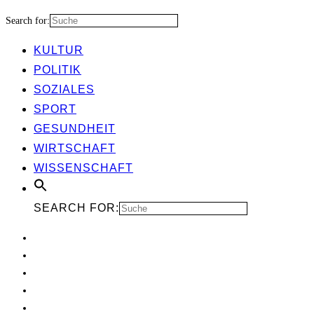
Search for:
KUL­TUR
POLI­TIK
SOZIA­LES
SPORT
GESUND­HEIT
WIRT­SCHAFT
WIS­SEN­SCHAFT
SEARCH FOR: