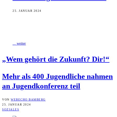
25. JANUAR 2024
Bei der ersten Jugendkonferenz der Stadt Bamberg haben
Schüler:innen Wünsche für ihre Zukunft formuliert. Unter anderem
ging es dabei um Schulsanierungen, WLAN
... weiter
„Wem gehört die Zukunft? Dir!“
Mehr als 400 Jugend­li­che nah­men
an Jugend­kon­fe­renz teil
VON
WEBECHO BAMBERG
25. JANUAR 2024
SOZIALES