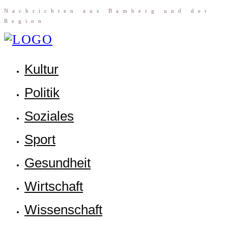
Nach­rich­ten aus Bam­berg und der
Region
Kul­tur
Poli­tik
Sozia­les
Sport
Gesund­heit
Wirt­schaft
Wis­sen­schaft