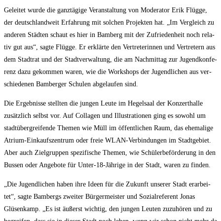
Gelei­tet wur­de die ganz­tä­gi­ge Ver­an­stal­tung von Mode­ra­tor Erik Flüg­ge,
der deutsch­land­weit Erfah­rung mit sol­chen Pro­jek­ten hat. „Im Ver­gleich zu
ande­ren Städ­ten schaut es hier in Bam­berg mit der Zufrie­den­heit noch rela­
tiv gut aus“, sag­te Flüg­ge. Er erklär­te den Ver­tre­te­rin­nen und Ver­tre­tern aus
dem Stadt­rat und der Stadt­ver­wal­tung, die am Nach­mit­tag zur Jugend­kon­fe­
renz dazu gekom­men waren, wie die Work­shops der Jugend­li­chen aus ver­
schie­de­nen Bam­ber­ger Schu­len abge­lau­fen sind.
Die Ergeb­nis­se stell­ten die jun­gen Leu­te im Hegel­saal der Kon­zert­hal­le
zusätz­lich selbst vor. Auf Col­la­gen und Illus­tra­tio­nen ging es sowohl um
stadt­über­grei­fen­de The­men wie Müll im öffent­li­chen Raum, das ehe­ma­li­ge
Atri­um-Ein­kaufs­zen­trum oder freie WLAN-Ver­bin­dun­gen im Stadt­ge­biet.
Aber auch Ziel­grup­pen spe­zi­fi­sche The­men, wie Schü­ler­be­för­de­rung in den
Bus­sen oder Ange­bo­te für Unter-18-Jäh­ri­ge in der Stadt, waren zu finden.
„Die Jugend­li­chen haben ihre Ideen für die Zukunft unse­rer Stadt erar­bei­
tet“, sag­te Bam­bergs zwei­ter Bür­ger­meis­ter und Sozi­al­re­fe­rent Jonas
Glüsen­kamp. „Es ist äußerst wich­tig, den jun­gen Leu­ten zuzu­hö­ren und zu