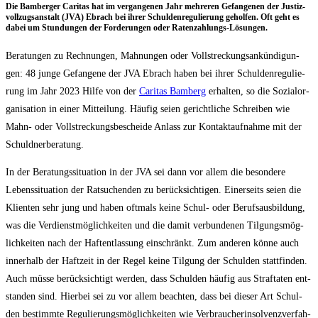
Die Bam­ber­ger Cari­tas hat im ver­gan­ge­nen Jahr meh­re­ren Gefan­ge­nen der Jus­tiz­
voll­zugs­an­stalt (JVA) Ebrach bei ihrer Schul­den­re­gu­lie­rung gehol­fen. Oft geht es
dabei um Stun­dun­gen der For­de­run­gen oder Ratenzahlungs-Lösungen.
Bera­tun­gen zu Rech­nun­gen, Mah­nun­gen oder Voll­stre­ckungs­an­kün­di­gun­
gen: 48 jun­ge Gefan­ge­ne der JVA Ebrach haben bei ihrer Schul­den­re­gu­lie­
rung im Jahr 2023 Hil­fe von der
Cari­tas Bam­berg
erhal­ten, so die Sozi­al­or­
ga­ni­sa­ti­on in einer Mit­tei­lung. Häu­fig sei­en gericht­li­che Schrei­ben wie
Mahn- oder Voll­stre­ckungs­be­schei­de Anlass zur Kon­takt­auf­nah­me mit der
Schuldnerberatung.
In der Bera­tungs­si­tua­ti­on in der JVA sei dann vor allem die beson­de­re
Lebens­si­tua­ti­on der Rat­su­chen­den zu berück­sich­ti­gen. Einer­seits sei­en die
Kli­en­ten sehr jung und haben oft­mals kei­ne Schul- oder Berufs­aus­bil­dung,
was die Ver­dienst­mög­lich­kei­ten und die damit ver­bun­de­nen Til­gungs­mög­
lich­kei­ten nach der Haft­ent­las­sung ein­schränkt. Zum ande­ren kön­ne auch
inner­halb der Haft­zeit in der Regel kei­ne Til­gung der Schul­den statt­fin­den.
Auch müs­se berück­sich­tigt wer­den, dass Schul­den häu­fig aus Straf­ta­ten ent­
stan­den sind. Hier­bei sei zu vor allem beach­ten, dass bei die­ser Art Schul­
den bestimm­te Regu­lie­rungs­mög­lich­kei­ten wie Ver­brau­cher­insol­venz­ver­fah­