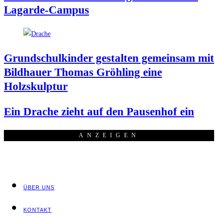
Lagarde-Campus
Grund­schul­kin­der gestal­ten gemein­sam mit
Bild­hau­er Tho­mas Gröh­ling eine
Holzskulptur
Ein Dra­che zieht auf den Pau­sen­hof ein
ANZEI­GEN
ÜBER UNS
KON­TAKT