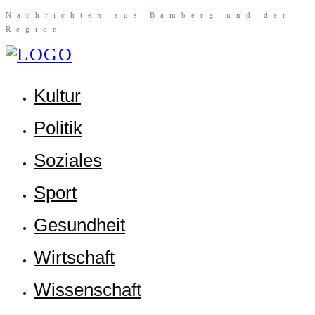
Nach­rich­ten aus Bam­berg und der
Region
Kul­tur
Poli­tik
Sozia­les
Sport
Gesund­heit
Wirt­schaft
Wis­sen­schaft