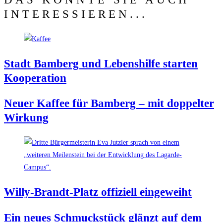
INTERESSIEREN...
Stadt Bam­berg und Lebens­hil­fe star­ten
Kooperation
Neu­er Kaf­fee für Bam­berg – mit dop­pel­ter
Wirkung
Wil­ly-Brandt-Platz offi­zi­ell eingeweiht
Ein neu­es Schmuck­stück glänzt auf dem