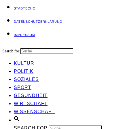
STADT­ECHO
DATEN­SCHUTZ­ER­KLÄ­RUNG
IMPRES­SUM
Search for:
KUL­TUR
POLI­TIK
SOZIA­LES
SPORT
GESUND­HEIT
WIRT­SCHAFT
WIS­SEN­SCHAFT
SEARCH FOR: