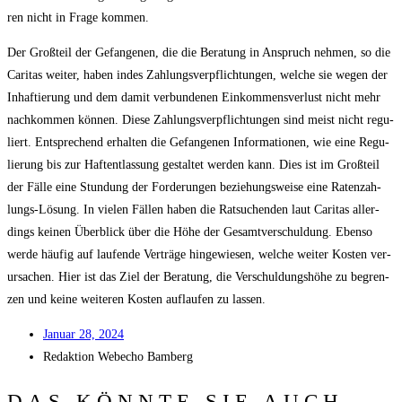
ren nicht in Fra­ge kommen.
Der Groß­teil der Gefan­ge­nen, die die Bera­tung in Anspruch neh­men, so die
Cari­tas wei­ter, haben indes Zah­lungs­ver­pflich­tun­gen, wel­che sie wegen der
Inhaf­tie­rung und dem damit ver­bun­de­nen Ein­kom­mens­ver­lust nicht mehr
nach­kom­men kön­nen. Die­se Zah­lungs­ver­pflich­tun­gen sind meist nicht regu­
liert. Ent­spre­chend erhal­ten die Gefan­ge­nen Infor­ma­tio­nen, wie eine Regu­
lie­rung bis zur Haft­ent­las­sung gestal­tet wer­den kann. Dies ist im Groß­teil
der Fäl­le eine Stun­dung der For­de­run­gen bezie­hungs­wei­se eine Raten­zah­
lungs-Lösung. In vie­len Fäl­len haben die Rat­su­chen­den laut Cari­tas aller­
dings kei­nen Über­blick über die Höhe der Gesamt­ver­schul­dung. Eben­so
wer­de häu­fig auf lau­fen­de Ver­trä­ge hin­ge­wie­sen, wel­che wei­ter Kos­ten ver­
ur­sa­chen. Hier ist das Ziel der Bera­tung, die Ver­schul­dungs­hö­he zu begren­
zen und kei­ne wei­te­ren Kos­ten auf­lau­fen zu lassen.
Janu­ar 28, 2024
Redak­ti­on
Web­echo Bamberg
DAS KÖNNTE SIE AUCH