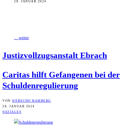
28. JANUAR 2024
Die Bamberger Caritas hat im vergangenen Jahr mehreren
Gefangenen der Justizvollzugsanstalt (JVA) Ebrach bei ihrer
Schuldenregulierung geholfen. Oft geht es dabei um
... weiter
Jus­tiz­voll­zugs­an­stalt Ebrach
Cari­tas hilft Gefan­ge­nen bei der
Schuldenregulierung
VON
WEBECHO BAMBERG
28. JANUAR 2024
SOZIALES