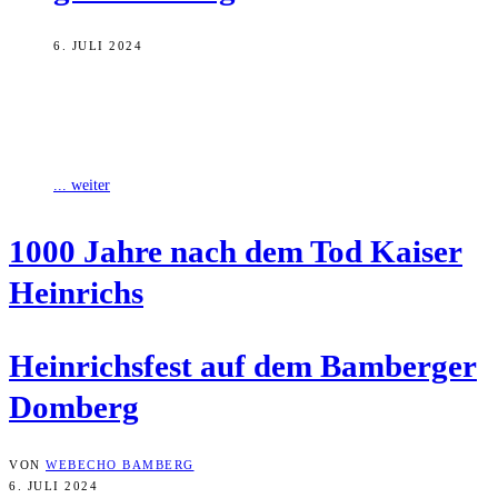
6. JULI 2024
1000 Jahre nach dem Tod des Bistumspatrons Kaiser Heinrich begeht
das Erzbistum Bamberg erneut das Heinrichsfest. Am zweiten Juli-
Wochenende stehen rund um
... weiter
1000 Jah­re nach dem Tod Kai­ser
Heinrichs
Hein­richs­fest auf dem Bam­ber­ger
Domberg
VON
WEBECHO BAMBERG
6. JULI 2024