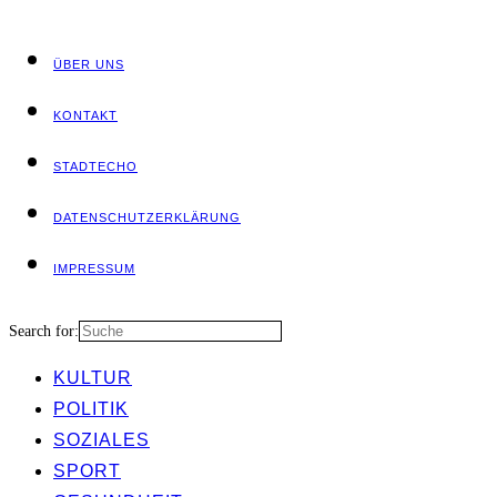
ÜBER UNS
KON­TAKT
STADT­ECHO
DATEN­SCHUTZ­ER­KLÄ­RUNG
IMPRES­SUM
Search for:
KUL­TUR
POLI­TIK
SOZIA­LES
SPORT