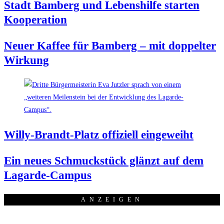
Stadt Bam­berg und Lebens­hil­fe star­ten
Kooperation
Neu­er Kaf­fee für Bam­berg – mit dop­pel­ter
Wirkung
Wil­ly-Brandt-Platz offi­zi­ell eingeweiht
Ein neu­es Schmuck­stück glänzt auf dem
Lagarde-Campus
ANZEI­GEN