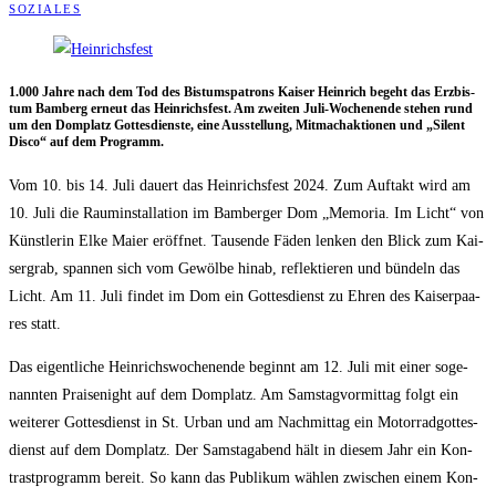
SOZIALES
1.000 Jah­re nach dem Tod des Bis­tums­pa­trons Kai­ser Hein­rich begeht das Erz­bis­
tum Bam­berg erneut das Hein­richs­fest. Am zwei­ten Juli-Wochen­en­de ste­hen rund
um den Dom­platz Got­tes­diens­te, eine Aus­stel­lung, Mit­mach­ak­tio­nen und „Silent
Dis­co“ auf dem Programm.
Vom 10. bis 14. Juli dau­ert das Hein­richs­fest 2024. Zum Auf­takt wird am
10. Juli die Raum­in­stal­la­ti­on im Bam­ber­ger Dom „Memo­ria. Im Licht“ von
Künst­le­rin Elke Mai­er eröff­net. Tau­sen­de Fäden len­ken den Blick zum Kai­
ser­grab, span­nen sich vom Gewöl­be hin­ab, reflek­tie­ren und bün­deln das
Licht. Am 11. Juli fin­det im Dom ein Got­tes­dienst zu Ehren des Kai­ser­paa­
res statt.
Das eigent­li­che Hein­richs­wo­chen­en­de beginnt am 12. Juli mit einer soge­
nann­ten Prai­se­night auf dem Dom­platz. Am Sams­tag­vor­mit­tag folgt ein
wei­te­rer Got­tes­dienst in St. Urban und am Nach­mit­tag ein Motor­rad­got­tes­
dienst auf dem Dom­platz. Der Sams­tag­abend hält in die­sem Jahr ein Kon­
trast­pro­gramm bereit. So kann das Publi­kum wäh­len zwi­schen einem Kon­