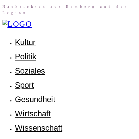
Nach­rich­ten aus Bam­berg und der
Region
Kul­tur
Poli­tik
Sozia­les
Sport
Gesund­heit
Wirt­schaft
Wis­sen­schaft