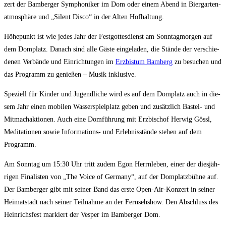
zert der Bam­ber­ger Sym­pho­ni­ker im Dom oder einem Abend in Bier­gar­ten­
at­mo­sphä­re und „Silent Dis­co“ in der Alten Hofhaltung.
Höhe­punkt ist wie jedes Jahr der Fest­got­tes­dienst am Sonn­tag­mor­gen auf
dem Dom­platz. Danach sind alle Gäs­te ein­ge­la­den, die Stän­de der ver­schie­
de­nen Ver­bän­de und Ein­rich­tun­gen im
Erz­bis­tum Bam­berg
zu besu­chen und
das Pro­gramm zu genie­ßen – Musik inklusive.
Spe­zi­ell für Kin­der und Jugend­li­che wird es auf dem Dom­platz auch in die­
sem Jahr einen mobi­len Was­ser­spiel­platz geben und zusätz­lich Bas­tel- und
Mit­mach­ak­tio­nen. Auch eine Dom­füh­rung mit Erz­bi­schof Her­wig Gössl,
Medi­ta­tio­nen sowie Infor­ma­ti­ons- und Erleb­nis­stän­de ste­hen auf dem
Programm.
Am Sonn­tag um 15:30 Uhr tritt zudem Egon Herrn­le­ben, einer der dies­jäh­
ri­gen Fina­lis­ten von „The Voice of Ger­ma­ny“, auf der Dom­platz­büh­ne auf.
Der Bam­ber­ger gibt mit sei­ner Band das ers­te Open-Air-Kon­zert in sei­ner
Hei­mat­stadt nach sei­ner Teil­nah­me an der Fern­seh­show. Den Abschluss des
Hein­richs­fest mar­kiert der Ves­per im Bam­ber­ger Dom.