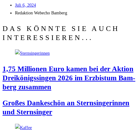
Juli 6, 2024
Redak­ti­on
Web­echo Bamberg
DAS KÖNNTE SIE AUCH
INTERESSIEREN...
1,75 Mil­lio­nen Euro kamen bei der Akti­on
Drei­kö­nigs­sin­gen 2026 im Erz­bis­tum Bam­
berg zusammen
Gro­ßes Dan­ke­schön an Stern­sin­ge­rin­nen
und Sternsinger