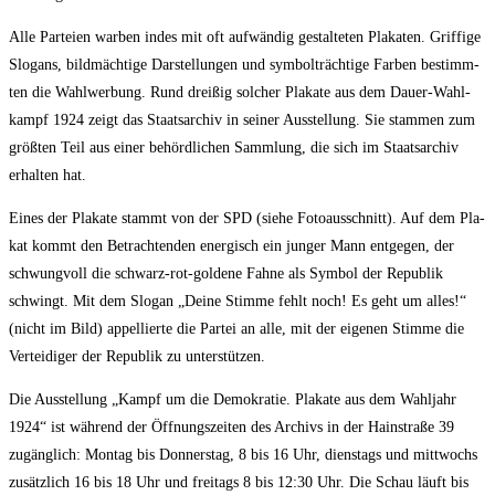
Alle Par­tei­en war­ben indes mit oft auf­wän­dig gestal­te­ten Pla­ka­ten. Grif­fi­ge
Slo­gans, bild­mäch­ti­ge Dar­stel­lun­gen und sym­bol­träch­ti­ge Far­ben bestimm­
ten die Wahl­wer­bung. Rund drei­ßig sol­cher Pla­ka­te aus dem Dau­er-Wahl­
kampf 1924 zeigt das Staats­ar­chiv in sei­ner Aus­stel­lung. Sie stam­men zum
größ­ten Teil aus einer behörd­li­chen Samm­lung, die sich im Staats­ar­chiv
erhal­ten hat.
Eines der Pla­ka­te stammt von der SPD (sie­he Foto­aus­schnitt). Auf dem Pla­
kat kommt den Betrach­ten­den ener­gisch ein jun­ger Mann ent­ge­gen, der
schwung­voll die schwarz-rot-gol­de­ne Fah­ne als Sym­bol der Repu­blik
schwingt. Mit dem Slo­gan „Dei­ne Stim­me fehlt noch! Es geht um alles!“
(nicht im Bild) appel­lier­te die Par­tei an alle, mit der eige­nen Stim­me die
Ver­tei­di­ger der Repu­blik zu unterstützen.
Die Aus­stel­lung „Kampf um die Demo­kra­tie. Pla­ka­te aus dem Wahl­jahr
1924“ ist wäh­rend der Öff­nungs­zei­ten des Archivs in der Hain­stra­ße 39
zugäng­lich: Mon­tag bis Don­ners­tag, 8 bis 16 Uhr, diens­tags und mitt­wochs
zusätz­lich 16 bis 18 Uhr und frei­tags 8 bis 12:30 Uhr. Die Schau läuft bis