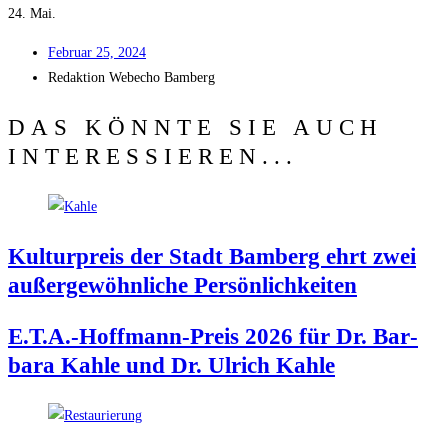
24. Mai.
Febru­ar 25, 2024
Redak­ti­on
Web­echo Bamberg
DAS KÖNNTE SIE AUCH
INTERESSIEREN...
Kul­tur­preis der Stadt Bam­berg ehrt zwei
außer­ge­wöhn­li­che Persönlichkeiten
E.T.A.-Hoffmann-Preis 2026 für Dr. Bar­
ba­ra Kah­le und Dr. Ulrich Kahle