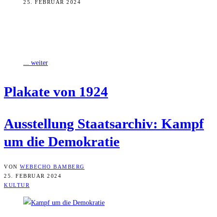
25. FEBRUAR 2024
Das Staatsarchiv Bamberg eröffnet am 4. März die Ausstellung
„Kampf um die Demokratie. Plakate aus dem Wahljahr 1924“. Sie
zeigt, wie vor
... weiter
Pla­ka­te von 1924
Aus­stel­lung Staats­ar­chiv: Kampf
um die Demokratie
VON
WEBECHO BAMBERG
25. FEBRUAR 2024
KULTUR