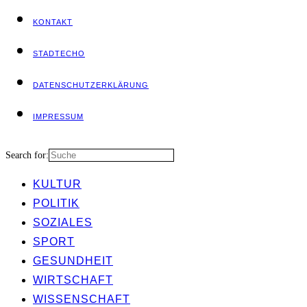
KON­TAKT
STADT­ECHO
DATEN­SCHUTZ­ER­KLÄ­RUNG
IMPRES­SUM
Search for:
KUL­TUR
POLI­TIK
SOZIA­LES
SPORT
GESUND­HEIT
WIRT­SCHAFT
WIS­SEN­SCHAFT