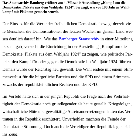
Das Staats­ar­chiv Bam­berg eröff­net am 4. März die Aus­stel­lung „Kampf um die
Demo­kra­tie. Pla­ka­te aus dem Wahl­jahr 1924“. Sie zeigt, wie vor 100 Jah­ren Wahl­
kampf mit Pla­ka­ten gemacht wurde.
Der Ein­satz für die Wer­te der frei­heit­li­chen Demo­kra­tie bewegt der­zeit vie­
le Men­schen, die Demons­tra­tio­nen der letz­ten Wochen im gan­zen Land wei­
sen deut­lich dar­auf hin. Wie das
Bam­ber­ger Staats­ar­chiv
in einer Mit­tei­lung
bekannt­gab, ver­sucht die Ein­rich­tung in der Aus­stel­lung „Kampf um die
Demo­kra­tie. Pla­ka­te aus dem Wahl­jahr 1924“ zu zei­gen, wie poli­ti­sche Par­
tei­en den Kampf für oder gegen die Demo­kra­tie im Wahl­jahr 1924 führ­ten.
Damals wur­de der Reichs­tag neu gewählt. Die Wahl ende­te mit einem Stim­
men­ver­lust für die bür­ger­li­che Par­tei­en und die SPD und einem Stim­men­
zu­wachs der repu­blik­feind­li­chen Rech­ten und der KPD.
Im Vor­feld hat­te sich in der jun­gen Repu­blik die Fra­ge nach der Wehr­haf­
tig­keit der Demo­kra­tie noch grund­le­gen­der als heu­te gestellt. Kriegs­fol­gen,
wirt­schaft­li­che Nöte und gewalt­tä­ti­ge Aus­ein­an­der­set­zun­gen hat­ten das Ver­
trau­en in die Repu­blik erschüt­tert. Unver­hoh­len mach­ten die Fein­de der
Demo­kra­tie Stim­mung. Doch auch die Ver­tei­di­ger der Repu­blik leg­ten sich
ins Zeug.