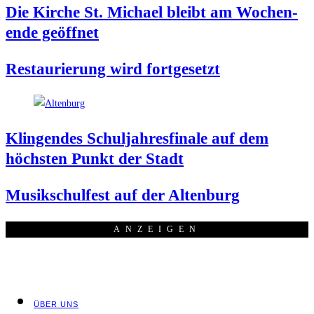
Die Kir­che St. Micha­el bleibt am Wochen­
en­de geöffnet
Restau­rie­rung wird fortgesetzt
Klin­gen­des Schul­jah­res­fi­na­le auf dem
höchs­ten Punkt der Stadt
Musik­schul­fest auf der Altenburg
ANZEI­GEN
ÜBER UNS