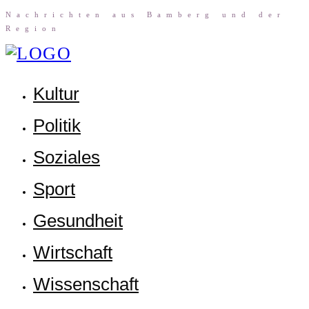
Nach­rich­ten aus Bam­berg und der
Region
Kul­tur
Poli­tik
Sozia­les
Sport
Gesund­heit
Wirt­schaft
Wis­sen­schaft