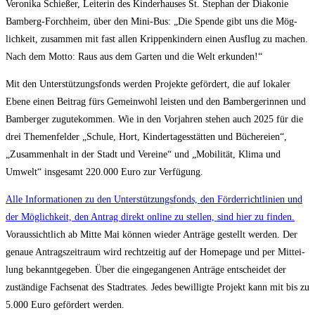
Vero­ni­ka Schie­ßer, Lei­te­rin des Kin­der­hau­ses St. Ste­phan der Dia­ko­nie
Bam­berg-Forch­heim, über den Mini-Bus: „Die Spen­de gibt uns die Mög­
lich­keit, zusam­men mit fast allen Krip­pen­kin­dern einen Aus­flug zu machen.
Nach dem Mot­to: Raus aus dem Gar­ten und die Welt erkunden!“
Mit den Unter­stüt­zungs­fonds wer­den Pro­jek­te geför­dert, die auf loka­ler
Ebe­ne einen Bei­trag fürs Gemein­wohl leis­ten und den Bam­ber­ge­rin­nen und
Bam­ber­ger zugu­te­kom­men. Wie in den Vor­jah­ren ste­hen auch 2025 für die
drei The­men­fel­der „Schu­le, Hort, Kin­der­ta­ges­stät­ten und Büche­rei­en“,
„Zusam­men­halt in der Stadt und Ver­ei­ne“ und „Mobi­li­tät, Kli­ma und
Umwelt“ ins­ge­samt 220.000 Euro zur Verfügung.
Alle Infor­ma­tio­nen zu den Unter­stüt­zungs­fonds, den För­der­richt­li­ni­en und
der Mög­lich­keit, den Antrag direkt online zu stel­len, sind hier zu fin­den.
Vor­aus­sicht­lich ab Mit­te Mai kön­nen wie­der Anträ­ge gestellt wer­den. Der
genaue Antrags­zeit­raum wird recht­zei­tig auf der Home­page und per Mit­tei­
lung bekannt­ge­ge­ben. Über die ein­ge­gan­ge­nen Anträ­ge ent­schei­det der
zustän­di­ge Fach­se­nat des Stadt­ra­tes. Jedes bewil­lig­te Pro­jekt kann mit bis zu
5.000 Euro geför­dert werden.