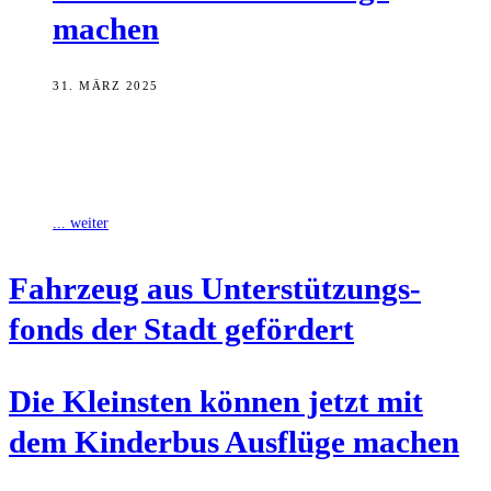
machen
31. MÄRZ 2025
Pünktlich zum Frühlingsbeginn hat das Kinderhaus St. Stephan in
der Herzog-Max-Straße einen Kinderbus mit E-Motor anschaffen
können, finanziert aus den Unterstützungsfonds der
... weiter
Fahr­zeug aus Unter­stüt­zungs­
fonds der Stadt gefördert
Die Kleins­ten kön­nen jetzt mit
dem Kin­der­bus Aus­flü­ge machen