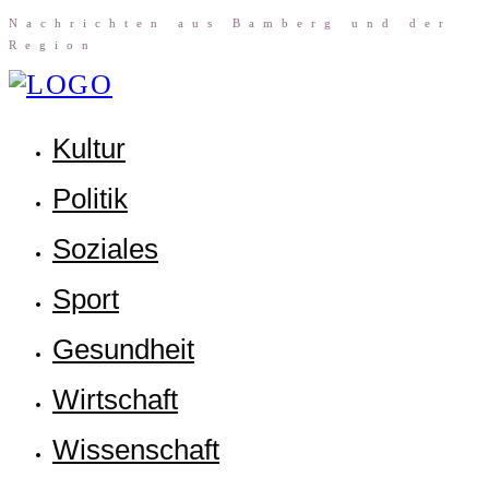
Nach­rich­ten aus Bam­berg und der
Region
Kul­tur
Poli­tik
Sozia­les
Sport
Gesund­heit
Wirt­schaft
Wis­sen­schaft