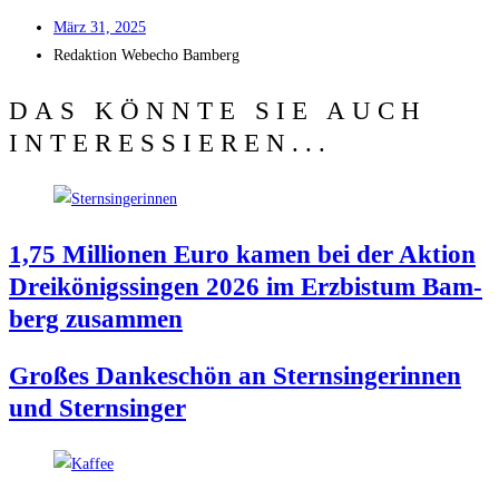
März 31, 2025
Redak­ti­on
Web­echo Bamberg
DAS KÖNNTE SIE AUCH
INTERESSIEREN...
1,75 Mil­lio­nen Euro kamen bei der Akti­on
Drei­kö­nigs­sin­gen 2026 im Erz­bis­tum Bam­
berg zusammen
Gro­ßes Dan­ke­schön an Stern­sin­ge­rin­nen
und Sternsinger