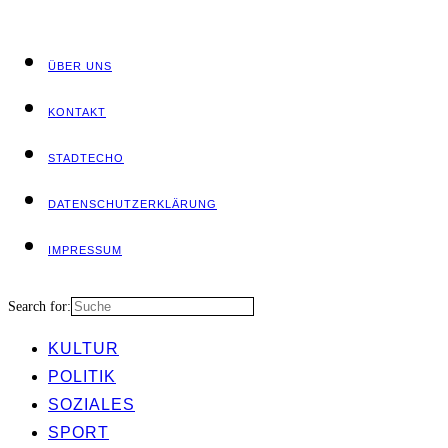
ÜBER UNS
KON­TAKT
STADT­ECHO
DATEN­SCHUTZ­ER­KLÄ­RUNG
IMPRES­SUM
Search for:
KUL­TUR
POLI­TIK
SOZIA­LES
SPORT