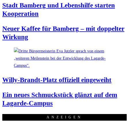
Stadt Bam­berg und Lebens­hil­fe star­ten
Kooperation
Neu­er Kaf­fee für Bam­berg – mit dop­pel­ter
Wirkung
Wil­ly-Brandt-Platz offi­zi­ell eingeweiht
Ein neu­es Schmuck­stück glänzt auf dem
Lagarde-Campus
ANZEI­GEN