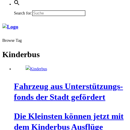
Search for:
Browse Tag
Kinderbus
Fahr­zeug aus Unter­stüt­zungs­
fonds der Stadt gefördert
Die Kleins­ten kön­nen jetzt mit
dem Kin­der­bus Aus­flü­ge