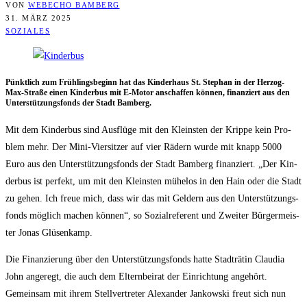
VON
WEBECHO BAMBERG
31. MÄRZ 2025
SOZIALES
Pünkt­lich zum Früh­lings­be­ginn hat das Kin­der­haus St. Ste­phan in der Her­zog-
Max-Stra­ße einen Kin­der­bus mit E‑Motor anschaf­fen kön­nen, finan­ziert aus den
Unter­stüt­zungs­fonds der Stadt Bamberg.
Mit dem Kin­der­bus sind Aus­flü­ge mit den Kleins­ten der Krip­pe kein Pro­
blem mehr. Der Mini-Vier­sit­zer auf vier Rädern wur­de mit knapp 5000
Euro aus den Unter­stüt­zungs­fonds der Stadt Bam­berg finan­ziert. „Der Kin­
der­bus ist per­fekt, um mit den Kleins­ten mühe­los in den Hain oder die Stadt
zu gehen. Ich freue mich, dass wir das mit Gel­dern aus den Unter­stüt­zungs­
fonds mög­lich machen kön­nen“, so Sozi­al­re­fe­rent und Zwei­ter Bür­ger­meis­
ter Jonas Glüsenkamp.
Die Finan­zie­rung über den Unter­stüt­zungs­fonds hat­te Stadt­rä­tin Clau­dia
John ange­regt, die auch dem Eltern­bei­rat der Ein­rich­tung ange­hört.
Gemein­sam mit ihrem Stell­ver­tre­ter Alex­an­der Jan­kow­ski freut sich nun