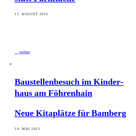
11. AUGUST 2021
Vor rund 20 Bürgerinnen und Bürgern informierten Bürgermeister
Jonas Glüsenkamp, Baureferent Thomas Beese, Veit Bergmann,
Geschäftsführer der Stadtbau, und Daniela Reinfelder vom
... weiter
Bau­stel­len­be­such im Kin­der­
haus am Föhrenhain
Neue Kita­plät­ze für Bamberg
14. MAI 2021