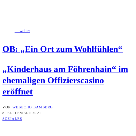
Ab dem 1. September können im ehemaligen Offizierskasino am
Föhrenhain 36 Krippen- und 50 Kindergartenkinder toben, spielen
und die Natur genießen. Jonas
... weiter
OB: „Ein Ort zum Wohlfühlen“
„Kin­der­haus am Föh­ren­hain“ im
ehe­ma­li­gen Offi­ziers­ca­si­no
eröffnet
VON
WEBECHO BAMBERG
8. SEPTEMBER 2021
SOZIALES