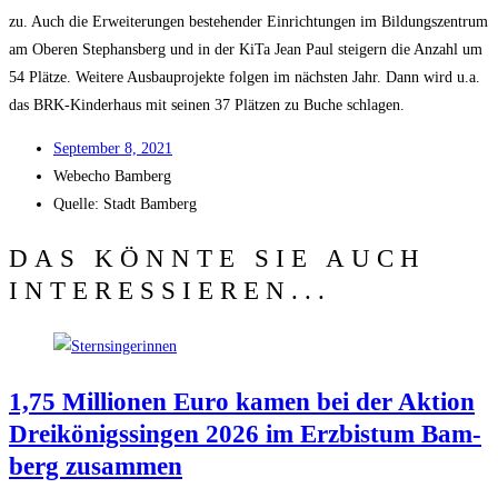
zu. Auch die Erwei­te­run­gen bestehen­der Ein­rich­tun­gen im Bil­dungs­zen­trum
am Obe­ren Ste­phans­berg und in der KiTa Jean Paul stei­gern die Anzahl um
54 Plät­ze. Wei­te­re Aus­bau­pro­jek­te fol­gen im nächs­ten Jahr. Dann wird u.a.
das BRK-Kin­der­haus mit sei­nen 37 Plät­zen zu Buche schlagen.
Sep­tem­ber 8, 2021
Web­echo Bamberg
Quel­le: Stadt Bamberg
DAS KÖNNTE SIE AUCH
INTERESSIEREN...
1,75 Mil­lio­nen Euro kamen bei der Akti­on
Drei­kö­nigs­sin­gen 2026 im Erz­bis­tum Bam­
berg zusammen