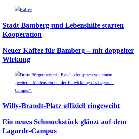
Stadt Bam­berg und Lebens­hil­fe star­ten
Kooperation
Neu­er Kaf­fee für Bam­berg – mit dop­pel­ter
Wirkung
Wil­ly-Brandt-Platz offi­zi­ell eingeweiht
Ein neu­es Schmuck­stück glänzt auf dem
Lagarde-Campus