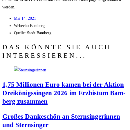
werden.
Mai 14, 2021
Web­echo Bamberg
Quel­le: Stadt Bamberg
DAS KÖNNTE SIE AUCH
INTERESSIEREN...
1,75 Mil­lio­nen Euro kamen bei der Akti­on
Drei­kö­nigs­sin­gen 2026 im Erz­bis­tum Bam­
berg zusammen
Gro­ßes Dan­ke­schön an Stern­sin­ge­rin­nen
und Sternsinger