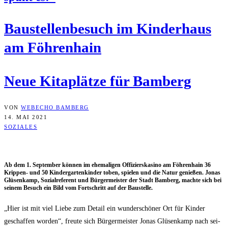
Bau­stel­len­be­such im Kin­der­haus
am Föhrenhain
Neue Kita­plät­ze für Bamberg
VON
WEBECHO BAMBERG
14. MAI 2021
SOZIALES
Ab dem 1. Sep­tem­ber kön­nen im ehe­ma­li­gen Offi­ziers­ka­si­no am Föh­ren­hain 36
Krip­pen- und 50 Kin­der­gar­ten­kin­der toben, spie­len und die Natur genie­ßen. Jonas
Glüsen­kamp, Sozi­al­re­fe­rent und Bür­ger­meis­ter der Stadt Bam­berg, mach­te sich bei
sei­nem Besuch ein Bild vom Fort­schritt auf der Baustelle.
„Hier ist mit viel Lie­be zum Detail ein wun­der­schö­ner Ort für Kin­der
geschaf­fen wor­den“, freu­te sich Bür­ger­meis­ter Jonas Glüsen­kamp nach sei­