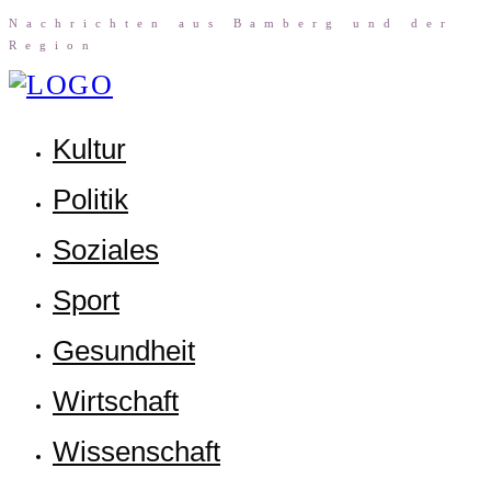
Nach­rich­ten aus Bam­berg und der
Region
Kul­tur
Poli­tik
Sozia­les
Sport
Gesund­heit
Wirt­schaft
Wis­sen­schaft