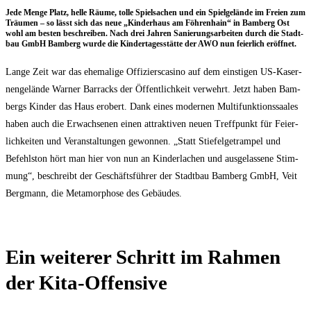
Jede Men­ge Platz, hel­le Räu­me, tol­le Spiel­sa­chen und ein Spiel­ge­län­de im Frei­en zum
Träu­men – so lässt sich das neue „Kin­der­haus am Föh­ren­hain“ in Bam­berg Ost
wohl am bes­ten beschrei­ben. Nach drei Jah­ren Sanie­rungs­ar­bei­ten durch die Stadt­
bau GmbH Bam­berg wur­de die Kin­der­ta­ges­stät­te der AWO nun fei­er­lich eröffnet.
Lan­ge Zeit war das ehe­ma­li­ge Offi­ziers­ca­si­no auf dem eins­ti­gen US-Kaser­
nen­ge­län­de War­ner Bar­racks der Öffent­lich­keit ver­wehrt. Jetzt haben Bam­
bergs Kin­der das Haus erobert. Dank eines moder­nen Mul­ti­funk­ti­ons­saa­les
haben auch die Erwach­se­nen einen attrak­ti­ven neu­en Treff­punkt für Fei­er­
lich­kei­ten und Ver­an­stal­tun­gen gewon­nen. „Statt Stie­fel­ge­tram­pel und
Befehls­ton hört man hier von nun an Kin­der­la­chen und aus­ge­las­se­ne Stim­
mung“, beschreibt der Geschäfts­füh­rer der Stadt­bau Bam­berg GmbH, Veit
Berg­mann, die Meta­mor­pho­se des Gebäudes.
Ein wei­te­rer Schritt im Rah­men
der Kita-Offensive