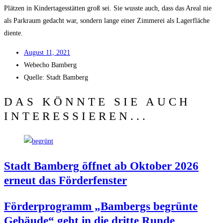
Plät­zen in Kin­der­ta­ges­stät­ten groß sei. Sie wuss­te auch, dass das Are­al nie
als Park­raum gedacht war, son­dern lan­ge einer Zim­me­rei als Lager­flä­che
diente.
August 11, 2021
Web­echo Bamberg
Quel­le: Stadt Bamberg
DAS KÖNNTE SIE AUCH
INTERESSIEREN...
Stadt Bam­berg öff­net ab Okto­ber 2026
erneut das Förderfenster
För­der­pro­gramm „Bam­bergs begrün­te
Gebäu­de“ geht in die drit­te Runde