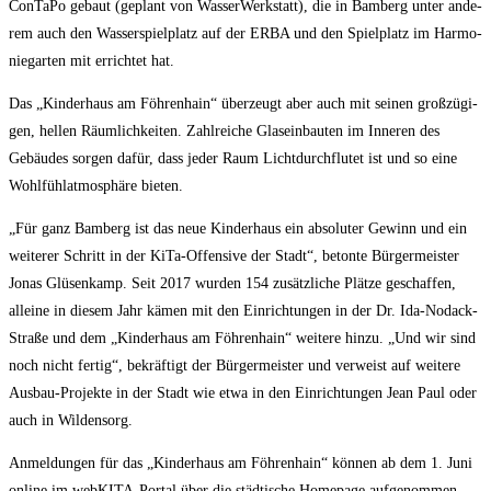
ConTaPo gebaut (geplant von Was­ser­Werk­statt), die in Bam­berg unter ande­
rem auch den Was­ser­spiel­platz auf der ERBA und den Spiel­platz im Har­mo­
nie­gar­ten mit errich­tet hat.
Das „Kin­der­haus am Föh­ren­hain“ über­zeugt aber auch mit sei­nen groß­zü­gi­
gen, hel­len Räum­lich­kei­ten. Zahl­rei­che Glas­ein­bau­ten im Inne­ren des
Gebäu­des sor­gen dafür, dass jeder Raum Licht­durch­flu­tet ist und so eine
Wohl­fühl­at­mo­sphä­re bieten.
„Für ganz Bam­berg ist das neue Kin­der­haus ein abso­lu­ter Gewinn und ein
wei­te­rer Schritt in der KiTa-Offen­si­ve der Stadt“, beton­te Bür­ger­meis­ter
Jonas Glüsen­kamp. Seit 2017 wur­den 154 zusätz­li­che Plät­ze geschaf­fen,
allei­ne in die­sem Jahr kämen mit den Ein­rich­tun­gen in der Dr. Ida-Nodack-
Stra­ße und dem „Kin­der­haus am Föh­ren­hain“ wei­te­re hin­zu. „Und wir sind
noch nicht fer­tig“, bekräf­tigt der Bür­ger­meis­ter und ver­weist auf wei­te­re
Aus­bau-Pro­jek­te in der Stadt wie etwa in den Ein­rich­tun­gen Jean Paul oder
auch in Wildensorg.
Anmel­dun­gen für das „Kin­der­haus am Föh­ren­hain“ kön­nen ab dem 1. Juni
online im web­KI­TA-Por­tal über die städ­ti­sche Home­page auf­ge­nom­men