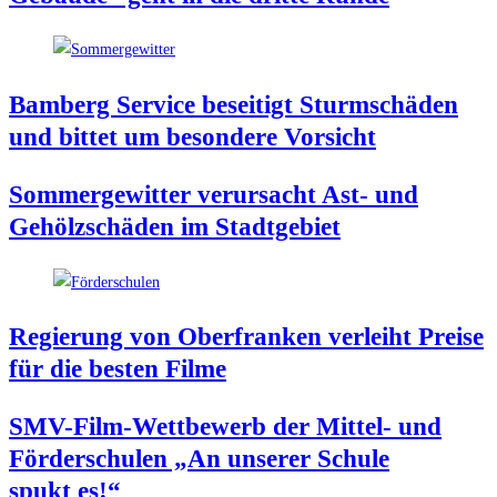
Bam­berg Ser­vice besei­tigt Sturm­schä­den
und bit­tet um beson­de­re Vorsicht
Som­mer­ge­wit­ter ver­ur­sacht Ast- und
Gehölz­schä­den im Stadtgebiet
Regie­rung von Ober­fran­ken ver­leiht Prei­se
für die bes­ten Filme
SMV-Film-Wett­be­werb der Mit­tel- und
För­der­schu­len „An unse­rer Schu­le
spukt es!“