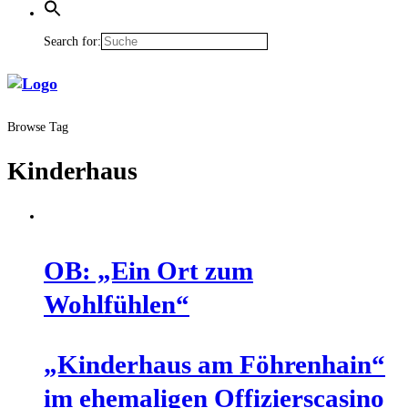
Search for:
Browse Tag
Kinderhaus
OB: „Ein Ort zum
Wohlfühlen“
„Kin­der­haus am Föh­ren­hain“
im ehe­ma­li­gen Offi­ziers­ca­si­no