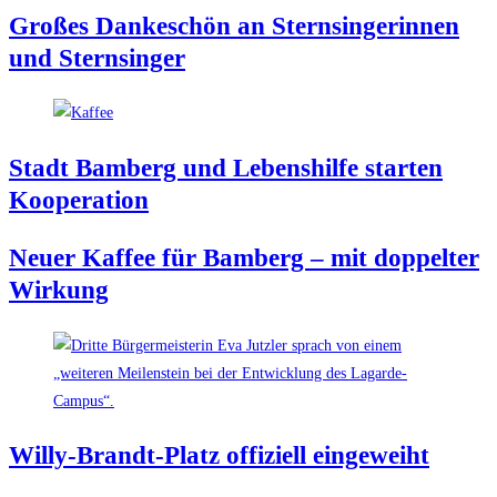
Gro­ßes Dan­ke­schön an Stern­sin­ge­rin­nen
und Sternsinger
Stadt Bam­berg und Lebens­hil­fe star­ten
Kooperation
Neu­er Kaf­fee für Bam­berg – mit dop­pel­ter
Wirkung
Wil­ly-Brandt-Platz offi­zi­ell eingeweiht