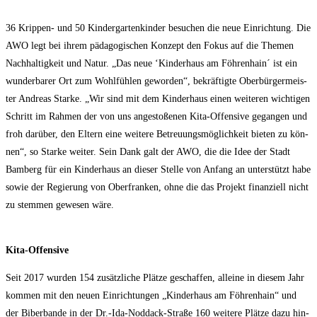
36 Krip­pen- und 50 Kin­der­gar­ten­kin­der besu­chen die neue Ein­rich­tung. Die
AWO legt bei ihrem päd­ago­gi­schen Kon­zept den Fokus auf die The­men
Nach­hal­tig­keit und Natur. „Das neue ‘Kin­der­haus am Föh­ren­hain´ ist ein
wun­der­ba­rer Ort zum Wohl­füh­len gewor­den“, bekräf­tig­te Ober­bür­ger­meis­
ter Andre­as Star­ke. „Wir sind mit dem Kin­der­haus einen wei­te­ren wich­ti­gen
Schritt im Rah­men der von uns ange­sto­ße­nen Kita-Offen­si­ve gegan­gen und
froh dar­über, den Eltern eine wei­te­re Betreu­ungs­mög­lich­keit bie­ten zu kön­
nen“, so Star­ke wei­ter. Sein Dank galt der AWO, die die Idee der Stadt
Bam­berg für ein Kin­der­haus an die­ser Stel­le von Anfang an unter­stützt habe
sowie der Regie­rung von Ober­fran­ken, ohne die das Pro­jekt finan­zi­ell nicht
zu stem­men gewe­sen wäre.
Kita-Offen­si­ve
Seit 2017 wur­den 154 zusätz­li­che Plät­ze geschaf­fen, allei­ne in die­sem Jahr
kom­men mit den neu­en Ein­rich­tun­gen „Kin­der­haus am Föh­ren­hain“ und
der Biber­ban­de in der Dr.-Ida-Noddack-Straße 160 wei­te­re Plät­ze dazu hin­