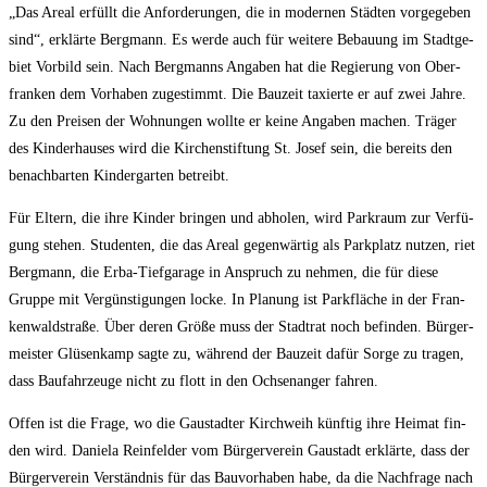
„Das Are­al erfüllt die Anfor­de­run­gen, die in moder­nen Städ­ten vor­ge­ge­ben
sind“, erklär­te Berg­mann. Es wer­de auch für wei­te­re Bebau­ung im Stadt­ge­
biet Vor­bild sein. Nach Berg­manns Anga­ben hat die Regie­rung von Ober­
fran­ken dem Vor­ha­ben zuge­stimmt. Die Bau­zeit taxier­te er auf zwei Jah­re.
Zu den Prei­sen der Woh­nun­gen woll­te er kei­ne Anga­ben machen. Trä­ger
des Kin­der­hau­ses wird die Kir­chen­stif­tung St. Josef sein, die bereits den
benach­bar­ten Kin­der­gar­ten betreibt.
Für Eltern, die ihre Kin­der brin­gen und abho­len, wird Park­raum zur Ver­fü­
gung ste­hen. Stu­den­ten, die das Are­al gegen­wär­tig als Park­platz nut­zen, riet
Berg­mann, die Erba-Tief­ga­ra­ge in Anspruch zu neh­men, die für die­se
Grup­pe mit Ver­güns­ti­gun­gen locke. In Pla­nung ist Park­flä­che in der Fran­
ken­wald­stra­ße. Über deren Grö­ße muss der Stadt­rat noch befin­den. Bür­ger­
meis­ter Glüsen­kamp sag­te zu, wäh­rend der Bau­zeit dafür Sor­ge zu tra­gen,
dass Bau­fahr­zeu­ge nicht zu flott in den Och­sen­an­ger fahren.
Offen ist die Fra­ge, wo die Gau­stad­ter Kirch­weih künf­tig ihre Hei­mat fin­
den wird. Danie­la Rein­fel­der vom Bür­ger­ver­ein Gau­stadt erklär­te, dass der
Bür­ger­ver­ein Ver­ständ­nis für das Bau­vor­ha­ben habe, da die Nach­fra­ge nach