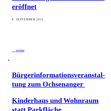
eröffnet
8. SEPTEMBER 2021
Jede Menge Platz, helle Räume, tolle Spielsachen und ein
Spielgelände im Freien zum Träumen - so lässt sich das neue
„Kinderhaus am
... weiter
Bür­ger­infor­ma­ti­ons­ver­an­stal­
tung zum Ochsenanger
Kin­der­haus und Wohn­raum
statt Parkfläche