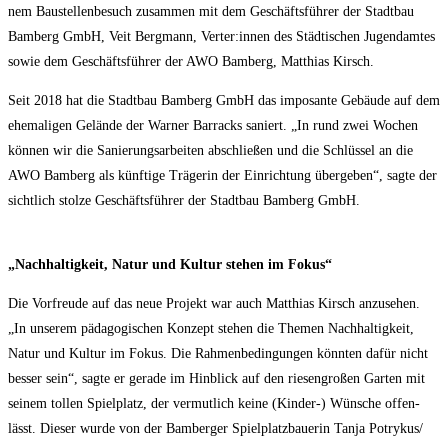
nem Bau­stel­len­be­such zusam­men mit dem Geschäfts­füh­rer der Stadt­bau
Bam­berg GmbH, Veit Berg­mann, Verter:innen des Städ­ti­schen Jugend­am­tes
sowie dem Geschäfts­füh­rer der AWO Bam­berg, Mat­thi­as Kirsch.
Seit 2018 hat die Stadt­bau Bam­berg GmbH das impo­san­te Gebäu­de auf dem
ehe­ma­li­gen Gelän­de der War­ner Bar­racks saniert. „In rund zwei Wochen
kön­nen wir die Sanie­rungs­ar­bei­ten abschlie­ßen und die Schlüs­sel an die
AWO Bam­berg als künf­ti­ge Trä­ge­rin der Ein­rich­tung über­ge­ben“, sag­te der
sicht­lich stol­ze Geschäfts­füh­rer der Stadt­bau Bam­berg GmbH.
„Nach­hal­tig­keit, Natur und Kul­tur ste­hen im Fokus“
Die Vor­freu­de auf das neue Pro­jekt war auch Mat­thi­as Kirsch anzu­se­hen.
„In unse­rem päd­ago­gi­schen Kon­zept ste­hen die The­men Nach­hal­tig­keit,
Natur und Kul­tur im Fokus. Die Rah­men­be­din­gun­gen könn­ten dafür nicht
bes­ser sein“, sag­te er gera­de im Hin­blick auf den rie­sen­gro­ßen Gar­ten mit
sei­nem tol­len Spiel­platz, der ver­mut­lich kei­ne (Kin­der-) Wün­sche offen­
lässt. Die­ser wur­de von der Bam­ber­ger Spiel­platz­baue­rin Tan­ja Potrykus/​