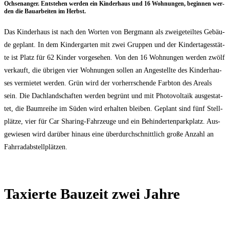
Och­sen­an­ger. Ent­ste­hen wer­den ein Kin­der­haus und 16 Woh­nun­gen, begin­nen wer­
den die Bau­ar­bei­ten im Herbst.
Das Kin­der­haus ist nach den Wor­ten von Berg­mann als zwei­ge­teil­tes Gebäu­
de geplant. In dem Kin­der­gar­ten mit zwei Grup­pen und der Kin­der­ta­ges­stät­
te ist Platz für 62 Kin­der vor­ge­se­hen. Von den 16 Woh­nun­gen wer­den zwölf
ver­kauft, die übri­gen vier Woh­nun­gen sol­len an Ange­stell­te des Kin­der­hau­
ses ver­mie­tet wer­den. Grün wird der vor­herr­schen­de Farb­ton des Are­als
sein. Die Dach­land­schaf­ten wer­den begrünt und mit Pho­to­vol­ta­ik aus­ge­stat­
tet, die Baum­rei­he im Süden wird erhal­ten blei­ben. Geplant sind fünf Stell­
plät­ze, vier für Car Sha­ring-Fahr­zeu­ge und ein Behin­der­ten­park­platz. Aus­
ge­wie­sen wird dar­über hin­aus eine über­durch­schnitt­lich gro­ße Anzahl an
Fahrradabstellplätzen.
Taxier­te Bau­zeit zwei Jahre