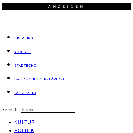
ANZEI­GEN
ÜBER UNS
KON­TAKT
STADT­ECHO
DATEN­SCHUTZ­ER­KLÄ­RUNG
IMPRES­SUM
Search for:
KUL­TUR
POLI­TIK