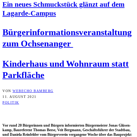
Ein neu­es Schmuck­stück glänzt auf dem
Lagarde-Campus
Bür­ger­infor­ma­ti­ons­ver­an­stal­tung
zum Ochsenanger
Kin­der­haus und Wohn­raum statt
Parkfläche
VON
WEBECHO BAMBERG
11. AUGUST 2021
POLITIK
Vor rund 20 Bür­ge­rin­nen und Bür­gern infor­mier­ten Bür­ger­meis­ter Jonas Glüsen­
kamp, Bau­re­fe­rent Tho­mas Bee­se, Veit Berg­mann, Geschäfts­füh­rer der Stadt­bau,
und Danie­la Rein­fel­der vom Bür­ger­ver­ein ver­gan­ge­ne Woche über das Bau­pro­jekt