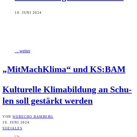
10. JUNI 2024
Mit einer gemeinsamen Initiative des Projekts „MitMachKlima“ und
des KS:BAM möchte die Stadt Bamberg kulturelle Klimabildung an
Schulen stärken. Solange die Mittel
... weiter
„Mit­Mach­Kli­ma“ und KS:BAM
Kul­tu­rel­le Kli­ma­bil­dung an Schu­
len soll gestärkt werden
VON
WEBECHO BAMBERG
10. JUNI 2024
SOZIALES