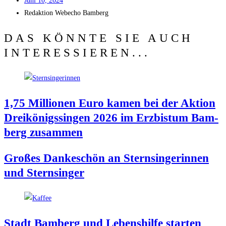
Juni 10, 2024
Redak­ti­on
Web­echo Bamberg
DAS KÖNNTE SIE AUCH
INTERESSIEREN...
1,75 Mil­lio­nen Euro kamen bei der Akti­on
Drei­kö­nigs­sin­gen 2026 im Erz­bis­tum Bam­
berg zusammen
Gro­ßes Dan­ke­schön an Stern­sin­ge­rin­nen
und Sternsinger
Stadt Bam­berg und Lebens­hil­fe star­ten