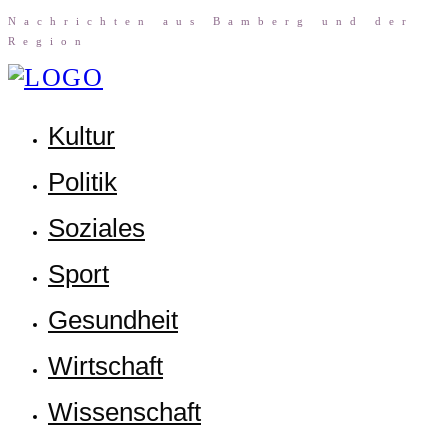
Nach­rich­ten aus Bam­berg und der
Region
Kul­tur
Poli­tik
Sozia­les
Sport
Gesund­heit
Wirt­schaft
Wis­sen­schaft