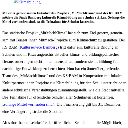
Mit einer gemein­sa­men Initia­ti­ve des Pro­jekts „Mit­Mach­Kli­ma“ und des KS:BAM
möch­te die Stadt Bam­berg kul­tu­rel­le Kli­ma­bil­dung an Schu­len stär­ken. Solan­ge die
Mit­tel vor­han­den sind, ist die Teil­nah­me für Schu­len kostenlos.
Das städ­ti­sche Pro­jekt „Mit­Mach­Kli­ma“ hat sich zum Ziel gesetzt, gemein­
sam mit Bürger:innen Mit­mach-Pro­jek­te zum Kli­ma­schutz zu gestal­ten. Der
KS:BAM (
Kul­tur­ser­vice Bam­berg
) tritt dafür ein, kul­tu­rel­le Bil­dung an
Schu­len und in Kitas ange­sichts aktu­el­ler kli­ma- und bil­dungs­po­li­ti­scher
Her­aus­for­de­run­gen nicht hin­ten anzu­stel­len, son­dern sie als Bil­dung für
nach­hal­ti­ge Ent­wick­lung zu betrach­ten. Nun hat ein ämter­über­grei­fen­des
Team des „Mit­Mach­Kli­mas“ und des KS:BAM in Koope­ra­ti­on mit loka­len
Kulturpartner:innen Pro­jek­te zur Kli­ma­bil­dung für den Schul­un­ter­richt oder
ande­re schu­li­sche Ver­an­stal­tun­gen zusam­men­ge­stellt, wie die Stadt mit­teil­te.
Die Teil­nah­me für öffent­li­che Schu­len aller Schul­ar­ten ist kos­ten­frei,
„
solan­ge Mit­tel vor­han­den sind
“. Die Finan­zie­rung gilt bis 31. Dezem­ber,
eine Ver­län­ge­rung stre­be die Stadt an.
Ab sofort haben Lehr­kräf­te der öffent­li­chen Schu­len nun die Mög­lich­keit,