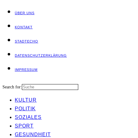
ÜBER UNS
KON­TAKT
STADT­ECHO
DATEN­SCHUTZ­ER­KLÄ­RUNG
IMPRES­SUM
Search for:
KUL­TUR
POLI­TIK
SOZIA­LES
SPORT
GESUND­HEIT