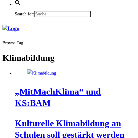
Search for:
Browse Tag
Klimabildung
„Mit­Mach­Kli­ma“ und
KS:BAM
Kul­tu­rel­le Kli­ma­bil­dung an
Schu­len soll gestärkt werden