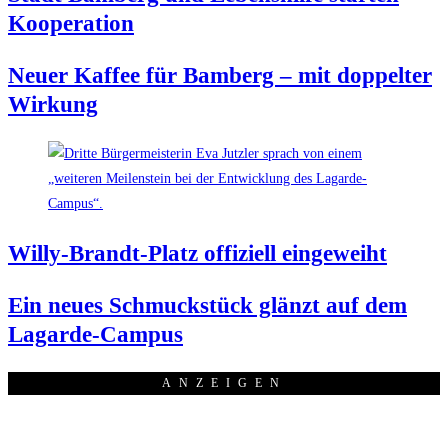
Kooperation
Neu­er Kaf­fee für Bam­berg – mit dop­pel­ter
Wirkung
Wil­ly-Brandt-Platz offi­zi­ell eingeweiht
Ein neu­es Schmuck­stück glänzt auf dem
Lagarde-Campus
ANZEI­GEN