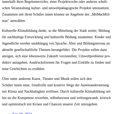
inner­halb ihres Regel­un­ter­richts, einer Pro­jekt­wo­che oder ande­ren schu­li­
schen Ver­an­stal­tung kul­tur- und umwelt­päd­ago­gi­sche Pro­jek­te umzu­set­zen.
Zusam­men mit ihren Schüler:innen kön­nen sie Ange­bo­te des „Mit­Mach­Kli­
mas“ auswählen.
Kul­tu­rel­le Kli­ma­bil­dung denkt, so die Mit­tei­lung der Stadt wei­ter, Bil­dung
für nach­hal­ti­ge Ent­wick­lung und kul­tu­rel­le Bil­dung zusam­men. Kin­der und
Jugend­li­che wer­den unab­hän­gig von Spra­che, Alter und Bil­dungs­ni­veau an
aktu­el­le gesell­schaft­li­che The­men her­an­ge­führt. Die Pro­jek­te sol­len dazu
anre­gen, sich eine lebens­wer­te Zukunft vor­zu­stel­len, Umwelt­pro­ble­me pro­
duk­tiv anzu­ge­hen, Aus­drucks­for­men für Fra­gen und Ein­fäl­le zu fin­den und
neue Geschich­ten zu erzählen.
Über unter ande­rem Kunst, Thea­ter und Musik sol­len sich den
Schüler:innen neue, freud­vol­le und krea­ti­ve Wege der Aus­ein­an­der­set­zung
mit Kli­ma und Nach­hal­tig­keit eröff­nen. Durch kul­tu­rel­le Kli­ma­bil­dung sol­
len sie die Kom­pe­tenz erwer­ben, selbst­be­wusst und welt­zu­ge­wandt, kri­tisch
und opti­mis­tisch mit Kri­sen und Chan­cen unse­rer Zeit umzugehen.