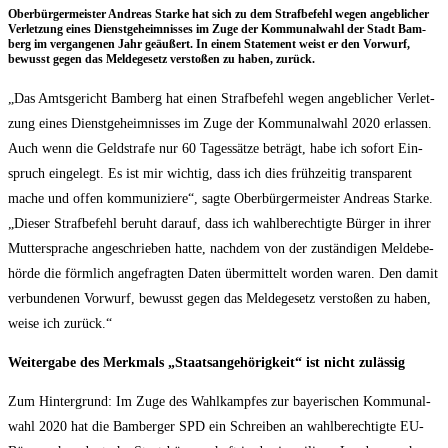
Ober­bür­ger­meis­ter Andre­as Star­ke hat sich zu dem Straf­be­fehl wegen angeb­li­cher
Ver­let­zung eines Dienst­ge­heim­nis­ses im Zuge der Kom­mu­nal­wahl der Stadt Bam­
berg im ver­gan­ge­nen Jahr geäu­ßert. In einem State­ment weist er den Vor­wurf,
bewusst gegen das Mel­de­ge­setz ver­sto­ßen zu haben, zurück.
„Das Amts­ge­richt Bam­berg hat einen Straf­be­fehl wegen angeb­li­cher Ver­let­
zung eines Dienst­ge­heim­nis­ses im Zuge der Kom­mu­nal­wahl 2020 erlas­sen.
Auch wenn die Geld­stra­fe nur 60 Tages­sät­ze beträgt, habe ich sofort Ein­
spruch ein­ge­legt. Es ist mir wich­tig, dass ich dies früh­zei­tig trans­pa­rent
mache und offen kom­mu­ni­zie­re“, sag­te Ober­bür­ger­meis­ter Andre­as Star­ke.
„Die­ser Straf­be­fehl beruht dar­auf, dass ich wahl­be­rech­tig­te Bür­ger in ihrer
Mut­ter­spra­che ange­schrie­ben hat­te, nach­dem von der zustän­di­gen Mel­de­be­
hör­de die förm­lich ange­frag­ten Daten über­mit­telt wor­den waren. Den damit
ver­bun­de­nen Vor­wurf, bewusst gegen das Mel­de­ge­setz ver­sto­ßen zu haben,
wei­se ich zurück.“
Wei­ter­ga­be des Merk­mals „Staats­an­ge­hö­rig­keit“ ist nicht zulässig
Zum Hin­ter­grund: Im Zuge des Wahl­kamp­fes zur baye­ri­schen Kom­mu­nal­
wahl 2020 hat die Bam­ber­ger SPD ein Schrei­ben an wahl­be­rech­tig­te EU-