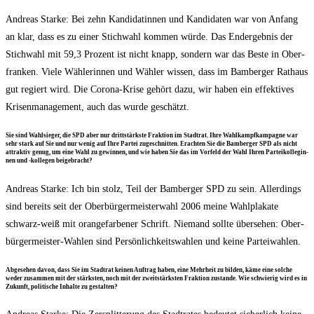
Andre­as Star­ke: Bei zehn Kan­di­da­tin­nen und Kan­di­da­ten war von Anfang
an klar, dass es zu einer Stich­wahl kom­men wür­de. Das End­ergeb­nis der
Stich­wahl mit 59,3 Pro­zent ist nicht knapp, son­dern war das Bes­te in Ober­
fran­ken. Vie­le Wäh­le­rin­nen und Wäh­ler wis­sen, dass im Bam­ber­ger Rat­haus
gut regiert wird. Die Coro­na-Kri­se gehört dazu, wir haben ein effek­ti­ves
Kri­sen­ma­nage­ment, auch das wur­de geschätzt.
Sie sind Wahl­sie­ger, die SPD aber nur dritt­stärks­te Frak­ti­on im Stadt­rat. Ihre Wahl­kampf­kam­pa­gne war
sehr stark auf Sie und nur wenig auf Ihre Par­tei zuge­schnit­ten. Erach­ten Sie die Bam­ber­ger SPD als nicht
attrak­tiv genug, um eine Wahl zu gewin­nen, und wie haben Sie das im Vor­feld der Wahl Ihren Par­tei­kol­le­gin­
nen und ‑kol­le­gen beigebracht?
Andre­as Star­ke: Ich bin stolz, Teil der Bam­ber­ger SPD zu sein. Aller­dings
sind bereits seit der Ober­bür­ger­meis­ter­wahl 2006 mei­ne Wahl­pla­ka­te
schwarz-weiß mit oran­ge­far­be­ner Schrift. Nie­mand soll­te über­se­hen: Ober­
bür­ger­meis­ter-Wah­len sind Per­sön­lich­keits­wah­len und kei­ne Parteiwahlen.
Abge­se­hen davon, dass Sie im Stadt­rat kei­nen Auf­trag haben, eine Mehr­heit zu bil­den, käme eine sol­che
weder zusam­men mit der stärks­ten, noch mit der zweit­stärks­ten Frak­ti­on zustan­de. Wie schwie­rig wird es in
Zukunft, poli­ti­sche Inhal­te zu gestalten?