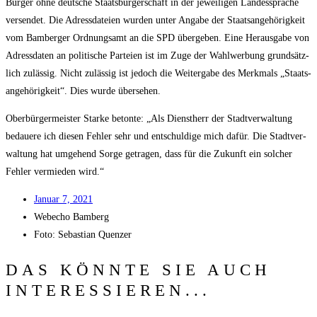
Bür­ger ohne deut­sche Staats­bür­ger­schaft in der jewei­li­gen Lan­des­spra­che
ver­sen­det. Die Adress­da­tei­en wur­den unter Anga­be der Staats­an­ge­hö­rig­keit
vom Bam­ber­ger Ord­nungs­amt an die SPD über­ge­ben. Eine Her­aus­ga­be von
Adress­da­ten an poli­ti­sche Par­tei­en ist im Zuge der Wahl­wer­bung grund­sätz­
lich zuläs­sig. Nicht zuläs­sig ist jedoch die Wei­ter­ga­be des Merk­mals „Staats­
an­ge­hö­rig­keit“. Dies wur­de übersehen.
Ober­bür­ger­meis­ter Star­ke beton­te: „Als Dienst­herr der Stadt­ver­wal­tung
bedaue­re ich die­sen Feh­ler sehr und ent­schul­di­ge mich dafür. Die Stadt­ver­
wal­tung hat umge­hend Sor­ge getra­gen, dass für die Zukunft ein sol­cher
Feh­ler ver­mie­den wird.“
Janu­ar 7, 2021
Web­echo Bamberg
Foto: Sebas­ti­an Quenzer
DAS KÖNNTE SIE AUCH
INTERESSIEREN...