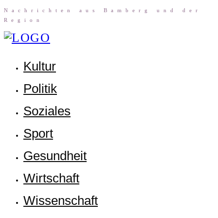
Nach­rich­ten aus Bam­berg und der
Region
Kul­tur
Poli­tik
Sozia­les
Sport
Gesund­heit
Wirt­schaft
Wis­sen­schaft