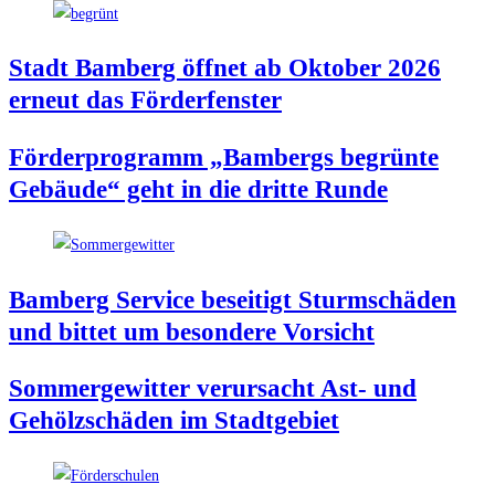
Stadt Bam­berg öff­net ab Okto­ber 2026
erneut das Förderfenster
För­der­pro­gramm „Bam­bergs begrün­te
Gebäu­de“ geht in die drit­te Runde
Bam­berg Ser­vice besei­tigt Sturm­schä­den
und bit­tet um beson­de­re Vorsicht
Som­mer­ge­wit­ter ver­ur­sacht Ast- und
Gehölz­schä­den im Stadtgebiet