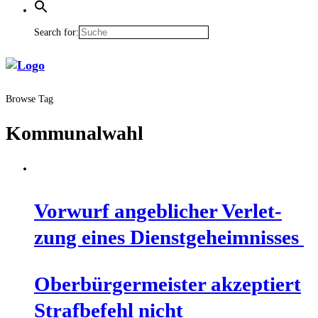
Search for:
Browse Tag
Kommunalwahl
Vor­wurf angeb­li­cher Ver­let­
zung eines Dienstgeheimnisses
Ober­bür­ger­meis­ter akzep­tiert
Straf­be­fehl nicht