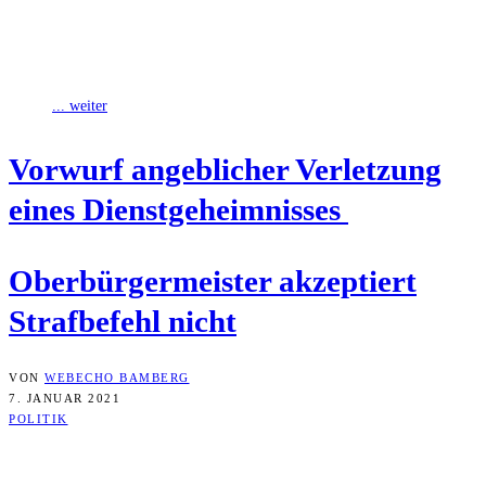
Andre­as Star­ke hat zum drit­ten Mal die Wahl zum Bam­ber­ger Ober­
bür­ger­meis­ter gewon­nen. In einer Stich­wahl setz­te er sich gegen
Jonas Glüsen­kamp durch.
... weiter
Vor­wurf angeb­li­cher Ver­let­zung
eines Dienstgeheimnisses
Ober­bür­ger­meis­ter akzep­tiert
Straf­be­fehl nicht
VON
WEBECHO BAMBERG
7. JANUAR 2021
POLITIK