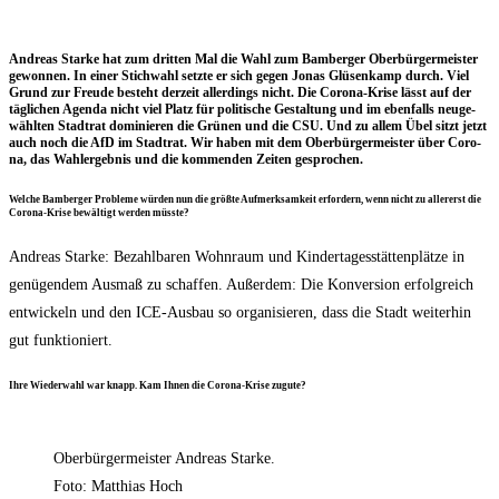
Andre­as Star­ke hat zum drit­ten Mal die Wahl zum Bam­ber­ger Ober­bür­ger­meis­ter
gewon­nen. In einer Stich­wahl setz­te er sich gegen Jonas Glüsen­kamp durch. Viel
Grund zur Freu­de besteht der­zeit aller­dings nicht. Die Coro­na-Kri­se lässt auf der
täg­li­chen Agen­da nicht viel Platz für poli­ti­sche Gestal­tung und im eben­falls neu­ge­
wähl­ten Stadt­rat domi­nie­ren die Grü­nen und die CSU. Und zu allem Übel sitzt jetzt
auch noch die AfD im Stadt­rat. Wir haben mit dem Ober­bür­ger­meis­ter über Coro­
na, das Wahl­er­geb­nis und die kom­men­den Zei­ten gesprochen.
Wel­che Bam­ber­ger Pro­ble­me wür­den nun die größ­te Auf­merk­sam­keit erfor­dern, wenn nicht zu aller­erst die
Coro­na-Kri­se bewäl­tigt wer­den müsste?
Andre­as Star­ke: Bezahl­ba­ren Wohn­raum und Kin­der­ta­ges­stät­ten­plät­ze in
genü­gen­dem Aus­maß zu schaf­fen. Außer­dem: Die Kon­ver­si­on erfolg­reich
ent­wi­ckeln und den ICE-Aus­bau so orga­ni­sie­ren, dass die Stadt wei­ter­hin
gut funktioniert.
Ihre Wie­der­wahl war knapp. Kam Ihnen die Coro­na-Kri­se zugute?
Ober­bür­ger­meis­ter Andre­as Star­ke.
Foto: Mat­thi­as Hoch