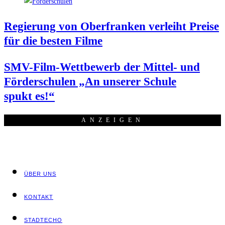
Regie­rung von Ober­fran­ken ver­leiht Prei­se
für die bes­ten Filme
SMV-Film-Wett­be­werb der Mit­tel- und
För­der­schu­len „An unse­rer Schu­le
spukt es!“
ANZEI­GEN
ÜBER UNS
KON­TAKT
STADT­ECHO