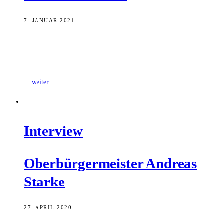
7. JANUAR 2021
Oberbürgermeister Andreas Starke hat sich zu dem Strafbefehl
wegen angeblicher Verletzung eines Dienstgeheimnisses im Zuge der
Kommunalwahl der Stadt Bamberg im vergangenen
... weiter
Inter­view
Ober­bür­ger­meis­ter Andre­as
Starke
27. APRIL 2020