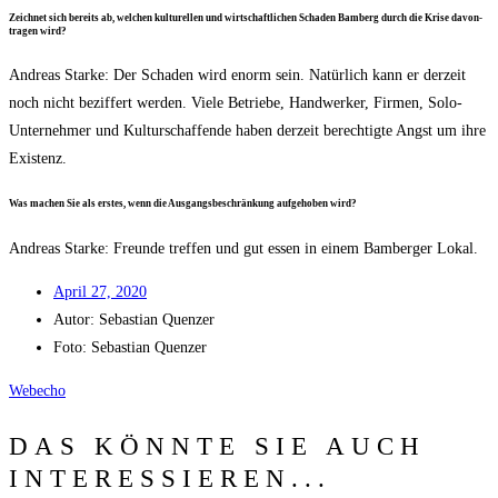
Zeich­net sich bereits ab, wel­chen kul­tu­rel­len und wirt­schaft­li­chen Scha­den Bam­berg durch die Kri­se davon­
tra­gen wird?
Andre­as Star­ke: Der Scha­den wird enorm sein. Natür­lich kann er der­zeit
noch nicht bezif­fert wer­den. Vie­le Betrie­be, Hand­wer­ker, Fir­men, Solo-
Unter­neh­mer und Kul­tur­schaf­fen­de haben der­zeit berech­tig­te Angst um ihre
Existenz.
Was machen Sie als ers­tes, wenn die Aus­gangs­be­schrän­kung auf­ge­ho­ben wird?
Andre­as Star­ke: Freun­de tref­fen und gut essen in einem Bam­ber­ger Lokal.
April 27, 2020
Autor:
Sebas­ti­an Quenzer
Foto: Sebas­ti­an Quenzer
Web­echo
DAS KÖNNTE SIE AUCH
INTERESSIEREN...