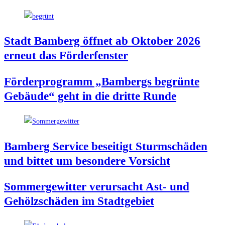
Stadt Bam­berg öff­net ab Okto­ber 2026
erneut das Förderfenster
För­der­pro­gramm „Bam­bergs begrün­te
Gebäu­de“ geht in die drit­te Runde
Bam­berg Ser­vice besei­tigt Sturm­schä­den
und bit­tet um beson­de­re Vorsicht
Som­mer­ge­wit­ter ver­ur­sacht Ast- und
Gehölz­schä­den im Stadtgebiet