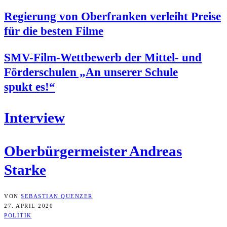
Regie­rung von Ober­fran­ken ver­leiht Prei­se
für die bes­ten Filme
SMV-Film-Wett­be­werb der Mit­tel- und
För­der­schu­len „An unse­rer Schu­le
spukt es!“
Inter­view
Ober­bür­ger­meis­ter Andre­as
Starke
VON
SEBASTIAN QUENZER
27. APRIL 2020
POLITIK