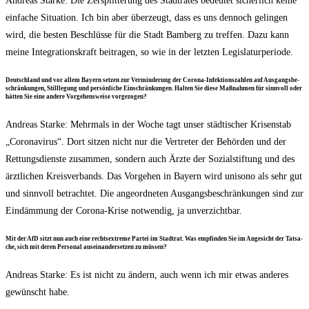
Andre­as Star­ke: Die Zer­split­te­rung des Stadt­ra­tes bedeu­tet sicher­lich kei­ne
ein­fa­che Situa­ti­on. Ich bin aber über­zeugt, dass es uns den­noch gelin­gen
wird, die bes­ten Beschlüs­se für die Stadt Bam­berg zu tref­fen. Dazu kann
mei­ne Inte­gra­ti­ons­kraft bei­tra­gen, so wie in der letz­ten Legislaturperiode.
Deutsch­land und vor allem Bay­ern set­zen zur Ver­min­de­rung der Coro­na-Infek­ti­ons­zah­len auf Aus­gangs­be­
schrän­kun­gen, Still­le­gung und per­sön­li­che Ein­schrän­kun­gen. Hal­ten Sie die­se Maß­nah­men für sinn­voll oder
hät­ten Sie eine ande­re Vor­ge­hens­wei­se vorgezogen?
Andre­as Star­ke: Mehr­mals in der Woche tagt unser städ­ti­scher Kri­sen­stab
„Coro­na­vi­rus“. Dort sit­zen nicht nur die Ver­tre­ter der Behör­den und der
Ret­tungs­diens­te zusam­men, son­dern auch Ärz­te der Sozi­al­stif­tung und des
ärzt­li­chen Kreis­ver­bands. Das Vor­ge­hen in Bay­ern wird uni­so­no als sehr gut
und sinn­voll betrach­tet. Die ange­ord­ne­ten Aus­gangs­be­schrän­kun­gen sind zur
Ein­däm­mung der Coro­na-Kri­se not­wen­dig, ja unverzichtbar.
Mit der AfD sitzt nun auch eine rechts­extre­me Par­tei im Stadt­rat. Was emp­fin­den Sie im Ange­sicht der Tat­sa­
che, sich mit deren Per­so­nal aus­ein­an­der­set­zen zu müssen?
Andre­as Star­ke: Es ist nicht zu ändern, auch wenn ich mir etwas ande­res
gewünscht habe.