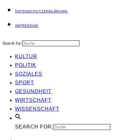
DATEN­SCHUTZ­ER­KLÄ­RUNG
IMPRES­SUM
Search for:
KUL­TUR
POLI­TIK
SOZIA­LES
SPORT
GESUND­HEIT
WIRT­SCHAFT
WIS­SEN­SCHAFT
SEARCH FOR: