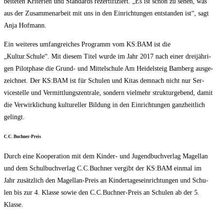
bei­te­ten Kri­te­ri­en und Stan­dards rezer­ti­fi­ziert. „Es ist schön zu sehen, was
aus der Zusam­men­ar­beit mit uns in den Ein­rich­tun­gen ent­stan­den ist“, sagt
Anja Hofmann.
Ein wei­te­res umfang­rei­ches Pro­gramm vom KS:BAM ist die
„Kultur.Schule“. Mit die­sem Titel wur­de im Jahr 2017 nach einer drei­jäh­ri­
gen Pilot­pha­se die Grund- und Mit­tel­schu­le Am Hei­del­steig Bam­berg aus­ge­
zeich­net. Der KS:BAM ist für Schu­len und Kitas dem­nach nicht nur Ser­
vice­stel­le und Ver­mitt­lungs­zen­tra­le, son­dern viel­mehr struk­tur­ge­bend, damit
die Ver­wirk­li­chung kul­tu­rel­ler Bil­dung in den Ein­rich­tun­gen ganz­heit­lich
gelingt.
C.C. Buch­ner-Preis
Durch eine Koope­ra­ti­on mit dem Kin­der- und Jugend­buch­ver­lag Magel­lan
und dem Schul­buch­ver­lag C.C.Buchner ver­gibt der KS:BAM ein­mal im
Jahr zusätz­lich den Magel­lan-Preis an Kin­der­ta­ges­ein­rich­tun­gen und Schu­
len bis zur 4. Klas­se sowie den C.C.Buchner-Preis an Schu­len ab der 5.
Klasse.