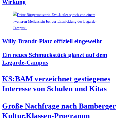
Wirkung
Wil­ly-Brandt-Platz offi­zi­ell eingeweiht
Ein neu­es Schmuck­stück glänzt auf dem
Lagarde-Campus
KS:BAM ver­zeich­net gestie­ge­nes
Inter­es­se von Schu­len und Kitas
Gro­ße Nach­fra­ge nach Bam­ber­ger
Kultur.Klassen-Programm