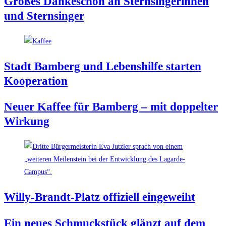
Gro­ßes Dan­ke­schön an Stern­sin­ge­rin­nen
und Sternsinger
Stadt Bam­berg und Lebens­hil­fe star­ten
Kooperation
Neu­er Kaf­fee für Bam­berg – mit dop­pel­ter
Wirkung
Wil­ly-Brandt-Platz offi­zi­ell eingeweiht
Ein neu­es Schmuck­stück glänzt auf dem