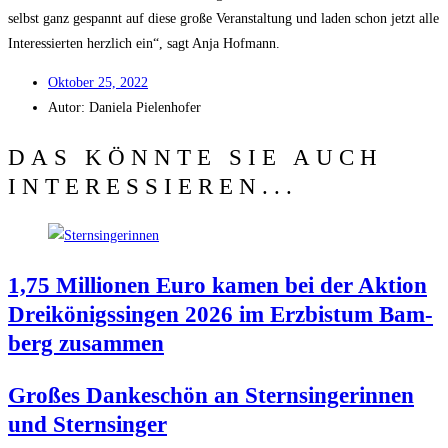
selbst ganz gespannt auf die­se gro­ße Ver­an­stal­tung und laden schon jetzt alle
Inter­es­sier­ten herz­lich ein“, sagt Anja Hofmann.
Okto­ber 25, 2022
Autor:
Danie­la Pielenhofer
DAS KÖNNTE SIE AUCH
INTERESSIEREN...
1,75 Mil­lio­nen Euro kamen bei der Akti­on
Drei­kö­nigs­sin­gen 2026 im Erz­bis­tum Bam­
berg zusammen
Gro­ßes Dan­ke­schön an Stern­sin­ge­rin­nen
und Sternsinger