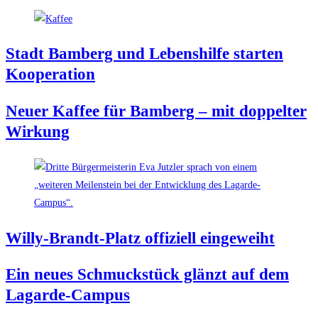
Stadt Bam­berg und Lebens­hil­fe star­ten
Kooperation
Neu­er Kaf­fee für Bam­berg – mit dop­pel­ter
Wirkung
Wil­ly-Brandt-Platz offi­zi­ell eingeweiht
Ein neu­es Schmuck­stück glänzt auf dem
Lagarde-Campus