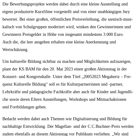
Die Bewer­bungs­pro­jek­te wer­den dabei durch eine klei­ne Aus­stel­lung und
eigens pro­du­zier­te Kurz­fil­me vor­ge­stellt und von einer unab­hän­gi­gen Jury
bewer­tet. Bei einer gro­ßen, öffent­li­chen Preis­ver­lei­hung, die sze­nisch-musi­
ka­lisch von Schul­grup­pen mode­riert wird, win­ken den Gewin­ne­rin­nen und
Gewin­nern Preis­gel­der in Höhe von ins­ge­samt min­des­tens 3.000 Euro.
Auch die, die leer aus­ge­hen erhal­ten eine klei­ne Aner­ken­nung und
Wertschätzung.
Um kul­tu­rel­le Bil­dung sicht­bar zu machen und Mög­lich­kei­ten auf­zu­zei­gen,
plant der KS:BAM für den 20. Mai 2023 einen gro­ßen Akti­ons­tag in der
Kon­zert- und Kon­gress­hal­le. Unter dem Titel „20052023 Mega­hertz – Fre­
quenz Kul­tu­rel­le Bil­dung“ soll es für Kul­tur­part­ne­rin­nen und ‑part­ner,
Lehr­kräf­te und päd­ago­gi­sche Fach­kräf­te aber auch für Kin­der und Jugend­li­
che sowie deren Eltern Aus­stel­lun­gen, Work­shops und Mit­mach­ak­tio­nen
und Fort­bil­dun­gen geben.
Bedacht wer­den dabei auch The­men wie Digi­ta­li­sie­rung und Bil­dung für
nach­hal­ti­ge Ent­wick­lung. Der Magel­lan- und der C.C.Buchner-Preis wer­den
zudem eben­falls an die­sem Akti­ons­tag vor Publi­kum ver­lie­hen. „Wir sind