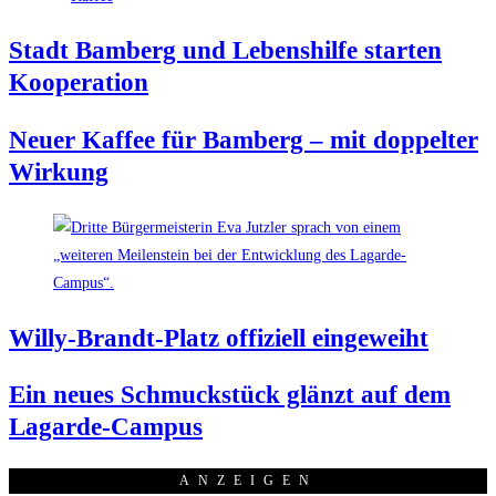
Stadt Bam­berg und Lebens­hil­fe star­ten
Kooperation
Neu­er Kaf­fee für Bam­berg – mit dop­pel­ter
Wirkung
Wil­ly-Brandt-Platz offi­zi­ell eingeweiht
Ein neu­es Schmuck­stück glänzt auf dem
Lagarde-Campus
ANZEI­GEN