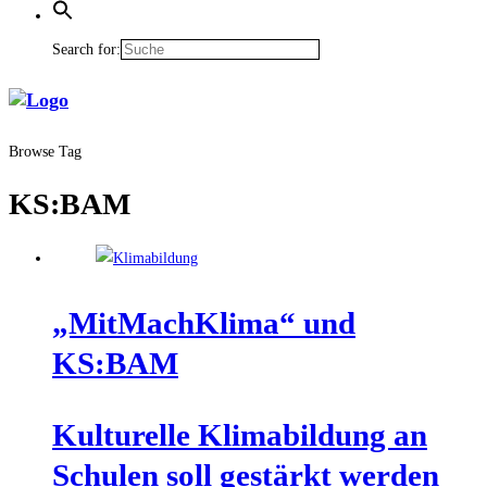
Search for:
Browse Tag
KS:BAM
„Mit­Mach­Kli­ma“ und
KS:BAM
Kul­tu­rel­le Kli­ma­bil­dung an
Schu­len soll gestärkt werden