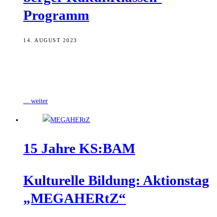
Programm
14. AUGUST 2023
Der KS:BAM – Kultur.Service Bamberg – ist die kommunale
Koordinierungsstelle für kulturelle Bildung in Stadt und Landkreis
Bamberg. An einer Teilnahme am
... weiter
15 Jah­re KS:BAM
Kul­tu­rel­le Bil­dung: Akti­ons­tag
„MEGA­HERtZ“