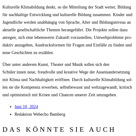
Kul­tu­rel­le Kli­ma­bil­dung denkt, so die Mit­tei­lung der Stadt wei­ter, Bil­dung
für nach­hal­ti­ge Ent­wick­lung und kul­tu­rel­le Bil­dung zusam­men. Kin­der und
Jugend­li­che wer­den unab­hän­gig von Spra­che, Alter und Bil­dungs­ni­veau an
aktu­el­le gesell­schaft­li­che The­men her­an­ge­führt. Die Pro­jek­te sol­len dazu
anre­gen, sich eine lebens­wer­te Zukunft vor­zu­stel­len, Umwelt­pro­ble­me pro­
duk­tiv anzu­ge­hen, Aus­drucks­for­men für Fra­gen und Ein­fäl­le zu fin­den und
neue Geschich­ten zu erzählen.
Über unter ande­rem Kunst, Thea­ter und Musik sol­len sich den
Schüler:innen neue, freud­vol­le und krea­ti­ve Wege der Aus­ein­an­der­set­zung
mit Kli­ma und Nach­hal­tig­keit eröff­nen. Durch kul­tu­rel­le Kli­ma­bil­dung sol­
len sie die Kom­pe­tenz erwer­ben, selbst­be­wusst und welt­zu­ge­wandt, kri­tisch
und opti­mis­tisch mit Kri­sen und Chan­cen unse­rer Zeit umzugehen.
Juni 10, 2024
Redak­ti­on
Web­echo Bamberg
DAS KÖNNTE SIE AUCH