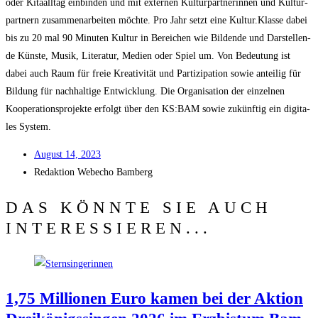
oder Kitaall­tag ein­bin­den und mit exter­nen Kul­tur­part­ne­rin­nen und Kul­tur­
part­nern zusam­men­ar­bei­ten möch­te. Pro Jahr setzt eine Kultur.Klasse dabei
bis zu 20 mal 90 Minu­ten Kul­tur in Berei­chen wie Bil­den­de und Dar­stel­len­
de Küns­te, Musik, Lite­ra­tur, Medi­en oder Spiel um. Von Bedeu­tung ist
dabei auch Raum für freie Krea­ti­vi­tät und Par­ti­zi­pa­ti­on sowie antei­lig für
Bil­dung für nach­hal­ti­ge Ent­wick­lung. Die Orga­ni­sa­ti­on der ein­zel­nen
Koope­ra­ti­ons­pro­jek­te erfolgt über den KS:BAM sowie zukünf­tig ein digi­ta­
les System.
August 14, 2023
Redak­ti­on
Web­echo Bamberg
DAS KÖNNTE SIE AUCH
INTERESSIEREN...
1,75 Mil­lio­nen Euro kamen bei der Akti­on