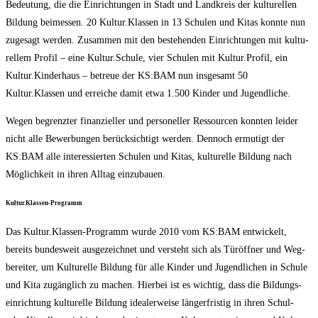
Bedeu­tung, die die Ein­rich­tun­gen in Stadt und Land­kreis der kul­tu­rel­len
Bil­dung bei­mes­sen. 20 Kultur.Klassen in 13 Schu­len und Kitas konn­te nun
zuge­sagt wer­den. Zusam­men mit den bestehen­den Ein­rich­tun­gen mit kul­tu­
rel­lem Pro­fil – eine Kultur.Schule, vier Schu­len mit Kultur.Profil, ein
Kultur.Kinderhaus – betreue der KS:BAM nun ins­ge­samt 50
Kultur.Klassen und errei­che damit etwa 1.500 Kin­der und Jugendliche.
Wegen begrenz­ter finan­zi­el­ler und per­so­nel­ler Res­sour­cen konn­ten lei­der
nicht alle Bewer­bun­gen berück­sich­tigt wer­den. Den­noch ermu­tigt der
KS:BAM alle inter­es­sier­ten Schu­len und Kitas, kul­tu­rel­le Bil­dung nach
Mög­lich­keit in ihren All­tag einzubauen.
Kultur.Klassen-Programm
Das Kultur.Klassen-Programm wur­de 2010 vom KS:BAM ent­wi­ckelt,
bereits bun­des­weit aus­ge­zeich­net und ver­steht sich als Tür­öff­ner und Weg­
be­rei­ter, um Kul­tu­rel­le Bil­dung für alle Kin­der und Jugend­li­chen in Schu­le
und Kita zugäng­lich zu machen. Hier­bei ist es wich­tig, dass die Bil­dungs­
ein­rich­tung kul­tu­rel­le Bil­dung idea­ler­wei­se län­ger­fris­tig in ihren Schul-