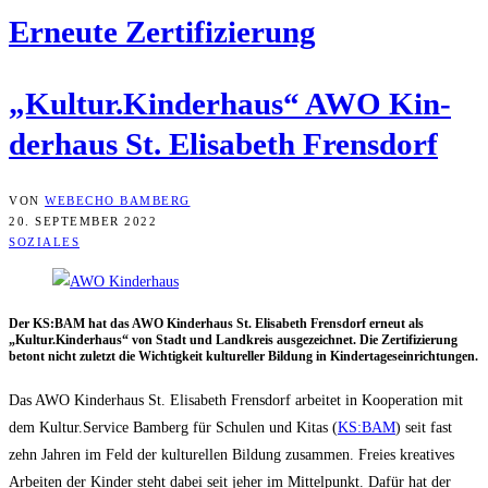
Erneu­te Zertifizierung
„Kultur.Kinderhaus“ AWO Kin­
der­haus St. Eli­sa­beth Frensdorf
VON
WEBECHO BAMBERG
20. SEPTEMBER 2022
SOZIALES
Der KS:BAM hat das AWO Kin­der­haus St. Eli­sa­beth Frens­dorf erneut als
„Kultur.Kinderhaus“ von Stadt und Land­kreis aus­ge­zeich­net. Die Zer­ti­fi­zie­rung
betont nicht zuletzt die Wich­tig­keit kul­tu­rel­ler Bil­dung in Kindertageseinrichtungen.
Das AWO Kin­der­haus St. Eli­sa­beth Frens­dorf arbei­tet in Koope­ra­ti­on mit
dem Kultur.Service Bam­berg für Schu­len und Kitas (
KS:BAM
) seit fast
zehn Jah­ren im Feld der kul­tu­rel­len Bil­dung zusam­men. Frei­es krea­ti­ves
Arbei­ten der Kin­der steht dabei seit jeher im Mit­tel­punkt. Dafür hat der