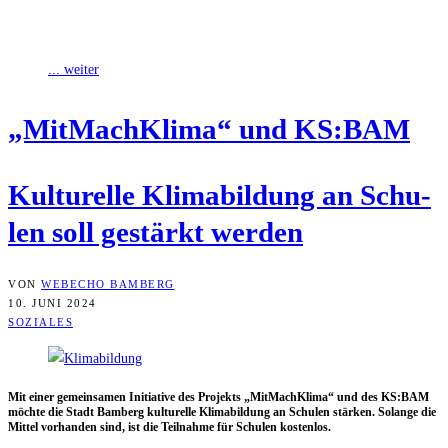
Schulen und Kitas, kurz KS:BAM, Neues für die kulturelle Bildung
von Kindern
... weiter
„Mit­Mach­Kli­ma“ und KS:BAM
Kul­tu­rel­le Kli­ma­bil­dung an Schu­
len soll gestärkt werden
VON
WEBECHO BAMBERG
10. JUNI 2024
SOZIALES
Mit einer gemein­sa­men Initia­ti­ve des Pro­jekts „Mit­Mach­Kli­ma“ und des KS:BAM
möch­te die Stadt Bam­berg kul­tu­rel­le Kli­ma­bil­dung an Schu­len stär­ken. Solan­ge die
Mit­tel vor­han­den sind, ist die Teil­nah­me für Schu­len kostenlos.