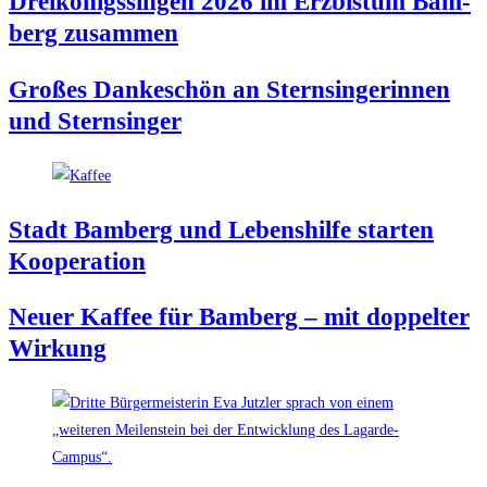
Drei­kö­nigs­sin­gen 2026 im Erz­bis­tum Bam­
berg zusammen
Gro­ßes Dan­ke­schön an Stern­sin­ge­rin­nen
und Sternsinger
Stadt Bam­berg und Lebens­hil­fe star­ten
Kooperation
Neu­er Kaf­fee für Bam­berg – mit dop­pel­ter
Wirkung