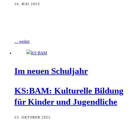
16. MAI 2023
Der KS:BAM lädt am Wochenende zum Aktionstag „MEGAHERtZ
– Frequenz Kulturelle Bildung“ ein. Zum 15-jährigen Bestehen des
Kulturservice gibt es ein vielteiliges
... weiter
Im neu­en Schuljahr
KS:BAM: Kul­tu­rel­le Bil­dung
für Kin­der und Jugendliche
25. OKTOBER 2022
Im neuen Schul- und Kitajahr plant der Kultur.Service Bamberg für