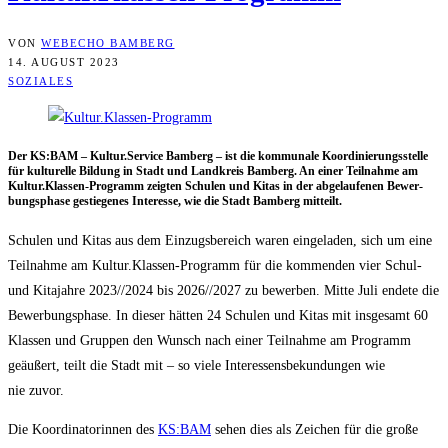
VON
WEBECHO BAMBERG
14. AUGUST 2023
SOZIALES
Der KS:BAM – Kultur.Service Bam­berg – ist die kom­mu­na­le Koor­di­nie­rungs­stel­le
für kul­tu­rel­le Bil­dung in Stadt und Land­kreis Bam­berg. An einer Teil­nah­me am
Kultur.Klassen-Programm zeig­ten Schu­len und Kitas in der abge­lau­fe­nen Bewer­
bungs­pha­se gestie­ge­nes Inter­es­se, wie die Stadt Bam­berg mitteilt.
Schu­len und Kitas aus dem Ein­zugs­be­reich waren ein­ge­la­den, sich um eine
Teil­nah­me am Kultur.Klassen-Programm für die kom­men­den vier Schul-
und Kita­jah­re 2023/​/​2024 bis 2026/​/​2027 zu bewer­ben. Mit­te Juli ende­te die
Bewer­bungs­pha­se. In die­ser hät­ten 24 Schu­len und Kitas mit ins­ge­samt 60
Klas­sen und Grup­pen den Wunsch nach einer Teil­nah­me am Pro­gramm
geäu­ßert, teilt die Stadt mit – so vie­le Inter­es­sens­be­kun­dun­gen wie
nie zuvor.
Die Koor­di­na­to­rin­nen des
KS:BAM
sehen dies als Zei­chen für die gro­ße