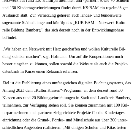
Netz­werk aus rund 150 Kul­tur­part­ne­rin­nen und ‑part­nern sowie 70 Schu­len
und 130 Kin­der­ta­ges­ein­rich­tun­gen fin­det durch KS:BAM ein regel­mä­ßi­ger
Aus­tausch statt. Zur Ver­net­zung gehö­ren auch lan­des- und bun­des­wei­te
soge­nann­te Städ­te­dia­lo­ge und künf­tig das „KUBIBAM – Netz­werk Kul­tu­
rel­le Bil­dung Bam­berg“, das sich der­zeit noch in der Ent­wick­lungs­pha­se
befindet.
„Wir haben ein Netz­werk mit Herz geschaf­fen und wol­len Kul­tu­rel­le Bil­
dung sicht­bar machen“, sagt Hof­mann. Um auf die Koope­ra­tio­nen noch
bes­ser ein­ge­hen zu kön­nen, sol­len sowohl die Web­site als auch die Pro­jekt­
da­ten­bank in Kür­ze einen Relaunch erfahren.
Ziel ist die Eta­blie­rung eines umfang­rei­chen digi­ta­len Buchungs­sys­tems, das
Anfang 2023 dem „Kultur.Klassen“-Programm, an dem der­zeit rund 50
Klas­sen aus rund 20 Bil­dungs­ein­rich­tun­gen in Stadt und Land­kreis Bam­berg
teil­neh­men, zur Ver­fü­gung ste­hen soll. Sie kön­nen zusam­men mit 100 Kul­
tur­part­ne­rin­nen und ‑part­nern ziel­ge­rich­te­te Pro­jek­te für die Kin­der­ta­ges­
ein­rich­tung oder die Grund‑, För­der- und Mit­tel­schu­le aus über 300 unter­
schied­li­chen Ange­bo­ten rea­li­sie­ren. „Mit eini­gen Schu­len und Kitas tre­ten