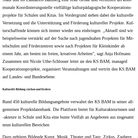
mu­na­le Koor­di­nie­rungs­stel­le viel­fäl­ti­ge kul­tur­päd­ago­gi­sche Koope­ra­ti­ons­
pro­jek­te für Schu­len und Kitas. Im Vor­der­grund ste­hen dabei die kul­tu­rel­le
Ver­net­zung und die Unter­stüt­zung und För­de­rung kul­tu­rel­ler Pro­jek­te. Kul­
tur­schaf­fen­de kön­nen sich immer wie­der neu ein­brin­gen. „Aktu­ell sind wir
bei­spiels­wei­se ver­stärkt auf der Suche nach jugend­na­hen Pro­jek­ten für Mit­
tel­schu­len und För­der­zen­tren sowie nach Pro­jek­ten für Klein­kin­der ab
einem Jahr, am bes­ten im frei­en, krea­ti­ven Arbei­ten“, sagt Anja Hof­mann.
Zusam­men mit Nico­le Uthe-Schlos­ser lei­tet sie den KS:BAM, mana­ged
Koope­ra­ti­ons­pro­jek­te, orga­ni­siert Ver­an­stal­tun­gen und ver­tritt den KS:BAM
auf Lan­des- und Bundesebene.
Kul­tu­rel­le Bil­dung stär­ken und fördern
Rund 450 kul­tu­rel­le Bil­dungs­an­ge­bo­te ver­wal­tet der KS:BAM in sei­ner all­
ge­mei­nen Pro­jekt­da­ten­bank. Die Platt­form bie­tet für Kul­tur­ak­teu­rin­nen und
‑akteu­re in Schu­le und Kita eine bun­te Viel­falt an Ange­bo­ten aus ins­ge­samt
neun kul­tu­rel­len Bereichen.
Dazu gehö­ren Bil­den­de Kunst, Musik, Thea­ter und Tanz, Zir­kus, Zau­bern