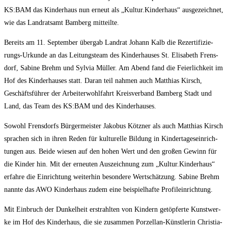
KS:BAM das Kin­der­haus nun erneut als „Kultur.Kinderhaus“ aus­ge­zeich­net,
wie das Land­rats­amt Bam­berg mitteilte.
Bereits am 11. Sep­tem­ber über­gab Land­rat Johann Kalb die Rezer­ti­fi­zie­
rungs-Urkun­de an das Lei­tungs­team des Kin­der­hau­ses St. Eli­sa­beth Frens­
dorf, Sabi­ne Brehm und Syl­via Mül­ler. Am Abend fand die Fei­er­lich­keit im
Hof des Kin­der­hau­ses statt. Dar­an teil nah­men auch Mat­thi­as Kirsch,
Geschäfts­füh­rer der Arbei­ter­wohl­fahrt Kreis­ver­band Bam­berg Stadt und
Land, das Team des KS:BAM und des Kinderhauses.
Sowohl Frens­dorfs Bür­ger­meis­ter Jako­bus Kötz­ner als auch Mat­thi­as Kirsch
spra­chen sich in ihren Reden für kul­tu­rel­le Bil­dung in Kin­der­ta­ges­ein­rich­
tun­gen aus. Bei­de wie­sen auf den hohen Wert und den gro­ßen Gewinn für
die Kin­der hin. Mit der erneu­ten Aus­zeich­nung zum „Kultur.Kinderhaus“
erfah­re die Ein­rich­tung wei­ter­hin beson­de­re Wert­schät­zung. Sabi­ne Brehm
nann­te das AWO Kin­der­haus zudem eine bei­spiel­haf­te Profileinrichtung.
Mit Ein­bruch der Dun­kel­heit erstrahl­ten von Kin­dern getöp­fer­te Kunst­wer­
ke im Hof des Kin­der­haus, die sie zusam­men Por­zel­lan-Künst­le­rin Chris­tia­