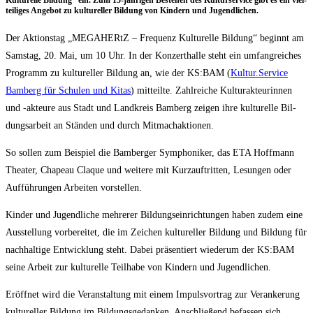
Kul­tu­rel­le Bil­dung“ ein. Zum 15-jäh­ri­gen Bestehen des Kul­tur­ser­vice gibt es ein viel­
tei­li­ges Ange­bot zu kul­tu­rel­ler Bil­dung von Kin­dern und Jugendlichen.
Der Akti­ons­tag „MEGA­HERtZ – Fre­quenz Kul­tu­rel­le Bil­dung“ beginnt am
Sams­tag, 20. Mai, um 10 Uhr. In der Kon­zert­hal­le steht ein umfang­rei­ches
Pro­gramm zu kul­tu­rel­ler Bil­dung an, wie der KS:BAM (
Kultur.Service
Bam­berg für Schu­len und Kitas
) mit­teil­te. Zahl­rei­che Kul­tur­ak­teu­rin­nen
und ‑akteu­re aus Stadt und Land­kreis Bam­berg zei­gen ihre kul­tu­rel­le Bil­
dungs­ar­beit an Stän­den und durch Mitmachaktionen.
So sol­len zum Bei­spiel die Bam­ber­ger Sym­pho­ni­ker, das ETA Hoff­mann
Thea­ter, Cha­peau Claque und wei­te­re mit Kurz­auf­trit­ten, Lesun­gen oder
Auf­füh­run­gen Arbei­ten vorstellen.
Kin­der und Jugend­li­che meh­re­rer Bil­dungs­ein­rich­tun­gen haben zudem eine
Aus­stel­lung vor­be­rei­tet, die im Zei­chen kul­tu­rel­ler Bil­dung und Bil­dung für
nach­hal­ti­ge Ent­wick­lung steht. Dabei prä­sen­tiert wie­der­um der KS:BAM
sei­ne Arbeit zur kul­tu­rel­le Teil­ha­be von Kin­dern und Jugendlichen.
Eröff­net wird die Ver­an­stal­tung mit einem Impuls­vor­trag zur Ver­an­ke­rung
kul­tu­rel­ler Bil­dung im Bil­dungs­ge­dan­ken. Anschlie­ßend befas­sen sich