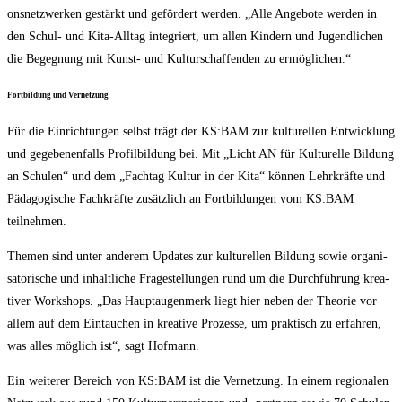
ons­netz­wer­ken gestärkt und geför­dert wer­den. „Alle Ange­bo­te wer­den in
den Schul- und Kita-All­tag inte­griert, um allen Kin­dern und Jugend­li­chen
die Begeg­nung mit Kunst- und Kul­tur­schaf­fen­den zu ermöglichen.“
Fort­bil­dung und Vernetzung
Für die Ein­rich­tun­gen selbst trägt der KS:BAM zur kul­tu­rel­len Ent­wick­lung
und gege­be­nen­falls Pro­fil­bil­dung bei. Mit „Licht AN für Kul­tu­rel­le Bil­dung
an Schu­len“ und dem „Fach­tag Kul­tur in der Kita“ kön­nen Lehr­kräf­te und
Päd­ago­gi­sche Fach­kräf­te zusätz­lich an Fort­bil­dun­gen vom KS:BAM
teilnehmen.
The­men sind unter ande­rem Updates zur kul­tu­rel­len Bil­dung sowie orga­ni­
sa­to­ri­sche und inhalt­li­che Fra­ge­stel­lun­gen rund um die Durch­füh­rung krea­
ti­ver Work­shops. „Das Haupt­au­gen­merk liegt hier neben der Theo­rie vor
allem auf dem Ein­tau­chen in krea­ti­ve Pro­zes­se, um prak­tisch zu erfah­ren,
was alles mög­lich ist“, sagt Hofmann.
Ein wei­te­rer Bereich von KS:BAM ist die Ver­net­zung. In einem regio­na­len