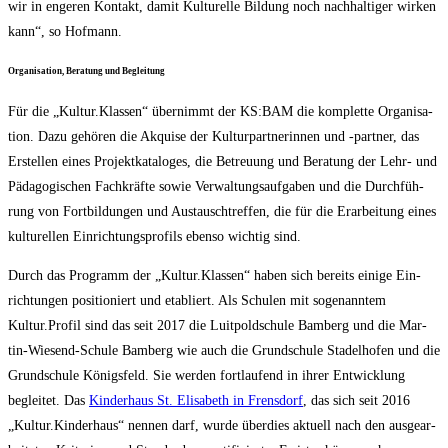
wir in enge­ren Kon­takt, damit Kul­tu­rel­le Bil­dung noch nach­hal­ti­ger wir­ken
kann“, so Hofmann.
Orga­ni­sa­ti­on, Bera­tung und Begleitung
Für die „Kultur.Klassen“ über­nimmt der KS:BAM die kom­plet­te Orga­ni­sa­
ti­on. Dazu gehö­ren die Akqui­se der Kul­tur­part­ne­rin­nen und ‑part­ner, das
Erstel­len eines Pro­jekt­ka­ta­lo­ges, die Betreu­ung und Bera­tung der Lehr- und
Päd­ago­gi­schen Fach­kräf­te sowie Ver­wal­tungs­auf­ga­ben und die Durch­füh­
rung von Fort­bil­dun­gen und Aus­tausch­tref­fen, die für die Erar­bei­tung eines
kul­tu­rel­len Ein­rich­tungs­pro­fils eben­so wich­tig sind.
Durch das Pro­gramm der „Kultur.Klassen“ haben sich bereits eini­ge Ein­
rich­tun­gen posi­tio­niert und eta­bliert. Als Schu­len mit soge­nann­tem
Kultur.Profil sind das seit 2017 die Luit­pold­schu­le Bam­berg und die Mar­
tin-Wie­send-Schu­le Bam­berg wie auch die Grund­schu­le Sta­del­ho­fen und die
Grund­schu­le Königs­feld. Sie wer­den fort­lau­fend in ihrer Ent­wick­lung
beglei­tet. Das
Kin­der­haus St. Eli­sa­beth in Frens­dorf
, das sich seit 2016
„Kultur.Kinderhaus“ nen­nen darf, wur­de über­dies aktu­ell nach den aus­ge­ar­