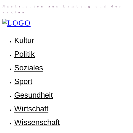
Nach­rich­ten aus Bam­berg und der
Region
Kul­tur
Poli­tik
Sozia­les
Sport
Gesund­heit
Wirt­schaft
Wis­sen­schaft