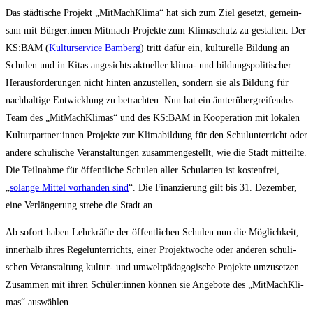
Das städ­ti­sche Pro­jekt „Mit­Mach­Kli­ma“ hat sich zum Ziel gesetzt, gemein­
sam mit Bürger:innen Mit­mach-Pro­jek­te zum Kli­ma­schutz zu gestal­ten. Der
KS:BAM (
Kul­tur­ser­vice Bam­berg
) tritt dafür ein, kul­tu­rel­le Bil­dung an
Schu­len und in Kitas ange­sichts aktu­el­ler kli­ma- und bil­dungs­po­li­ti­scher
Her­aus­for­de­run­gen nicht hin­ten anzu­stel­len, son­dern sie als Bil­dung für
nach­hal­ti­ge Ent­wick­lung zu betrach­ten. Nun hat ein ämter­über­grei­fen­des
Team des „Mit­Mach­Kli­mas“ und des KS:BAM in Koope­ra­ti­on mit loka­len
Kulturpartner:innen Pro­jek­te zur Kli­ma­bil­dung für den Schul­un­ter­richt oder
ande­re schu­li­sche Ver­an­stal­tun­gen zusam­men­ge­stellt, wie die Stadt mit­teil­te.
Die Teil­nah­me für öffent­li­che Schu­len aller Schul­ar­ten ist kos­ten­frei,
„
solan­ge Mit­tel vor­han­den sind
“. Die Finan­zie­rung gilt bis 31. Dezem­ber,
eine Ver­län­ge­rung stre­be die Stadt an.
Ab sofort haben Lehr­kräf­te der öffent­li­chen Schu­len nun die Mög­lich­keit,
inner­halb ihres Regel­un­ter­richts, einer Pro­jekt­wo­che oder ande­ren schu­li­
schen Ver­an­stal­tung kul­tur- und umwelt­päd­ago­gi­sche Pro­jek­te umzu­set­zen.
Zusam­men mit ihren Schüler:innen kön­nen sie Ange­bo­te des „Mit­Mach­Kli­
mas“ auswählen.