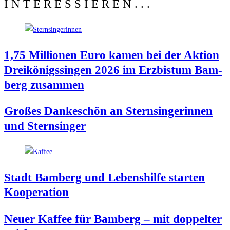
INTERESSIEREN...
1,75 Mil­lio­nen Euro kamen bei der Akti­on
Drei­kö­nigs­sin­gen 2026 im Erz­bis­tum Bam­
berg zusammen
Gro­ßes Dan­ke­schön an Stern­sin­ge­rin­nen
und Sternsinger
Stadt Bam­berg und Lebens­hil­fe star­ten
Kooperation
Neu­er Kaf­fee für Bam­berg – mit dop­pel­ter