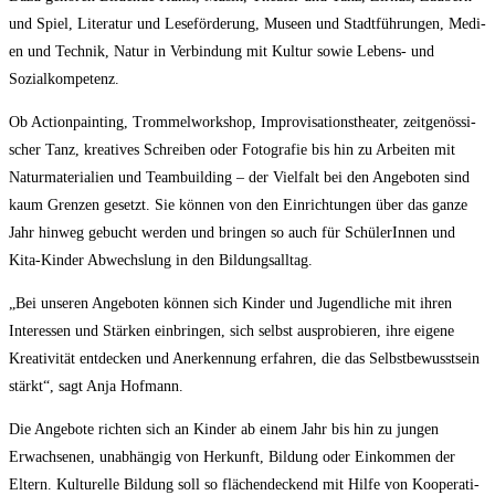
und Spiel, Lite­ra­tur und Lese­för­de­rung, Muse­en und Stadt­füh­run­gen, Medi­
en und Tech­nik, Natur in Ver­bin­dung mit Kul­tur sowie Lebens- und
Sozialkompetenz.
Ob Action­pain­ting, Trom­mel­work­shop, Impro­vi­sa­ti­ons­thea­ter, zeit­ge­nös­si­
scher Tanz, krea­ti­ves Schrei­ben oder Foto­gra­fie bis hin zu Arbei­ten mit
Natur­ma­te­ria­li­en und Team­buil­ding – der Viel­falt bei den Ange­bo­ten sind
kaum Gren­zen gesetzt. Sie kön­nen von den Ein­rich­tun­gen über das gan­ze
Jahr hin­weg gebucht wer­den und brin­gen so auch für Schü­le­rIn­nen und
Kita-Kin­der Abwechs­lung in den Bildungsalltag.
„Bei unse­ren Ange­bo­ten kön­nen sich Kin­der und Jugend­li­che mit ihren
Inter­es­sen und Stär­ken ein­brin­gen, sich selbst aus­pro­bie­ren, ihre eige­ne
Krea­ti­vi­tät ent­de­cken und Aner­ken­nung erfah­ren, die das Selbst­be­wusst­sein
stärkt“, sagt Anja Hofmann.
Die Ange­bo­te rich­ten sich an Kin­der ab einem Jahr bis hin zu jun­gen
Erwach­se­nen, unab­hän­gig von Her­kunft, Bil­dung oder Ein­kom­men der
Eltern. Kul­tu­rel­le Bil­dung soll so flä­chen­de­ckend mit Hil­fe von Koope­ra­ti­