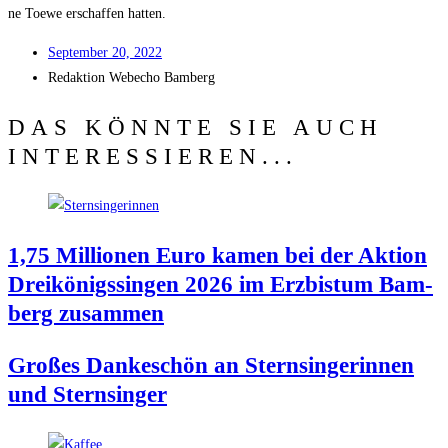
ne Toe­we erschaf­fen hatten.
Sep­tem­ber 20, 2022
Redak­ti­on
Web­echo Bamberg
DAS KÖNNTE SIE AUCH
INTERESSIEREN...
1,75 Mil­lio­nen Euro kamen bei der Akti­on
Drei­kö­nigs­sin­gen 2026 im Erz­bis­tum Bam­
berg zusammen
Gro­ßes Dan­ke­schön an Stern­sin­ge­rin­nen
und Sternsinger