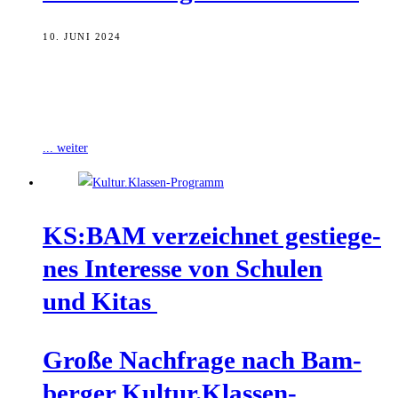
10. JUNI 2024
Mit einer gemeinsamen Initiative des Projekts „MitMachKlima“ und
des KS:BAM möchte die Stadt Bamberg kulturelle Klimabildung an
Schulen stärken. Solange die Mittel
... weiter
KS:BAM ver­zeich­net gestie­ge­
nes Inter­es­se von Schu­len
und Kitas
Gro­ße Nach­fra­ge nach Bam­
ber­ger Kultur.Klassen-