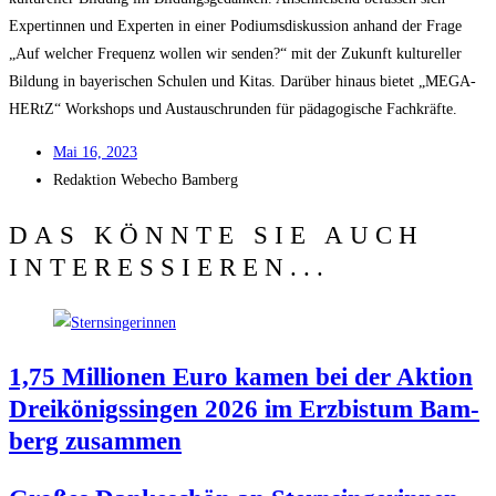
Exper­tin­nen und Exper­ten in einer Podi­ums­dis­kus­si­on anhand der Fra­ge
„Auf wel­cher Fre­quenz wol­len wir sen­den?“ mit der Zukunft kul­tu­rel­ler
Bil­dung in baye­ri­schen Schu­len und Kitas. Dar­über hin­aus bie­tet „MEGA­
HERtZ“ Work­shops und Aus­tausch­run­den für päd­ago­gi­sche Fachkräfte.
Mai 16, 2023
Redak­ti­on
Web­echo Bamberg
DAS KÖNNTE SIE AUCH
INTERESSIEREN...
1,75 Mil­lio­nen Euro kamen bei der Akti­on
Drei­kö­nigs­sin­gen 2026 im Erz­bis­tum Bam­
berg zusammen