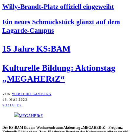
Wil­ly-Brandt-Platz offi­zi­ell eingeweiht
Ein neu­es Schmuck­stück glänzt auf dem
Lagarde-Campus
15 Jah­re KS:BAM
Kul­tu­rel­le Bil­dung: Akti­ons­tag
„MEGA­HERtZ“
VON
WEBECHO BAMBERG
16. MAI 2023
SOZIALES
Der KS:BAM lädt am Wochen­en­de zum Akti­ons­tag „MEGA­HERtZ – Fre­quenz