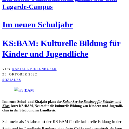
Lagarde-Campus
Im neu­en Schuljahr
KS:BAM: Kul­tu­rel­le Bil­dung für
Kin­der und Jugendliche
VON
DANIELA PIELENHOFER
25. OKTOBER 2022
SOZIALES
Im neu­en Schul- und Kita­jahr plant der
Kultur.Service Bam­berg für Schu­len und
Kitas
, kurz KS:BAM, Neu­es für die kul­tu­rel­le Bil­dung von Kin­dern und Jugend­li­
chen in der Stadt und im Landkreis.
Seit mehr als 15 Jah­ren ist der KS:BAM für die kul­tu­rel­le Bil­dung in der
Stadt und im Land­kreis Bam­berg eine fes­te Grö­ße und ver­mit­telt als kom­