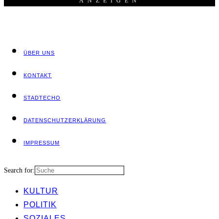
ANZEI­GEN
ÜBER UNS
KON­TAKT
STADT­ECHO
DATEN­SCHUTZ­ER­KLÄ­RUNG
IMPRES­SUM
Search for:
KUL­TUR
POLI­TIK
SOZIA­LES