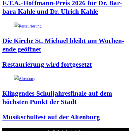
E.T.A.-Hoffmann-Preis 2026 für Dr. Bar­
ba­ra Kah­le und Dr. Ulrich Kahle
Die Kir­che St. Micha­el bleibt am Wochen­
en­de geöffnet
Restau­rie­rung wird fortgesetzt
Klin­gen­des Schul­jah­res­fi­na­le auf dem
höchs­ten Punkt der Stadt
Musik­schul­fest auf der Altenburg