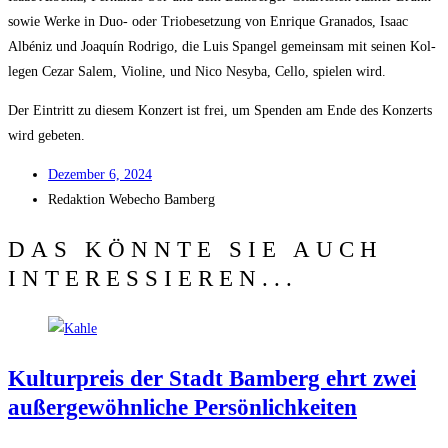
sowie Wer­ke in Duo- oder Trio­be­set­zung von Enri­que Gra­na­dos, Isaac
Albé­niz und Joa­quín Rodri­go, die Luis Span­gel gemein­sam mit sei­nen Kol­
le­gen Cezar Salem, Vio­li­ne, und Nico Nesy­ba, Cel­lo, spie­len wird.
Der Ein­tritt zu die­sem Kon­zert ist frei, um Spen­den am Ende des Kon­zerts
wird gebeten.
Dezem­ber 6, 2024
Redak­ti­on
Web­echo Bamberg
DAS KÖNNTE SIE AUCH
INTERESSIEREN...
Kul­tur­preis der Stadt Bam­berg ehrt zwei
außer­ge­wöhn­li­che Persönlichkeiten