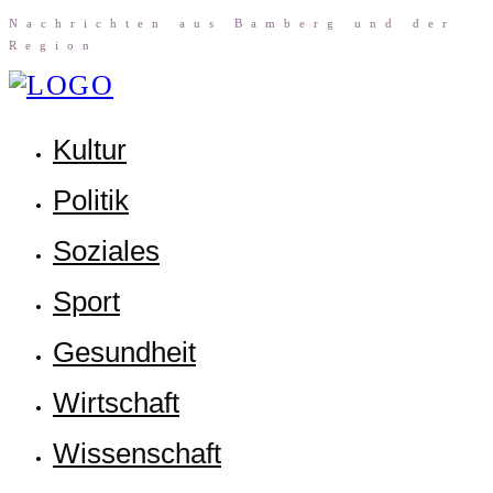
Nach­rich­ten aus Bam­berg und der
Region
Kul­tur
Poli­tik
Sozia­les
Sport
Gesund­heit
Wirt­schaft
Wis­sen­schaft