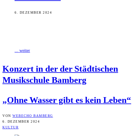
6. DEZEMBER 2024
Luis Spangel, neue Gitarren-Lehrkraft an der Städtischen
Musikschule Bamberg, musiziert mit zwei Kollegen im
Dientzenhofersaal. Bei der Auswahl seiner Werke für das
... weiter
Kon­zert in der der Städ­ti­schen
Musik­schu­le Bamberg
„Ohne Was­ser gibt es kein Leben“
VON
WEBECHO BAMBERG
6. DEZEMBER 2024
KULTUR