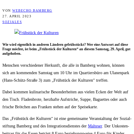
VON
WEBECHO BAMBERG
27. APRIL 2023
SOZIALES
Wie wird eigent­lich in ande­ren Län­dern gefrüh­stückt? Wer eine Ant­wort auf die­se
Fra­ge möch­te, ist beim „Früh­stück der Kul­tu­ren“ an die­sem Sams­tag, 29. April, gut
aufgehoben.
Men­schen ver­schie­de­ner Her­kunft, die alle in Bam­berg woh­nen, kön­nen
sich am kom­men­den Sams­tag um 10 Uhr im Quar­tiers­bü­ro am Ula­nen­park
(Hans-Schütz-Stra­ße 3) zum „Früh­stück der Kul­tu­ren“ treffen.
Dabei kom­men kuli­na­ri­sche Beson­der­hei­ten aus vie­len Ecken der Welt auf
den Tisch. Fla­den­bro­te, herz­haf­te Auf­stri­che, Sup­pe, Baguettes oder auch
fri­sche Bröt­chen aus Fran­ken ste­hen auf der Speisekarte.
Das „Früh­stück der Kul­tu­ren“ ist eine gemein­sa­me Ver­an­stal­tung der Sozi­al­
stif­tung Bam­berg und des Inte­gra­ti­ons­diens­tes der
Mal­te­ser
. Der Unkos­ten­
bei­trag für das Essen beträgt 8 Euro bezie­hungs­wei­se 4 Euro für Kin­der