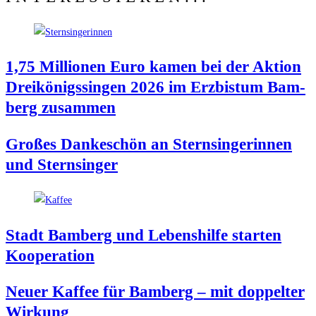
1,75 Mil­lio­nen Euro kamen bei der Akti­on
Drei­kö­nigs­sin­gen 2026 im Erz­bis­tum Bam­
berg zusammen
Gro­ßes Dan­ke­schön an Stern­sin­ge­rin­nen
und Sternsinger
Stadt Bam­berg und Lebens­hil­fe star­ten
Kooperation
Neu­er Kaf­fee für Bam­berg – mit dop­pel­ter
Wirkung