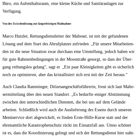
Büro, ein Auf­ent­halts­raum, eine klei­ne Küche und Sani­tär­an­la­gen zur
Verfügung.
Von der Zwi­schen­lö­sung zur län­ger­fris­ti­gen Maßnahme
Mar­co Hutz­ler, Ret­tungs­dienst­lei­ter der Mal­te­ser, ist mit der gefun­de­nen
Lösung und dem Start des Abruf­plat­zes zufrie­den. „Für unse­re Mit­ar­bei­ten­
den ist die neue Situa­ti­on zwar durch­aus eine Umstel­lung, jedoch haben wir
für gute Rah­men­be­din­gun­gen in der Moos­stra­ße gesorgt, so dass der Über­
gang rei­bungs­los gelang“, sagt er. „Ein paar Klei­nig­kei­ten gibt es sicher­lich
noch zu opti­mie­ren, aber das kris­tal­li­siert sich erst mit der Zeit heraus.“
Auch Clau­dia Rammin­ger, Diö­ze­san­ge­schäfts­füh­re­rin, freut sich laut Mal­te­
ser­mit­tei­lung über den neu­en Stand­ort. „Es bedurf­te eini­ger Abstim­mung
zwi­schen den unter­schied­li­chen Diens­ten, die bei uns auf dem Gelän­de
arbei­ten. Schließ­lich wird auch die Aus­lie­fe­rung des Essens durch unse­ren
Menü­se­rvice dort abge­wi­ckelt, es fin­den Ers­te-Hil­fe-Kur­se statt und der
ehren­amt­li­che Kata­stro­phen­schutz rückt im Ein­satz­fall aus. Umso schö­ner
ist es, dass die Koor­di­nie­rung gelingt und sich der Ret­tungs­dienst hier naht­