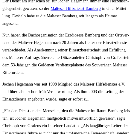
Der Dienst am Men­schen sei für Jochen Hege­mann immer eine Her­zens­an­
ge­le­gen­heit gewe­sen, so der
Mal­te­ser Hilfs­dienst Bam­berg
in einer Mit­tei­
lung. Des­halb habe er die Mal­te­ser Bam­berg seit lan­gem als Hei­mat
angesehen.
Nun haben die Dach­or­ga­ni­sa­ti­on der Erz­diö­ze­se Bam­berg und der Orts­ver­
band der Mal­te­ser Hege­mann nach 20 Jah­ren als Lei­ter der Ein­satz­diens­te
ver­ab­schie­det. Als Aner­ken­nung sei­ner Ein­satz­be­reit­schaft und Erfül­lung
des Mal­te­ser-Auf­trags über­reich­te Diö­ze­san­lei­ter Chris­toph von Gra­fen­stein
dem 53-Jäh­ri­gen die Gol­de­nen Ver­dienst­pla­ket­te des Sou­ve­rä­nen Mal­te­ser
Ritterordens.
Jochen Hege­mann war seit 1998 Mit­glied des Mal­te­ser Hilfs­diens­tes e.V.
und über­nahm schon früh Ver­ant­wor­tung. Als ihm 2003 die Lei­tung der
Ein­satz­diens­te ange­bo­ten wur­de, sag­te er sofort zu.
„Für den Dienst an den Men­schen, den die Mal­te­ser im Raum Bam­berg leis­
ten, ist Jochen Hege­mann maß­geb­lich mit­ver­ant­wort­lich gewe­sen“, sag­te
Chris­toph von Gra­fen­stein in sei­ner Lau­da­tio. „Als lang­jäh­ri­ger Lei­ter der
Ein­satz­diens­te führ­te er nicht nur das umfang­rei­che Tages­ge­schäft, son­dern