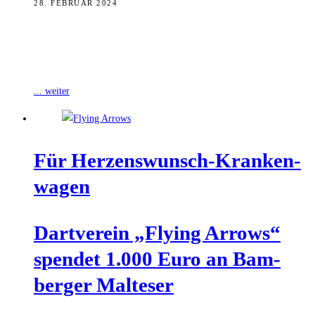
28. FEBRUAR 2024
Auf ihrem Gelände in der Moosstraße betreiben die Bamberger
Malteser derzeit eine provisorische Wache für ihren Rettungsdienst.
Dieser Standort wurde wegen des
... weiter
Für Her­zens­wunsch-Kran­ken­
wa­gen
Dart­ver­ein „Fly­ing Arrows“
spen­det 1.000 Euro an Bam­
ber­ger Malteser