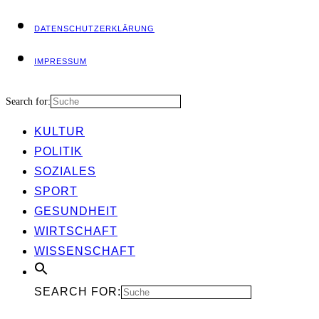
DATEN­SCHUTZ­ER­KLÄ­RUNG
IMPRES­SUM
Search for:
KUL­TUR
POLI­TIK
SOZIA­LES
SPORT
GESUND­HEIT
WIRT­SCHAFT
WIS­SEN­SCHAFT
SEARCH FOR: