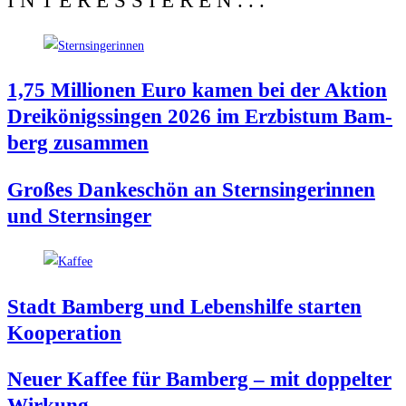
INTERESSIEREN...
1,75 Mil­lio­nen Euro kamen bei der Akti­on
Drei­kö­nigs­sin­gen 2026 im Erz­bis­tum Bam­
berg zusammen
Gro­ßes Dan­ke­schön an Stern­sin­ge­rin­nen
und Sternsinger
Stadt Bam­berg und Lebens­hil­fe star­ten
Kooperation
Neu­er Kaf­fee für Bam­berg – mit dop­pel­ter
Wirkung