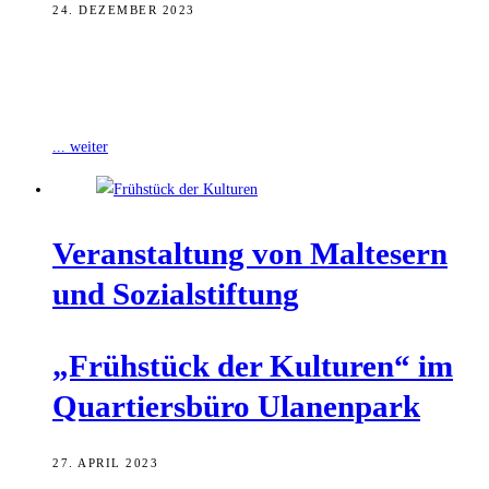
24. DEZEMBER 2023
Um den Herzenswunsch-Krankenwagen der Bamberger Malteser zu
unterstützen, hat der Unterleinleiter Dartverein „Flying Arrows“ der
Sozialorganisation eine Spende von 1.000 Euro gemacht.
... weiter
Ver­an­stal­tung von Mal­te­sern
und Sozialstiftung
„Früh­stück der Kul­tu­ren“ im
Quar­tiers­bü­ro Ulanenpark
27. APRIL 2023