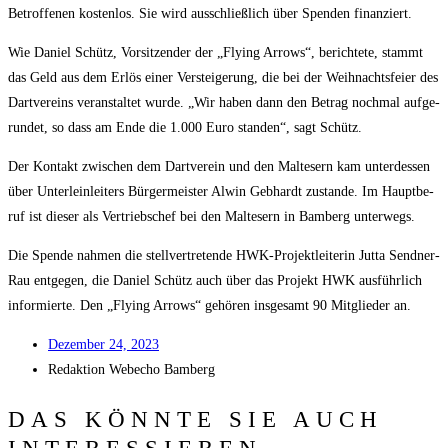
Betrof­fe­nen kos­ten­los. Sie wird aus­schließ­lich über Spen­den finanziert.
Wie Dani­el Schütz, Vor­sit­zen­der der „Fly­ing Arrows“, berich­te­te, stammt
das Geld aus dem Erlös einer Ver­stei­ge­rung, die bei der Weih­nachts­fei­er des
Dart­ver­eins ver­an­stal­tet wur­de. „Wir haben dann den Betrag noch­mal auf­ge­
run­det, so dass am Ende die 1.000 Euro stan­den“, sagt Schütz.
Der Kon­takt zwi­schen dem Dart­ver­ein und den Mal­te­sern kam unter­des­sen
über Unter­lein­lei­ters Bür­ger­meis­ter Alwin Geb­hardt zustan­de. Im Haupt­be­
ruf ist die­ser als Ver­triebs­chef bei den Mal­te­sern in Bam­berg unterwegs.
Die Spen­de nah­men die stell­ver­tre­ten­de HWK-Pro­jekt­lei­te­rin Jut­ta Send­ner-
Rau ent­ge­gen, die Dani­el Schütz auch über das Pro­jekt HWK aus­führ­lich
infor­mier­te. Den „Fly­ing Arrows“ gehö­ren ins­ge­samt 90 Mit­glie­der an.
Dezem­ber 24, 2023
Redak­ti­on
Web­echo Bamberg
DAS KÖNNTE SIE AUCH