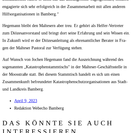
enga­gier­te sich sehr erfolg­reich in der Zusam­men­ar­beit mit allen ande­ren
Hilfs­or­ga­ni­sa­tio­nen in Bamberg.“
Hege­mann bleibt den Mal­te­sern aber treu. Er gehört als Hel­fer-Ver­tre­ter
zum Diö­ze­san­vor­stand und bringt dort sei­ne Erfah­rung und sein Wis­sen ein.
In Zukunft wird er der Diö­ze­san­lei­tung als ehren­amt­li­cher Bera­ter in Fra­
gen der Mal­te­ser Pas­to­ral zur Ver­fü­gung stehen.
Auf Wunsch von Jochen Hege­mann fand die Aus­zeich­nung wäh­rend des
soge­nann­ten „Kata­stro­phen­stamm­tischs“ in der Mal­te­ser-Geschäfts­stel­le in
der Moos­stra­ße statt. Bei die­sem Stamm­tisch han­delt es sich um einen
Zusam­men­kunft befreun­de­ter Kata­stro­phen­schutz­or­ga­ni­sa­tio­nen aus Stadt-
und Land­kreis Bamberg.
April 9, 2023
Redak­ti­on
Web­echo Bamberg
DAS KÖNNTE SIE AUCH
INTERESSIEREN...