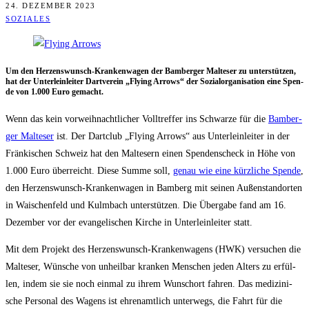
24. DEZEMBER 2023
SOZIALES
Um den Her­zens­wunsch-Kran­ken­wa­gen der Bam­ber­ger Mal­te­ser zu unter­stüt­zen,
hat der Unter­lein­lei­ter Dart­ver­ein „Fly­ing Arrows“ der Sozi­al­or­ga­ni­sa­ti­on eine Spen­
de von 1.000 Euro gemacht.
Wenn das kein vor­weih­nacht­li­cher Voll­tref­fer ins Schwar­ze für die
Bam­ber­
ger Mal­te­ser
ist. Der Dart­club „Fly­ing Arrows“ aus Unter­lein­lei­ter in der
Frän­ki­schen Schweiz hat den Mal­te­sern einen Spen­den­scheck in Höhe von
1.000 Euro über­reicht. Die­se Sum­me soll,
genau wie eine kürz­li­che Spen­de
,
den Her­zens­wunsch-Kran­ken­wa­gen in Bam­berg mit sei­nen Außen­stand­or­ten
in Wai­schen­feld und Kulm­bach unter­stüt­zen. Die Über­ga­be fand am 16.
Dezem­ber vor der evan­ge­li­schen Kir­che in Unter­lein­lei­ter statt.
Mit dem Pro­jekt des Her­zens­wunsch-Kran­ken­wa­gens (HWK) ver­su­chen die
Mal­te­ser, Wün­sche von unheil­bar kran­ken Men­schen jeden Alters zu erfül­
len, indem sie sie noch ein­mal zu ihrem Wunschort fah­ren. Das medi­zi­ni­
sche Per­so­nal des Wagens ist ehren­amt­lich unter­wegs, die Fahrt für die