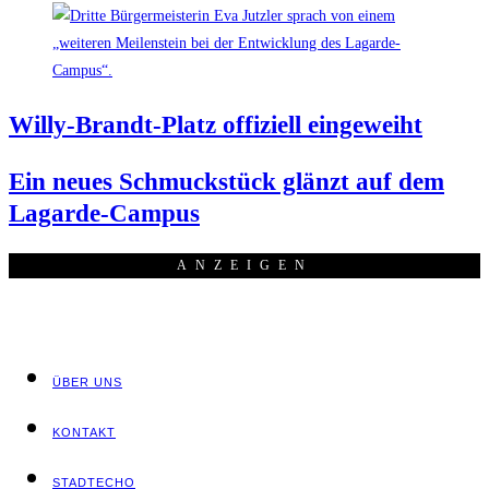
Wil­ly-Brandt-Platz offi­zi­ell eingeweiht
Ein neu­es Schmuck­stück glänzt auf dem
Lagarde-Campus
ANZEI­GEN
ÜBER UNS
KON­TAKT
STADT­ECHO