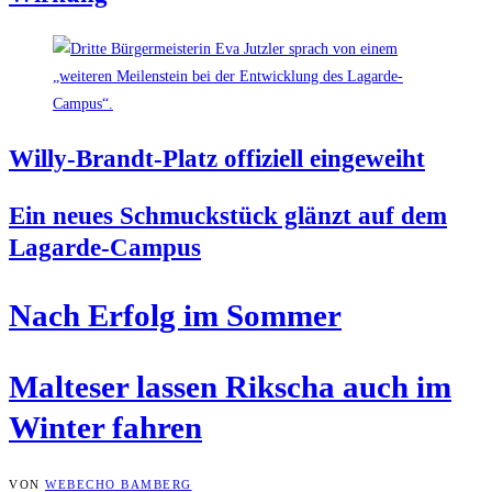
Wil­ly-Brandt-Platz offi­zi­ell eingeweiht
Ein neu­es Schmuck­stück glänzt auf dem
Lagarde-Campus
Nach Erfolg im Sommer
Mal­te­ser las­sen Rik­scha auch im
Win­ter fahren
VON
WEBECHO BAMBERG