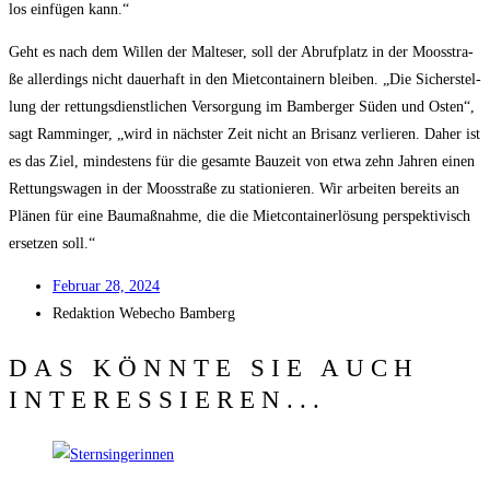
los ein­fü­gen kann.“
Geht es nach dem Wil­len der Mal­te­ser, soll der Abruf­platz in der Moos­stra­
ße aller­dings nicht dau­er­haft in den Miet­con­tai­nern blei­ben. „Die Sicher­stel­
lung der ret­tungs­dienst­li­chen Ver­sor­gung im Bam­ber­ger Süden und Osten“,
sagt Rammin­ger, „wird in nächs­ter Zeit nicht an Bri­sanz ver­lie­ren. Daher ist
es das Ziel, min­des­tens für die gesam­te Bau­zeit von etwa zehn Jah­ren einen
Ret­tungs­wa­gen in der Moos­stra­ße zu sta­tio­nie­ren. Wir arbei­ten bereits an
Plä­nen für eine Bau­maß­nah­me, die die Miet­con­tain­erlö­sung per­spek­ti­visch
erset­zen soll.“
Febru­ar 28, 2024
Redak­ti­on
Web­echo Bamberg
DAS KÖNNTE SIE AUCH
INTERESSIEREN...