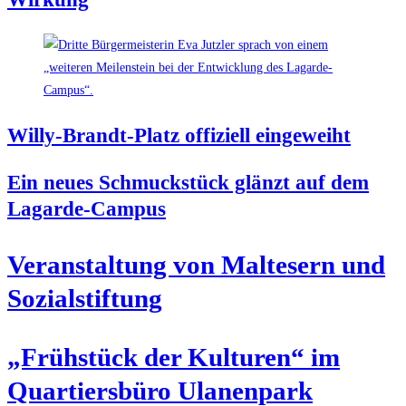
Wil­ly-Brandt-Platz offi­zi­ell eingeweiht
Ein neu­es Schmuck­stück glänzt auf dem
Lagarde-Campus
Ver­an­stal­tung von Mal­te­sern und
Sozialstiftung
„Früh­stück der Kul­tu­ren“ im
Quar­tiers­bü­ro Ulanenpark