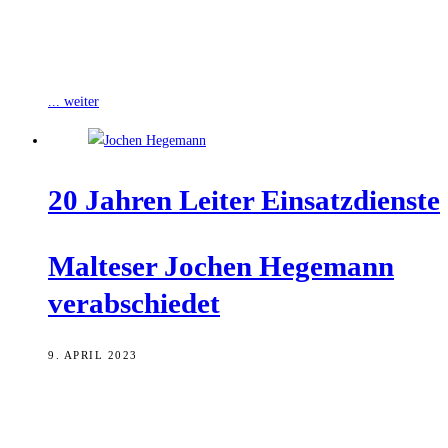
Wie wird eigentlich in anderen Ländern gefrühstückt? Wer eine
Antwort auf diese Frage will, ist beim „Frühstück der Kulturen“ an
diesem Samstag,
... weiter
20 Jah­ren Lei­ter Einsatzdienste
Mal­te­ser Jochen Hege­mann
verabschiedet
9. APRIL 2023
Nach 20 Jahren als Leiter der Einsatzdienste der Bamberger Malteser
wurde Jochen Hegemann unter der Woche verabschiedet. Für den
Dienst an