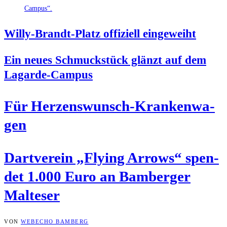
Wil­ly-Brandt-Platz offi­zi­ell eingeweiht
Ein neu­es Schmuck­stück glänzt auf dem
Lagarde-Campus
Für Her­zens­wunsch-Kran­ken­wa­
gen
Dart­ver­ein „Fly­ing Arrows“ spen­
det 1.000 Euro an Bam­ber­ger
Malteser
VON
WEBECHO BAMBERG