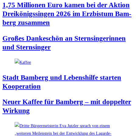
1,75 Mil­lio­nen Euro kamen bei der Akti­on
Drei­kö­nigs­sin­gen 2026 im Erz­bis­tum Bam­
berg zusammen
Gro­ßes Dan­ke­schön an Stern­sin­ge­rin­nen
und Sternsinger
Stadt Bam­berg und Lebens­hil­fe star­ten
Kooperation
Neu­er Kaf­fee für Bam­berg – mit dop­pel­ter
Wirkung