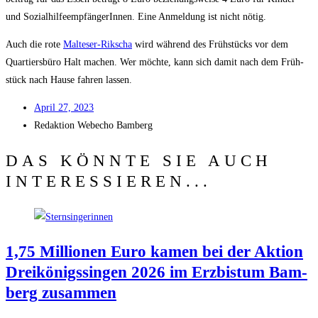
und Sozi­al­hil­fe­emp­fän­ge­rIn­nen. Eine Anmel­dung ist nicht nötig.
Auch die rote
Mal­te­ser-Rik­scha
wird wäh­rend des Früh­stücks vor dem
Quar­tiers­bü­ro Halt machen. Wer möch­te, kann sich damit nach dem Früh­
stück nach Hau­se fah­ren lassen.
April 27, 2023
Redak­ti­on
Web­echo Bamberg
DAS KÖNNTE SIE AUCH
INTERESSIEREN...
1,75 Mil­lio­nen Euro kamen bei der Akti­on
Drei­kö­nigs­sin­gen 2026 im Erz­bis­tum Bam­
berg zusammen