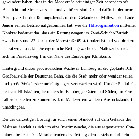
gewun­dert haben, dass in der Moos­stra­ße seit eini­ger Zeit beson­ders oft
Blau­licht und Sire­ne zu sehen und zu hören sind. Grund dafür ist der neue
Abruf­platz für den Ret­tungs­dienst auf dem Gelän­de der Mal­te­ser, der Ende
Janu­ar sei­nen Betrieb auf­ge­nom­men hat, wie die
Hilfs­or­ga­ni­sa­ti­on
mit­teil­te.
Kon­kret bedeu­tet das, dass ein Ret­tungs­wa­gen im Zwei-Schicht-Betrieb
zwi­schen 6 und 22 Uhr in der Moos­stra­ße 69 sta­tio­niert ist und von dort zu
Ein­sät­zen aus­rückt. Die eigent­li­che Ret­tungs­wa­che der Mal­te­ser befin­det
sich im Para­dies­weg 1 in der Nähe des Bam­ber­ger Klinikums.
Hin­ter­grund die­ser pro­vi­so­ri­schen Wache in Bam­berg ist die geplan­te ICE-
Groß­bau­stel­le der Deut­schen Bahn, die die Stadt mehr oder weni­ger tei­len
und gro­ße Ver­kehrs­be­ein­träch­ti­gun­gen ver­ur­sa­chen wird. Um die Pünkt­lich­
keit von Hilfs­kräf­ten, beson­ders im Bam­ber­ger Osten und Süden, im Ernst­
fall sicher­stel­len zu kön­nen, ist laut Mal­te­ser ein wei­te­rer Aus­rück­stand­ort
unabdingbar.
Bei der der­zei­ti­gen Lösung für solch einen Stand­ort auf dem Gelän­de der
Mal­te­ser han­delt es sich um eine Inte­rims­wa­che, die aus ange­mie­te­ten Con­
tai­nern besteht. Den Mit­ar­bei­ten­den des Ret­tungs­diensts ste­hen dar­in ein