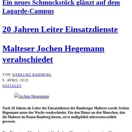
Ein neu­es Schmuck­stück glänzt auf dem
Lagarde-Campus
20 Jah­ren Lei­ter Einsatzdienste
Mal­te­ser Jochen Hege­mann
verabschiedet
VON
WEBECHO BAMBERG
9. APRIL 2023
SOZIALES
Nach 20 Jah­ren als Lei­ter der Ein­satz­diens­te der Bam­ber­ger Mal­te­ser wur­de Jochen
Hege­mann unter der Woche ver­ab­schie­det. Für den Dienst an den Men­schen, den
die Mal­te­ser im Raum Bam­berg leis­ten, sei er maß­geb­lich mit­ver­ant­wort­lich
gewesen.