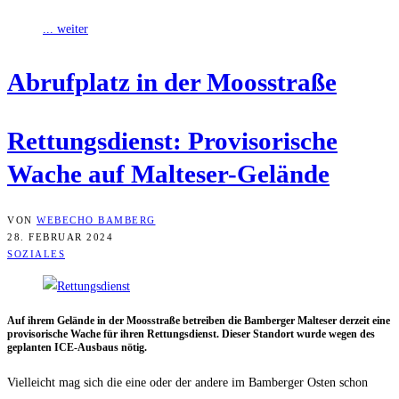
... weiter
Abruf­platz in der Moosstraße
Ret­tungs­dienst: Pro­vi­so­ri­sche
Wache auf Malteser-Gelände
VON
WEBECHO BAMBERG
28. FEBRUAR 2024
SOZIALES
Auf ihrem Gelän­de in der Moos­stra­ße betrei­ben die Bam­ber­ger Mal­te­ser der­zeit eine
pro­vi­so­ri­sche Wache für ihren Ret­tungs­dienst. Die­ser Stand­ort wur­de wegen des
geplan­ten ICE-Aus­baus nötig.
Viel­leicht mag sich die eine oder der ande­re im Bam­ber­ger Osten schon