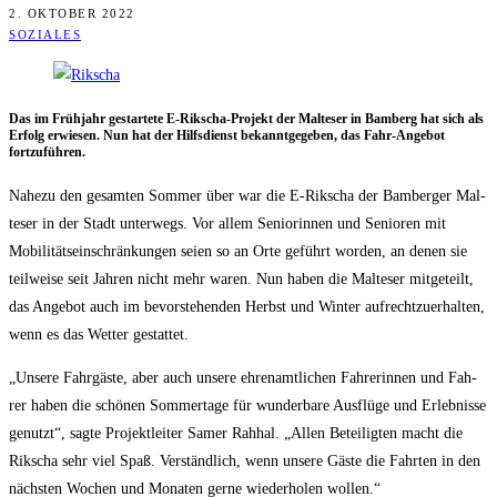
2. OKTOBER 2022
SOZIALES
Das im Früh­jahr gestar­te­te E‑Rik­scha-Pro­jekt der Mal­te­ser in Bam­berg hat sich als
Erfolg erwie­sen. Nun hat der Hilfs­dienst bekannt­ge­ge­ben, das Fahr-Ange­bot
fortzuführen.
Nahe­zu den gesam­ten Som­mer über war die E‑Rikscha der Bam­ber­ger Mal­
te­ser in der Stadt unter­wegs. Vor allem Senio­rin­nen und Senio­ren mit
Mobi­li­täts­ein­schrän­kun­gen sei­en so an Orte geführt wor­den, an denen sie
teil­wei­se seit Jah­ren nicht mehr waren. Nun haben die Mal­te­ser mit­ge­teilt,
das Ange­bot auch im bevor­ste­hen­den Herbst und Win­ter auf­recht­zu­er­hal­ten,
wenn es das Wet­ter gestattet.
„Unse­re Fahr­gäs­te, aber auch unse­re ehren­amt­li­chen Fah­re­rin­nen und Fah­
rer haben die schö­nen Som­mer­ta­ge für wun­der­ba­re Aus­flü­ge und Erleb­nis­se
genutzt“, sag­te Pro­jekt­lei­ter Samer Rahhal. „Allen Betei­lig­ten macht die
Rik­scha sehr viel Spaß. Ver­ständ­lich, wenn unse­re Gäs­te die Fahr­ten in den
nächs­ten Wochen und Mona­ten ger­ne wie­der­ho­len wollen.“