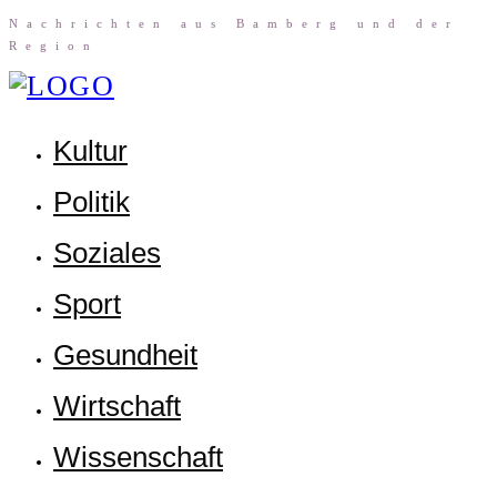
Nach­rich­ten aus Bam­berg und der
Region
Kul­tur
Poli­tik
Sozia­les
Sport
Gesund­heit
Wirt­schaft
Wis­sen­schaft