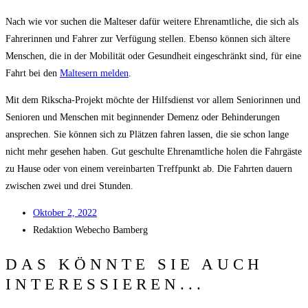
Nach wie vor suchen die Mal­te­ser dafür wei­te­re Ehren­amt­li­che, die sich als
Fah­re­rin­nen und Fah­rer zur Ver­fü­gung stel­len. Eben­so kön­nen sich älte­re
Men­schen, die in der Mobi­li­tät oder Gesund­heit ein­ge­schränkt sind, für eine
Fahrt bei den
Mal­te­sern mel­den
.
Mit dem Rik­scha-Pro­jekt möch­te der Hilfs­dienst vor allem Senio­rin­nen und
Senio­ren und Men­schen mit begin­nen­der Demenz oder Behin­de­run­gen
anspre­chen. Sie kön­nen sich zu Plät­zen fah­ren las­sen, die sie schon lan­ge
nicht mehr gese­hen haben. Gut geschul­te Ehren­amt­li­che holen die Fahr­gäs­te
zu Hau­se oder von einem ver­ein­bar­ten Treff­punkt ab. Die Fahr­ten dau­ern
zwi­schen zwei und drei Stunden.
Okto­ber 2, 2022
Redak­ti­on
Web­echo Bamberg
DAS KÖNNTE SIE AUCH
INTERESSIEREN...