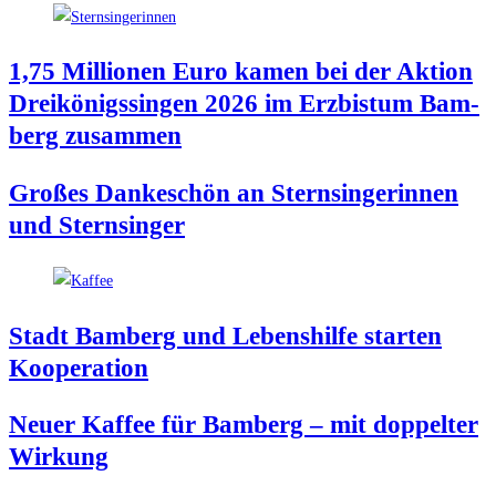
1,75 Mil­lio­nen Euro kamen bei der Akti­on
Drei­kö­nigs­sin­gen 2026 im Erz­bis­tum Bam­
berg zusammen
Gro­ßes Dan­ke­schön an Stern­sin­ge­rin­nen
und Sternsinger
Stadt Bam­berg und Lebens­hil­fe star­ten
Kooperation
Neu­er Kaf­fee für Bam­berg – mit dop­pel­ter
Wirkung