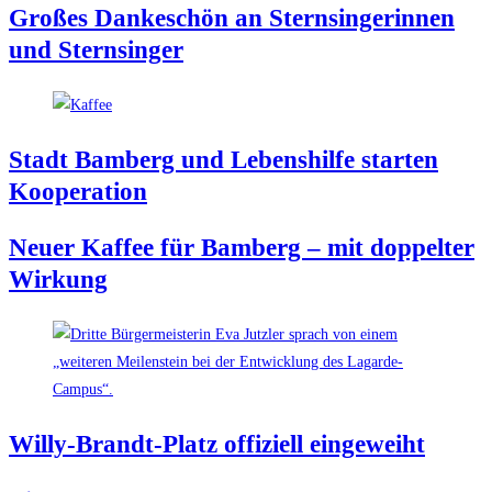
Gro­ßes Dan­ke­schön an Stern­sin­ge­rin­nen
und Sternsinger
Stadt Bam­berg und Lebens­hil­fe star­ten
Kooperation
Neu­er Kaf­fee für Bam­berg – mit dop­pel­ter
Wirkung
Wil­ly-Brandt-Platz offi­zi­ell eingeweiht