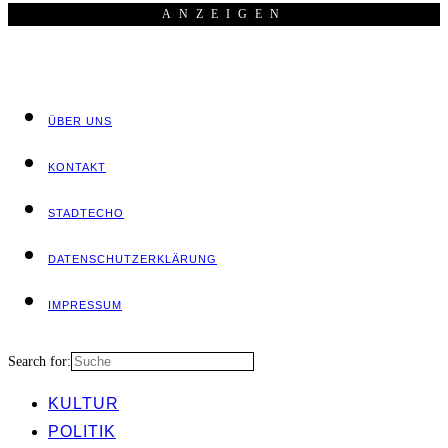
ANZEI­GEN
ÜBER UNS
KON­TAKT
STADT­ECHO
DATEN­SCHUTZ­ER­KLÄ­RUNG
IMPRES­SUM
Search for:
KUL­TUR
POLI­TIK