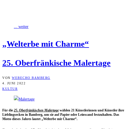
Für die 25. Oberfränkischen Malertage wählen 21 Künstlerinnen und
Künstler ihre Lieblingsecken in Bamberg, um sie auf Papier oder
Leinwand festzuhalten. Das
... weiter
„Welt­erbe mit Charme“
25. Ober­frän­ki­sche Malertage
VON
WEBECHO BAMBERG
4. JUNI 2022
KULTUR
Für die
25. Ober­frän­ki­schen Maler­ta­ge
wäh­len 21 Künst­le­rin­nen und Künst­ler ihre
Lieb­lings­ecken in Bam­berg, um sie auf Papier oder Lein­wand fest­zu­hal­ten. Das
Mot­to die­ses Jah­res lau­tet „Welt­erbe mit Charme“.