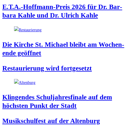
E.T.A.-Hoffmann-Preis 2026 für Dr. Bar­
ba­ra Kah­le und Dr. Ulrich Kahle
Die Kir­che St. Micha­el bleibt am Wochen­
en­de geöffnet
Restau­rie­rung wird fortgesetzt
Klin­gen­des Schul­jah­res­fi­na­le auf dem
höchs­ten Punkt der Stadt
Musik­schul­fest auf der Altenburg