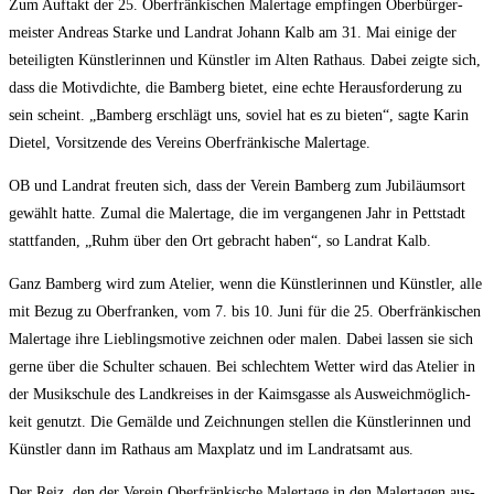
Zum Auf­takt der 25. Ober­frän­ki­schen Maler­ta­ge emp­fin­gen Ober­bür­ger­
meis­ter Andre­as Star­ke und Land­rat Johann Kalb am 31. Mai eini­ge der
betei­lig­ten Künst­le­rin­nen und Künst­ler im Alten Rat­haus. Dabei zeig­te sich,
dass die Motiv­dich­te, die Bam­berg bie­tet, eine ech­te Her­aus­for­de­rung zu
sein scheint. „Bam­berg erschlägt uns, soviel hat es zu bie­ten“, sag­te Karin
Die­tel, Vor­sit­zen­de des Ver­eins Ober­frän­ki­sche Malertage.
OB und Land­rat freu­ten sich, dass der Ver­ein Bam­berg zum Jubi­lä­ums­ort
gewählt hat­te. Zumal die Maler­ta­ge, die im ver­gan­ge­nen Jahr in Pett­stadt
statt­fan­den, „Ruhm über den Ort gebracht haben“, so Land­rat Kalb.
Ganz Bam­berg wird zum Ate­lier, wenn die Künst­le­rin­nen und Künst­ler, alle
mit Bezug zu Ober­fran­ken, vom 7. bis 10. Juni für die 25. Ober­frän­ki­schen
Maler­ta­ge ihre Lieb­lings­mo­ti­ve zeich­nen oder malen. Dabei las­sen sie sich
ger­ne über die Schul­ter schau­en. Bei schlech­tem Wet­ter wird das Ate­lier in
der Musik­schu­le des Land­krei­ses in der Kaims­gas­se als Aus­weich­mög­lich­
keit genutzt. Die Gemäl­de und Zeich­nun­gen stel­len die Künst­le­rin­nen und
Künst­ler dann im Rat­haus am Max­platz und im Land­rats­amt aus.
Der Reiz, den der Ver­ein Ober­frän­ki­sche Maler­ta­ge in den Maler­ta­gen aus­