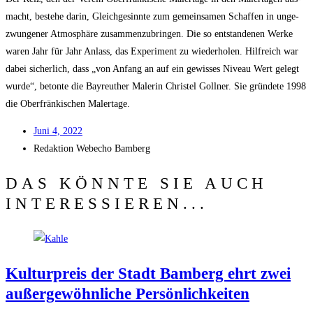
macht, bestehe dar­in, Gleich­ge­sinn­te zum gemein­sa­men Schaf­fen in unge­
zwun­ge­ner Atmo­sphä­re zusam­men­zu­brin­gen. Die so ent­stan­de­nen Wer­ke
waren Jahr für Jahr Anlass, das Expe­ri­ment zu wie­der­ho­len. Hilf­reich war
dabei sicher­lich, dass „von Anfang an auf ein gewis­ses Niveau Wert gelegt
wur­de“, beton­te die Bay­reu­ther Male­rin Chris­tel Goll­ner. Sie grün­de­te 1998
die Ober­frän­ki­schen Malertage.
Juni 4, 2022
Redak­ti­on
Web­echo Bamberg
DAS KÖNNTE SIE AUCH
INTERESSIEREN...
Kul­tur­preis der Stadt Bam­berg ehrt zwei
außer­ge­wöhn­li­che Persönlichkeiten