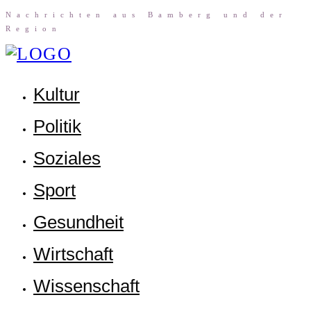
Nach­rich­ten aus Bam­berg und der
Region
Kul­tur
Poli­tik
Sozia­les
Sport
Gesund­heit
Wirt­schaft
Wis­sen­schaft