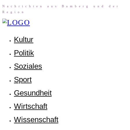
Nach­rich­ten aus Bam­berg und der
Region
Kul­tur
Poli­tik
Sozia­les
Sport
Gesund­heit
Wirt­schaft
Wis­sen­schaft