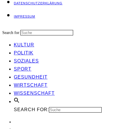
DATEN­SCHUTZ­ER­KLÄ­RUNG
IMPRES­SUM
Search for:
KUL­TUR
POLI­TIK
SOZIA­LES
SPORT
GESUND­HEIT
WIRT­SCHAFT
WIS­SEN­SCHAFT
SEARCH FOR: