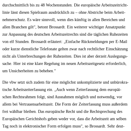
durch­schnitt­lich bis zu 48 Wochen­stun­den. Die euro­päi­sche Arbeits­zeit­richt­
li­nie lässt die­sen Spiel­raum aus­drück­lich zu – ohne Abstri­che beim Arbeit­
neh­mer­schutz. Es wäre sinn­voll, wenn dies künf­tig in allen Berei­chen und
allen Bran­chen gilt“, betont Bros­sardt. Ein wei­te­rer wich­ti­ger Ansatz­punkt
zur Anpas­sung des deut­schen Arbeits­zeit­rechts sind die täg­li­chen Ruhe­zei­ten
von elf Stun­den. Bros­sardt erläu­tert: „Ein­fa­che Rück­mel­dun­gen per E‑Mail
oder kur­ze dienst­li­che Tele­fo­na­te gel­ten zwar nach recht­li­cher Ein­schät­zung
nicht als Unter­bre­chun­gen der Ruhe­zei­ten. Dies ist aber der­zeit Aus­le­gungs­
sa­che. Hier ist eine kla­re Rege­lung im neu­en Arbeits­zeit­ge­setz erfor­der­lich,
um Unsi­cher­hei­ten zu beheben.“
Die vbw setzt sich zudem für eine mög­lichst unkom­pli­zier­te und unbü­ro­kra­
ti­sche Arbeits­zeit­er­fas­sung ein. „Auch wenn Zeit­er­fas­sung dem euro­päi­
schen Rechts­rah­men folgt, sind Aus­nah­men mög­lich und not­wen­dig, vor
allem bei Ver­trau­ens­ar­beits­zeit. Die Form der Zeit­er­fas­sung muss außer­dem
frei wähl­bar blei­ben. Das euro­päi­sche Recht und die Recht­spre­chung des
Euro­päi­schen Gerichts­hofs geben weder vor, dass die Arbeits­zeit am sel­ben
Tag noch in elek­tro­ni­scher Form erfol­gen muss“, so Bros­sardt. Sehr deut­