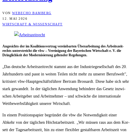
VON
WEBECHO BAMBERG
12. MAI 2026
WIRTSCHAFT & WISSENSCHAFT
Ange­sichts der im Koali­ti­ons­ver­trag ver­ein­bar­ten Über­ar­bei­tung des Arbeits­zeit­
rechts unter­streicht die vbw – Ver­ei­ni­gung der Baye­ri­schen Wirt­schaft e. V. die
Dring­lich­keit der Moder­ni­sie­rung gel­ten­der Regelungen.
„Das deut­sche Arbeits­zeit­recht stammt aus der Indus­trie­ge­sell­schaft des 20.
Jahr­hun­derts und passt in wei­ten Tei­len nicht mehr zu unse­rer Berufs­welt“,
kri­ti­siert vbw-Haupt­ge­schäfts­füh­rer Bert­ram Bros­sardt. Die­se habe sich sehr
stark gewan­delt. In der täg­li­chen Anwen­dung behin­de­re das Gesetz inzwi­
schen Arbeit­ge­ber und Arbeit­neh­mer – und schwä­che die inter­na­tio­na­le
Wett­be­werbs­fä­hig­keit unse­rer Wirtschaft.
In einem Posi­ti­ons­pa­pier begrün­det die vbw die Not­wen­dig­keit einer
Abkehr von der täg­li­chen Höchst­ar­beits­zeit. „Wir müs­sen raus aus dem Kor­
sett der Tages­ar­beits­zeit, hin zu einer fle­xi­bler gestalt­ba­ren Arbeits­zeit von