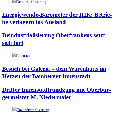
Ener­gie­wen­de-Baro­me­ter der IHK: Betrie­
be ver­la­gern ins Ausland
Deindus­tria­li­sie­rung Ober­fran­kens setzt
sich fort
Besuch bei Gale­ria – dem Waren­haus im
Her­zen der Bam­ber­ger Innenstadt
Drit­ter Innen­stadt­rund­gang mit Ober­bür­
ger­meis­ter M. Niedermaier