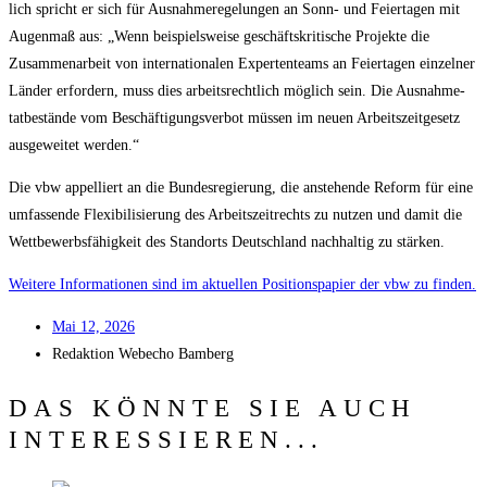
lich spricht er sich für Aus­nah­me­re­ge­lun­gen an Sonn- und Fei­er­ta­gen mit
Augen­maß aus: „Wenn bei­spiels­wei­se geschäfts­kri­ti­sche Pro­jek­te die
Zusam­men­ar­beit von inter­na­tio­na­len Exper­ten­teams an Fei­er­ta­gen ein­zel­ner
Län­der erfor­dern, muss dies arbeits­recht­lich mög­lich sein. Die Aus­nah­me­
tat­be­stän­de vom Beschäf­ti­gungs­ver­bot müs­sen im neu­en Arbeits­zeit­ge­setz
aus­ge­wei­tet werden.“
Die vbw appel­liert an die Bun­des­re­gie­rung, die anste­hen­de Reform für eine
umfas­sen­de Fle­xi­bi­li­sie­rung des Arbeits­zeit­rechts zu nut­zen und damit die
Wett­be­werbs­fä­hig­keit des Stand­orts Deutsch­land nach­hal­tig zu stärken.
Wei­te­re Infor­ma­tio­nen sind im aktu­el­len Posi­ti­ons­pa­pier der vbw zu finden.
Mai 12, 2026
Redak­ti­on
Web­echo Bamberg
DAS KÖNNTE SIE AUCH
INTERESSIEREN...