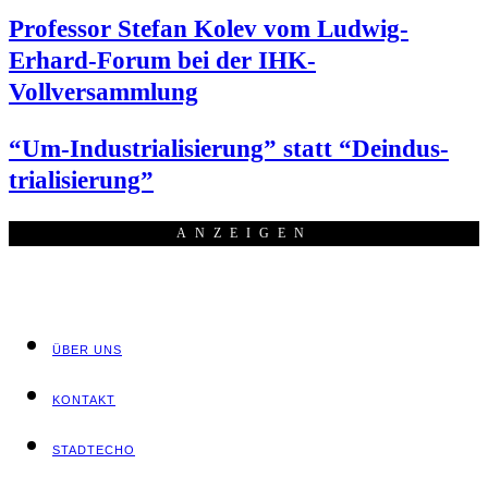
Pro­fes­sor Ste­fan Kolev vom Lud­wig-
Erhard-Forum bei der IHK-
Vollversammlung
“Um-Indus­tria­li­sie­rung” statt “Deindus­
tria­li­sie­rung”
ANZEI­GEN
ÜBER UNS
KON­TAKT
STADT­ECHO