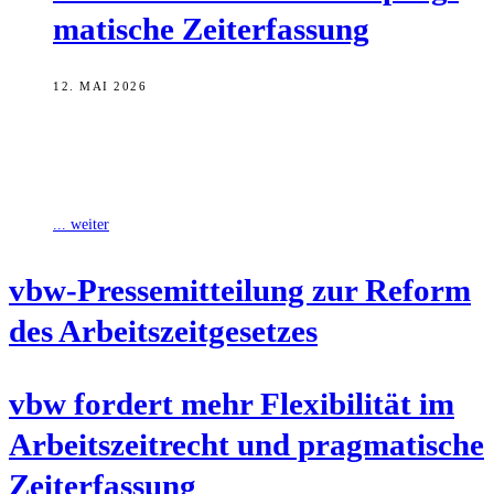
ma­ti­sche Zeiterfassung
12. MAI 2026
Angesichts der im Koalitionsvertrag vereinbarten Überarbeitung des
Arbeitszeitrechts unterstreicht die vbw – Vereinigung der
Bayerischen Wirtschaft e. V. die Dringlichkeit der Modernisierung
... weiter
vbw-Pres­se­mit­tei­lung zur Reform
des Arbeitszeitgesetzes
vbw for­dert mehr Fle­xi­bi­li­tät im
Arbeits­zeit­recht und prag­ma­ti­sche
Zeiterfassung