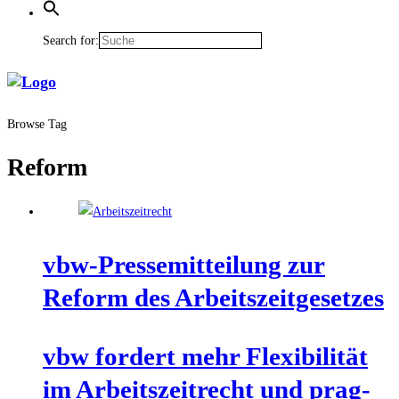
Search for:
Browse Tag
Reform
vbw-Pres­se­mit­tei­lung zur
Reform des Arbeitszeitgesetzes
vbw for­dert mehr Fle­xi­bi­li­tät
im Arbeits­zeit­recht und prag­