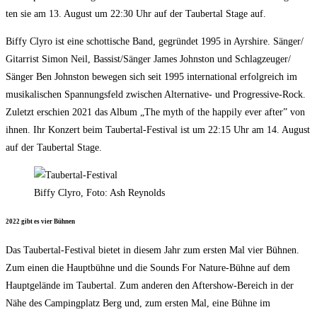
ten sie am 13. August um 22:30 Uhr auf der Tau­ber­tal Stage auf.
Biffy Cly­ro ist eine schot­ti­sche Band, gegrün­det 1995 in Ayr­shire. Sänger/​
Gitarrist Simon Neil, Bassist/​Sänger James John­s­ton und Schlagzeuger/​
Sänger Ben John­s­ton bewe­gen sich seit 1995 inter­na­tio­nal erfolg­reich im
musi­ka­li­schen Span­nungs­feld zwi­schen Alter­na­ti­ve- und Pro­gres­si­ve-Rock.
Zuletzt erschien 2021 das Album „The myth of the hap­pi­ly ever after” von
ihnen. Ihr Kon­zert beim Tau­ber­tal-Fes­ti­val ist um 22:15 Uhr am 14. August
auf der Tau­ber­tal Stage.
Biffy Cly­ro, Foto: Ash Reynolds
2022 gibt es vier Bühnen
Das Tau­ber­tal-Fes­ti­val bie­tet in die­sem Jahr zum ers­ten Mal vier Büh­nen.
Zum einen die Haupt­büh­ne und die Sounds For Natu­re-Büh­ne auf dem
Haupt­ge­län­de im Tau­ber­tal. Zum ande­ren den After­show-Bereich in der
Nähe des Cam­ping­platz Berg und, zum ers­ten Mal, eine Büh­ne im