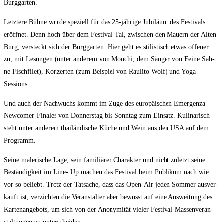
Burggarten.
Letz­te­re Büh­ne wur­de spe­zi­ell für das 25-jäh­ri­ge Jubi­lä­um des Fes­ti­vals
eröff­net. Denn hoch über dem Fes­ti­val-Tal, zwi­schen den Mau­ern der Alten
Burg, ver­steckt sich der Burg­gar­ten. Hier geht es sti­lis­tisch etwas offe­ner
zu, mit Lesun­gen (unter ande­rem von Mon­chi, dem Sän­ger von Fei­ne Sah­
ne Fisch­fi­let), Kon­zer­ten (zum Bei­spiel von Rau­li­to Wolf) und Yoga-
Sessions.
Und auch der Nach­wuchs kommt im Zuge des euro­päi­schen Emer­gen­za
New­co­mer-Fina­les von Don­ners­tag bis Sonn­tag zum Ein­satz. Kuli­na­risch
steht unter ande­rem thai­län­di­sche Küche und Wein aus den USA auf dem
Programm.
Sei­ne male­ri­sche Lage, sein fami­liä­rer Cha­rak­ter und nicht zuletzt sei­ne
Bestän­dig­keit im Line- Up machen das Fes­ti­val beim Publi­kum nach wie
vor so beliebt. Trotz der Tat­sa­che, dass das Open-Air jeden Som­mer aus­ver­
kauft ist, ver­zich­ten die Ver­an­stal­ter aber bewusst auf eine Aus­wei­tung des
Kar­ten­an­ge­bots, um sich von der Anony­mi­tät vie­ler Fes­ti­val-Mas­sen­ver­an­
stal­tun­gen zu unterscheiden.