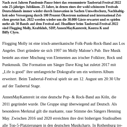
Nach zwei Jah­ren Pan­de­mie-Pau­se fei­ert das renom­mier­te Tau­ber­tal-Fes­ti­val 2022
sein 25-jähriges Jubi­lä­um. 25 Jah­re, in denen eines der wohl schöns­ten Fes­ti­vals
Deutsch­lands immer wie­der durch Inno­va­ti­on in Sachen Umwelt­schutz, Nach­hal­tig­
keit oder Ver­sor­gung durch 100 Pro­zent Öko­strom natio­nal und inter­na­tio­nal Zei­
chen gesetzt hat. 2022 wer­den wie­der um die 30.000 Gäs­te erwar­tet und es spie­len
mehr als 50 Bands auf dem Fes­ti­val auf. Head­li­ner beim Tau­ber­tal-Fes­ti­val 2022
sind Flog­ging Mol­ly, Kraft­klub, SDP, Annen­May­Kan­te­reit, Kon­tra K und
Biffy Clyro.
Flog­ging Mol­ly ist eine irisch-ame­ri­ka­ni­sche Folk-Punk-Rock-Band aus Los
Ange­les. Dort grün­de­te sie sich 1997 im Mol­ly Malone’s Pub. Ihre Musik
besteht aus einer Mischung von Ele­men­ten aus iri­scher Folk­lo­re, Rock und
Punk­mu­sik. Die For­ma­ti­on um Sän­ger Dave King hat zuletzt 2017 mit
„Life is good“ ihre umfang­rei­che Dis­ko­gra­fie um ein wei­te­res Album
erwei­tert. Beim Tau­ber­tal-Fes­ti­val spielt sie am 12. August um 20:30 Uhr
auf der Tau­ber­tal Stage.
Annen­May­Kan­te­reit ist eine deut­sche Pop- & Rock-Band aus Köln, die
2011 gegrün­det wur­de. Die Grup­pe singt über­wie­gend auf Deutsch. Als
beson­de­res Merk­mal gilt die mar­kan­te, raue Stim­me des Sän­gers Hen­ning
May. Zwi­schen 2016 und 2020 erreich­ten ihre drei bis­he­ri­gen Stu­dio­al­ben
alle Top-5-Plat­zie­run­gen in den deut­schen Musik­charts. In Rothen­burg tre­