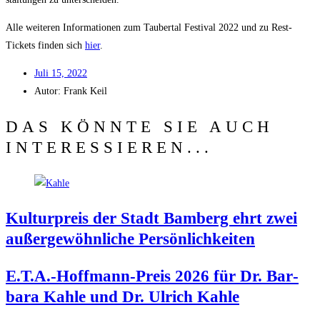
Alle wei­te­ren Infor­ma­tio­nen zum Tau­ber­tal Fes­ti­val 2022 und zu Rest-
Tickets fin­den sich
hier
.
Juli 15, 2022
Autor:
Frank Keil
DAS KÖNNTE SIE AUCH
INTERESSIEREN...
Kul­tur­preis der Stadt Bam­berg ehrt zwei
außer­ge­wöhn­li­che Persönlichkeiten
E.T.A.-Hoffmann-Preis 2026 für Dr. Bar­
ba­ra Kah­le und Dr. Ulrich Kahle