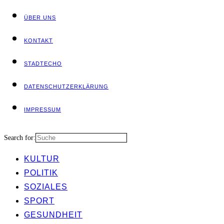
ÜBER UNS
KON­TAKT
STADT­ECHO
DATEN­SCHUTZ­ER­KLÄ­RUNG
IMPRES­SUM
Search for:
KUL­TUR
POLI­TIK
SOZIA­LES
SPORT
GESUND­HEIT