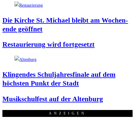
Die Kir­che St. Micha­el bleibt am Wochen­
en­de geöffnet
Restau­rie­rung wird fortgesetzt
Klin­gen­des Schul­jah­res­fi­na­le auf dem
höchs­ten Punkt der Stadt
Musik­schul­fest auf der Altenburg
ANZEI­GEN