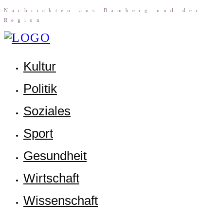
Nach­rich­ten aus Bam­berg und der
Region
Kul­tur
Poli­tik
Sozia­les
Sport
Gesund­heit
Wirt­schaft
Wis­sen­schaft