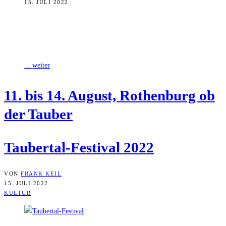
15. JULI 2022
Nach zwei Jahren Pandemie-Pause feiert das Taubertal-Festival 2022
sein 25-jähriges Jubiläum. 25 Jahre, in denen eines der wohl
schönsten Festivals Deutschlands immer
... weiter
11. bis 14. August, Rothen­burg ob
der Tauber
Tau­ber­tal-Fes­ti­val 2022
VON
FRANK KEIL
15. JULI 2022
KULTUR