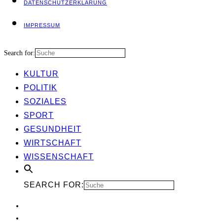
DATEN­SCHUTZ­ER­KLÄ­RUNG
IMPRES­SUM
Search for:
KUL­TUR
POLI­TIK
SOZIA­LES
SPORT
GESUND­HEIT
WIRT­SCHAFT
WIS­SEN­SCHAFT
SEARCH FOR: