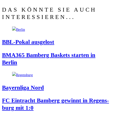
DAS KÖNNTE SIE AUCH
INTERESSIEREN...
BBL-Pokal aus­ge­lost
BMA365 Bam­berg Bas­kets star­ten in
Berlin
Bay­ern­li­ga Nord
FC Ein­tracht Bam­berg gewinnt in Regens­
burg mit 1:0