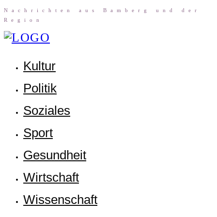
Nach­rich­ten aus Bam­berg und der
Region
Kul­tur
Poli­tik
Sozia­les
Sport
Gesund­heit
Wirt­schaft
Wis­sen­schaft