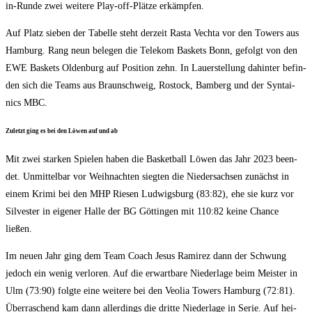
in-Run­de zwei wei­te­re Play-off-Plät­ze erkämpfen.
Auf Platz sie­ben der Tabel­le steht der­zeit Ras­ta Vech­ta vor den Towers aus
Ham­burg. Rang neun bele­gen die Tele­kom Bas­kets Bonn, gefolgt von den
EWE Bas­kets Olden­burg auf Posi­ti­on zehn. In Lau­er­stel­lung dahin­ter befin­
den sich die Teams aus Braun­schweig, Ros­tock, Bam­berg und der Syn­tai­
nics MBC.
Zuletzt ging es bei den Löwen auf und ab
Mit zwei star­ken Spie­len haben die Bas­ket­ball Löwen das Jahr 2023 been­
det. Unmit­tel­bar vor Weih­nach­ten sieg­ten die Nie­der­sach­sen zunächst in
einem Kri­mi bei den MHP Rie­sen Lud­wigs­burg (83:82), ehe sie kurz vor
Sil­ves­ter in eige­ner Hal­le der BG Göt­tin­gen mit 110:82 kei­ne Chan­ce
ließen.
Im neu­en Jahr ging dem Team Coach Jesus Rami­rez dann der Schwung
jedoch ein wenig ver­lo­ren. Auf die erwart­ba­re Nie­der­la­ge beim Meis­ter in
Ulm (73:90) folg­te eine wei­te­re bei den Veo­lia Towers Ham­burg (72:81).
Über­ra­schend kam dann aller­dings die drit­te Nie­der­la­ge in Serie. Auf hei­