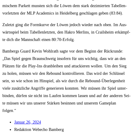
mi­schem Par­kett muss­ten sich die Löwen dem stark dezi­mier­ten Tabel­len­
vor­letz­ten der MLP Aca­de­mics in Hei­del­berg geschla­gen geben (83:84).
Zuletzt ging die Form­kur­ve der Löwen jedoch wie­der nach oben. Im Aus­
wärts­spiel beim Tabel­len­letz­ten, den Hakro Mer­lins, in Crails­heim erkämpf­
te dich die Mann­schaft einen 80:70-Erfolg.
Bam­bergs Guard Kevin Wohl­rath sag­te vor dem Beginn der Rück­run­de:
„Das Spiel gegen Braun­schweig inso­fern für uns wich­tig, dass wir an den
Plät­zen für die Play-Ins dran­blei­ben und atta­ckie­ren wol­len. Um den Sieg
zu holen, müs­sen wir den Rebound kon­trol­lie­ren. Das wird der Schlüs­sel
sein, so wie schon im Hin­spiel, als wir durch die Rebound-Über­le­gen­heit
vie­le zusätz­li­che Angrif­fe gene­rie­ren konn­ten. Wir müs­sen ihr Spiel unter­
bin­den, dür­fen sie nicht ins Lau­fen kom­men las­sen und auf der ande­ren Sei­
te müs­sen wir uns unse­rer Stär­ken besin­nen und unse­rem Game­plan
folgen.“
Janu­ar 26, 2024
Redak­ti­on
Web­echo Bamberg