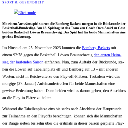
SPORT & GESUNDHEIT
Mit einem Aus­wärts­spiel star­ten die Bam­berg Bas­kets mor­gen in die Rück­run­de der
Bas­ket­ball-Bun­des­li­ga. Am 18. Spiel­tag ist das Team von Coach Oren Amiel zu Gast
bei den Bas­ket­ball Löwen Braun­schweig. Das Spiel hat für bei­de Mann­schaf­ten eine
gewis­se Bedeutung.
Im Hin­spiel am 25. Novem­ber 2023 konn­ten die
Bam­berg Bas­kets
mit
einem 92:78 gegen die Bas­ket­ball Löwen Braun­schweig
den ers­ten Heim­
sieg der lau­fen­den Sai­son
ein­fah­ren. Nun, zum Auf­takt der Rück­run­de, ste­
hen die Löwen auf Tabel­len­platz elf und Bam­berg auf 13 – mit ande­ren
Wor­ten: nicht in Reich­wei­te zu den Play-off-Plät­zen. Trotz­dem wird das
mor­gi­ge (27. Janu­ar) Auf­ein­an­der­tref­fen für bei­de Mann­schaf­ten eine
gewis­se Bedeu­tung haben. Denn bei­den wird es dar­um gehen, den Anschluss
an die Play-in Plät­ze zu halten.
Wäh­rend die Tabel­len­plät­ze eins bis sechs nach Abschluss der Haupt­run­de
zur Teil­nah­me an den Play­offs berech­ti­gen, kön­nen sich die Mann­schaf­ten
der Rän­ge sie­ben bis zehn über die erst­mals in die­ser Sai­son gespiel­te Play-