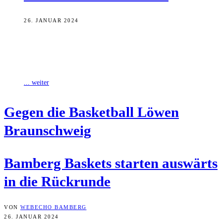
26. JANUAR 2024
Mit einem Auswärtsspiel starten die Bamberg Baskets morgen in die
Rückrunde der Basketball-Bundesliga. Am 18. Spieltag ist das Team
von Coach Oren
... weiter
Gegen die Bas­ket­ball Löwen
Braunschweig
Bam­berg Bas­kets star­ten aus­wärts
in die Rückrunde
VON
WEBECHO BAMBERG
26. JANUAR 2024