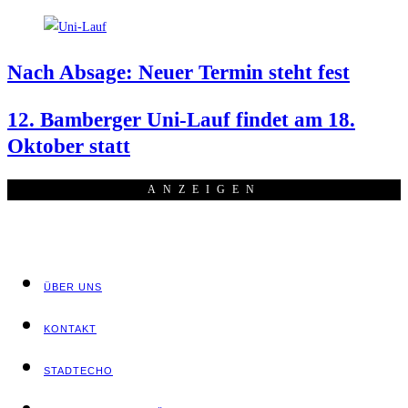
Nach Absa­ge: Neu­er Ter­min steht fest
12. Bam­ber­ger Uni-Lauf fin­det am 18.
Okto­ber statt
ANZEI­GEN
ÜBER UNS
KON­TAKT
STADT­ECHO