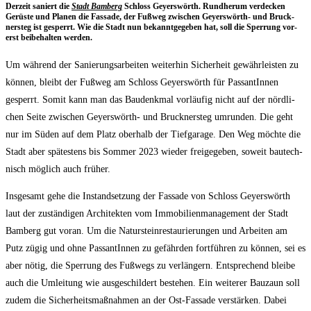
Der­zeit saniert die
Stadt Bam­berg
Schloss Gey­ers­wörth. Rund­her­um ver­de­cken
Gerüs­te und Pla­nen die Fas­sa­de, der Fuß­weg zwi­schen Gey­ers­wörth- und Bruck­
ner­steg ist gesperrt. Wie die Stadt nun bekannt­ge­ge­ben hat, soll die Sper­rung vor­
erst bei­be­hal­ten werden.
Um wäh­rend der Sanie­rungs­ar­bei­ten wei­ter­hin Sicher­heit gewähr­leis­ten zu
kön­nen, bleibt der Fuß­weg am Schloss Gey­ers­wörth für Pas­san­tIn­nen
gesperrt. Somit kann man das Bau­denk­mal vor­läu­fig nicht auf der nörd­li­
chen Sei­te zwi­schen Gey­ers­wörth- und Bruck­ner­steg umrun­den. Die geht
nur im Süden auf dem Platz ober­halb der Tief­ga­ra­ge. Den Weg möch­te die
Stadt aber spä­tes­tens bis Som­mer 2023 wie­der frei­ge­ge­ben, soweit bau­tech­
nisch mög­lich auch früher.
Ins­ge­samt gehe die Instand­set­zung der Fas­sa­de von Schloss Gey­ers­wörth
laut der zustän­di­gen Archi­tek­ten vom Immo­bi­li­en­ma­nage­ment der Stadt
Bam­berg gut vor­an. Um die Natur­stein­re­stau­rie­run­gen und Arbei­ten am
Putz zügig und ohne Pas­san­tIn­nen zu gefähr­den fort­füh­ren zu kön­nen, sei es
aber nötig, die Sper­rung des Fuß­wegs zu ver­län­gern. Ent­spre­chend blei­be
auch die Umlei­tung wie aus­ge­schil­dert bestehen. Ein wei­te­rer Bau­zaun soll
zudem die Sicher­heits­maß­nah­men an der Ost-Fas­sa­de ver­stär­ken. Dabei