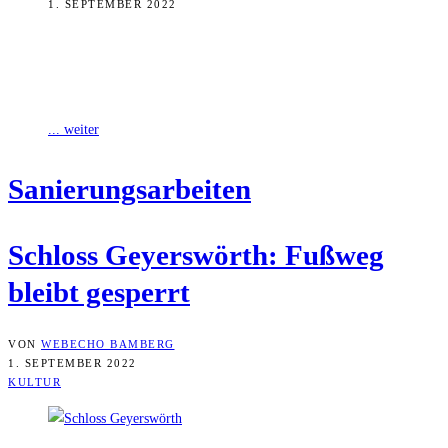
1. SEPTEMBER 2022
Derzeit saniert die Stadt Bamberg Schloss Geyerswörth. Rundherum
verdecken Gerüste und Planen die Fassade, der Fußweg zwischen
Geyerswörth- und Brucknersteg ist gesperrt.
... weiter
Sanie­rungs­ar­bei­ten
Schloss Gey­ers­wörth: Fuß­weg
bleibt gesperrt
VON
WEBECHO BAMBERG
1. SEPTEMBER 2022
KULTUR