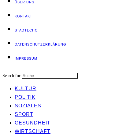
ÜBER UNS
KON­TAKT
STADT­ECHO
DATEN­SCHUTZ­ER­KLÄ­RUNG
IMPRES­SUM
Search for:
KUL­TUR
POLI­TIK
SOZIA­LES
SPORT
GESUND­HEIT
WIRT­SCHAFT