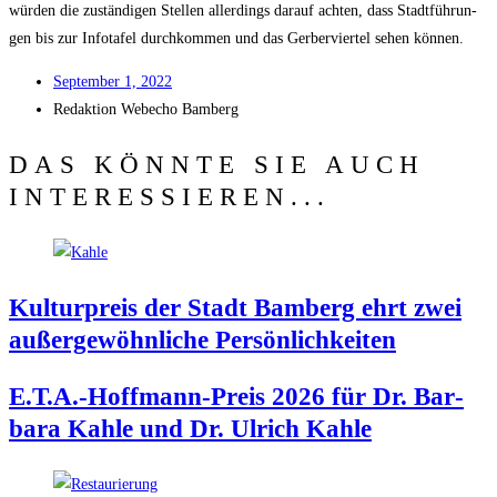
wür­den die zustän­di­gen Stel­len aller­dings dar­auf ach­ten, dass Stadt­füh­run­
gen bis zur Info­ta­fel durch­kom­men und das Ger­ber­vier­tel sehen können.
Sep­tem­ber 1, 2022
Redak­ti­on
Web­echo Bamberg
DAS KÖNNTE SIE AUCH
INTERESSIEREN...
Kul­tur­preis der Stadt Bam­berg ehrt zwei
außer­ge­wöhn­li­che Persönlichkeiten
E.T.A.-Hoffmann-Preis 2026 für Dr. Bar­
ba­ra Kah­le und Dr. Ulrich Kahle