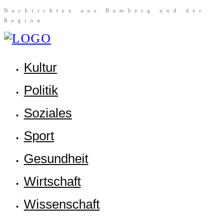
Nach­rich­ten aus Bam­berg und der
Region
Kul­tur
Poli­tik
Sozia­les
Sport
Gesund­heit
Wirt­schaft
Wis­sen­schaft