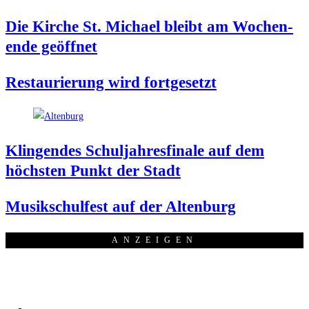
Die Kir­che St. Micha­el bleibt am Wochen­
en­de geöffnet
Restau­rie­rung wird fortgesetzt
Klin­gen­des Schul­jah­res­fi­na­le auf dem
höchs­ten Punkt der Stadt
Musik­schul­fest auf der Altenburg
ANZEI­GEN