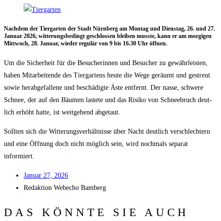
Nach­dem der Tier­gar­ten der Stadt Nürn­berg am Mon­tag und Diens­tag, 26. und 27.
Janu­ar 2026, wit­te­rungs­be­dingt geschlos­sen blei­ben muss­te, kann er am mor­gi­gen
Mitt­woch, 28. Janu­ar, wie­der regu­lär von 9 bis 16.30 Uhr öffnen.
Um die Sicher­heit für die Besu­che­rin­nen und Besu­cher zu gewähr­leis­ten,
haben Mit­ar­bei­ten­de des Tier­gar­tens heu­te die Wege geräumt und gestreut
sowie her­ab­ge­fal­le­ne und beschä­dig­te Äste ent­fernt. Der nas­se, schwe­re
Schnee, der auf den Bäu­men las­te­te und das Risi­ko von Schnee­bruch deut­
lich erhöht hat­te, ist weit­ge­hend abgetaut.
Soll­ten sich die Wit­te­rungs­ver­hält­nis­se über Nacht deut­lich ver­schlech­tern
und eine Öff­nung doch nicht mög­lich sein, wird noch­mals sepa­rat
informiert.
Janu­ar 27, 2026
Redak­ti­on
Web­echo Bamberg
DAS KÖNNTE SIE AUCH