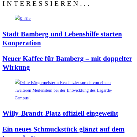
INTERESSIEREN...
Stadt Bam­berg und Lebens­hil­fe star­ten
Kooperation
Neu­er Kaf­fee für Bam­berg – mit dop­pel­ter
Wirkung
Wil­ly-Brandt-Platz offi­zi­ell eingeweiht
Ein neu­es Schmuck­stück glänzt auf dem