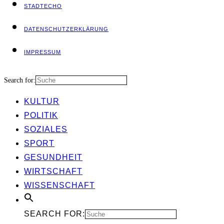
STADT­ECHO
DATEN­SCHUTZ­ER­KLÄ­RUNG
IMPRES­SUM
Search for:
KUL­TUR
POLI­TIK
SOZIA­LES
SPORT
GESUND­HEIT
WIRT­SCHAFT
WIS­SEN­SCHAFT
SEARCH FOR: