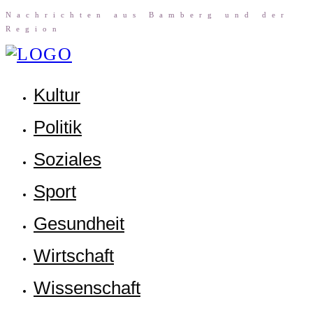
Nach­rich­ten aus Bam­berg und der
Region
Kul­tur
Poli­tik
Sozia­les
Sport
Gesund­heit
Wirt­schaft
Wis­sen­schaft