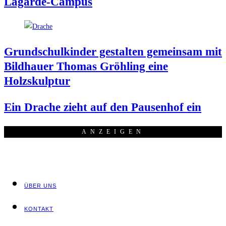
Lagarde-Campus
Grund­schul­kin­der gestal­ten gemein­sam mit
Bild­hau­er Tho­mas Gröh­ling eine
Holzskulptur
Ein Dra­che zieht auf den Pau­sen­hof ein
ANZEI­GEN
ÜBER UNS
KON­TAKT