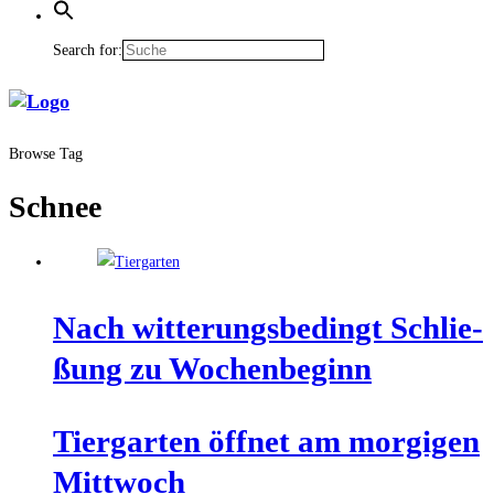
Search for:
Browse Tag
Schnee
Nach wit­te­rungs­be­dingt Schlie­
ßung zu Wochenbeginn
Tier­gar­ten öff­net am mor­gi­gen
Mittwoch