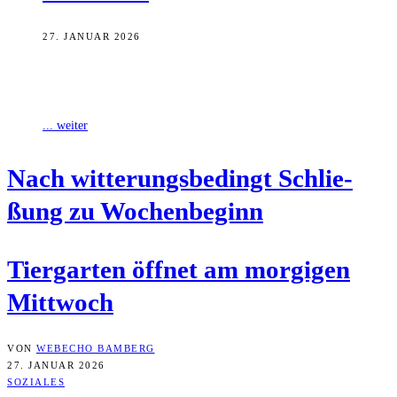
27. JANUAR 2026
Der Nürnberger Tiergarten öffnet nach witterungsbedingter
Schließung am morgigen Mittwoch wieder, wie er heute bekanntgab.
... weiter
Nach wit­te­rungs­be­dingt Schlie­
ßung zu Wochenbeginn
Tier­gar­ten öff­net am mor­gi­gen
Mittwoch
VON
WEBECHO BAMBERG
27. JANUAR 2026
SOZIALES