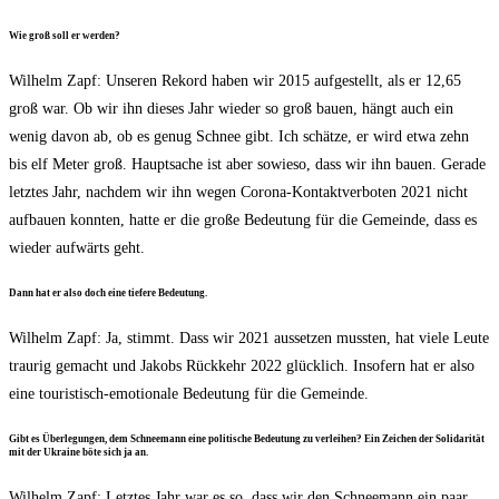
Wie groß soll er werden?
Wil­helm Zapf: Unse­ren Rekord haben wir 2015 auf­ge­stellt, als er 12,65
groß war. Ob wir ihn die­ses Jahr wie­der so groß bau­en, hängt auch ein
wenig davon ab, ob es genug Schnee gibt. Ich schät­ze, er wird etwa zehn
bis elf Meter groß. Haupt­sa­che ist aber sowie­so, dass wir ihn bau­en. Gera­de
letz­tes Jahr, nach­dem wir ihn wegen Coro­na-Kon­takt­ver­bo­ten 2021 nicht
auf­bau­en konn­ten, hat­te er die gro­ße Bedeu­tung für die Gemein­de, dass es
wie­der auf­wärts geht.
Dann hat er also doch eine tie­fe­re Bedeutung.
Wil­helm Zapf: Ja, stimmt. Dass wir 2021 aus­set­zen muss­ten, hat vie­le Leu­te
trau­rig gemacht und Jakobs Rück­kehr 2022 glück­lich. Inso­fern hat er also
eine tou­ris­tisch-emo­tio­na­le Bedeu­tung für die Gemeinde.
Gibt es Über­le­gun­gen, dem Schnee­mann eine poli­ti­sche Bedeu­tung zu ver­lei­hen? Ein Zei­chen der Soli­da­ri­tät
mit der Ukrai­ne böte sich ja an.
Wil­helm Zapf: Letz­tes Jahr war es so, dass wir den Schnee­mann ein paar