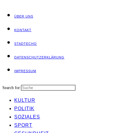
ÜBER UNS
KON­TAKT
STADT­ECHO
DATEN­SCHUTZ­ER­KLÄ­RUNG
IMPRES­SUM
Search for:
KUL­TUR
POLI­TIK
SOZIA­LES
SPORT