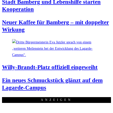
Stadt Bam­berg und Lebens­hil­fe star­ten
Kooperation
Neu­er Kaf­fee für Bam­berg – mit dop­pel­ter
Wirkung
Wil­ly-Brandt-Platz offi­zi­ell eingeweiht
Ein neu­es Schmuck­stück glänzt auf dem
Lagarde-Campus
ANZEI­GEN