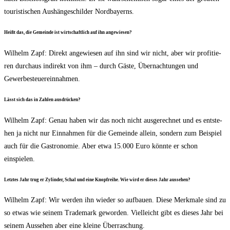
tou­ris­ti­schen Aus­hän­ge­schil­der Nordbayerns.
Heißt das, die Gemein­de ist wirt­schaft­lich auf ihn angewiesen?
Wil­helm Zapf: Direkt ange­wie­sen auf ihn sind wir nicht, aber wir pro­fi­tie­
ren durch­aus indi­rekt von ihm – durch Gäs­te, Über­nach­tun­gen und
Gewerbesteuereinnahmen.
Lässt sich das in Zah­len ausdrücken?
Wil­helm Zapf: Genau haben wir das noch nicht aus­ge­rech­net und es ent­ste­
hen ja nicht nur Ein­nah­men für die Gemein­de allein, son­dern zum Bei­spiel
auch für die Gas­tro­no­mie. Aber etwa 15.000 Euro könn­te er schon
einspielen.
Letz­tes Jahr trug er Zylin­der, Schal und eine Knopf­rei­he. Wie wird er die­ses Jahr aussehen?
Wil­helm Zapf: Wir wer­den ihn wie­der so auf­bau­en. Die­se Merk­ma­le sind zu
so etwas wie sei­nem Trade­mark gewor­den. Viel­leicht gibt es die­ses Jahr bei
sei­nem Aus­se­hen aber eine klei­ne Überraschung.