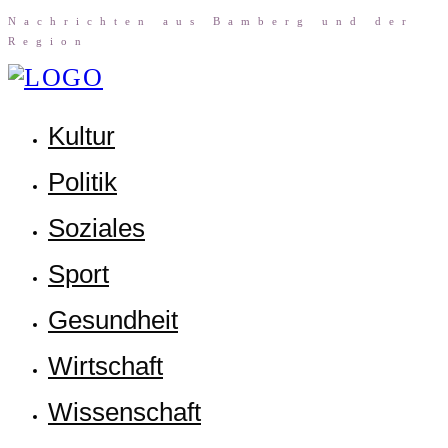
Nach­rich­ten aus Bam­berg und der
Region
Kul­tur
Poli­tik
Sozia­les
Sport
Gesund­heit
Wirt­schaft
Wis­sen­schaft