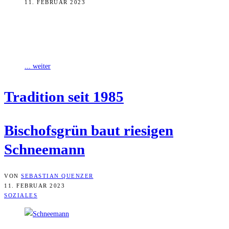
11. FEBRUAR 2023
Die Gemeinde Bischofsgrün, gelegen im Fichtelgebirge im
Landkreis Bayreuth, hat eine besondere Tradition. Seit 1985 bauen
ehrenamtliche Helfer jedes Jahr Anfang Februar
... weiter
Tra­di­ti­on seit 1985
Bischofs­grün baut rie­si­gen
Schneemann
VON
SEBASTIAN QUENZER
11. FEBRUAR 2023
SOZIALES