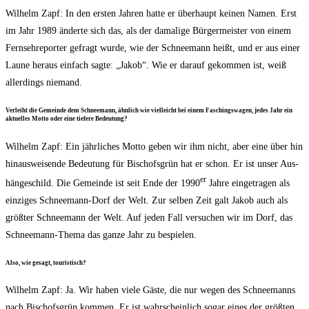
Wil­helm Zapf: In den ers­ten Jah­ren hat­te er über­haupt kei­nen Namen. Erst
im Jahr 1989 änder­te sich das, als der dama­li­ge Bür­ger­meis­ter von einem
Fern­seh­re­por­ter gefragt wur­de, wie der Schnee­mann heißt, und er aus einer
Lau­ne her­aus ein­fach sag­te: „Jakob“. Wie er dar­auf gekom­men ist, weiß
aller­dings niemand.
Ver­leiht die Gemein­de dem Schnee­mann, ähn­lich wie viel­leicht bei einem Faschings­wa­gen, jedes Jahr ein
aktu­el­les Mot­to oder eine tie­fe­re Bedeutung?
Wil­helm Zapf: Ein jähr­li­ches Mot­to geben wir ihm nicht, aber eine über hin
hin­aus­wei­sen­de Bedeu­tung für Bischofs­grün hat er schon. Er ist unser Aus­
er
hän­ge­schild. Die Gemein­de ist seit Ende der 1990
Jah­re ein­ge­tra­gen als
ein­zi­ges Schnee­mann-Dorf der Welt. Zur sel­ben Zeit galt Jakob auch als
größ­ter Schnee­mann der Welt. Auf jeden Fall ver­su­chen wir im Dorf, das
Schnee­mann-The­ma das gan­ze Jahr zu bespielen.
Also, wie gesagt, touristisch?
Wil­helm Zapf: Ja. Wir haben vie­le Gäs­te, die nur wegen des Schnee­manns
nach Bischofs­grün kom­men. Er ist wahr­schein­lich sogar eines der größ­ten