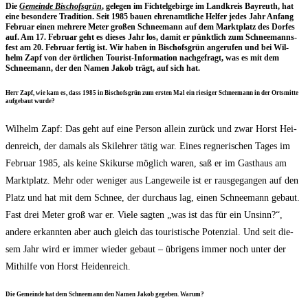
Die
Gemein­de Bischofs­grün
, gele­gen im Fich­tel­ge­bir­ge im Land­kreis Bay­reuth, hat
eine beson­de­re Tra­di­ti­on. Seit 1985 bau­en ehren­amt­li­che Hel­fer jedes Jahr Anfang
Febru­ar einen meh­re­re Meter gro­ßen Schnee­mann auf dem Markt­platz des Dor­fes
auf. Am 17. Febru­ar geht es die­ses Jahr los, damit er pünkt­lich zum Schnee­manns­
fest am 20. Febru­ar fer­tig ist. Wir haben in Bischofs­grün ange­ru­fen und bei Wil­
helm Zapf von der ört­li­chen Tou­rist-Infor­ma­ti­on nach­ge­fragt, was es mit dem
Schnee­mann, der den Namen Jakob trägt, auf sich hat.
Herr Zapf, wie kam es, dass 1985 in Bischofs­grün zum ers­ten Mal ein rie­si­ger Schnee­mann in der Orts­mit­te
auf­ge­baut wurde?
Wil­helm Zapf: Das geht auf eine Per­son allein zurück und zwar Horst Hei­
den­reich, der damals als Ski­leh­rer tätig war. Eines reg­ne­ri­schen Tages im
Febru­ar 1985, als kei­ne Ski­kur­se mög­lich waren, saß er im Gast­haus am
Markt­platz. Mehr oder weni­ger aus Lan­ge­wei­le ist er raus­ge­gan­gen auf den
Platz und hat mit dem Schnee, der durch­aus lag, einen Schnee­mann gebaut.
Fast drei Meter groß war er. Vie­le sag­ten „was ist das für ein Unsinn?“,
ande­re erkann­ten aber auch gleich das tou­ris­ti­sche Poten­zi­al. Und seit die­
sem Jahr wird er immer wie­der gebaut – übri­gens immer noch unter der
Mit­hil­fe von Horst Heidenreich.
Die Gemein­de hat dem Schnee­mann den Namen Jakob gege­ben. Warum?