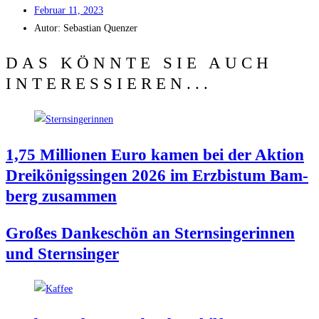
Febru­ar 11, 2023
Autor:
Sebas­ti­an Quenzer
DAS KÖNNTE SIE AUCH
INTERESSIEREN...
1,75 Mil­lio­nen Euro kamen bei der Akti­on
Drei­kö­nigs­sin­gen 2026 im Erz­bis­tum Bam­
berg zusammen
Gro­ßes Dan­ke­schön an Stern­sin­ge­rin­nen
und Sternsinger