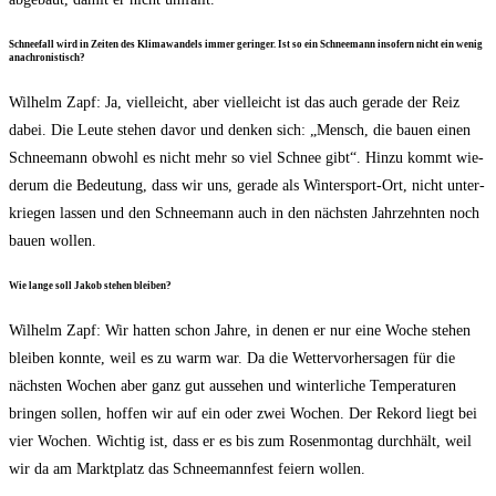
Schnee­fall wird in Zei­ten des Kli­ma­wan­dels immer gerin­ger. Ist so ein Schnee­mann inso­fern nicht ein wenig
anachronistisch?
Wil­helm Zapf: Ja, viel­leicht, aber viel­leicht ist das auch gera­de der Reiz
dabei. Die Leu­te ste­hen davor und den­ken sich: „Mensch, die bau­en einen
Schnee­mann obwohl es nicht mehr so viel Schnee gibt“. Hin­zu kommt wie­
der­um die Bedeu­tung, dass wir uns, gera­de als Win­ter­sport-Ort, nicht unter­
krie­gen las­sen und den Schnee­mann auch in den nächs­ten Jahr­zehn­ten noch
bau­en wollen.
Wie lan­ge soll Jakob ste­hen bleiben?
Wil­helm Zapf: Wir hat­ten schon Jah­re, in denen er nur eine Woche ste­hen
blei­ben konn­te, weil es zu warm war. Da die Wet­ter­vor­her­sa­gen für die
nächs­ten Wochen aber ganz gut aus­se­hen und win­ter­li­che Tem­pe­ra­tu­ren
brin­gen sol­len, hof­fen wir auf ein oder zwei Wochen. Der Rekord liegt bei
vier Wochen. Wich­tig ist, dass er es bis zum Rosen­mon­tag durch­hält, weil
wir da am Markt­platz das Schnee­mann­fest fei­ern wollen.