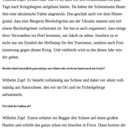
Tage nach Kriegs­be­ginn auf­ge­baut hat­ten. Da haben die Schnee­mann-Bau­er
ihm eine ukrai­ni­sche Fah­ne ange­steckt. Das geschah auch vor dem Hin­ter­
grund, dass eine Bür­ge­rin Bischofs­grüns aus der Ukrai­ne stammt und mit
einem Bischofs­grü­ner ver­hei­ra­tet ist. Sie hat es auch orga­ni­siert, dass eini­ge
ihrer Ver­wand­ten ins Dorf kom­men, um Jakob zu sehen. Inso­fern ist er
nicht nur ein Sym­bol der Hoff­nung für den Tou­ris­mus, son­dern auch Posi­
tio­nie­rung gegen die­sen Krieg. Und viel­leicht wird es das die­ses Jahr wie­
der geben.
Besteht Jakob tat­säch­lich ganz und gar aus Schnee oder steckt im Innern noch ein Gerüst?
Wil­helm Zapf: Er besteht voll­stän­dig aus Schnee und dabei vor allem voll­
stän­dig aus Natur­schnee, den wir im Ort und im Fich­tel­ge­bir­ge
aufsammeln.
Wie läuft der Auf­bau ab?
Wil­helm Zapf: Zuerst schüt­tet ein Bag­ger den Schnee auf einen gro­ßen
Hau­fen und schiebt das gan­ze schon ein biss­chen in Form. Dann kommt der