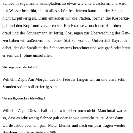
Schnee in soge­nann­te Schal­plat­ten, so etwas wie eine Guss­form, und wird
mit Was­ser besprüht, damit alles schön fest frie­ren kann und der Schnee
nicht zu pul­verig ist. Dann ent­fer­nen wir die Plat­ten, for­men die Kör­per­ku­
gel und den Kopf und ver­zie­ren sie. Ein Kran setzt noch den Hut oben
drauf und der Schnee­mann ist fer­tig. Sozu­sa­gen zur Über­wa­chung des Gan­
zen haben wir außer­dem noch einen Sta­ti­ker von der Uni­ver­si­tät Bay­reuth
dabei, der die Sta­bi­li­tät des Schnee­manns berech­net und wie groß oder breit
er sein darf, ohne umzufallen.
Wie lan­ge dau­ert der Aufbau?
Wil­helm Zapf: Am Mor­gen des 17. Febru­ar fan­gen wir an und etwa zehn
Stun­den spä­ter soll er fer­tig sein.
Was tun Sie, wenn kein Schnee liegt?
Wil­helm Zapf: Die­sen Fall hat­ten wir bis­her noch nicht. Manch­mal war es
so, dass es sehr wenig Schnee gab oder er wie ver­rückt tau­te. Aber dann
wur­de Jakob eben ein paar Meter klei­ner und nach ein paar Tagen wie­der
abge­baut, damit er nicht umfällt.