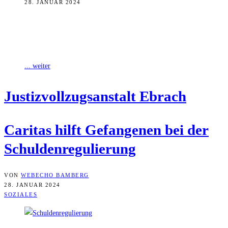
28. JANUAR 2024
Die Bamberger Caritas hat im vergangenen Jahr mehreren
Gefangenen der Justizvollzugsanstalt (JVA) Ebrach bei ihrer
Schuldenregulierung geholfen. Oft geht es dabei um
... weiter
Jus­tiz­voll­zugs­an­stalt Ebrach
Cari­tas hilft Gefan­ge­nen bei der
Schuldenregulierung
VON
WEBECHO BAMBERG
28. JANUAR 2024
SOZIALES