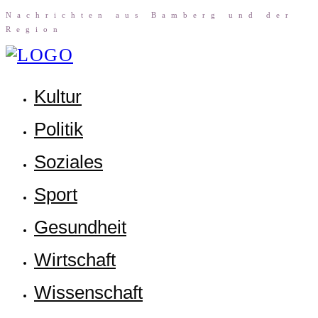
Nach­rich­ten aus Bam­berg und der
Region
Kul­tur
Poli­tik
Sozia­les
Sport
Gesund­heit
Wirt­schaft
Wis­sen­schaft