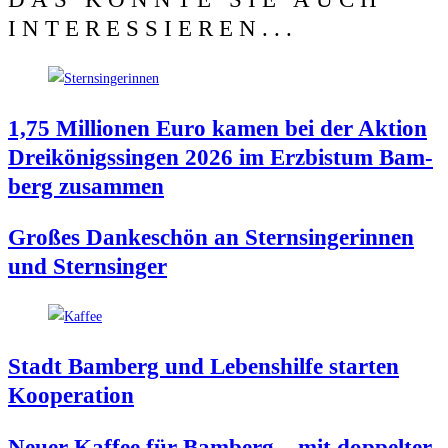
INTERESSIEREN...
1,75 Mil­lio­nen Euro kamen bei der Akti­on
Drei­kö­nigs­sin­gen 2026 im Erz­bis­tum Bam­
berg zusammen
Gro­ßes Dan­ke­schön an Stern­sin­ge­rin­nen
und Sternsinger
Stadt Bam­berg und Lebens­hil­fe star­ten
Kooperation
Neu­er Kaf­fee für Bam­berg – mit dop­pel­ter