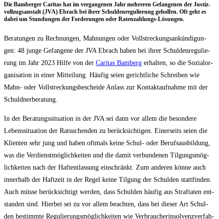
Die Bam­ber­ger Cari­tas hat im ver­gan­ge­nen Jahr meh­re­ren Gefan­ge­nen der Jus­tiz­
voll­zugs­an­stalt (JVA) Ebrach bei ihrer Schul­den­re­gu­lie­rung gehol­fen. Oft geht es
dabei um Stun­dun­gen der For­de­run­gen oder Ratenzahlungs-Lösungen.
Bera­tun­gen zu Rech­nun­gen, Mah­nun­gen oder Voll­stre­ckungs­an­kün­di­gun­
gen: 48 jun­ge Gefan­ge­ne der JVA Ebrach haben bei ihrer Schul­den­re­gu­lie­
rung im Jahr 2023 Hil­fe von der
Cari­tas Bam­berg
erhal­ten, so die Sozi­al­or­
ga­ni­sa­ti­on in einer Mit­tei­lung. Häu­fig sei­en gericht­li­che Schrei­ben wie
Mahn- oder Voll­stre­ckungs­be­schei­de Anlass zur Kon­takt­auf­nah­me mit der
Schuldnerberatung.
In der Bera­tungs­si­tua­ti­on in der JVA sei dann vor allem die beson­de­re
Lebens­si­tua­ti­on der Rat­su­chen­den zu berück­sich­ti­gen. Einer­seits sei­en die
Kli­en­ten sehr jung und haben oft­mals kei­ne Schul- oder Berufs­aus­bil­dung,
was die Ver­dienst­mög­lich­kei­ten und die damit ver­bun­de­nen Til­gungs­mög­
lich­kei­ten nach der Haft­ent­las­sung ein­schränkt. Zum ande­ren kön­ne auch
inner­halb der Haft­zeit in der Regel kei­ne Til­gung der Schul­den statt­fin­den.
Auch müs­se berück­sich­tigt wer­den, dass Schul­den häu­fig aus Straf­ta­ten ent­
stan­den sind. Hier­bei sei zu vor allem beach­ten, dass bei die­ser Art Schul­
den bestimm­te Regu­lie­rungs­mög­lich­kei­ten wie Ver­brau­cher­insol­venz­ver­fah­