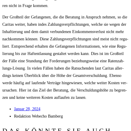
ren nicht in Fra­ge kommen.
Der Groß­teil der Gefan­ge­nen, die die Bera­tung in Anspruch neh­men, so die
Cari­tas wei­ter, haben indes Zah­lungs­ver­pflich­tun­gen, wel­che sie wegen der
Inhaf­tie­rung und dem damit ver­bun­de­nen Ein­kom­mens­ver­lust nicht mehr
nach­kom­men kön­nen. Die­se Zah­lungs­ver­pflich­tun­gen sind meist nicht regu­
liert. Ent­spre­chend erhal­ten die Gefan­ge­nen Infor­ma­tio­nen, wie eine Regu­
lie­rung bis zur Haft­ent­las­sung gestal­tet wer­den kann. Dies ist im Groß­teil
der Fäl­le eine Stun­dung der For­de­run­gen bezie­hungs­wei­se eine Raten­zah­
lungs-Lösung. In vie­len Fäl­len haben die Rat­su­chen­den laut Cari­tas aller­
dings kei­nen Über­blick über die Höhe der Gesamt­ver­schul­dung. Eben­so
wer­de häu­fig auf lau­fen­de Ver­trä­ge hin­ge­wie­sen, wel­che wei­ter Kos­ten ver­
ur­sa­chen. Hier ist das Ziel der Bera­tung, die Ver­schul­dungs­hö­he zu begren­
zen und kei­ne wei­te­ren Kos­ten auf­lau­fen zu lassen.
Janu­ar 28, 2024
Redak­ti­on
Web­echo Bamberg
DAS KÖNNTE SIE AUCH