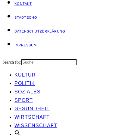
KON­TAKT
STADT­ECHO
DATEN­SCHUTZ­ER­KLÄ­RUNG
IMPRES­SUM
Search for:
KUL­TUR
POLI­TIK
SOZIA­LES
SPORT
GESUND­HEIT
WIRT­SCHAFT
WIS­SEN­SCHAFT