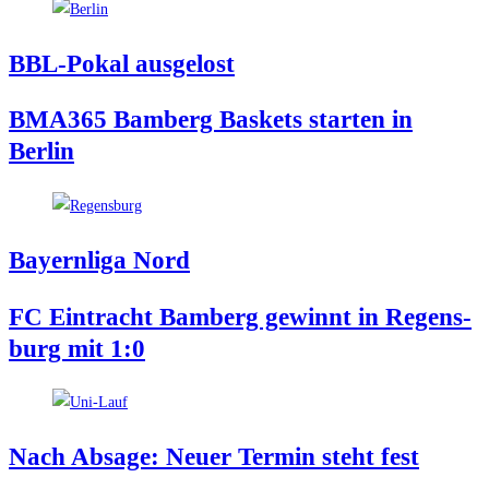
BBL-Pokal aus­ge­lost
BMA365 Bam­berg Bas­kets star­ten in
Berlin
Bay­ern­li­ga Nord
FC Ein­tracht Bam­berg gewinnt in Regens­
burg mit 1:0
Nach Absa­ge: Neu­er Ter­min steht fest