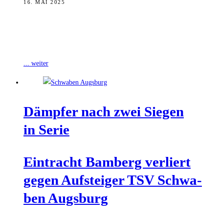
16. MAI 2025
Das Schiedsgericht des 1. Zivilsenats am Oberlandesgericht
Nürnberg hat das vom Verbands-Sportgericht (VSG) des Bayerischen
Fußball-Verbandes (BFV) erlassene Berufungsurteil in der Causa
... weiter
Dämp­fer nach zwei Sie­gen
in Serie
Ein­tracht Bam­berg ver­liert
gegen Auf­stei­ger TSV Schwa­
ben Augsburg