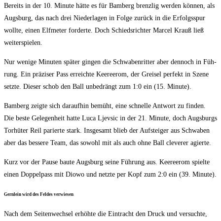
Bereits in der 10. Minu­te hät­te es für Bam­berg brenz­lig wer­den kön­nen, als
Augs­burg, das nach drei Nie­der­la­gen in Fol­ge zurück in die Erfolgs­spur
woll­te, einen Elf­me­ter for­der­te. Doch Schieds­rich­ter Mar­cel Krauß ließ
weiterspielen.
Nur weni­ge Minu­ten spä­ter gin­gen die Schwa­ben­rit­ter aber den­noch in Füh­
rung. Ein prä­zi­ser Pass erreich­te Kee­re­erom, der Grei­sel per­fekt in Sze­ne
setz­te. Die­ser schob den Ball unbe­drängt zum 1:0 ein (15. Minute).
Bam­berg zeig­te sich dar­auf­hin bemüht, eine schnel­le Ant­wort zu fin­den.
Die bes­te Gele­gen­heit hat­te Luca Ljev­sic in der 21. Minu­te, doch Augs­burgs
Tor­hü­ter Reil parier­te stark. Ins­ge­samt blieb der Auf­stei­ger aus Schwa­ben
aber das bes­se­re Team, das sowohl mit als auch ohne Ball cle­ve­rer agierte.
Kurz vor der Pau­se bau­te Augs­burg sei­ne Füh­rung aus. Kee­re­erom spiel­te
einen Dop­pel­pass mit Dio­wo und netz­te per Kopf zum 2:0 ein (39. Minute).
Gern­lein wird des Fel­des verwiesen
Nach dem Sei­ten­wech­sel erhöh­te die Ein­tracht den Druck und ver­such­te,