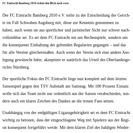
FC Ein­tracht Bam­berg 2010 rich­tet den Blick nach vorn
Der FC Ein­tracht Bam­berg 2010 e.V. teil­te zu der Ent­schei­dung der Gerich­
te im Fall Schwa­ben Augs­burg mit, die­se zur Kennt­nis genom­men zu
haben, auch wenn sie aus sport­li­cher und juris­ti­scher Sicht nur schwer nach­
voll­zieh­bar sei. Es sei dem FC Ein­tracht nie um Rechen­spie­le, son­dern um
die kon­se­quen­te Ein­hal­tung der gel­ten­den Regu­la­ri­en gegan­gen – und das
für alle Ver­ei­ne glei­cher­ma­ßen. Auch wenn der Ver­ein sich eine ande­re Aus­
le­gung gewünscht hät­te, akzep­tie­re er natür­lich das Urteil des Ober­lan­des­ge­
richts Nürnberg.
Der sport­li­che Fokus des FC Ein­tracht lie­ge nun kom­plett auf dem letz­ten
Sai­son­spiel gegen den TSV Aub­stadt am Sams­tag. Mit 100 Pro­zent Ein­satz
wol­le sich das Team nicht nur ordent­lich aus der Sai­son ver­ab­schie­den, son­
dern auch ein kla­res Zei­chen des Dan­kes an die treu­en Fans setzen.
Unab­hän­gig von der end­gül­ti­gen Liga­zu­ge­hö­rig­keit sei es dem FC Ein­tracht
wich­tig zu beto­nen, dass der ein­ge­schla­ge­ne Weg mit Spie­lern aus der Regi­
on kon­se­quent fort­ge­führt wer­de. Mit dem kla­ren Ziel des bal­di­gen Wie­der­