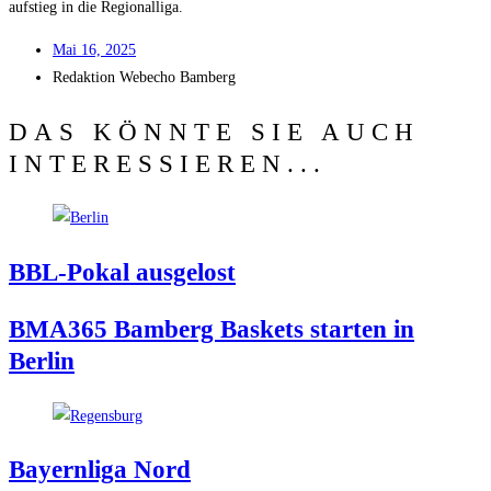
auf­stieg in die Regionalliga.
Mai 16, 2025
Redak­ti­on
Web­echo Bamberg
DAS KÖNNTE SIE AUCH
INTERESSIEREN...
BBL-Pokal aus­ge­lost
BMA365 Bam­berg Bas­kets star­ten in
Berlin
Bay­ern­li­ga Nord