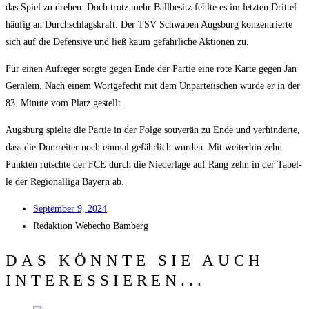
das Spiel zu dre­hen. Doch trotz mehr Ball­be­sitz fehl­te es im letz­ten Drit­tel
häu­fig an Durch­schlags­kraft. Der TSV Schwa­ben Augs­burg kon­zen­trier­te
sich auf die Defen­si­ve und ließ kaum gefähr­li­che Aktio­nen zu.
Für einen Auf­re­ger sorg­te gegen Ende der Par­tie eine rote Kar­te gegen Jan
Gern­lein. Nach einem Wort­ge­fecht mit dem Unpar­tei­ischen wur­de er in der
83. Minu­te vom Platz gestellt.
Augs­burg spiel­te die Par­tie in der Fol­ge sou­ve­rän zu Ende und ver­hin­der­te,
dass die Dom­rei­ter noch ein­mal gefähr­lich wur­den. Mit wei­ter­hin zehn
Punk­ten rutsch­te der FCE durch die Nie­der­la­ge auf Rang zehn in der Tabel­
le der Regio­nal­li­ga Bay­ern ab.
Sep­tem­ber 9, 2024
Redak­ti­on
Web­echo Bamberg
DAS KÖNNTE SIE AUCH
INTERESSIEREN...