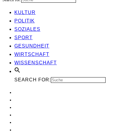
KUL­TUR
POLI­TIK
SOZIA­LES
SPORT
GESUND­HEIT
WIRT­SCHAFT
WIS­SEN­SCHAFT
SEARCH FOR: