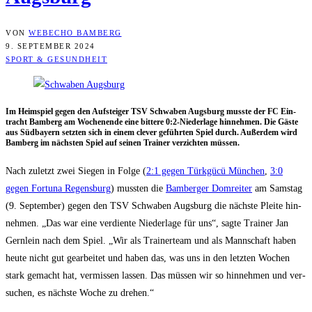
VON
WEBECHO BAMBERG
9. SEPTEMBER 2024
SPORT & GESUNDHEIT
Im Heim­spiel gegen den Auf­stei­ger TSV Schwa­ben Augs­burg muss­te der FC Ein­
tracht Bam­berg am Wochen­en­de eine bit­te­re 0:2‑Niederlage hin­neh­men. Die Gäs­te
aus Süd­bay­ern setz­ten sich in einem cle­ver geführ­ten Spiel durch. Außer­dem wird
Bam­berg im nächs­ten Spiel auf sei­nen Trai­ner ver­zich­ten müssen.
Nach zuletzt zwei Sie­gen in Fol­ge (
2:1 gegen Türk­gücü Mün­chen
,
3:0
gegen For­tu­na Regens­burg
) muss­ten die
Bam­ber­ger Dom­rei­ter
am Sams­tag
(9. Sep­tem­ber) gegen den TSV Schwa­ben Augs­burg die nächs­te Plei­te hin­
neh­men. „Das war eine ver­dien­te Nie­der­la­ge für uns“, sag­te Trai­ner Jan
Gern­lein nach dem Spiel. „Wir als Trai­ner­team und als Mann­schaft haben
heu­te nicht gut gear­bei­tet und haben das, was uns in den letz­ten Wochen
stark gemacht hat, ver­mis­sen las­sen. Das müs­sen wir so hin­neh­men und ver­
su­chen, es nächs­te Woche zu drehen.“