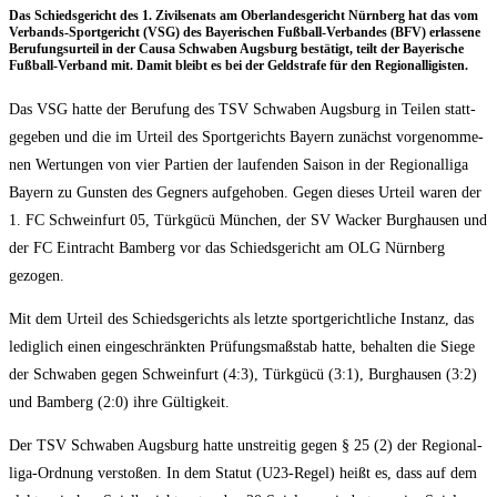
Das Schieds­ge­richt des 1. Zivil­se­nats am Ober­lan­des­ge­richt Nürn­berg hat das vom
Ver­bands-Sport­ge­richt (VSG) des Baye­ri­schen Fuß­ball-Ver­ban­des (BFV) erlas­se­ne
Beru­fungs­ur­teil in der Cau­sa Schwa­ben Augs­burg bestä­tigt, teilt der Baye­ri­sche
Fuß­ball-Ver­band mit. Damit bleibt es bei der Geld­stra­fe für den Regionalligisten.
Das VSG hat­te der Beru­fung des TSV Schwa­ben Augs­burg in Tei­len statt­
ge­ge­ben und die im Urteil des Sport­ge­richts Bay­ern zunächst vor­ge­nom­me­
nen Wer­tun­gen von vier Par­tien der lau­fen­den Sai­son in der Regio­nal­li­ga
Bay­ern zu Guns­ten des Geg­ners auf­ge­ho­ben. Gegen die­ses Urteil waren der
1. FC Schwein­furt 05, Türk­gücü Mün­chen, der SV Wacker Burg­hau­sen und
der FC Ein­tracht Bam­berg vor das Schieds­ge­richt am OLG Nürn­berg
gezogen.
Mit dem Urteil des Schieds­ge­richts als letz­te sport­ge­richt­li­che Instanz, das
ledig­lich einen ein­ge­schränk­ten Prü­fungs­maß­stab hat­te, behal­ten die Sie­ge
der Schwa­ben gegen Schwein­furt (4:3), Türk­gücü (3:1), Burg­hau­sen (3:2)
und Bam­berg (2:0) ihre Gültigkeit.
Der TSV Schwa­ben Augs­burg hat­te unstrei­tig gegen § 25 (2) der Regio­nal­
li­ga-Ord­nung ver­sto­ßen. In dem Sta­tut (U23-Regel) heißt es, dass auf dem