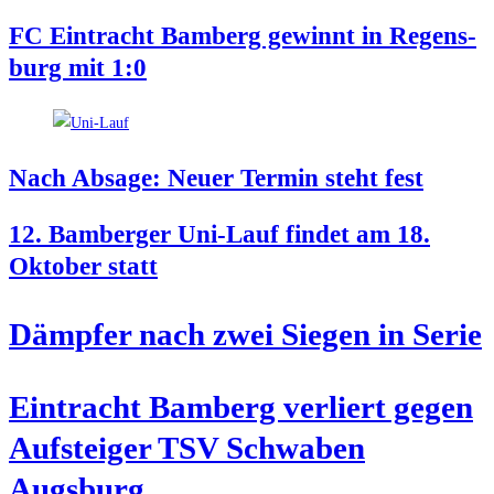
FC Ein­tracht Bam­berg gewinnt in Regens­
burg mit 1:0
Nach Absa­ge: Neu­er Ter­min steht fest
12. Bam­ber­ger Uni-Lauf fin­det am 18.
Okto­ber statt
Dämp­fer nach zwei Sie­gen in Serie
Ein­tracht Bam­berg ver­liert gegen
Auf­stei­ger TSV Schwa­ben
Augsburg