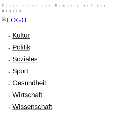
Nach­rich­ten aus Bam­berg und der
Region
Kul­tur
Poli­tik
Sozia­les
Sport
Gesund­heit
Wirt­schaft
Wis­sen­schaft