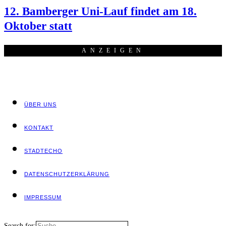
12. Bam­ber­ger Uni-Lauf fin­det am 18.
Okto­ber statt
ANZEI­GEN
ÜBER UNS
KON­TAKT
STADT­ECHO
DATEN­SCHUTZ­ER­KLÄ­RUNG
IMPRES­SUM
Search for: