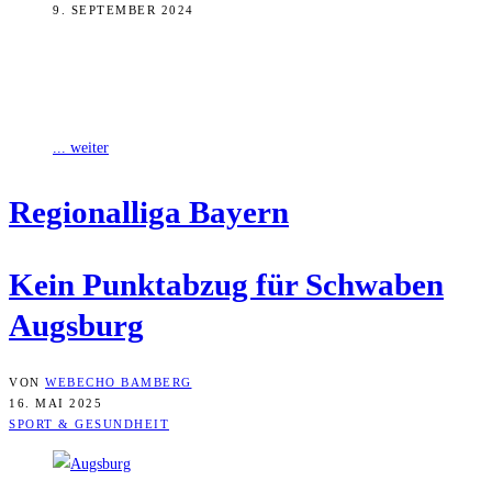
9. SEPTEMBER 2024
Im Heimspiel gegen den Aufsteiger TSV Schwaben Augsburg musste
der FC Eintracht Bamberg am Wochenende eine bittere 0:2-
Niederlage hinnehmen. Die Gäste aus
... weiter
Regio­nal­li­ga Bayern
Kein Punkt­ab­zug für Schwa­ben
Augsburg
VON
WEBECHO BAMBERG
16. MAI 2025
SPORT & GESUNDHEIT