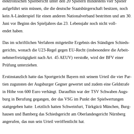
elek­tro­ni­schen Spiel­be­richt unter den 20 Spie­lern min­des­tens vier Spie­ler
auf­ge­führt sein müs­sen, die die deut­sche Staats­bür­ger­schaft besit­zen, noch
kein A‑Länderspiel für einen ande­ren Natio­nal­ver­band bestrit­ten und am 30.
Juni vor Beginn des Spiel­jah­res das 23. Lebens­jahr noch nicht voll­
endet haben.
Das im schrift­li­chen Ver­fah­ren mit­ge­teil­te Ergeb­nis des Stän­di­gen Schieds­
ge­richts, wonach die U23-Regel gegen EU-Recht (ins­be­son­de­re die Arbeit­
neh­mer­frei­zü­gig­keit nach Art. 45 AEUV) ver­sto­ße, wird der BFV einer
Prü­fung unterziehen.
Erst­in­stanz­lich hat­te das Sport­ge­richt Bay­ern mit sei­nem Urteil die vier Par­
tien zuguns­ten der Augs­bur­ger Geg­ner gewer­tet und zudem eine Geld­stra­fe
in Höhe von 600 Euro ver­hängt. Dar­auf­hin war der TSV Schwa­ben Augs­
burg in Beru­fung gegan­gen, der das VSG im Punkt der Spiel­wer­tun­gen
statt­ge­ge­ben hat­te. Letzt­lich hat­ten Schwein­furt, Türk­gücü Mün­chen, Burg­
hau­sen und Bam­berg das Schieds­ge­richt am Ober­lan­des­ge­richt Nürn­berg
ange­ru­fen, das nun sein Urteil ver­öf­fent­licht hat.