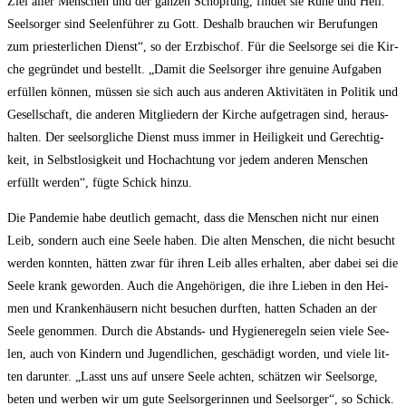
Ziel aller Men­schen und der gan­zen Schöp­fung, fin­det sie Ruhe und Heil.
Seel­sor­ger sind See­len­füh­rer zu Gott. Des­halb brau­chen wir Beru­fun­gen
zum pries­ter­li­chen Dienst“, so der Erz­bi­schof. Für die Seel­sor­ge sei die Kir­
che gegrün­det und bestellt. „Damit die Seel­sor­ger ihre genui­ne Auf­ga­ben
erfül­len kön­nen, müs­sen sie sich auch aus ande­ren Akti­vi­tä­ten in Poli­tik und
Gesell­schaft, die ande­ren Mit­glie­dern der Kir­che auf­ge­tra­gen sind, her­aus­
hal­ten. Der seel­sorg­li­che Dienst muss immer in Hei­lig­keit und Gerech­tig­
keit, in Selbst­lo­sig­keit und Hoch­ach­tung vor jedem ande­ren Men­schen
erfüllt wer­den“, füg­te Schick hinzu.
Die Pan­de­mie habe deut­lich gemacht, dass die Men­schen nicht nur einen
Leib, son­dern auch eine See­le haben. Die alten Men­schen, die nicht besucht
wer­den konn­ten, hät­ten zwar für ihren Leib alles erhal­ten, aber dabei sei die
See­le krank gewor­den. Auch die Ange­hö­ri­gen, die ihre Lie­ben in den Hei­
men und Kran­ken­häu­sern nicht besu­chen durf­ten, hat­ten Scha­den an der
See­le genom­men. Durch die Abstands- und Hygie­ne­re­geln sei­en vie­le See­
len, auch von Kin­dern und Jugend­li­chen, geschä­digt wor­den, und vie­le lit­
ten dar­un­ter. „Lasst uns auf unse­re See­le ach­ten, schät­zen wir Seel­sor­ge,
beten und wer­ben wir um gute Seel­sor­ge­rin­nen und Seel­sor­ger“, so Schick.