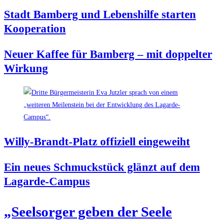
Stadt Bam­berg und Lebens­hil­fe star­ten
Kooperation
Neu­er Kaf­fee für Bam­berg – mit dop­pel­ter
Wirkung
Wil­ly-Brandt-Platz offi­zi­ell eingeweiht
Ein neu­es Schmuck­stück glänzt auf dem
Lagarde-Campus
„Seel­sor­ger geben der See­le