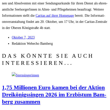
nen und Absol­ven­ten mit einer Sen­dungs­ur­kun­de für ihren Dienst als ehren­
amt­li­che Seel­sor­ge­rIn­nen in Alten- und Pfle­ge­hei­men beauf­tragt. Wei­te­re
Infor­ma­tio­nen stellt die
Cari­tas auf ihrer Home­page
bereit. Die Infor­ma­ti­
ons­ver­an­stal­tung fin­det am 20. Okto­ber, um 17 Uhr, in der Cari­tas-Zen­tra­le
in der Obe­ren König­stra­ße 4b statt.
Okto­ber 7, 2023
Redak­ti­on
Web­echo Bamberg
DAS KÖNNTE SIE AUCH
INTERESSIEREN...
1,75 Mil­lio­nen Euro kamen bei der Akti­on
Drei­kö­nigs­sin­gen 2026 im Erz­bis­tum Bam­
berg zusammen