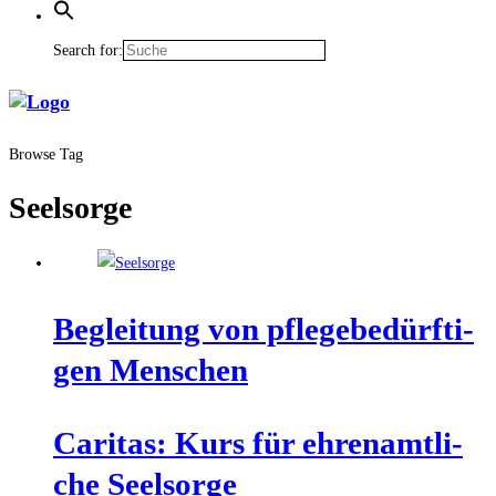
Search for:
Browse Tag
Seelsorge
Beglei­tung von pfle­ge­be­dürf­ti­
gen Menschen
Cari­tas: Kurs für ehren­amt­li­
che Seelsorge