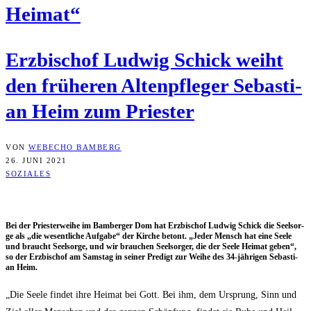
Heimat“
Erz­bi­schof Lud­wig Schick weiht
den frü­he­ren Alten­pfle­ger Sebas­ti­
an Heim zum Priester
VON
WEBECHO BAMBERG
26. JUNI 2021
SOZIALES
Bei der Pries­ter­wei­he im Bam­ber­ger Dom hat Erz­bi­schof Lud­wig Schick die Seel­sor­
ge als „die wesent­li­che Auf­ga­be“ der Kir­che betont. „Jeder Mensch hat eine See­le
und braucht Seel­sor­ge, und wir brau­chen Seel­sor­ger, die der See­le Hei­mat geben“,
so der Erz­bi­schof am Sams­tag in sei­ner Pre­digt zur Wei­he des 34-jäh­ri­gen Sebas­ti­
an Heim.
„Die See­le fin­det ihre Hei­mat bei Gott. Bei ihm, dem Ursprung, Sinn und