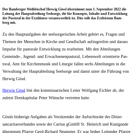
Der Bam­ber­ger Weih­bi­schof Her­wig Gössl über­nimmt zum 1. Sep­tem­ber 2022 die
Lei­tung der Haupt­ab­tei­lung Seel­sor­ge, die für Kon­zep­te, Inhal­te und Ent­wick­lung
der Pas­to­ral in der Erz­diö­ze­se ver­ant­wort­lich ist. Dies teilt das Erz­bis­tum Bam­
berg mit.
Zu den Haupt­auf­ga­ben der seel­sor­ge­ri­schen Arbeit gehört es, Fra­gen und
The­men der Men­schen in Kir­che und Gesell­schaft auf­zu­grei­fen und dar­aus
Impul­se für pas­to­ra­le Ent­wick­lung zu erar­bei­ten. Mit den Abtei­lun­gen
Gemeinde‑, Jugend- und Erwach­se­nen­pas­to­ral, Lebens­welt ori­en­tier­te Pas­
to­ral, Amt für Kir­chen­mu­sik und Lit­ur­gie fal­len sechs Abtei­lun­gen in die
Ver­wal­tung der Haupt­ab­tei­lung Seel­sor­ge und damit unter die Füh­rung von
Her­wig Gössl.
Her­wig Gössl
löst den kom­mis­sa­ri­schen Lei­ter Wolf­gang Eich­ler ab, der
zuletzt Dom­ka­pi­tu­lar Peter Wün­sche ver­tre­ten hatte.
Gössls bis­he­ri­ge Auf­ga­ben als Vor­sit­zen­der der Auf­sichts­rä­te des Diö­ze­
sanca­ri­tas­ver­ban­des sowie der Cari­tas gGmbH St. Hein­rich und Kuni­gun­de
über­nimmt Pfar­rer Gerd-Richard Neu­mei­er. Er war bis­her Lei­ten­der Pfar­rer