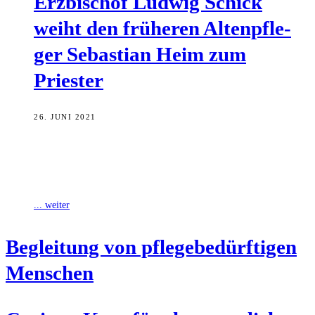
Erz­bi­schof Lud­wig Schick
weiht den frü­he­ren Alten­pfle­
ger Sebas­ti­an Heim zum
Priester
26. JUNI 2021
Bei der Priesterweihe im Bamberger Dom hat Erzbischof Ludwig
Schick die Seelsorge als „die wesentliche Aufgabe“ der Kirche
betont. „Jeder Mensch hat
... weiter
Beglei­tung von pfle­ge­be­dürf­ti­gen
Menschen