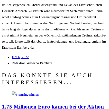
im Seel­sor­ge­be­reich Obe­rer Aisch­grund und Dekan des Erz­bi­schöf­li­chen
Deka­nats Ans­bach. Zusätz­lich wird Neu­mei­er im Sep­tem­ber durch Erz­bi­
schof Lud­wig Schick zum Diö­ze­san­ju­gend­pfar­rer und Ordi­na­ri­ats­rat
ernannt. Damit über­nimmt er die Nach­fol­ge von Nor­bert Förs­ter, der fünf
Jah­re lang als Jugend­pfar­rer in der Erz­diö­ze­se wirk­te. Als neu­er Ordi­na­ri­
ats­rat nimmt Neu­mei­er an der wöchent­lich statt­fin­den­den Ordi­na­ri­ats­kon­fe­
renz teil. Die­se stellt das obers­te Ent­schei­dungs- und Bera­tungs­gre­mi­um im
Erz­bis­tum Bam­berg dar.
Juni 6, 2022
Redak­ti­on
Web­echo Bamberg
DAS KÖNNTE SIE AUCH
INTERESSIEREN...
1,75 Mil­lio­nen Euro kamen bei der Akti­on