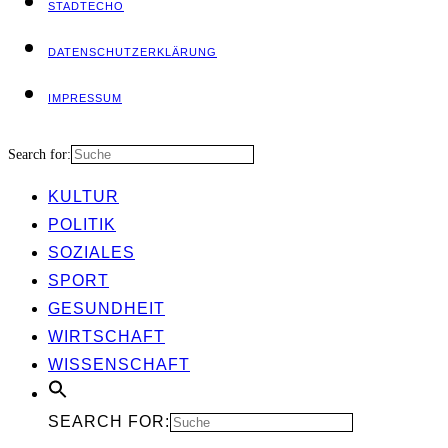
STADT­ECHO
DATEN­SCHUTZ­ER­KLÄ­RUNG
IMPRES­SUM
Search for:
KUL­TUR
POLI­TIK
SOZIA­LES
SPORT
GESUND­HEIT
WIRT­SCHAFT
WIS­SEN­SCHAFT
SEARCH FOR: