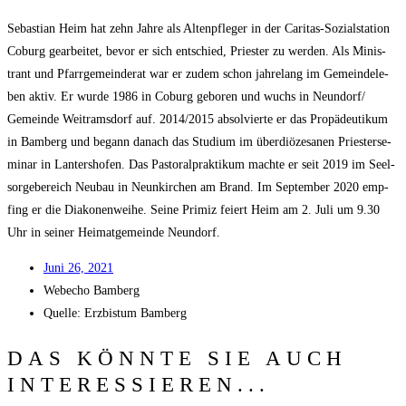
Sebas­ti­an Heim hat zehn Jah­re als Alten­pfle­ger in der Cari­tas-Sozi­al­sta­ti­on
Coburg gear­bei­tet, bevor er sich ent­schied, Pries­ter zu wer­den. Als Minis­
trant und Pfarr­ge­mein­de­rat war er zudem schon jah­re­lang im Gemein­de­le­
ben aktiv. Er wur­de 1986 in Coburg gebo­ren und wuchs in Neundorf/​
Gemeinde Weit­rams­dorf auf. 2014/​2015 absol­vier­te er das Pro­pä­deu­ti­kum
in Bam­berg und begann danach das Stu­di­um im über­diö­ze­sa­nen Pries­ter­se­
mi­nar in Lan­ters­ho­fen. Das Pas­to­ral­prak­ti­kum mach­te er seit 2019 im Seel­
sor­ge­be­reich Neu­bau in Neun­kir­chen am Brand. Im Sep­tem­ber 2020 emp­
fing er die Dia­ko­nen­wei­he. Sei­ne Pri­miz fei­ert Heim am 2. Juli um 9.30
Uhr in sei­ner Hei­mat­ge­mein­de Neundorf.
Juni 26, 2021
Web­echo Bamberg
Quel­le: Erz­bis­tum Bamberg
DAS KÖNNTE SIE AUCH
INTERESSIEREN...