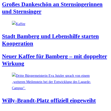
Gro­ßes Dan­ke­schön an Stern­sin­ge­rin­nen
und Sternsinger
Stadt Bam­berg und Lebens­hil­fe star­ten
Kooperation
Neu­er Kaf­fee für Bam­berg – mit dop­pel­ter
Wirkung
Wil­ly-Brandt-Platz offi­zi­ell eingeweiht