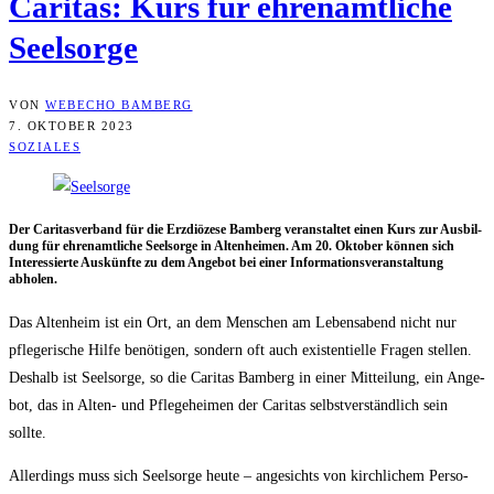
Cari­tas: Kurs für ehren­amt­li­che
Seelsorge
VON
WEBECHO BAMBERG
7. OKTOBER 2023
SOZIALES
Der
Cari­tas­ver­band für die Erz­diö­ze­se Bam­berg
ver­an­stal­tet einen Kurs zur Aus­bil­
dung für ehren­amt­li­che Seel­sor­ge in Alten­hei­men. Am 20. Okto­ber kön­nen sich
Inter­es­sier­te Aus­künf­te zu dem Ange­bot bei einer
Infor­ma­ti­ons­ver­an­stal­tung
abholen.
Das Alten­heim ist ein Ort, an dem Men­schen am Lebens­abend nicht nur
pfle­ge­ri­sche Hil­fe benö­ti­gen, son­dern oft auch exis­ten­ti­el­le Fra­gen stel­len.
Des­halb ist Seel­sor­ge, so die Cari­tas Bam­berg in einer Mit­tei­lung, ein Ange­
bot, das in Alten- und Pfle­ge­hei­men der Cari­tas selbst­ver­ständ­lich sein
sollte.
Aller­dings muss sich Seel­sor­ge heu­te – ange­sichts von kirch­li­chem Per­so­