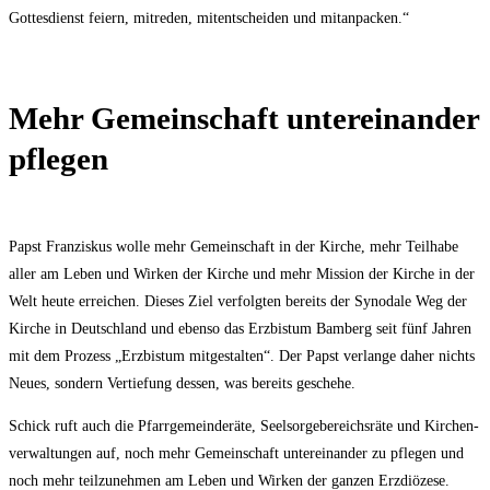
Got­tes­dienst fei­ern, mit­re­den, mit­ent­schei­den und mitanpacken.“
Mehr Gemein­schaft unter­ein­an­der
pflegen
Papst Fran­zis­kus wol­le mehr Gemein­schaft in der Kir­che, mehr Teil­ha­be
aller am Leben und Wir­ken der Kir­che und mehr Mis­si­on der Kir­che in der
Welt heu­te errei­chen. Die­ses Ziel ver­folg­ten bereits der Syn­oda­le Weg der
Kir­che in Deutsch­land und eben­so das Erz­bis­tum Bam­berg seit fünf Jah­ren
mit dem Pro­zess „Erz­bis­tum mit­ge­stal­ten“. Der Papst ver­lan­ge daher nichts
Neu­es, son­dern Ver­tie­fung des­sen, was bereits geschehe.
Schick ruft auch die Pfarr­ge­mein­de­rä­te, Seel­sor­ge­be­reichs­rä­te und Kir­chen­
ver­wal­tun­gen auf, noch mehr Gemein­schaft unter­ein­an­der zu pfle­gen und
noch mehr teil­zu­neh­men am Leben und Wir­ken der gan­zen Erz­diö­ze­se.