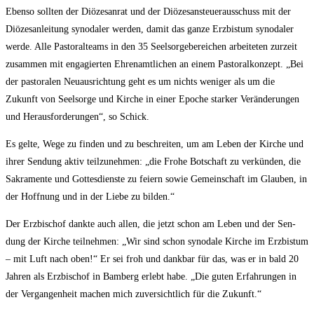
Eben­so soll­ten der Diö­ze­san­rat und der Diö­ze­san­steu­er­aus­schuss mit der
Diö­ze­san­lei­tung syn­oda­ler wer­den, damit das gan­ze Erz­bis­tum syn­oda­ler
wer­de. Alle Pas­to­ral­teams in den 35 Seel­sor­ge­be­rei­chen arbei­te­ten zur­zeit
zusam­men mit enga­gier­ten Ehren­amt­li­chen an einem Pas­to­ral­kon­zept. „Bei
der pas­to­ra­len Neu­aus­rich­tung geht es um nichts weni­ger als um die
Zukunft von Seel­sor­ge und Kir­che in einer Epo­che star­ker Ver­än­de­run­gen
und Her­aus­for­de­run­gen“, so Schick.
Es gel­te, Wege zu fin­den und zu beschrei­ten, um am Leben der Kir­che und
ihrer Sen­dung aktiv teil­zu­neh­men: „die Fro­he Bot­schaft zu ver­kün­den, die
Sakra­men­te und Got­tes­diens­te zu fei­ern sowie Gemein­schaft im Glau­ben, in
der Hoff­nung und in der Lie­be zu bilden.“
Der Erz­bi­schof dank­te auch allen, die jetzt schon am Leben und der Sen­
dung der Kir­che teil­neh­men: „Wir sind schon syn­oda­le Kir­che im Erz­bis­tum
– mit Luft nach oben!“ Er sei froh und dank­bar für das, was er in bald 20
Jah­ren als Erz­bi­schof in Bam­berg erlebt habe. „Die guten Erfah­run­gen in
der Ver­gan­gen­heit machen mich zuver­sicht­lich für die Zukunft.“