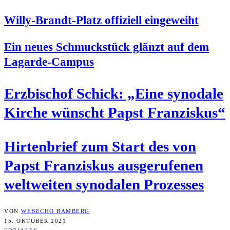
Wil­ly-Brandt-Platz offi­zi­ell eingeweiht
Ein neu­es Schmuck­stück glänzt auf dem
Lagarde-Campus
Erz­bi­schof Schick: „Eine syn­oda­le
Kir­che wünscht Papst Franziskus“
Hir­ten­brief zum Start des von
Papst Fran­zis­kus aus­ge­ru­fe­nen
welt­wei­ten syn­oda­len Prozesses
VON
WEBECHO BAMBERG
15. OKTOBER 2021