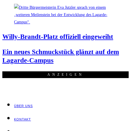
Wil­ly-Brandt-Platz offi­zi­ell eingeweiht
Ein neu­es Schmuck­stück glänzt auf dem
Lagarde-Campus
ANZEI­GEN
ÜBER UNS
KON­TAKT