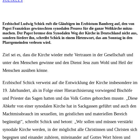
SOZIALES
Erz­bi­schof Lud­wig Schick ruft die Gläu­bi­gen im Erz­bis­tum Bam­berg auf, den von
Papst Fran­zis­kus gewünsch­ten syn­oda­len Pro­zess für die gan­ze Welt­kir­che mit­zu­
ma­chen. Der Papst brem­se den Syn­oda­len Weg der Kir­che in Deutsch­land nicht aus,
son­dern för­de­re ihn, schreibt Schick in einem Hir­ten­wort, das am Sonn­tag in den
Pfarr­ge­mein­den ver­le­sen wird.
Ziel sei es, dass die Kir­che wie­der mehr Ver­trau­en in der Gesell­schaft und
unter den Men­schen gewin­ne und den Dienst Jesu zum Wohl und Heil der
Men­schen aus­üben könne.
Erz­bi­schof Schick ver­weist auf die Ent­wick­lung der Kir­che ins­be­son­de­re im
19. Jahr­hun­dert, als in Fol­ge einer Hier­ar­chi­sie­rung vor­wie­gend Bischö­fe
und Pries­ter das Sagen hat­ten und das Volk Got­tes gehor­chen muss­te. „Die­se
Abkehr von einer syn­oda­len Kir­che hat in Sack­gas­sen geführt und auch den
Macht­miss­brauch im sexu­el­len, im geist­li­chen und mate­ri­el­len Bereich
begüns­tigt“, schreibt Schick und betont: „Wir sol­len und müs­sen ver­stärkt
syn­oda­le Kir­che wer­den, in der mög­lichst alle Chris­tin­nen und Chris­ten sich
begeg­nen und ein­an­der zuhö­ren, mit­ein­an­der auf Got­tes Wort hören und