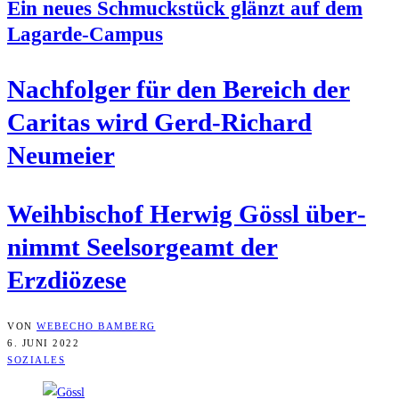
Ein neu­es Schmuck­stück glänzt auf dem
Lagarde-Campus
Nach­fol­ger für den Bereich der
Cari­tas wird Gerd-Richard
Neumeier
Weih­bi­schof Her­wig Gössl über­
nimmt Seel­sor­ge­amt der
Erzdiözese
VON
WEBECHO BAMBERG
6. JUNI 2022
SOZIALES