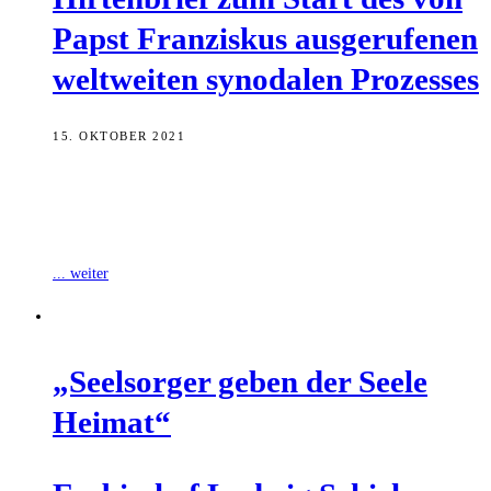
Papst Fran­zis­kus aus­ge­ru­fe­nen
welt­wei­ten syn­oda­len Prozesses
15. OKTOBER 2021
Erzbischof Ludwig Schick ruft die Gläubigen im Erzbistum
Bamberg auf, den von Papst Franziskus gewünschten synodalen
Prozess für die ganze Weltkirche mitzumachen.
... weiter
„Seel­sor­ger geben der See­le
Heimat“