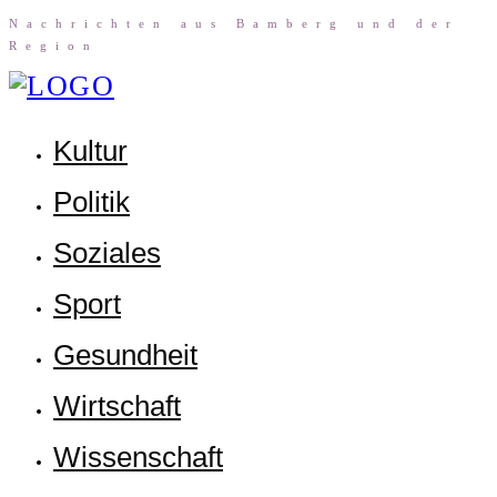
Nach­rich­ten aus Bam­berg und der
Region
Kul­tur
Poli­tik
Sozia­les
Sport
Gesund­heit
Wirt­schaft
Wis­sen­schaft