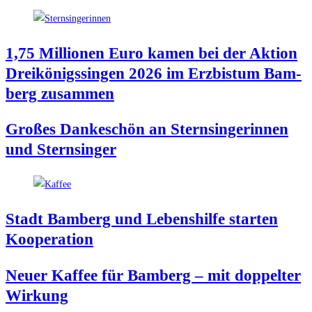
1,75 Mil­lio­nen Euro kamen bei der Akti­on
Drei­kö­nigs­sin­gen 2026 im Erz­bis­tum Bam­
berg zusammen
Gro­ßes Dan­ke­schön an Stern­sin­ge­rin­nen
und Sternsinger
Stadt Bam­berg und Lebens­hil­fe star­ten
Kooperation
Neu­er Kaf­fee für Bam­berg – mit dop­pel­ter
Wirkung