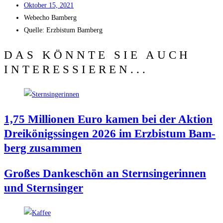
Okto­ber 15, 2021
Web­echo Bamberg
Quel­le: Erz­bis­tum Bamberg
DAS KÖNNTE SIE AUCH
INTERESSIEREN...
1,75 Mil­lio­nen Euro kamen bei der Akti­on
Drei­kö­nigs­sin­gen 2026 im Erz­bis­tum Bam­
berg zusammen
Gro­ßes Dan­ke­schön an Stern­sin­ge­rin­nen
und Sternsinger