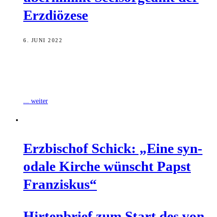
Erzdiözese
6. JUNI 2022
Der Bamberger Weihbischof Herwig Gössl übernimmt zum 1.
September 2022 die Leitung der Hauptabteilung Seelsorge, die für
Konzepte, Inhalte und Entwicklung der
... weiter
Erz­bi­schof Schick: „Eine syn­
oda­le Kir­che wünscht Papst
Franziskus“
Hir­ten­brief zum Start des von