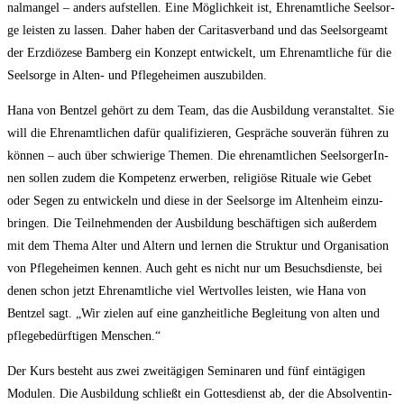
nal­man­gel – anders auf­stel­len. Eine Mög­lich­keit ist, Ehren­amt­li­che Seel­sor­
ge leis­ten zu las­sen. Daher haben der Cari­tas­ver­band und das Seel­sor­ge­amt
der Erz­diö­ze­se Bam­berg ein Kon­zept ent­wi­ckelt, um Ehren­amt­li­che für die
Seel­sor­ge in Alten- und Pfle­ge­hei­men auszubilden.
Hana von Bent­zel gehört zu dem Team, das die Aus­bil­dung ver­an­stal­tet. Sie
will die Ehren­amt­li­chen dafür qua­li­fi­zie­ren, Gesprä­che sou­ve­rän füh­ren zu
kön­nen – auch über schwie­ri­ge The­men. Die ehren­amt­li­chen Seel­sor­ge­rIn­
nen sol­len zudem die Kom­pe­tenz erwer­ben, reli­giö­se Ritua­le wie Gebet
oder Segen zu ent­wi­ckeln und die­se in der Seel­sor­ge im Alten­heim ein­zu­
brin­gen. Die Teil­neh­men­den der Aus­bil­dung beschäf­ti­gen sich außer­dem
mit dem The­ma Alter und Altern und ler­nen die Struk­tur und Orga­ni­sa­ti­on
von Pfle­ge­hei­men ken­nen. Auch geht es nicht nur um Besuchs­diens­te, bei
denen schon jetzt Ehren­amt­li­che viel Wert­vol­les leis­ten, wie Hana von
Bent­zel sagt. „Wir zie­len auf eine ganz­heit­li­che Beglei­tung von alten und
pfle­ge­be­dürf­ti­gen Menschen.“
Der Kurs besteht aus zwei zwei­tä­gi­gen Semi­na­ren und fünf ein­tä­gi­gen
Modu­len. Die Aus­bil­dung schließt ein Got­tes­dienst ab, der die Absol­ven­tin­