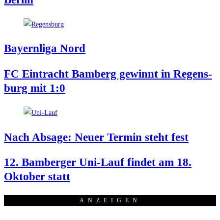
Bay­ern­li­ga Nord
FC Ein­tracht Bam­berg gewinnt in Regens­
burg mit 1:0
Nach Absa­ge: Neu­er Ter­min steht fest
12. Bam­ber­ger Uni-Lauf fin­det am 18.
Okto­ber statt
ANZEI­GEN