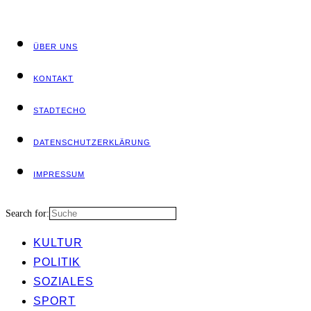
ÜBER UNS
KON­TAKT
STADT­ECHO
DATEN­SCHUTZ­ER­KLÄ­RUNG
IMPRES­SUM
Search for:
KUL­TUR
POLI­TIK
SOZIA­LES
SPORT