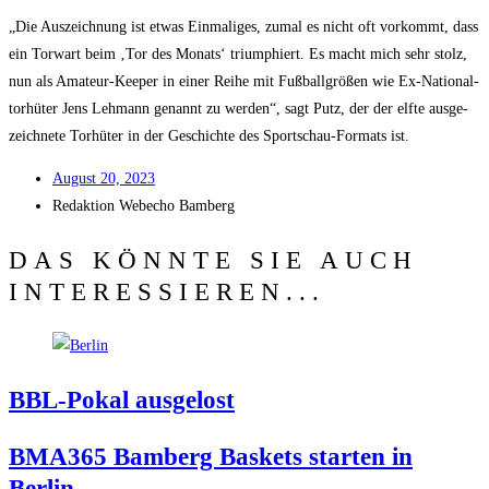
„Die Aus­zeich­nung ist etwas Ein­ma­li­ges, zumal es nicht oft vor­kommt, dass
ein Tor­wart beim ‚Tor des Monats‘ tri­um­phiert. Es macht mich sehr stolz,
nun als Ama­teur-Kee­per in einer Rei­he mit Fuß­ball­grö­ßen wie Ex-Natio­nal­
tor­hü­ter Jens Leh­mann genannt zu wer­den“, sagt Putz, der der elf­te aus­ge­
zeich­ne­te Tor­hü­ter in der Geschich­te des Sport­schau-For­mats ist.
August 20, 2023
Redak­ti­on
Web­echo Bamberg
DAS KÖNNTE SIE AUCH
INTERESSIEREN...
BBL-Pokal aus­ge­lost
BMA365 Bam­berg Bas­kets star­ten in
Berlin