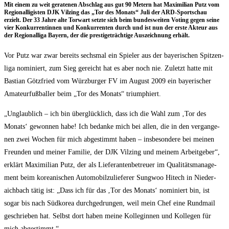
Mit einem zu weit gera­te­nen Abschlag aus gut 90 Metern hat Maxi­mi­li­an Putz vom
Regio­nal­li­gis­ten DJK Vil­z­ing das „Tor des Monats“ Juli der ARD-Sport­schau
erzielt. Der 33 Jah­re alte Tor­wart setz­te sich beim bun­des­wei­ten Voting gegen sei­ne
vier Kon­kur­ren­tin­nen und Kon­kur­ren­ten durch und ist nun der ers­te Akteur aus
der Regio­nal­li­ga Bay­ern, der die pres­ti­ge­träch­ti­ge Aus­zeich­nung erhält.
Vor Putz war zwar bereits sechs­mal ein Spie­ler aus der baye­ri­schen Spit­zen­
li­ga nomi­niert, zum Sieg gereicht hat es aber noch nie. Zuletzt hat­te mit
Bas­ti­an Götz­fried vom Würz­bur­ger FV im August 2009 ein baye­ri­scher
Ama­teur­fuß­bal­ler beim „Tor des Monats“ triumphiert.
„Unglaub­lich – ich bin über­glück­lich, dass ich die Wahl zum ‚Tor des
Monats‘ gewon­nen habe! Ich bedan­ke mich bei allen, die in den ver­gan­ge­
nen zwei Wochen für mich abge­stimmt haben – ins­be­son­de­re bei mei­nen
Freun­den und mei­ner Fami­lie, der DJK Vil­z­ing und mei­nem Arbeit­ge­ber“,
erklärt Maxi­mi­li­an Putz, der als Lie­fe­ran­ten­be­treu­er im Qua­li­täts­ma­nage­
ment beim korea­ni­schen Auto­mo­bil­zu­lie­fe­rer Sung­woo Hitech in Nie­der­
aich­bach tätig ist: „Dass ich für das ‚Tor des Monats‘ nomi­niert bin, ist
sogar bis nach Süd­ko­rea durch­ge­drun­gen, weil mein Chef eine Rund­mail
geschrie­ben hat. Selbst dort haben mei­ne Kol­le­gin­nen und Kol­le­gen für
mich abgestimmt.“