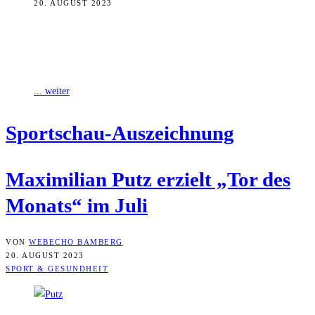
20. AUGUST 2023
Mit einem zu weit geratenen Abschlag aus gut 90 Metern hat
Maximilian Putz vom Regionalligisten DJK Vilzing das „Tor des
Monats“ Juli
... weiter
Sport­schau-Aus­zeich­nung
Maxi­mi­li­an Putz erzielt „Tor des
Monats“ im Juli
VON
WEBECHO BAMBERG
20. AUGUST 2023
SPORT & GESUNDHEIT