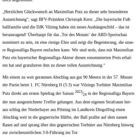
„Herz­li­chen Glück­wunsch an Maxi­mi­li­an Putz zu die­ser sehr beson­de­ren
Aus­zeich­nung“, sagt BFV-Prä­si­dent Chris­toph Kern: „Die baye­ri­sche Fuß­
ball­fa­mi­lie und die DJK Vil­z­ing haben ein neu­es Aus­hän­ge­schild – das ist
her­aus­ra­gend! Über­haupt für das ‚Tor des Monats‘ der ARD-Sport­schau
nomi­niert zu sein, ist eine rie­si­ge Ehre und zeigt die Begeis­te­rung, die unse­
re Regio­nal­li­ga Bay­ern ent­fa­chen kann. Wir sind stolz, dass mit Maxi­mi­li­an
Putz ein baye­ri­scher Regio­nal­li­ga-Akteur die­sen renom­mier­ten Preis erhal­
ten hat und gra­tu­lie­ren ihm zu die­ser tol­len Auszeichnung.“
Mit einem zu weit gera­te­nen Abschlag aus gut 90 Metern in der 57. Minu­te
der Par­tie beim 1. FC Nürn­berg II (5:3) war Vil­zings Tor­hü­ter Maxi­mi­li­an
2023
Putz direkt am ers­ten Spiel­tag der Sai­son
⁄
in der Regio­nal­li­ga Bay­ern
24
der nun aus­ge­zeich­ne­te Tref­fer gelun­gen. Aus dem eige­nen Straf­raum her­
aus schlug der Nie­der­bay­er aus Pil­s­ting im Land­kreis Din­gol­fing einen
Abschlag weit in die geg­ne­ri­sche Hälf­te, der Ball prall­te auf dem nas­sen
Rasen auf und sprang über den geg­ne­ri­schen Tor­hü­ter aus Nürn­berg hin­weg
zur zwi­schen­zeit­li­chen 3:0‑Führung ins Tor.