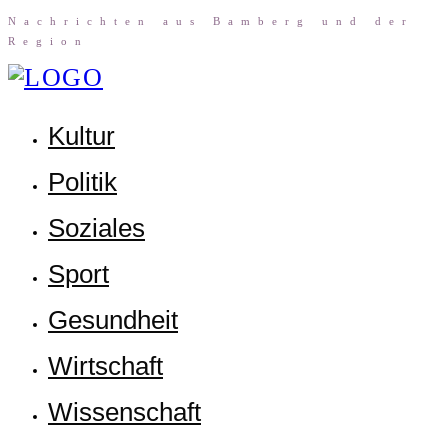
Nach­rich­ten aus Bam­berg und der
Region
Kul­tur
Poli­tik
Sozia­les
Sport
Gesund­heit
Wirt­schaft
Wis­sen­schaft