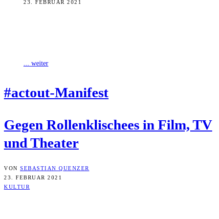
23. FEBRUAR 2021
Vor zwei Wochen haben 185 deutsche Schauspieler*innen ein
vielbeachtetes Manifest veröffentlicht, in dem sie mehr Anerkennung
für unterschiedliche sexuelle Orientierungen und mehr
... weiter
#actout-Mani­fest
Gegen Rol­len­kli­schees in Film, TV
und Theater
VON
SEBASTIAN QUENZER
23. FEBRUAR 2021
KULTUR