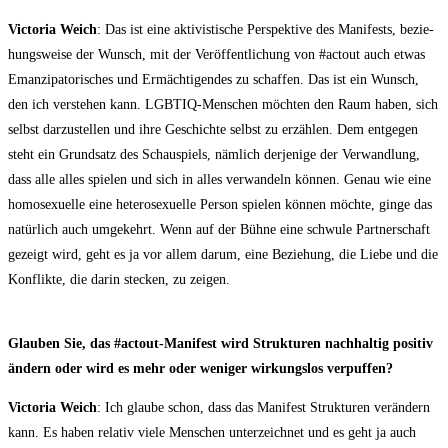
Vic­to­ria Weich
: Das ist eine akti­vis­ti­sche Per­spek­ti­ve des Mani­fests, bezie­
hungs­wei­se der Wunsch, mit der Ver­öf­fent­li­chung von #actout auch etwas
Eman­zi­pa­to­ri­sches und Ermäch­ti­gen­des zu schaf­fen. Das ist ein Wunsch,
den ich ver­ste­hen kann. LGBTIQ-Men­schen möch­ten den Raum haben, sich
selbst dar­zu­stel­len und ihre Geschich­te selbst zu erzäh­len. Dem ent­ge­gen
steht ein Grund­satz des Schau­spiels, näm­lich der­je­ni­ge der Ver­wand­lung,
dass alle alles spie­len und sich in alles ver­wan­deln kön­nen. Genau wie eine
homo­se­xu­el­le eine hete­ro­se­xu­el­le Per­son spie­len kön­nen möch­te, gin­ge das
natür­lich auch umge­kehrt. Wenn auf der Büh­ne eine schwu­le Part­ner­schaft
gezeigt wird, geht es ja vor allem dar­um, eine Bezie­hung, die Lie­be und die
Kon­flik­te, die dar­in ste­cken, zu zeigen.
Glau­ben Sie, das #actout-Mani­fest wird Struk­tu­ren nach­hal­tig posi­tiv
ändern oder wird es mehr oder weni­ger wir­kungs­los verpuffen?
Vic­to­ria Weich
: Ich glau­be schon, dass das Mani­fest Struk­tu­ren ver­än­dern
kann. Es haben rela­tiv vie­le Men­schen unter­zeich­net und es geht ja auch