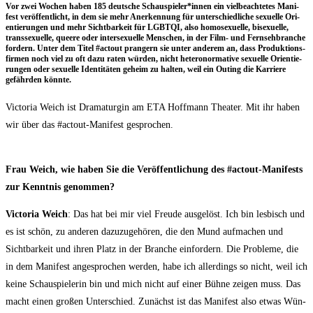
Vor zwei Wochen haben 185 deut­sche Schauspieler*innen ein viel­be­ach­te­tes Mani­
fest ver­öf­fent­licht, in dem sie mehr Aner­ken­nung für unter­schied­li­che sexu­el­le Ori­
en­tie­run­gen und mehr Sicht­bar­keit für LGBTQI, also homo­se­xu­el­le, bise­xu­el­le,
trans­se­xu­el­le, que­e­re oder inter­se­xu­el­le Men­schen, in der Film- und Fern­seh­bran­che
for­dern. Unter dem Titel #actout pran­gern sie unter ande­rem an, dass Pro­duk­ti­ons­
fir­men noch viel zu oft dazu raten wür­den, nicht hete­ro­nor­ma­ti­ve sexu­el­le Ori­en­tie­
run­gen oder sexu­el­le Iden­ti­tä­ten geheim zu hal­ten, weil ein Outing die Kar­rie­re
gefähr­den könnte.
Vic­to­ria Weich ist Dra­ma­tur­gin am ETA Hoff­mann Thea­ter. Mit ihr haben
wir über das #actout-Mani­fest gesprochen.
Frau Weich, wie haben Sie die Ver­öf­fent­li­chung des #actout-Mani­fests
zur Kennt­nis genommen?
Vic­to­ria Weich
: Das hat bei mir viel Freu­de aus­ge­löst. Ich bin les­bisch und
es ist schön, zu ande­ren dazu­zu­ge­hö­ren, die den Mund auf­ma­chen und
Sicht­bar­keit und ihren Platz in der Bran­che ein­for­dern. Die Pro­ble­me, die
in dem Mani­fest ange­spro­chen wer­den, habe ich aller­dings so nicht, weil ich
kei­ne Schau­spie­le­rin bin und mich nicht auf einer Büh­ne zei­gen muss. Das
macht einen gro­ßen Unter­schied. Zunächst ist das Mani­fest also etwas Wün­