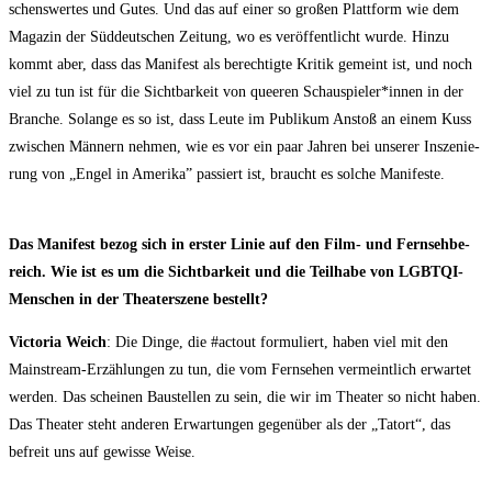
schens­wer­tes und Gutes. Und das auf einer so gro­ßen Platt­form wie dem
Maga­zin der Süd­deut­schen Zei­tung, wo es ver­öf­fent­licht wur­de. Hin­zu
kommt aber, dass das Mani­fest als berech­tig­te Kri­tik gemeint ist, und noch
viel zu tun ist für die Sicht­bar­keit von quee­ren Schauspieler*innen in der
Bran­che. Solan­ge es so ist, dass Leu­te im Publi­kum Anstoß an einem Kuss
zwi­schen Män­nern neh­men, wie es vor ein paar Jah­ren bei unse­rer Insze­nie­
rung von „Engel in Ame­ri­ka” pas­siert ist, braucht es sol­che Manifeste.
Das Mani­fest bezog sich in ers­ter Linie auf den Film- und Fern­seh­be­
reich. Wie ist es um die Sicht­bar­keit und die Teil­ha­be von LGBT­QI-
Men­schen in der Thea­ter­sze­ne bestellt?
Vic­to­ria Weich
: Die Din­ge, die #actout for­mu­liert, haben viel mit den
Main­stream-Erzäh­lun­gen zu tun, die vom Fern­se­hen ver­meint­lich erwar­tet
wer­den. Das schei­nen Bau­stel­len zu sein, die wir im Thea­ter so nicht haben.
Das Thea­ter steht ande­ren Erwar­tun­gen gegen­über als der „Tat­ort“, das
befreit uns auf gewis­se Weise.