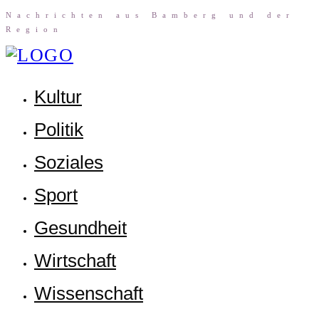
Nach­rich­ten aus Bam­berg und der
Region
Kul­tur
Poli­tik
Sozia­les
Sport
Gesund­heit
Wirt­schaft
Wis­sen­schaft