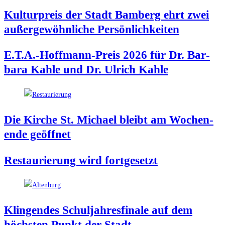
Kul­tur­preis der Stadt Bam­berg ehrt zwei
außer­ge­wöhn­li­che Persönlichkeiten
E.T.A.-Hoffmann-Preis 2026 für Dr. Bar­
ba­ra Kah­le und Dr. Ulrich Kahle
Die Kir­che St. Micha­el bleibt am Wochen­
en­de geöffnet
Restau­rie­rung wird fortgesetzt
Klin­gen­des Schul­jah­res­fi­na­le auf dem
höchs­ten Punkt der Stadt