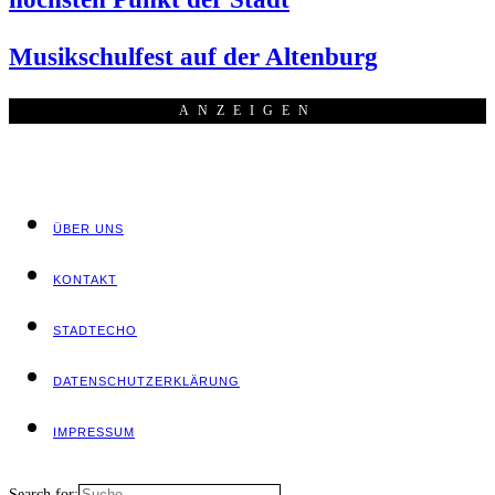
Musik­schul­fest auf der Altenburg
ANZEI­GEN
ÜBER UNS
KON­TAKT
STADT­ECHO
DATEN­SCHUTZ­ER­KLÄ­RUNG
IMPRES­SUM
Search for: