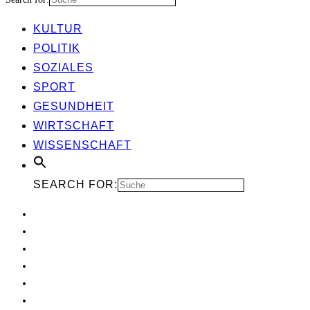
KUL­TUR
POLI­TIK
SOZIA­LES
SPORT
GESUND­HEIT
WIRT­SCHAFT
WIS­SEN­SCHAFT
SEARCH FOR: