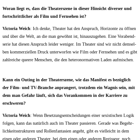
Wor­an liegt es, dass die Thea­ter­sze­ne in die­ser Hin­sicht diver­ser und
fort­schritt­li­cher als Film und Fern­se­hen ist?
Vic­to­ria Weich
: Ich den­ke, Thea­ter hat den Anspruch, Hori­zon­te zu öff­nen
und über die Welt, an die man gewöhnt ist, hin­aus­zu­ge­hen. Eine Vor­abend­
se­rie hat die­sen Anspruch lei­der weni­ger. Im Thea­ter sind wir nicht dem­sel­
ben kom­mer­zi­el­len Druck unter­wor­fen wie Film oder Fern­se­hen und es gibt
zahl­rei­che que­e­re Men­schen, die den hete­ro­nor­ma­ti­ven Laden aufmischen.
Kann ein Outing in der Thea­ter­sze­ne, wie das Mani­fest es bezüg­lich
der Film- und TV-Bran­che anpran­gert, trotz­dem ein Wag­nis sein, mit
dem man Gefahr läuft, sich das Vor­an­kom­men in der Kar­rie­re zu
erschweren?
Vic­to­ria Weich
: Wenn Beset­zungs­ent­schei­dun­gen einer sexis­ti­schen Logik
fol­gen, kann das natür­lich auch im Thea­ter pas­sie­ren. Gera­de was Begehr­
lich­keits­struk­tu­ren und Rol­len­fan­ta­sien angeht, gibt es viel­leicht in dem
einen oder ande­ren Thea­ter, bei dem einen oder ande­ren Regis­seur, noch