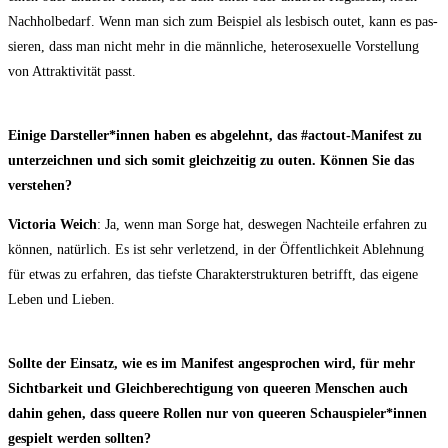
Nach­hol­be­darf. Wenn man sich zum Bei­spiel als les­bisch outet, kann es pas­
sie­ren, dass man nicht mehr in die männ­li­che, hete­ro­se­xu­el­le Vor­stel­lung
von Attrak­ti­vi­tät passt.
Eini­ge Darsteller*innen haben es abge­lehnt, das #actout-Mani­fest zu
unter­zeich­nen und sich somit gleich­zei­tig zu outen. Kön­nen Sie das
verstehen?
Vic­to­ria Weich
: Ja, wenn man Sor­ge hat, des­we­gen Nach­tei­le erfah­ren zu
kön­nen, natür­lich. Es ist sehr ver­let­zend, in der Öffent­lich­keit Ableh­nung
für etwas zu erfah­ren, das tiefs­te Cha­rak­ter­struk­tu­ren betrifft, das eige­ne
Leben und Lieben.
Soll­te der Ein­satz, wie es im Mani­fest ange­spro­chen wird, für mehr
Sicht­bar­keit und Gleich­be­rech­ti­gung von quee­ren Men­schen auch
dahin gehen, dass que­e­re Rol­len nur von quee­ren Schauspieler*innen
gespielt wer­den sollten?