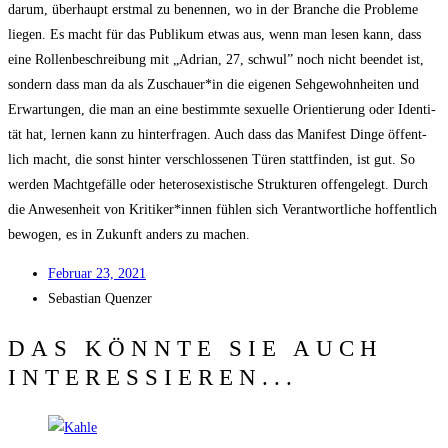
dar­um, über­haupt erst­mal zu benen­nen, wo in der Bran­che die Pro­ble­me
lie­gen. Es macht für das Publi­kum etwas aus, wenn man lesen kann, dass
eine Rol­len­be­schrei­bung mit „Adri­an, 27, schwul” noch nicht been­det ist,
son­dern dass man da als Zuschauer*in die eige­nen Seh­ge­wohn­hei­ten und
Erwar­tun­gen, die man an eine bestimm­te sexu­el­le Ori­en­tie­rung oder Iden­ti­
tät hat, ler­nen kann zu hin­ter­fra­gen. Auch dass das Mani­fest Din­ge öffent­
lich macht, die sonst hin­ter ver­schlos­se­nen Türen statt­fin­den, ist gut. So
wer­den Macht­ge­fäl­le oder hete­ro­se­xis­ti­sche Struk­tu­ren offen­ge­legt. Durch
die Anwe­sen­heit von Kritiker*innen füh­len sich Ver­ant­wort­li­che hof­fent­lich
bewo­gen, es in Zukunft anders zu machen.
Febru­ar 23, 2021
Sebas­ti­an Quenzer
DAS KÖNNTE SIE AUCH
INTERESSIEREN...