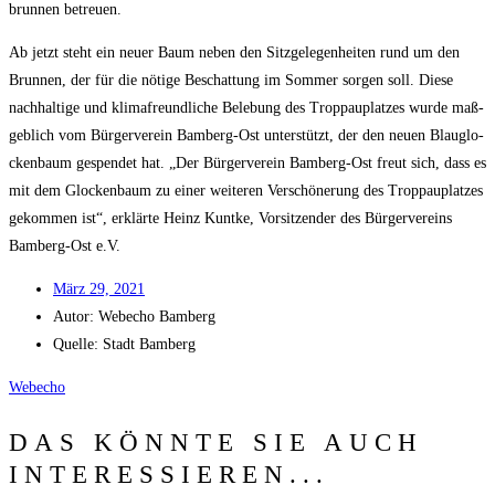
brun­nen betreuen.
Ab jetzt steht ein neu­er Baum neben den Sitz­ge­le­gen­hei­ten rund um den
Brun­nen, der für die nöti­ge Beschat­tung im Som­mer sor­gen soll. Die­se
nach­hal­ti­ge und kli­ma­freund­li­che Bele­bung des Trop­pau­plat­zes wur­de maß­
geb­lich vom Bür­ger­ver­ein Bam­berg-Ost unter­stützt, der den neu­en Blau­glo­
cken­baum gespen­det hat. „Der Bür­ger­ver­ein Bam­berg-Ost freut sich, dass es
mit dem Glo­cken­baum zu einer wei­te­ren Ver­schö­ne­rung des Trop­pau­plat­zes
gekom­men ist“, erklär­te Heinz Kunt­ke, Vor­sit­zen­der des Bür­ger­ver­eins
Bam­berg-Ost e.V.
März 29, 2021
Autor:
Web­echo Bamberg
Quel­le: Stadt Bamberg
Web­echo
DAS KÖNNTE SIE AUCH
INTERESSIEREN...