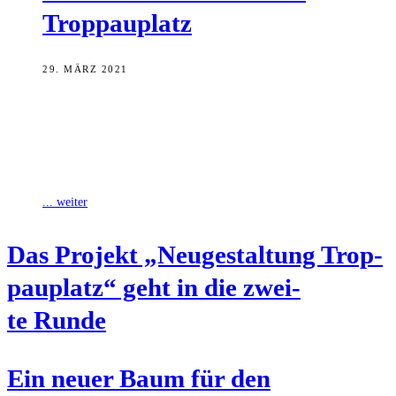
Troppauplatz
29. MÄRZ 2021
Im vergangenen Jahr wurde mit der Neugestaltung des
Troppauplatzes begonnen und der Schulbrunnen der
Heidelsteigschule errichtet, großzügig unterstützt von der Denk-Mal-
Stiftung und
... weiter
Das Pro­jekt „Neu­ge­stal­tung Trop­
pau­platz“ geht in die zwei­
te Runde
Ein neu­er Baum für den