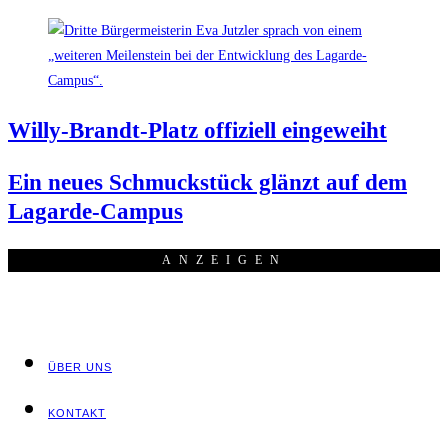
Wil­ly-Brandt-Platz offi­zi­ell eingeweiht
Ein neu­es Schmuck­stück glänzt auf dem
Lagarde-Campus
ANZEI­GEN
ÜBER UNS
KON­TAKT