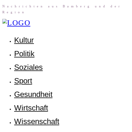
Nach­rich­ten aus Bam­berg und der
Region
Kul­tur
Poli­tik
Sozia­les
Sport
Gesund­heit
Wirt­schaft
Wis­sen­schaft