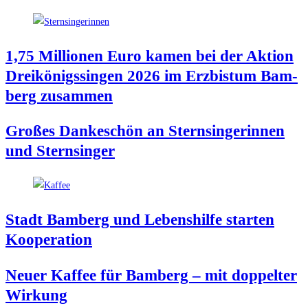
1,75 Mil­lio­nen Euro kamen bei der Akti­on
Drei­kö­nigs­sin­gen 2026 im Erz­bis­tum Bam­
berg zusammen
Gro­ßes Dan­ke­schön an Stern­sin­ge­rin­nen
und Sternsinger
Stadt Bam­berg und Lebens­hil­fe star­ten
Kooperation
Neu­er Kaf­fee für Bam­berg – mit dop­pel­ter
Wirkung