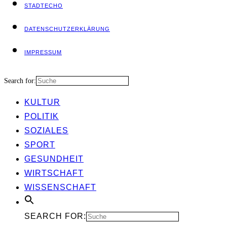
STADT­ECHO
DATEN­SCHUTZ­ER­KLÄ­RUNG
IMPRES­SUM
Search for:
KUL­TUR
POLI­TIK
SOZIA­LES
SPORT
GESUND­HEIT
WIRT­SCHAFT
WIS­SEN­SCHAFT
SEARCH FOR: