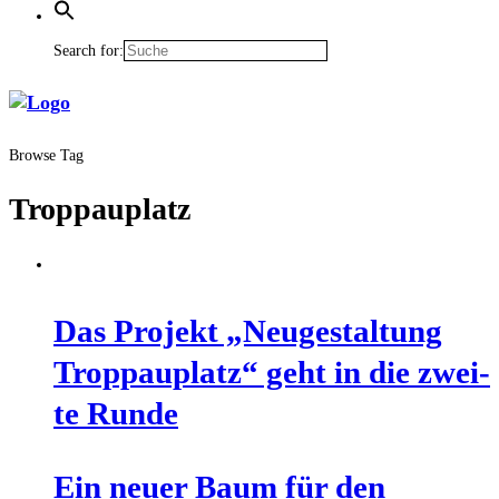
Search for:
Browse Tag
Troppauplatz
Das Pro­jekt „Neu­ge­stal­tung
Trop­pau­platz“ geht in die zwei­
te Runde
Ein neu­er Baum für den