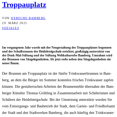
Troppauplatz
VON
WEBECHO BAMBERG
29. MÄRZ 2021
SOZIALES
Im ver­gan­ge­nen Jahr wur­de mit der Neu­ge­stal­tung des Trop­pau­plat­zes begon­nen
und der Schul­brun­nen der Hei­del­steig­schu­le errich­tet, groß­zü­gig unter­stützt von
der Denk-Mal-Stif­tung und der Stif­tung Welt­kul­tur­er­be Bam­berg. Umrahmt wird
der Brun­nen von Sitz­ge­le­gen­hei­ten. Ab jetzt steht neben den Sitz­ge­le­gen­hei­ten ein
neu­er Baum.
Der Brun­nen am Trop­pau­platz ist der fünf­te Trink­was­ser­brun­nen in Bam­
berg, an dem die Bür­ger im Som­mer kos­ten­los fri­sches Trink­was­ser zap­fen
kön­nen. Die gestal­te­ri­schen Arbei­ten der Brun­nen­steh­le über­nahm der Bam­
ber­ger Künst­ler Tho­mas Gröh­ling in Zusam­men­ar­beit mit Schü­le­rin­nen und
Schü­lern der Hei­del­steig­schu­le. Bei der Umset­zung unter­stützt wur­den Sie
vom Ent­sor­gungs- und Bau­be­trieb der Stadt, dem Gar­ten- und Fried­hofs­amt
der Stadt und den Stadt­wer­ken Bam­berg, die auch künf­tig den Trink­was­ser­