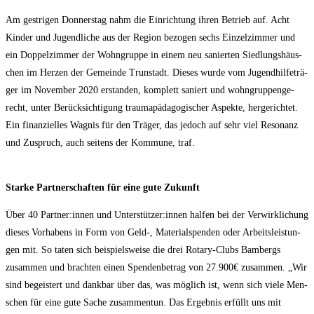
Am gest­ri­gen Don­ners­tag nahm die Ein­rich­tung ihren Betrieb auf. Acht
Kin­der und Jugend­li­che aus der Regi­on bezo­gen sechs Ein­zel­zim­mer und
ein Dop­pel­zim­mer der Wohn­grup­pe in einem neu sanier­ten Sied­lungs­häus­
chen im Her­zen der Gemein­de Trun­stadt. Die­ses wur­de vom Jugend­hil­fe­trä­
ger im Novem­ber 2020 erstan­den, kom­plett saniert und wohn­grup­pen­ge­
recht, unter Berück­sich­ti­gung trau­ma­päd­ago­gi­scher Aspek­te, her­ge­rich­tet.
Ein finan­zi­el­les Wag­nis für den Trä­ger, das jedoch auf sehr viel Reso­nanz
und Zuspruch, auch sei­tens der Kom­mu­ne, traf.
Star­ke Part­ner­schaf­ten für eine gute Zukunft
Über 40 Partner:innen und Unterstützer:innen hal­fen bei der Ver­wirk­li­chung
die­ses Vor­ha­bens in Form von Geld‑, Mate­ri­al­spen­den oder Arbeits­leis­tun­
gen mit. So taten sich bei­spiels­wei­se die drei Rota­ry-Clubs Bam­bergs
zusam­men und brach­ten einen Spen­den­be­trag von 27.900€ zusam­men. „Wir
sind begeis­tert und dank­bar über das, was mög­lich ist, wenn sich vie­le Men­
schen für eine gute Sache zusam­men­tun. Das Ergeb­nis erfüllt uns mit