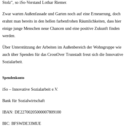
Stolz“, so iSo-Vor­stand Lothar Riemer.
Zwar war­ten Außen­fas­sa­de und Gar­ten noch auf eine Erneue­rung, doch
erahnt man bereits in den hel­len far­ben­fro­hen Räum­lich­kei­ten, dass hier
eini­ge jun­ge Men­schen neue Chan­cen und eine posi­ti­ve Zukunft fin­den
werden.
Über Unter­stüt­zung der Arbei­ten im Außen­be­reich der Wohn­grup­pe wie
auch über Spen­den für das Cross­Over Trun­stadt freut sich die Inno­va­ti­ve
Sozialarbeit.
Spen­den­kon­to
iSo – Inno­va­ti­ve Sozi­al­ar­beit e.V.
Bank für Sozialwirtschaft
IBAN: DE22700205000007809100
BIC: BFSWDE33MUE