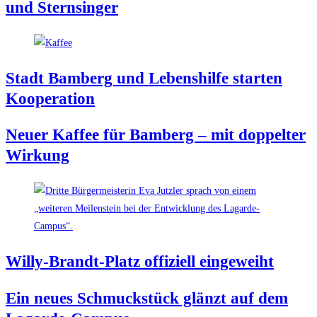
und Sternsinger
Stadt Bam­berg und Lebens­hil­fe star­ten
Kooperation
Neu­er Kaf­fee für Bam­berg – mit dop­pel­ter
Wirkung
Wil­ly-Brandt-Platz offi­zi­ell eingeweiht
Ein neu­es Schmuck­stück glänzt auf dem