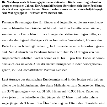
Die Nach­fra­ge nach Betreu­ungs­plät­zen in sta­tio­nä­ren Kin­der- und Jugend­wohn­
grup­pen steigt seit Jah­ren. Der Jugend­hil­fe­trä­ger iSo wid­met sich die­ser Pro­ble­ma­
tik mit einem regio­na­len Ansatz. Ges­tern nahm des­sen neu errich­te­te heil­päd­ago­gi­
sche Wohn­grup­pe in Trun­stadt ihren Betrieb auf.
Pas­sen­de Betreu­ungs­plät­ze für Kin­der und Jugend­li­che, die aus ver­schie­de­
nen pro­ble­ma­ti­schen Grün­den nicht mehr bei ihrer Fami­lie leben kön­nen,
wer­den rar in Deutsch­land. Ein­rich­tun­gen der sta­tio­nä­ren Jugend­hil­fe, so
auch die des Jugend­hil­fe­trä­gers iSo – Inno­va­ti­ve Sozi­al­ar­beit, kön­nen den
Bedarf nur noch bedingt decken. „Die Umstän­de haben sich dras­tisch geän­
dert. Seit Aus­bruch der Pan­de­mie haben wir über 150 Anfra­gen von den
Jugend­äm­tern erhal­ten. Vor­her waren es 10 bis 15 pro Jahr. Dabei ist beson­
ders auch das sin­ken­de Alter der unter­zu­brin­gen­den Kin­der besorg­nis­er­re­
gend“, so iSo-Geschäfts­füh­rer Mat­thi­as Gensner.
Laut Aus­sa­ge des sta­tis­ti­schen Bun­des­am­tes sind in den letz­ten zehn Jah­ren
allei­ne die Inob­hut­nah­men, also aku­te Maß­nah­men zum Schut­ze der Kin­der,
um 30 % gestie­gen – von ca. 31.500 Fäl­len auf 40.900 Fäl­le. Dabei war
etwa jedes drit­te betrof­fe­ne Kind jün­ger als 12 Jah­re, rund jedes zehn­te
sogar jün­ger als 3 Jah­re. Eine Über­for­de­rung der Eltern/​des Eltern­teils wird