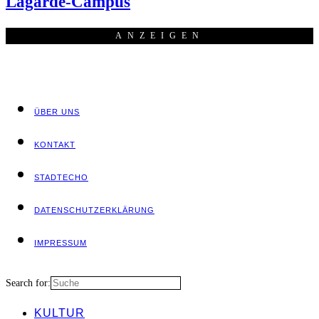
Lagarde-Campus
ANZEI­GEN
ÜBER UNS
KON­TAKT
STADT­ECHO
DATEN­SCHUTZ­ER­KLÄ­RUNG
IMPRES­SUM
Search for:
KUL­TUR