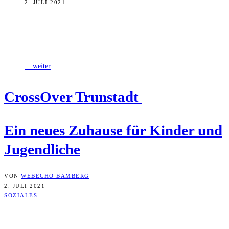
2. JULI 2021
Die Nachfrage nach Betreuungsplätzen in stationären Kinder- und
Jugendwohngruppen steigt seit Jahren. Der Jugendhilfeträger iSo
widmet sich dieser Problematik mit einem regionalen
... weiter
Cross­Over Trunstadt
Ein neu­es Zuhau­se für Kin­der und
Jugendliche
VON
WEBECHO BAMBERG
2. JULI 2021
SOZIALES