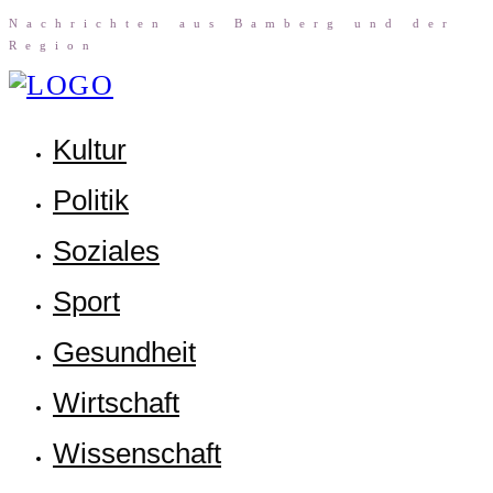
Nach­rich­ten aus Bam­berg und der
Region
Kul­tur
Poli­tik
Sozia­les
Sport
Gesund­heit
Wirt­schaft
Wis­sen­schaft