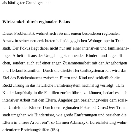
als häu­figs­ter Grund genannt.
Wirk­sam­keit durch regio­na­len Fokus
Die­ser Pro­ble­ma­tik wid­met sich iSo mit einem beson­de­ren regio­na­len
Ansatz in sei­ner neu errich­te­ten heil­päd­ago­gi­schen Wohn­grup­pe in Trun­
stadt. Der Fokus liegt dabei nicht nur auf einer inten­si­ven und fami­li­en­ana­
lo­gen Arbeit mit aus der Umge­bung stam­men­den Kin­dern und Jugend­li­
chen, son­dern auch auf einer engen Zusam­men­ar­beit mit den Ange­hö­ri­gen
und Her­kunfts­fa­mi­li­en. Durch die direk­te Her­kunfts­sys­tem­ar­beit wird das
Ziel des Brü­cken­bau­ens zwi­schen Eltern und Kind und schließ­lich die
Rück­füh­rung in das natür­li­che Fami­li­en­sys­tem nach­hal­tig ver­folgt. „Um
Kin­der lang­fris­tig in die Fami­li­en zurück­füh­ren zu kön­nen, bedarf es auch
inten­si­ver Arbeit mit den Eltern, Ange­hö­ri­gen bezie­hungs­wei­se dem sozia­
len Umfeld der Kin­der. Durch den regio­na­len Fokus bei Cross­Over Trun­
stadt umge­hen wir Hin­der­nis­se, wie gro­ße Ent­fer­nun­gen und bezie­hen die
Eltern in unse­re Arbeit ein“, so Car­men Adamc­zyk, Bereichs­lei­tung wohn­
ori­en­tier­te Erzie­hungs­hil­fen (iSo).