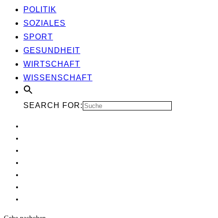
POLI­TIK
SOZIA­LES
SPORT
GESUND­HEIT
WIRT­SCHAFT
WIS­SEN­SCHAFT
SEARCH FOR: