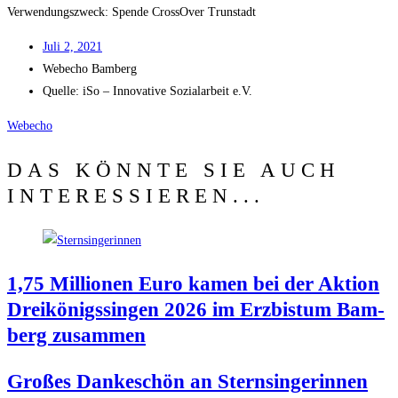
Ver­wen­dungs­zweck: Spen­de Cross­Over Trunstadt
Juli 2, 2021
Web­echo Bamberg
Quel­le: iSo – Inno­va­ti­ve Sozi­al­ar­beit e.V.
Web­echo
DAS KÖNNTE SIE AUCH
INTERESSIEREN...
1,75 Mil­lio­nen Euro kamen bei der Akti­on
Drei­kö­nigs­sin­gen 2026 im Erz­bis­tum Bam­
berg zusammen
Gro­ßes Dan­ke­schön an Stern­sin­ge­rin­nen