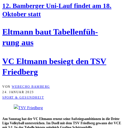
12. Bam­ber­ger Uni-Lauf fin­det am 18.
Okto­ber statt
Elt­mann baut Tabel­len­füh­
rung aus
VC Elt­mann besiegt den TSV
Friedberg
VON
WEBECHO BAMBERG
24. JANUAR 2023
SPORT & GESUNDHEIT
Am Sonn­tag hat der VC Elt­mann erneut sei­ne Auf­stiegs­am­bi­tio­nen in die Drit­te
Liga Vol­ley­ball unter­stri­chen. Im Duell mit dem TSV Fried­berg gewann der VCE
mit 3:1. In der Tabel­le leis­te­te zeit­gleich Gra­fing Schützenhilfe.