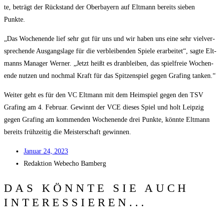
te, beträgt der Rück­stand der Ober­bay­ern auf Elt­mann bereits sie­ben
Punkte.
„Das Wochen­en­de lief sehr gut für uns und wir haben uns eine sehr viel­ver­
spre­chen­de Aus­gangs­la­ge für die ver­blei­ben­den Spie­le erar­bei­tet“, sag­te Elt­
manns Mana­ger Wer­ner. „Jetzt heißt es dran­blei­ben, das spiel­freie Wochen­
en­de nut­zen und noch­mal Kraft für das Spit­zen­spiel gegen Gra­fing tanken.“
Wei­ter geht es für den VC Elt­mann mit dem Heim­spiel gegen den TSV
Gra­fing am 4. Febru­ar. Gewinnt der VCE die­ses Spiel und holt Leip­zig
gegen Gra­fing am kom­men­den Wochen­en­de drei Punk­te, könn­te Elt­mann
bereits früh­zei­tig die Meis­ter­schaft gewinnen.
Janu­ar 24, 2023
Redak­ti­on
Web­echo Bamberg
DAS KÖNNTE SIE AUCH
INTERESSIEREN...