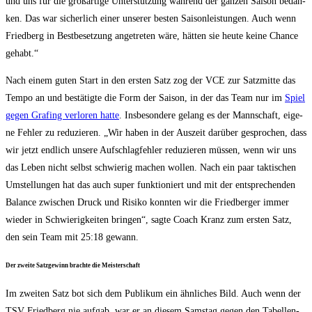
und uns für die groß­ar­ti­ge Unter­stüt­zung wäh­rend der gan­zen Sai­son bedan­
ken. Das war sicher­lich einer unse­rer bes­ten Sai­son­leis­tun­gen. Auch wenn
Fried­berg in Best­be­set­zung ange­tre­ten wäre, hät­ten sie heu­te kei­ne Chan­ce
gehabt.“
Nach einem guten Start in den ers­ten Satz zog der VCE zur Satz­mit­te das
Tem­po an und bestä­tig­te die Form der Sai­son, in der das Team nur im
Spiel
gegen Gra­fing ver­lo­ren hat­te
. Ins­be­son­de­re gelang es der Mann­schaft, eige­
ne Feh­ler zu redu­zie­ren. „Wir haben in der Aus­zeit dar­über gespro­chen, dass
wir jetzt end­lich unse­re Auf­schlag­feh­ler redu­zie­ren müs­sen, wenn wir uns
das Leben nicht selbst schwie­rig machen wol­len. Nach ein paar tak­ti­schen
Umstel­lun­gen hat das auch super funk­tio­niert und mit der ent­spre­chen­den
Balan­ce zwi­schen Druck und Risi­ko konn­ten wir die Fried­ber­ger immer
wie­der in Schwie­rig­kei­ten brin­gen“, sag­te Coach Kranz zum ers­ten Satz,
den sein Team mit 25:18 gewann.
Der zwei­te Satz­ge­winn brach­te die Meisterschaft
Im zwei­ten Satz bot sich dem Publi­kum ein ähn­li­ches Bild. Auch wenn der
TSV Fried­berg nie auf­gab, war er an die­sem Sams­tag gegen den Tabel­len­