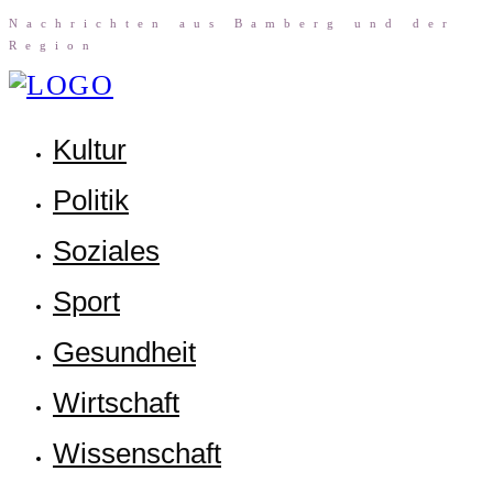
Nach­rich­ten aus Bam­berg und der
Region
Kul­tur
Poli­tik
Sozia­les
Sport
Gesund­heit
Wirt­schaft
Wis­sen­schaft