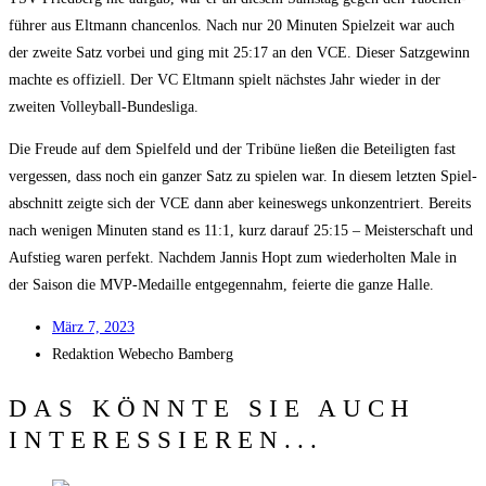
füh­rer aus Elt­mann chan­cen­los. Nach nur 20 Minu­ten Spiel­zeit war auch
der zwei­te Satz vor­bei und ging mit 25:17 an den VCE. Die­ser Satz­ge­winn
mach­te es offi­zi­ell. Der VC Elt­mann spielt nächs­tes Jahr wie­der in der
zwei­ten Volleyball-Bundesliga.
Die Freu­de auf dem Spiel­feld und der Tri­bü­ne lie­ßen die Betei­lig­ten fast
ver­ges­sen, dass noch ein gan­zer Satz zu spie­len war. In die­sem letz­ten Spiel­
ab­schnitt zeig­te sich der VCE dann aber kei­nes­wegs unkon­zen­triert. Bereits
nach weni­gen Minu­ten stand es 11:1, kurz dar­auf 25:15 – Meis­ter­schaft und
Auf­stieg waren per­fekt. Nach­dem Jan­nis Hopt zum wie­der­hol­ten Male in
der Sai­son die MVP-Medail­le ent­ge­gen­nahm, fei­er­te die gan­ze Halle.
März 7, 2023
Redak­ti­on
Web­echo Bamberg
DAS KÖNNTE SIE AUCH
INTERESSIEREN...