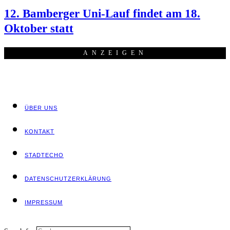
12. Bam­ber­ger Uni-Lauf fin­det am 18.
Okto­ber statt
ANZEI­GEN
ÜBER UNS
KON­TAKT
STADT­ECHO
DATEN­SCHUTZ­ER­KLÄ­RUNG
IMPRES­SUM