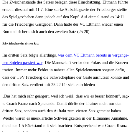
Die Zwi­schen­stän­de des Sat­zes bele­gen die­se Ein­schät­zung. Elt­mann führ­te
erneut, dies­mal mit 11:7. Eine star­ke Auf­schlag­se­rie der Fried­ber­ger stell­te
das Spiel­ge­sche­hen dann jedoch auf den Kopf. Auf ein­mal stand es 14:11
für die Fried­ber­ger Gast­ge­ber. Dann hat­te der VC Elt­mann wie­der einen
Run und sicher­te sich auch den zwei­ten Satz (25:20).
Schwä­che­pha­se im drit­ten Satz
Im drit­ten Satz folg­te aller­dings,
was dem VC Elt­mann bereits in ver­gan­ge­
nen Spie­len pas­siert war
. Die Mann­schaft ver­lor den Fokus und die Kon­zen­
tra­ti­on. Immer mehr Feh­ler in nahe­zu allen Spiel­ele­men­ten sorg­ten dafür,
dass der TSV Fried­berg die Schwä­che­pha­se der Gäs­te aus­nut­zen konn­te und
den drit­ten Satz ver­dient mit 25:22 für sich entschieden.
„Das hat mich sehr geär­gert, weil ich weiß, dass wir es bes­ser kön­nen“, sag­
te Coach Kranz nach Spie­len­de. Damit dürf­te der Trai­ner nicht nur den
drit­ten Satz, son­dern auch den Auf­takt zum vier­ten Satz gemeint haben.
Wie­der waren es uner­klär­li­che Schwie­rig­kei­ten in der Elt­man­ner Annah­me,
die einen 1:5 Rück­stand mit sich brach­ten. Ent­spre­chend war Coach Kranz