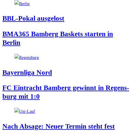
BBL-Pokal aus­ge­lost
BMA365 Bam­berg Bas­kets star­ten in
Berlin
Bay­ern­li­ga Nord
FC Ein­tracht Bam­berg gewinnt in Regens­
burg mit 1:0
Nach Absa­ge: Neu­er Ter­min steht fest