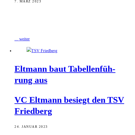
7. MÄRZ 2023
Am vorletzten Spieltag der 3. Volleyball-Liga Ost der Männer hat
der VC Eltmann seinen Aufstieg in die 2. Volleyball-Bundesliga
perfekt gemacht. Vor
... weiter
Elt­mann baut Tabel­len­füh­
rung aus
VC Elt­mann besiegt den TSV
Friedberg
24. JANUAR 2023