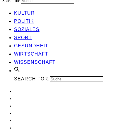
Search for:
KUL­TUR
POLI­TIK
SOZIA­LES
SPORT
GESUND­HEIT
WIRT­SCHAFT
WIS­SEN­SCHAFT
SEARCH FOR: