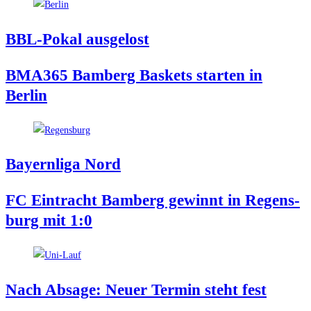
BBL-Pokal aus­ge­lost
BMA365 Bam­berg Bas­kets star­ten in
Berlin
Bay­ern­li­ga Nord
FC Ein­tracht Bam­berg gewinnt in Regens­
burg mit 1:0
Nach Absa­ge: Neu­er Ter­min steht fest