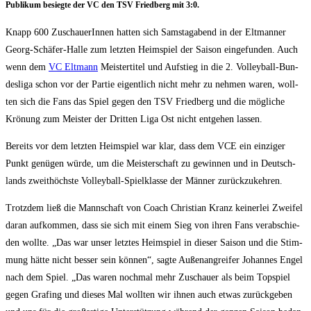
Publi­kum besieg­te der VC den TSV Fried­berg mit 3:0.
Knapp 600 Zuschaue­rIn­nen hat­ten sich Sams­tag­abend in der Elt­man­ner
Georg-Schä­fer-Hal­le zum letz­ten Heim­spiel der Sai­son ein­ge­fun­den. Auch
wenn dem
VC Elt­mann
Meis­ter­ti­tel und Auf­stieg in die 2. Vol­ley­ball-Bun­
des­li­ga schon vor der Par­tie eigent­lich nicht mehr zu neh­men waren, woll­
ten sich die Fans das Spiel gegen den TSV Fried­berg und die mög­li­che
Krö­nung zum Meis­ter der Drit­ten Liga Ost nicht ent­ge­hen lassen.
Bereits vor dem letz­ten Heim­spiel war klar, dass dem VCE ein ein­zi­ger
Punkt genü­gen wür­de, um die Meis­ter­schaft zu gewin­nen und in Deutsch­
lands zweit­höchs­te Vol­ley­ball-Spiel­klas­se der Män­ner zurückzukehren.
Trotz­dem ließ die Mann­schaft von Coach Chris­ti­an Kranz kei­ner­lei Zwei­fel
dar­an auf­kom­men, dass sie sich mit einem Sieg von ihren Fans ver­ab­schie­
den woll­te. „Das war unser letz­tes Heim­spiel in die­ser Sai­son und die Stim­
mung hät­te nicht bes­ser sein kön­nen“, sag­te Außen­an­grei­fer Johan­nes Engel
nach dem Spiel. „Das waren noch­mal mehr Zuschau­er als beim Top­spiel
gegen Gra­fing und die­ses Mal woll­ten wir ihnen auch etwas zurück­ge­ben