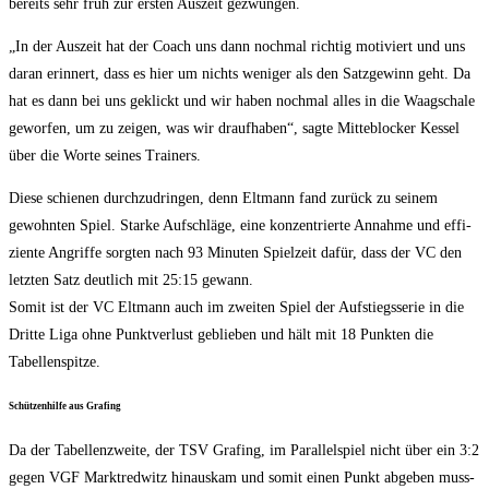
bereits sehr früh zur ers­ten Aus­zeit gezwungen.
„In der Aus­zeit hat der Coach uns dann noch­mal rich­tig moti­viert und uns
dar­an erin­nert, dass es hier um nichts weni­ger als den Satz­ge­winn geht. Da
hat es dann bei uns geklickt und wir haben noch­mal alles in die Waag­scha­le
gewor­fen, um zu zei­gen, was wir drauf­ha­ben“, sag­te Mitt­e­blo­cker Kes­sel
über die Wor­te sei­nes Trainers.
Die­se schie­nen durch­zu­drin­gen, denn Elt­mann fand zurück zu sei­nem
gewohn­ten Spiel. Star­ke Auf­schlä­ge, eine kon­zen­trier­te Annah­me und effi­
zi­en­te Angrif­fe sorg­ten nach 93 Minu­ten Spiel­zeit dafür, dass der VC den
letz­ten Satz deut­lich mit 25:15 gewann.
Somit ist der VC Elt­mann auch im zwei­ten Spiel der Auf­stiegs­se­rie in die
Drit­te Liga ohne Punkt­ver­lust geblie­ben und hält mit 18 Punk­ten die
Tabellenspitze.
Schüt­zen­hil­fe aus Grafing
Da der Tabel­len­zwei­te, der TSV Gra­fing, im Par­al­lel­spiel nicht über ein 3:2
gegen VGF Markt­red­witz hin­aus­kam und somit einen Punkt abge­ben muss­