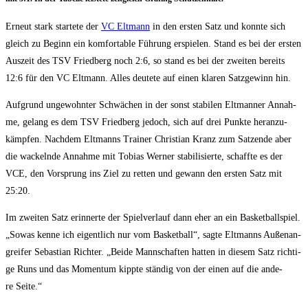
Erneut stark star­te­te der
VC Elt­mann
in den ers­ten Satz und konn­te sich
gleich zu Beginn ein kom­for­ta­ble Füh­rung erspie­len. Stand es bei der ers­ten
Aus­zeit des TSV Fried­berg noch 2:6, so stand es bei der zwei­ten bereits
12:6 für den VC Elt­mann. Alles deu­te­te auf einen kla­ren Satz­ge­winn hin.
Auf­grund unge­wohn­ter Schwä­chen in der sonst sta­bi­len Elt­man­ner Annah­
me, gelang es dem TSV Fried­berg jedoch, sich auf drei Punk­te her­an­zu­
kämp­fen. Nach­dem Elt­manns Trai­ner Chris­ti­an Kranz zum Satz­en­de aber
die wackeln­de Annah­me mit Tobi­as Wer­ner sta­bi­li­sier­te, schaff­te es der
VCE, den Vor­sprung ins Ziel zu ret­ten und gewann den ers­ten Satz mit
25:20.
Im zwei­ten Satz erin­ner­te der Spiel­ver­lauf dann eher an ein Bas­ket­ball­spiel.
„Sowas ken­ne ich eigent­lich nur vom Bas­ket­ball“, sag­te Elt­manns Außen­an­
grei­fer Sebas­ti­an Rich­ter. „Bei­de Mann­schaf­ten hat­ten in die­sem Satz rich­ti­
ge Runs und das Momen­tum kipp­te stän­dig von der einen auf die ande­
re Seite.“