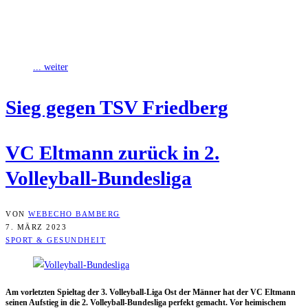
Am Sonntag hat der VC Eltmann erneut seine Aufstiegsambitionen
in die Dritte Liga Volleyball unterstrichen. Im Duell mit dem TSV
Friedberg gewann
... weiter
Sieg gegen TSV Friedberg
VC Elt­mann zurück in 2.
Volleyball-Bundesliga
VON
WEBECHO BAMBERG
7. MÄRZ 2023
SPORT & GESUNDHEIT
Am vor­letz­ten Spiel­tag der 3. Vol­ley­ball-Liga Ost der Män­ner hat der VC Elt­mann
sei­nen Auf­stieg in die 2. Vol­ley­ball-Bun­des­li­ga per­fekt gemacht. Vor hei­mi­schem