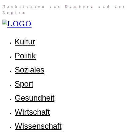
Nach­rich­ten aus Bam­berg und der
Region
Kul­tur
Poli­tik
Sozia­les
Sport
Gesund­heit
Wirt­schaft
Wis­sen­schaft