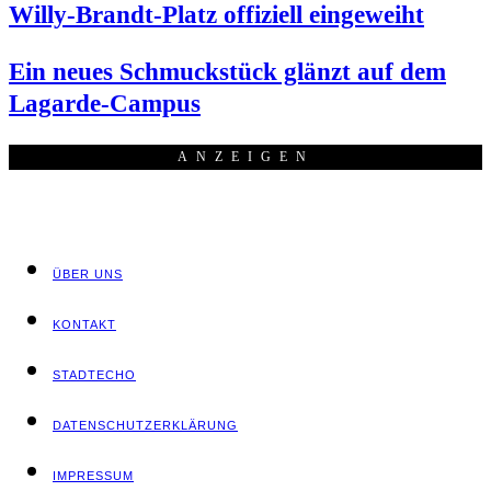
Wil­ly-Brandt-Platz offi­zi­ell eingeweiht
Ein neu­es Schmuck­stück glänzt auf dem
Lagarde-Campus
ANZEI­GEN
ÜBER UNS
KON­TAKT
STADT­ECHO
DATEN­SCHUTZ­ER­KLÄ­RUNG
IMPRES­SUM