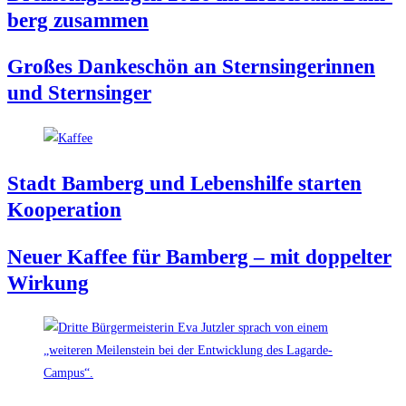
berg zusammen
Gro­ßes Dan­ke­schön an Stern­sin­ge­rin­nen
und Sternsinger
Stadt Bam­berg und Lebens­hil­fe star­ten
Kooperation
Neu­er Kaf­fee für Bam­berg – mit dop­pel­ter
Wirkung