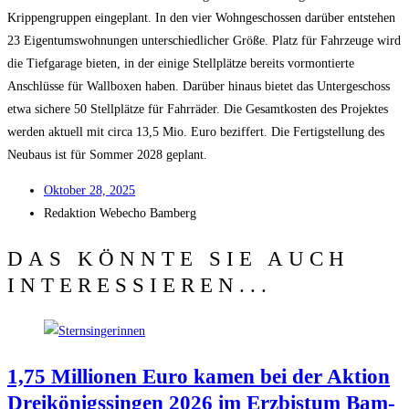
Krip­pen­grup­pen ein­ge­plant. In den vier Wohn­ge­schos­sen dar­über ent­ste­hen
23 Eigen­tums­woh­nun­gen unter­schied­li­cher Grö­ße. Platz für Fahr­zeu­ge wird
die Tief­ga­ra­ge bie­ten, in der eini­ge Stell­plät­ze bereits vor­mon­tier­te
Anschlüs­se für Wall­bo­xen haben. Dar­über hin­aus bie­tet das Unter­ge­schoss
etwa siche­re 50 Stell­plät­ze für Fahr­rä­der. Die Gesamt­kos­ten des Pro­jek­tes
wer­den aktu­ell mit cir­ca 13,5 Mio. Euro bezif­fert. Die Fer­tig­stel­lung des
Neu­baus ist für Som­mer 2028 geplant.
Okto­ber 28, 2025
Redak­ti­on
Web­echo Bamberg
DAS KÖNNTE SIE AUCH
INTERESSIEREN...
1,75 Mil­lio­nen Euro kamen bei der Akti­on
Drei­kö­nigs­sin­gen 2026 im Erz­bis­tum Bam­