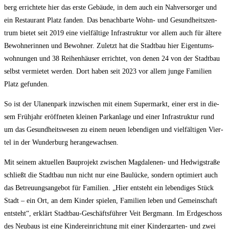
berg errich­te­te hier das ers­te Gebäu­de, in dem auch ein Nah­ver­sor­ger und
ein Restau­rant Platz fan­den. Das benach­bar­te Wohn- und Gesund­heits­zen­
trum bie­tet seit 2019 eine viel­fäl­ti­ge Infra­struk­tur vor allem auch für älte­re
Bewoh­ne­rin­nen und Bewoh­ner. Zuletzt hat die Stadt­bau hier Eigen­tums­
woh­nun­gen und 38 Rei­hen­häu­ser errich­tet, von denen 24 von der Stadt­bau
selbst ver­mie­tet wer­den. Dort haben seit 2023 vor allem jun­ge Fami­li­en
Platz gefunden.
So ist der Ula­nen­park inzwi­schen mit einem Super­markt, einer erst in die­
sem Früh­jahr eröff­ne­ten klei­nen Park­an­la­ge und einer Infra­struk­tur rund
um das Gesund­heits­we­sen zu einem neu­en leben­di­gen und viel­fäl­ti­gen Vier­
tel in der Wun­der­burg herangewachsen.
Mit sei­nem aktu­el­len Bau­pro­jekt zwi­schen Mag­da­le­nen- und Hed­wig­stra­ße
schließt die Stadt­bau nun nicht nur eine Bau­lü­cke, son­dern opti­miert auch
das Betreu­ungs­an­ge­bot für Fami­li­en. „Hier ent­steht ein leben­di­ges Stück
Stadt – ein Ort, an dem Kin­der spie­len, Fami­li­en leben und Gemein­schaft
ent­steht“, erklärt Stadt­bau-Geschäfts­füh­rer Veit Berg­mann. Im Erd­ge­schoss
des Neu­baus ist eine Kin­der­ein­rich­tung mit einer Kin­der­gar­ten- und zwei