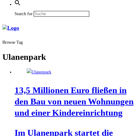
Search for:
Browse Tag
Ulanenpark
13,5 Mil­lio­nen Euro flie­ßen in
den Bau von neu­en Woh­nun­gen
und einer Kindereinrichtung
Im Ula­nen­park star­tet die