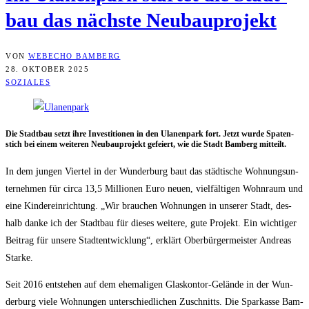
bau das nächs­te Neubauprojekt
VON
WEBECHO BAMBERG
28. OKTOBER 2025
SOZIALES
Die Stadt­bau setzt ihre Inves­ti­tio­nen in den Ula­nen­park fort. Jetzt wur­de Spa­ten­
stich bei einem wei­te­ren Neu­bau­pro­jekt gefei­ert, wie die Stadt Bam­berg mitteilt.
In dem jun­gen Vier­tel in der Wun­der­burg baut das städ­ti­sche Woh­nungs­un­
ter­neh­men für cir­ca 13,5 Mil­lio­nen Euro neu­en, viel­fäl­ti­gen Wohn­raum und
eine Kin­der­ein­rich­tung. „Wir brau­chen Woh­nun­gen in unse­rer Stadt, des­
halb dan­ke ich der Stadt­bau für die­ses wei­te­re, gute Pro­jekt. Ein wich­ti­ger
Bei­trag für unse­re Stadt­ent­wick­lung“, erklärt Ober­bür­ger­meis­ter Andre­as
Starke.
Seit 2016 ent­ste­hen auf dem ehe­ma­li­gen Glas­kon­tor-Gelän­de in der Wun­
der­burg vie­le Woh­nun­gen unter­schied­li­chen Zuschnitts. Die Spar­kas­se Bam­