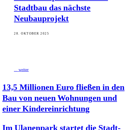
Stadt­bau das nächs­te
Neubauprojekt
28. OKTOBER 2025
Die Stadtbau setzt ihre Investitionen in den Ulanenpark fort. Jetzt
wurde Spatenstich bei einem weiteren Neubauprojekt gefeiert, wie
die Stadt Bamberg mitteilt.
... weiter
13,5 Mil­lio­nen Euro flie­ßen in den
Bau von neu­en Woh­nun­gen und
einer Kindereinrichtung
Im Ula­nen­park star­tet die Stadt­