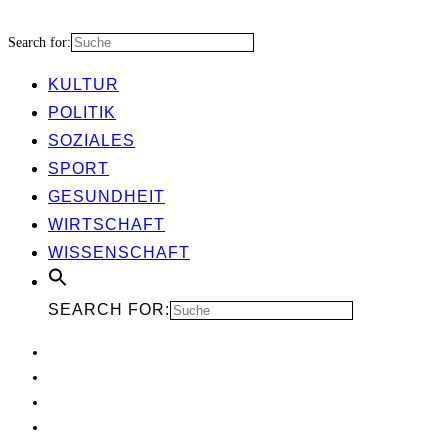
Search for:
KUL­TUR
POLI­TIK
SOZIA­LES
SPORT
GESUND­HEIT
WIRT­SCHAFT
WIS­SEN­SCHAFT
SEARCH FOR: