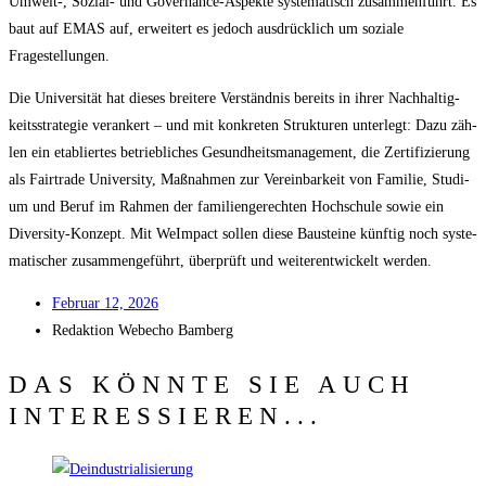
Umwelt‑, Sozi­al- und Gover­nan­ce-Aspek­te sys­te­ma­tisch zusam­men­führt. Es
baut auf EMAS auf, erwei­tert es jedoch aus­drück­lich um sozia­le
Fragestellungen.
Die Uni­ver­si­tät hat die­ses brei­te­re Ver­ständ­nis bereits in ihrer Nach­hal­tig­
keits­stra­te­gie ver­an­kert – und mit kon­kre­ten Struk­tu­ren unter­legt: Dazu zäh­
len ein eta­blier­tes betrieb­li­ches Gesund­heits­ma­nage­ment, die Zer­ti­fi­zie­rung
als Fair­trade Uni­ver­si­ty, Maß­nah­men zur Ver­ein­bar­keit von Fami­lie, Stu­di­
um und Beruf im Rah­men der fami­li­en­ge­rech­ten Hoch­schu­le sowie ein
Diver­si­ty-Kon­zept. Mit WeIm­pact sol­len die­se Bau­stei­ne künf­tig noch sys­te­
ma­ti­scher zusam­men­ge­führt, über­prüft und wei­ter­ent­wi­ckelt werden.
Febru­ar 12, 2026
Redak­ti­on
Web­echo Bamberg
DAS KÖNNTE SIE AUCH
INTERESSIEREN...