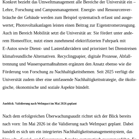
Kon­kret bezieht das Umwelt­ma­nage­ment alle Berei­che der Uni­ver­si­tät ein –
Leh­re, For­schung und Cam­pus­ma­nage­ment. Ener­gie- und Res­sour­cen­ver­
bräu­che der Gebäu­de wer­den zum Bei­spiel sys­te­ma­tisch erfasst und aus­ge­
wer­tet; Pho­to­vol­ta­ik­an­la­gen leis­ten einen Bei­trag zur Eigen­strom­erzeu­gung.
Auch im Bereich Mobi­li­tät setzt die Uni­ver­si­tät an: Sie för­dert unter ande­
rem Home­of­fice, nutzt einen zuneh­mend elek­tri­fi­zier­ten Fuhr­park mit
E‑Autos sowie Dienst- und Las­ten­fahr­rä­dern und prio­ri­siert bei Dienst­rei­sen
kli­ma­freund­li­che Alter­na­ti­ven. Recy­cling­pa­pier, digi­ta­le Pro­zes­se, Abfall­
tren­nung und Was­ser­spar­maß­nah­men ergän­zen den Ansatz eben­so wie die
För­de­rung von For­schung zu Nach­hal­tig­keits­the­men. Seit 2025 ver­fügt die
Uni­ver­si­tät zudem über eine umfas­sen­de Nach­hal­tig­keits­stra­te­gie, die öko­lo­
gi­sche, öko­no­mi­sche und sozia­le Aspek­te bündelt.
Aus­blick: Vali­die­rung nach WeIm­pact im Mai 2026 geplant
Nach dem erfolg­rei­chen Über­wa­chungs­au­dit rich­tet sich der Blick bereits
nach vorn: Im Mai 2026 ist die Vali­die­rung nach WeIm­pact geplant. Dabei
han­delt es sich um ein inte­grier­tes Nach­hal­tig­keits­ma­nage­ment­sys­tem, das