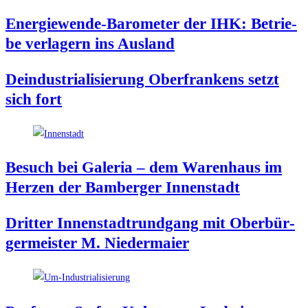
Ener­gie­wen­de-Baro­me­ter der IHK: Betrie­
be ver­la­gern ins Ausland
Deindus­tria­li­sie­rung Ober­fran­kens setzt
sich fort
Besuch bei Gale­ria – dem Waren­haus im
Her­zen der Bam­ber­ger Innenstadt
Drit­ter Innen­stadt­rund­gang mit Ober­bür­
ger­meis­ter M. Niedermaier