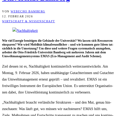
VON
WEBECHO BAMBERG
12. FEBRUAR 2026
WIRTSCHAFT & WISSENSCHAFT
Wie viel Ener­gie benö­ti­gen die Gebäu­de der Uni­ver­si­tät? Wo las­sen sich Res­sour­cen
ein­spa­ren? Wie wird Mobi­li­tät kli­ma­freund­li­cher – und wie kom­men gute Ideen tat­
säch­lich in die Umset­zung? Um die­se und wei­te­re Fra­gen sys­te­ma­tisch anzu­ge­hen,
arbei­tet die Otto-Fried­rich-Uni­ver­si­tät Bam­berg seit meh­re­ren Jah­ren mit dem
Umwelt­ma­nage­ment­sys­tems EMAS (Eco-Manage­ment and Audit Scheme).
Ziel des­sen ist es, Nach­hal­tig­keit kon­ti­nu­ier­lich wei­ter­zu­ent­wi­ckeln. Am
Mon­tag, 9. Febru­ar 2026, haben unab­hän­gi­ge Gut­ach­te­rin­nen und Gut­ach­ter
das Umwelt­ma­nage­ment erneut geprüft – und reva­li­diert. EMAS ist ein
frei­wil­li­ges Instru­ment der Euro­päi­schen Uni­on. Es unter­stützt Orga­ni­sa­tio­
nen dabei, ihre Umwelt­leis­tung kon­ti­nu­ier­lich zu verbessern.
„Nach­hal­tig­keit braucht ver­läss­li­che Struk­tu­ren – und den Mut, genau hin­
zu­schau­en: Was läuft gut, wo müs­sen wir nach­steu­ern? EMAS hilft uns,
Zie­le, Maß­nah­men und Fort­schrit­te trans­pa­rent zu machen und uns kon­ti­nu­