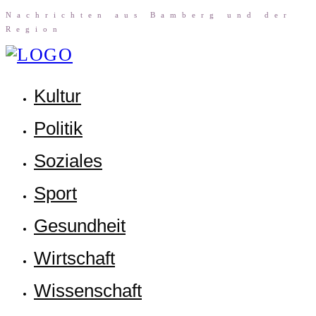
Nach­rich­ten aus Bam­berg und der
Region
Kul­tur
Poli­tik
Sozia­les
Sport
Gesund­heit
Wirt­schaft
Wis­sen­schaft