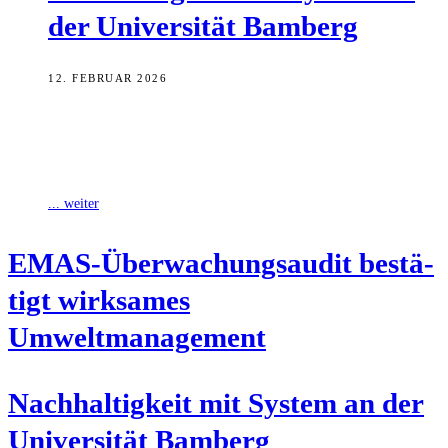
der Uni­ver­si­tät Bamberg
12. FEBRUAR 2026
Wie viel Energie benötigen die Gebäude der Universität? Wo lassen
sich Ressourcen einsparen? Wie wird Mobilität klimafreundlicher –
und wie kommen gute
... weiter
EMAS-Über­wa­chungs­au­dit bestä­
tigt wirk­sa­mes
Umweltmanagement
Nach­hal­tig­keit mit Sys­tem an der
Uni­ver­si­tät Bamberg