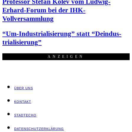
Pro­fes­sor Ste­fan Kolev vom Lud­wig-
Erhard-Forum bei der IHK-
Vollversammlung
“Um-Indus­tria­li­sie­rung” statt “Deindus­
tria­li­sie­rung”
ANZEI­GEN
ÜBER UNS
KON­TAKT
STADT­ECHO
DATEN­SCHUTZ­ER­KLÄ­RUNG