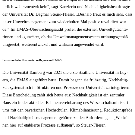
ier­lich wei­ter­zu­ent­wi­ckeln“, sagt Kanz­le­rin und Nach­hal­tig­keits­be­auf­trag­te
der Uni­ver­si­tät Dr. Dag­mar Steu­er-Flie­ser. „Des­halb freut es mich sehr, dass
unser Umwelt­ma­nage­ment zum wie­der­hol­ten Mal posi­tiv reva­li­diert wur­
de.“ Im EMAS-Über­wa­chungs­au­dit prü­fen die exter­nen Umwelt­gut­ach­te­
rin­nen und ‑gut­ach­ter, ob das Umwelt­ma­nage­ment­sys­tem ord­nungs­ge­mäß
umge­setzt, wei­ter­ent­wi­ckelt und wirk­sam ange­wen­det wird.
Ers­te staat­li­che Uni­ver­si­tät in Bay­ern mit EMAS
Die Uni­ver­si­tät Bam­berg war 2021 die ers­te staat­li­che Uni­ver­si­tät in Bay­
ern, die EMAS ein­ge­führt hat­te. Damit begann sie früh­zei­tig, Nach­hal­tig­
keit sys­te­ma­tisch in Struk­tu­ren und Pro­zes­se der Uni­ver­si­tät zu inte­grie­ren.
Die­se Ent­schei­dung zahlt sich heu­te aus: Nach­hal­tig­keit ist ein zen­tra­ler
Bau­stein in der aktu­el­len Rah­men­ver­ein­ba­rung des Wis­sen­schafts­mi­nis­te­ri­
ums mit den baye­ri­schen Hoch­schu­len. Kli­ma­bi­lan­zie­rung, Reduk­ti­ons­pfa­de
und Nach­hal­tig­keits­ma­nage­ment gehö­ren zu den Anfor­de­run­gen. „Wir kön­
nen hier auf eta­blier­te Pro­zes­se auf­bau­en“, so Steuer-Flieser.