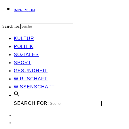
IMPRES­SUM
Search for:
KUL­TUR
POLI­TIK
SOZIA­LES
SPORT
GESUND­HEIT
WIRT­SCHAFT
WIS­SEN­SCHAFT
SEARCH FOR: