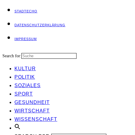
STADT­ECHO
DATEN­SCHUTZ­ER­KLÄ­RUNG
IMPRES­SUM
Search for:
KUL­TUR
POLI­TIK
SOZIA­LES
SPORT
GESUND­HEIT
WIRT­SCHAFT
WIS­SEN­SCHAFT