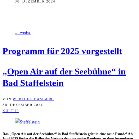
30. DEZEMBER 2024
Das „Open Air auf der Seebühne“ in Bad Staffelstein geht in eine
neue Runde! Ab Juni 2025 findet die Reihe des Veranstaltungsservice
... weiter
Pro­gramm für 2025 vorgestellt
„Open Air auf der See­büh­ne“ in
Bad Staffelstein
VON
WEBECHO BAMBERG
30. DEZEMBER 2024
KULTUR
Das „Open Air auf der See­büh­ne“ in Bad Staf­fel­stein geht in eine neue Run­de! Ab
Juni 2025 fin­det die Rei­he des Ver­an­stal­tungs­ser­vice Bam­berg an dem beson­de­ren