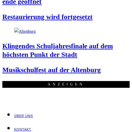
en­de geöffnet
Restau­rie­rung wird fortgesetzt
Klin­gen­des Schul­jah­res­fi­na­le auf dem
höchs­ten Punkt der Stadt
Musik­schul­fest auf der Altenburg
ANZEI­GEN
ÜBER UNS
KON­TAKT