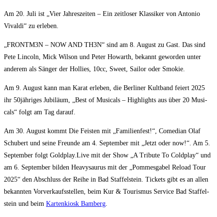
Am 20. Juli ist „Vier Jah­res­zei­ten – Ein zeit­lo­ser Klas­si­ker von Anto­nio
Vival­di“ zu erleben.
„FRONTM3N – NOW AND TH3N“ sind am 8. August zu Gast. Das sind
Pete Lin­coln, Mick Wil­son und Peter Howarth, bekannt gewor­den unter
ande­rem als Sän­ger der Hol­lies, 10cc, Sweet, Sail­or oder Smokie.
Am 9. August kann man Karat erle­ben, die Ber­li­ner Kult­band fei­ert 2025
ihr 50jähriges Jubi­lä­um, „Best of Musi­cals – High­lights aus über 20 Musi­
cals“ folgt am Tag darauf.
Am 30. August kommt Die Feis­ten mit „Fami­li­en­fest!“, Come­di­an Olaf
Schu­bert und sei­ne Freun­de am 4. Sep­tem­ber mit „Jetzt oder now!“. Am 5.
Sep­tem­ber folgt Goldplay.Live mit der Show „A Tri­bu­te To Cold­play“ und
am 6. Sep­tem­ber bil­den Hea­vy­sau­rus mit der „Pom­mes­ga­bel Rel­oad Tour
2025“ den Abschluss der Rei­he in Bad Staf­fel­stein. Tickets gibt es an allen
bekann­ten Vor­ver­kaufs­stel­len, beim Kur & Tou­ris­mus Ser­vice Bad Staf­fel­
stein und beim
Kar­ten­ki­osk Bam­berg
.