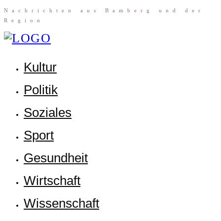
Nach­rich­ten aus Bam­berg und der
Region
Kul­tur
Poli­tik
Sozia­les
Sport
Gesund­heit
Wirt­schaft
Wis­sen­schaft