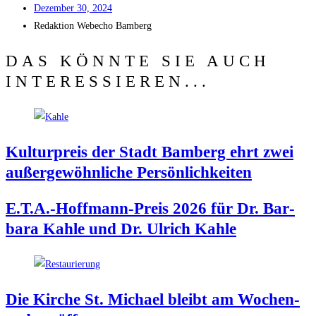
Dezem­ber 30, 2024
Redak­ti­on
Web­echo Bamberg
DAS KÖNNTE SIE AUCH
INTERESSIEREN...
Kul­tur­preis der Stadt Bam­berg ehrt zwei
außer­ge­wöhn­li­che Persönlichkeiten
E.T.A.-Hoffmann-Preis 2026 für Dr. Bar­
ba­ra Kah­le und Dr. Ulrich Kahle
Die Kir­che St. Micha­el bleibt am Wochen­