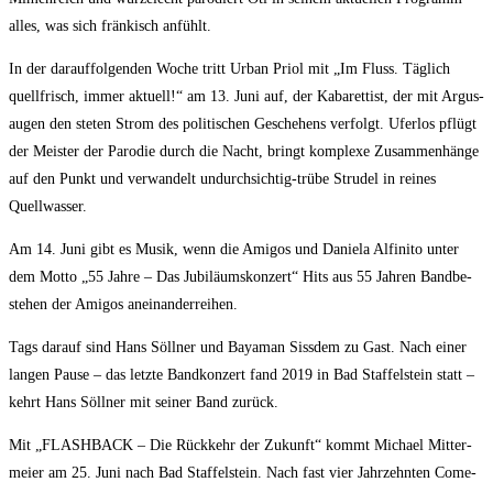
alles, was sich frän­kisch anfühlt.
In der dar­auf­fol­gen­den Woche tritt Urban Pri­ol mit „Im Fluss. Täg­lich
quell­frisch, immer aktu­ell!“ am 13. Juni auf, der Kaba­ret­tist, der mit Argus­
au­gen den ste­ten Strom des poli­ti­schen Gesche­hens ver­folgt. Ufer­los pflügt
der Meis­ter der Par­odie durch die Nacht, bringt kom­ple­xe Zusam­men­hän­ge
auf den Punkt und ver­wan­delt undurch­sich­tig-trü­be Stru­del in rei­nes
Quellwasser.
Am 14. Juni gibt es Musik, wenn die Ami­gos und Danie­la Alfi­ni­to unter
dem Mot­to „55 Jah­re – Das Jubi­lä­ums­kon­zert“ Hits aus 55 Jah­ren Band­be­
stehen der Ami­gos aneinanderreihen.
Tags dar­auf sind Hans Söll­ner und Baya­man Siss­dem zu Gast. Nach einer
lan­gen Pau­se – das letz­te Band­kon­zert fand 2019 in Bad Staf­fel­stein statt –
kehrt Hans Söll­ner mit sei­ner Band zurück.
Mit „FLASHBACK – Die Rück­kehr der Zukunft“ kommt Micha­el Mit­ter­
mei­er am 25. Juni nach Bad Staf­fel­stein. Nach fast vier Jahr­zehn­ten Come­