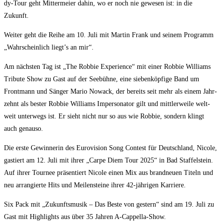
dy-Tour geht Mit­ter­mei­er dahin, wo er noch nie gewe­sen ist: in die
Zukunft.
Wei­ter geht die Rei­he am 10. Juli mit Mar­tin Frank und sei­nem Pro­gramm
„Wahr­schein­lich liegt’s an mir“.
Am nächs­ten Tag ist „The Rob­bie Expe­ri­ence“ mit einer Rob­bie Wil­liams
Tri­bu­te Show zu Gast auf der See­büh­ne, eine sie­ben­köp­fi­ge Band um
Front­mann und Sän­ger Mario Nowack, der bereits seit mehr als einem Jahr­
zehnt als bes­ter Rob­bie Wil­liams Imper­so­na­tor gilt und mitt­ler­wei­le welt­
weit unter­wegs ist. Er sieht nicht nur so aus wie Rob­bie, son­dern klingt
auch genauso.
Die ers­te Gewin­ne­rin des Euro­vi­si­on Song Con­test für Deutsch­land, Nico­le,
gas­tiert am 12. Juli mit ihrer „Car­pe Diem Tour 2025“ in Bad Staf­fel­stein.
Auf ihrer Tour­nee prä­sen­tiert Nico­le einen Mix aus brand­neu­en Titeln und
neu arran­gier­te Hits und Mei­len­stei­ne ihrer 42-jäh­ri­gen Karriere.
Six Pack mit „Zukunfts­mu­sik – Das Bes­te von ges­tern“ sind am 19. Juli zu
Gast mit High­lights aus über 35 Jah­ren A‑Cap­pel­la-Show.