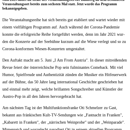
Ver­an­stal­tungs­ort bereits zum sechs­ten Mal statt. Jetzt wur­de das Pro­gramm
bekanntgegeben.
Die Ver­an­stal­tungs­rei­he hat sich bereits gut eta­bliert und war­tet wie­der mit
einem viel­fäl­ti­gen Pro­gramm auf. Auch wäh­rend der Coro­na-Pan­de­mie
konn­te die erfolg­rei­che Rei­he fort­ge­führt wer­den, denn im Jahr 2021 wur­
den die Kon­zer­te auf der See­büh­ne kurz­um auf die Wie­se ver­legt und so zu
Coro­na-kon­for­men Wie­sen-Kon­zer­ten umgestaltet.
Den Auf­takt macht am 5. Juni „I Am From Aus­tria“. In die­ser mit­rei­ßen­den
Revue fei­ert der öster­rei­chi­sche Pop sein ful­mi­nan­tes Come­back. Mit viel
Humor, Spiel­freu­de und Authen­ti­zi­tät zün­den die Musi­ker ein Hit­feu­er­werk
auf der Büh­ne, das 50 Jah­re lang inter­na­tio­nal Geschich­te geschrie­ben hat
und ein­mal mehr zeigt, wel­che bril­lan­ten Song­schrei­ber und Künst­ler der
Aus­tro-Pop in all den Jah­ren her­vor­ge­bracht hat.
Am nächs­ten Tag ist der Mul­ti­funk­ti­ons­fran­ke Oti Schmel­zer zu Gast,
bekannt aus frän­ki­schen Kult-TV-Sen­dun­gen wie „Fast­nacht in Fran­ken“,
„Kaba­rett in Fran­ken“, der „när­ri­schen Wein­pro­be“ und der „Wein­pa­ra­de“.
Mimen­reich und wur­zel­echt par­odiert Oti in sei­nem aktu­el­len Pro­gramm