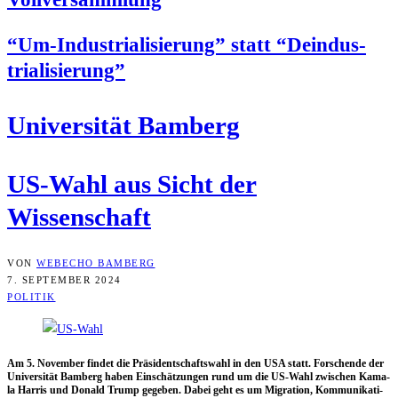
“Um-Indus­tria­li­sie­rung” statt “Deindus­
tria­li­sie­rung”
Uni­ver­si­tät Bamberg
US-Wahl aus Sicht der
Wissenschaft
VON
WEBECHO BAMBERG
7. SEPTEMBER 2024
POLITIK
Am 5. Novem­ber fin­det die Prä­si­dent­schafts­wahl in den USA statt. For­schen­de der
Uni­ver­si­tät Bam­berg haben Ein­schät­zun­gen rund um die US-Wahl zwi­schen Kama­
la Har­ris und Donald Trump gege­ben. Dabei geht es um Migra­ti­on, Kom­mu­ni­ka­ti­