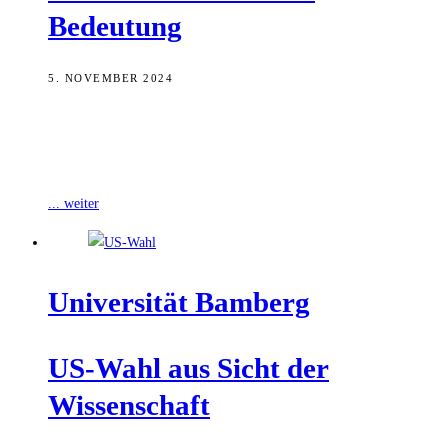
Bedeutung
5. NOVEMBER 2024
Heute Nacht steht die US-amerikanische Präsidentschaftswahl an.
Wie eine Umfrage der IHK für Oberfranken Bayreuth zeigt, rechnen
oberfränkische Unternehmen je nach Ausgang
... weiter
Uni­ver­si­tät Bamberg
US-Wahl aus Sicht der
Wissenschaft