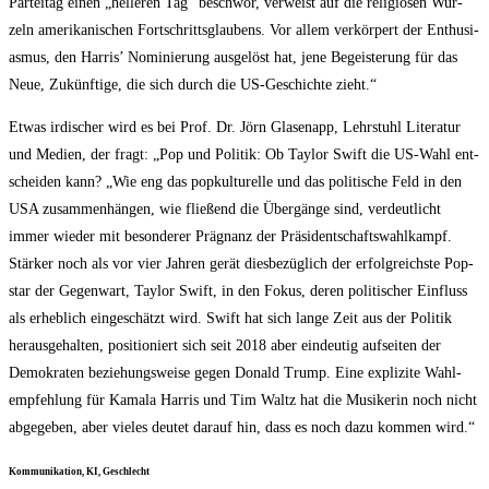
Par­tei­tag einen „hel­le­ren Tag“ beschwor, ver­weist auf die reli­giö­sen Wur­
zeln ame­ri­ka­ni­schen Fort­schritts­glau­bens. Vor allem ver­kör­pert der Enthu­si­
as­mus, den Har­ris’ Nomi­nie­rung aus­ge­löst hat, jene Begeis­te­rung für das
Neue, Zukünf­ti­ge, die sich durch die US-Geschich­te zieht.“
Etwas irdi­scher wird es bei Prof. Dr. Jörn Gla­sen­app, Lehr­stuhl Lite­ra­tur
und Medi­en, der fragt: „Pop und Poli­tik: Ob Tay­lor Swift die US-Wahl ent­
schei­den kann? „Wie eng das pop­kul­tu­rel­le und das poli­ti­sche Feld in den
USA zusam­men­hän­gen, wie flie­ßend die Über­gän­ge sind, ver­deut­licht
immer wie­der mit beson­de­rer Prä­gnanz der Prä­si­dent­schafts­wahl­kampf.
Stär­ker noch als vor vier Jah­ren gerät dies­be­züg­lich der erfolg­reichs­te Pop­
star der Gegen­wart, Tay­lor Swift, in den Fokus, deren poli­ti­scher Ein­fluss
als erheb­lich ein­ge­schätzt wird. Swift hat sich lan­ge Zeit aus der Poli­tik
her­aus­ge­hal­ten, posi­tio­niert sich seit 2018 aber ein­deu­tig auf­sei­ten der
Demo­kra­ten bezie­hungs­wei­se gegen Donald Trump. Eine expli­zi­te Wahl­
emp­feh­lung für Kama­la Har­ris und Tim Waltz hat die Musi­ke­rin noch nicht
abge­ge­ben, aber vie­les deu­tet dar­auf hin, dass es noch dazu kom­men wird.“
Kom­mu­ni­ka­ti­on, KI, Geschlecht