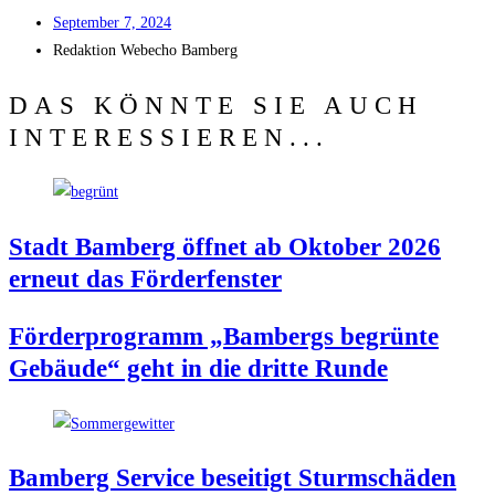
Sep­tem­ber 7, 2024
Redak­ti­on
Web­echo Bamberg
DAS KÖNNTE SIE AUCH
INTERESSIEREN...
Stadt Bam­berg öff­net ab Okto­ber 2026
erneut das Förderfenster
För­der­pro­gramm „Bam­bergs begrün­te
Gebäu­de“ geht in die drit­te Runde
Bam­berg Ser­vice besei­tigt Sturm­schä­den