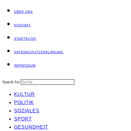
ÜBER UNS
KON­TAKT
STADT­ECHO
DATEN­SCHUTZ­ER­KLÄ­RUNG
IMPRES­SUM
Search for:
KUL­TUR
POLI­TIK
SOZIA­LES
SPORT
GESUND­HEIT