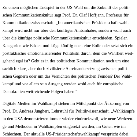
Zu einem mög­li­chen End­spiel in der US-Wahl um die Zukunft der poli­ti­
schen Kom­mu­ni­ka­ti­ons­kul­tur sagt Prof. Dr. Olaf Hoff­jann, Pro­fes­sur für
Kom­mu­ni­ka­ti­ons­wis­sen­schaft: „Im ame­ri­ka­ni­schen Prä­si­dent­schafts­wahl­
kampf wird nicht nur über den künf­ti­gen Amts­in­ha­ber, son­dern wohl auch
über die künf­ti­ge poli­ti­sche Kom­mu­ni­ka­ti­ons­kul­tur ent­schie­den. Spie­len
Kate­go­rien wie Fak­ten und Lüge künf­tig noch eine Rol­le oder setzt sich ein
post­fak­ti­scher emo­tio­na­li­sie­ren­der Poli­tik­stil durch, dem die Wahr­heit weit­
ge­hend egal ist? Geht es in der poli­ti­schen Kom­mu­ni­ka­ti­on noch um eine
sach­lich kla­re, aber doch zivi­li­sier­te Aus­ein­an­der­set­zung zwi­schen poli­ti­
schen Geg­nern oder um das Ver­nich­ten des poli­ti­schen Fein­des? Der Wahl­
kampf und vor allem sein Aus­gang wer­den wohl auch für euro­päi­sche
Demo­kra­tien weit­rei­chen­de Fol­gen haben.“
Digi­ta­le Medi­en im Wahl­kampf ste­hen im Mit­tel­punkt der Äuße­rung von
Prof. Dr. Andre­as Jung­herr, Lehr­stuhl für Poli­tik­wis­sen­schaft. „Wahl­kämp­fe
in den USA demons­trie­ren immer wie­der ein­drucks­voll, wie neue Werk­zeu­
ge und Metho­den in Wahl­kämp­fen ein­ge­setzt wer­den, im Guten wie im
Schlech­ten. Der aktu­el­le US-Prä­si­dent­schafts­wahl­kampf ver­spricht dabei