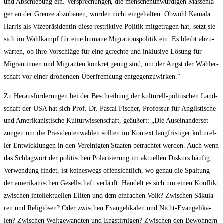
und Abschie­bung ein. Ver­spre­chun­gen, die men­schen­un­wür­di­gen Mas­sen­la­
ger an der Gren­ze abzu­bau­en, wur­den nicht ein­ge­hal­ten. Obwohl Kama­la
Har­ris als Vize­prä­si­den­tin die­se restrik­ti­ve Poli­tik mit­ge­tra­gen hat, setzt sie
sich im Wahl­kampf für eine huma­ne Migra­ti­ons­po­li­tik ein. Es bleibt abzu­
war­ten, ob ihre Vor­schlä­ge für eine gerech­te und inklu­si­ve Lösung für
Migran­tin­nen und Migran­ten kon­kret genug sind, um der Angst der Wäh­ler­
schaft vor einer dro­hen­den Über­frem­dung entgegenzuwirken.“
Zu Her­aus­for­de­run­gen bei der Beschrei­bung der kul­tu­rell-poli­ti­schen Land­
schaft der USA hat sich Prof. Dr. Pas­cal Fischer, Pro­fes­sur für Anglis­ti­sche
und Ame­ri­ka­nis­ti­sche Kul­tur­wis­sen­schaft, geäu­ßert: „Die Aus­ein­an­der­set­
zun­gen um die Prä­si­den­ten­wah­len soll­ten im Kon­text lang­fris­ti­ger kul­tu­rel­
ler Ent­wick­lun­gen in den Ver­ei­nig­ten Staa­ten betrach­tet wer­den. Auch wenn
das Schlag­wort der poli­ti­schen Pola­ri­sie­rung im aktu­el­len Dis­kurs häu­fig
Ver­wen­dung fin­det, ist kei­nes­wegs offen­sicht­lich, wo genau die Spal­tung
der ame­ri­ka­ni­schen Gesell­schaft ver­läuft. Han­delt es sich um einen Kon­flikt
zwi­schen intel­lek­tu­el­len Eli­ten und dem ein­fa­chen Volk? Zwi­schen Säku­la­
ren und Reli­giö­sen? Oder zwi­schen Evan­ge­li­ka­len und Nicht-Evan­ge­li­ka­
len? Zwi­schen Welt­ge­wand­ten und Eng­stir­ni­gen? Zwi­schen den Bewoh­nern