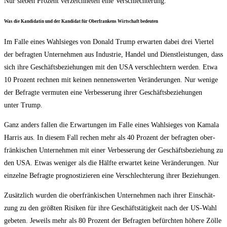
Nur sie­ben Pro­zent ver­zeich­ne­ten eine Verschlechterung.
Was die Kan­di­da­tin und der Kan­di­dat für Ober­fran­kens Wirt­schaft bedeuten
Im Fal­le eines Wahl­sie­ges von Donald Trump erwar­ten dabei drei Vier­tel
der befrag­ten Unter­neh­men aus Indus­trie, Han­del und Dienst­leis­tun­gen, dass
sich ihre Geschäfts­be­zie­hun­gen mit den USA ver­schlech­tern wer­den. Etwa
10 Pro­zent rech­nen mit kei­nen nen­nens­wer­ten Ver­än­de­run­gen. Nur weni­ge
der Befrag­te ver­mu­ten eine Ver­bes­se­rung ihrer Geschäfts­be­zie­hun­gen
unter Trump.
Ganz anders fal­len die Erwar­tun­gen im Fal­le eines Wahl­sie­ges von Kama­la
Har­ris aus. In die­sem Fall rechen mehr als 40 Pro­zent der befrag­ten ober­
frän­ki­schen Unter­neh­men mit einer Ver­bes­se­rung der Geschäfts­be­zie­hung zu
den USA. Etwas weni­ger als die Hälf­te erwar­tet kei­ne Ver­än­de­run­gen. Nur
ein­zel­ne Befrag­te pro­gnos­ti­zie­ren eine Ver­schlech­te­rung ihrer Beziehungen.
Zusätz­lich wur­den die ober­frän­ki­schen Unter­neh­men nach ihrer Ein­schät­
zung zu den größ­ten Risi­ken für ihre Geschäfts­tä­tig­keit nach der US-Wahl
gebe­ten. Jeweils mehr als 80 Pro­zent der Befrag­ten befürch­ten höhe­re Zöl­le