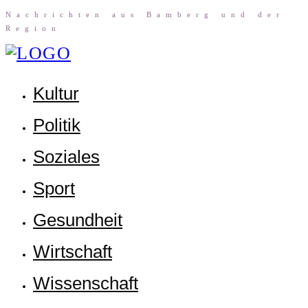
Nach­rich­ten aus Bam­berg und der
Region
Kul­tur
Poli­tik
Sozia­les
Sport
Gesund­heit
Wirt­schaft
Wis­sen­schaft