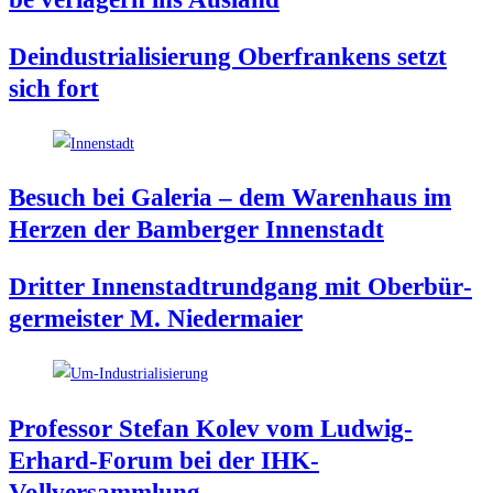
Deindus­tria­li­sie­rung Ober­fran­kens setzt
sich fort
Besuch bei Gale­ria – dem Waren­haus im
Her­zen der Bam­ber­ger Innenstadt
Drit­ter Innen­stadt­rund­gang mit Ober­bür­
ger­meis­ter M. Niedermaier
Pro­fes­sor Ste­fan Kolev vom Lud­wig-
Erhard-Forum bei der IHK-
Vollversammlung