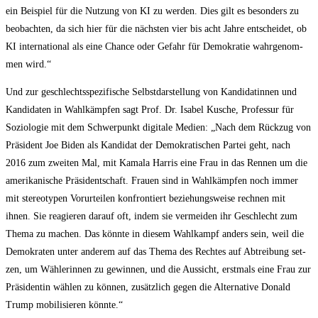
ein Bei­spiel für die Nut­zung von KI zu wer­den. Dies gilt es beson­ders zu
beob­ach­ten, da sich hier für die nächs­ten vier bis acht Jah­re ent­schei­det, ob
KI inter­na­tio­nal als eine Chan­ce oder Gefahr für Demo­kra­tie wahr­ge­nom­
men wird.“
Und zur geschlechts­spe­zi­fi­sche Selbst­dar­stel­lung von Kan­di­da­tin­nen und
Kan­di­da­ten in Wahl­kämp­fen sagt Prof. Dr. Isa­bel Kusche, Pro­fes­sur für
Sozio­lo­gie mit dem Schwer­punkt digi­ta­le Medi­en: „Nach dem Rück­zug von
Prä­si­dent Joe Biden als Kan­di­dat der Demo­kra­ti­schen Par­tei geht, nach
2016 zum zwei­ten Mal, mit Kama­la Har­ris eine Frau in das Ren­nen um die
ame­ri­ka­ni­sche Prä­si­dent­schaft. Frau­en sind in Wahl­kämp­fen noch immer
mit ste­reo­ty­pen Vor­ur­tei­len kon­fron­tiert bezie­hungs­wei­se rech­nen mit
ihnen. Sie reagie­ren dar­auf oft, indem sie ver­mei­den ihr Geschlecht zum
The­ma zu machen. Das könn­te in die­sem Wahl­kampf anders sein, weil die
Demo­kra­ten unter ande­rem auf das The­ma des Rech­tes auf Abtrei­bung set­
zen, um Wäh­le­rin­nen zu gewin­nen, und die Aus­sicht, erst­mals eine Frau zur
Prä­si­den­tin wäh­len zu kön­nen, zusätz­lich gegen die Alter­na­ti­ve Donald
Trump mobi­li­sie­ren könnte.“