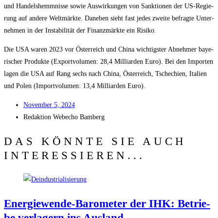
und Han­dels­hemm­nis­se sowie Aus­wir­kun­gen von Sank­tio­nen der US-Regie­
rung auf ande­re Welt­märk­te. Dane­ben sieht fast jedes zwei­te befrag­te Unter­
neh­men in der Insta­bi­li­tät der Finanz­märk­te ein Risiko.
Die USA waren 2023 vor Öster­reich und Chi­na wich­tigs­ter Abneh­mer baye­
ri­scher Pro­duk­te (Export­vo­lu­men: 28,4 Mil­li­ar­den Euro). Bei den Impor­ten
lagen die USA auf Rang sechs nach Chi­na, Öster­reich, Tsche­chi­en, Ita­li­en
und Polen (Import­vo­lu­men: 13,4 Mil­li­ar­den Euro).
Novem­ber 5, 2024
Redak­ti­on
Web­echo Bamberg
DAS KÖNNTE SIE AUCH
INTERESSIEREN...
Ener­gie­wen­de-Baro­me­ter der IHK: Betrie­
be ver­la­gern ins Ausland