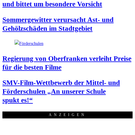
und bit­tet um beson­de­re Vorsicht
Som­mer­ge­wit­ter ver­ur­sacht Ast- und
Gehölz­schä­den im Stadtgebiet
Regie­rung von Ober­fran­ken ver­leiht Prei­se
für die bes­ten Filme
SMV-Film-Wett­be­werb der Mit­tel- und
För­der­schu­len „An unse­rer Schu­le
spukt es!“
ANZEI­GEN