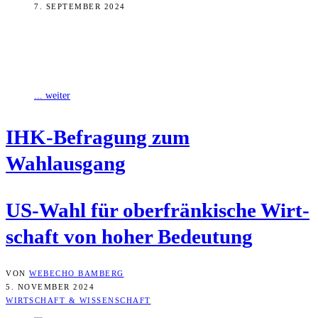
7. SEPTEMBER 2024
Am 5. November findet die Präsidentschaftswahl in den USA statt.
Forschende der Universität Bamberg haben Einschätzungen rund um
die US-Wahl zwischen Kamala
... weiter
IHK-Befra­gung zum
Wahlausgang
US-Wahl für ober­frän­ki­sche Wirt­
schaft von hoher Bedeutung
VON
WEBECHO BAMBERG
5. NOVEMBER 2024
WIRTSCHAFT & WISSENSCHAFT