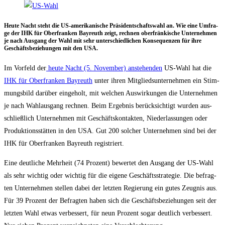
Heu­te Nacht steht die US-ame­ri­ka­ni­sche Prä­si­dent­schafts­wahl an. Wie eine Umfra­
ge der IHK für Ober­fran­ken Bay­reuth zeigt, rech­nen ober­frän­ki­sche Unter­neh­men
je nach Aus­gang der Wahl mit sehr unter­schied­li­chen Kon­se­quen­zen für ihre
Geschäfts­be­zie­hun­gen mit den USA.
Im Vor­feld der
heu­te Nacht (5. Novem­ber) anste­hen­den
US-Wahl hat die
IHK für Ober­fran­ken Bay­reuth
unter ihren Mit­glieds­un­ter­neh­men ein Stim­
mungs­bild dar­über ein­ge­holt, mit wel­chen Aus­wir­kun­gen die Unter­neh­men
je nach Wahl­aus­gang rech­nen. Beim Ergeb­nis berück­sich­tigt wur­den aus­
schließ­lich Unter­neh­men mit Geschäfts­kon­tak­ten, Nie­der­las­sun­gen oder
Pro­duk­ti­ons­stät­ten in den USA. Gut 200 sol­cher Unter­neh­men sind bei der
IHK für Ober­fran­ken Bay­reuth registriert.
Eine deut­li­che Mehr­heit (74 Pro­zent) bewer­tet den Aus­gang der US-Wahl
als sehr wich­tig oder wich­tig für die eige­ne Geschäfts­stra­te­gie. Die befrag­
ten Unter­neh­men stel­len dabei der letz­ten Regie­rung ein gutes Zeug­nis aus.
Für 39 Pro­zent der Befrag­ten haben sich die Geschäfts­be­zie­hun­gen seit der
letz­ten Wahl etwas ver­bes­sert, für neun Pro­zent sogar deut­lich ver­bes­sert.