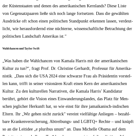
der Küs­ten­staa­ten und denen des ame­ri­ka­ni­schen Kern­lands? Die­se Lis­te
von Gegen­satz­paa­ren lie­ße sich noch lan­ge fort­set­zen. Dass die gewähl­ten
Aus­drü­cke oft schon einen poli­ti­schen Stand­punkt erken­nen las­sen, ver­deut­
licht, wie her­aus­for­dernd eine nüch­ter­ne, wis­sen­schaft­li­che Betrach­tung der
poli­ti­schen Land­schaft Ame­ri­kas ist.“
Wahl­chan­cen und Tay­lor Swift
„Was haben die Wahl­chan­cen von Kama­la Har­ris mit der ame­ri­ka­ni­schen
Kul­tur zu tun?“, fragt Prof. Dr. Chris­ti­ne Ger­hardt, Pro­fes­sur für Ame­ri­ka­
nis­tik. „Dass sich die USA 2024 eine schwar­ze Frau als Prä­si­den­tin vor­stel­
len kann, trifft in sei­ner visio­nä­ren Kraft einen Kern der ame­ri­ka­ni­schen
Kul­tur. Zu den kul­tu­rel­len Nar­ra­ti­ven, die Kama­la Har­ris’ Kan­di­da­tur
berührt, gehört die Visi­on eines Ein­wan­de­rungs­lan­des, das Platz für Men­
schen jeg­li­cher Her­kunft hat, so wie einst für ihre jamai­ka­nisch-indi­schen
Eltern. Ihr „Wir gehen nicht zurück“ ver­eint viel­fäl­ti­ge Anlie­gen – bezahl­
ba­re Kran­ken­ver­si­che­rung, Abtrei­bungs- und LGBTQ+ Rech­te – und knüpft
so an die Leit­idee „e plu­ri­bus unum“ an. Dass Michel­le Oba­ma auf dem