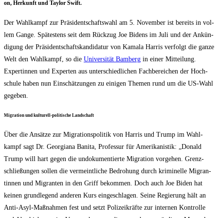
on, Her­kunft und Tay­lor Swift.
Der Wahl­kampf zur Prä­si­dent­schafts­wahl am 5. Novem­ber ist bereits in vol­
lem Gan­ge. Spä­tes­tens seit dem Rück­zug Joe Bidens im Juli und der Ankün­
di­gung der Prä­si­dent­schafts­kan­di­da­tur von Kama­la Har­ris ver­folgt die gan­ze
Welt den Wahl­kampf, so die
Uni­ver­si­tät Bam­berg
in einer Mit­tei­lung.
Exper­tin­nen und Exper­ten aus unter­schied­li­chen Fach­be­rei­chen der Hoch­
schu­le haben nun Ein­schät­zun­gen zu eini­gen The­men rund um die US-Wahl
gegeben.
Migra­ti­on und kul­tu­rell-poli­ti­sche Landschaft
Über die Ansät­ze zur Migra­ti­ons­po­li­tik von Har­ris und Trump im Wahl­
kampf sagt Dr. Geor­gi­a­na Bani­ta, Pro­fes­sur für Ame­ri­ka­nis­tik: „Donald
Trump will hart gegen die undo­ku­men­tier­te Migra­ti­on vor­ge­hen. Grenz­
schlie­ßun­gen sol­len die ver­meint­li­che Bedro­hung durch kri­mi­nel­le Migran­
tin­nen und Migran­ten in den Griff bekom­men. Doch auch Joe Biden hat
kei­nen grund­le­gend ande­ren Kurs ein­ge­schla­gen. Sei­ne Regie­rung hält an
Anti-Asyl-Maß­nah­men fest und setzt Poli­zei­kräf­te zur inter­nen Kon­trol­le