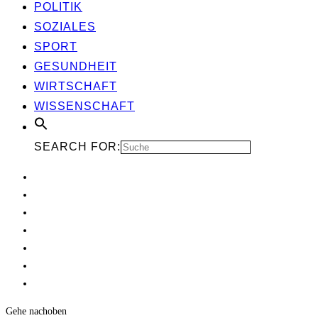
POLI­TIK
SOZIA­LES
SPORT
GESUND­HEIT
WIRT­SCHAFT
WIS­SEN­SCHAFT
SEARCH FOR:
Gehe nach
oben