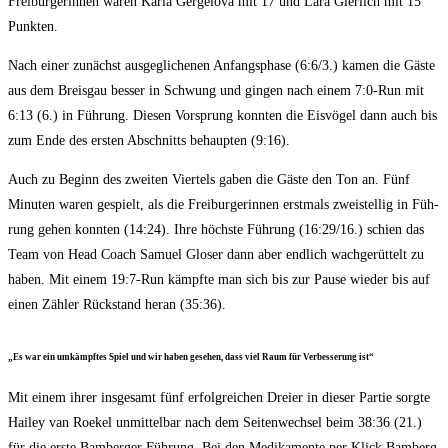
Frei­bur­ge­rin­nen waren Kar­la Ger­gel­o­va mit 17 und Lara Gier­lich mit 15
Punkten.
Nach einer zunächst aus­ge­gli­che­nen Anfangs­pha­se (6:6/3.) kamen die Gäs­te
aus dem Breis­gau bes­ser in Schwung und gin­gen nach einem 7:0‑Run mit
6:13 (6.) in Füh­rung. Die­sen Vor­sprung konn­ten die Eis­vö­gel dann auch bis
zum Ende des ers­ten Abschnitts behaup­ten (9:16).
Auch zu Beginn des zwei­ten Vier­tels gaben die Gäs­te den Ton an. Fünf
Minu­ten waren gespielt, als die Frei­bur­ge­rin­nen erst­mals zwei­stel­lig in Füh­
rung gehen konn­ten (14:24). Ihre höchs­te Füh­rung (16:29/16.) schien das
Team von Head Coach Samu­el Glo­ser dann aber end­lich wach­ge­rüt­telt zu
haben. Mit einem 19:7‑Run kämpf­te man sich bis zur Pau­se wie­der bis auf
einen Zäh­ler Rück­stand her­an (35:36).
„Es war ein umkämpf­tes Spiel und wir haben gese­hen, dass viel Raum für Ver­bes­se­rung ist“
Mit einem ihrer ins­ge­samt fünf erfolg­rei­chen Drei­er in die­ser Par­tie sorg­te
Hai­ley van Roe­kel unmit­tel­bar nach dem Sei­ten­wech­sel beim 38:36 (21.)
für die ers­te Bam­ber­ger Füh­rung. Bei den Medi­ka­men­te per Klick Bam­berg