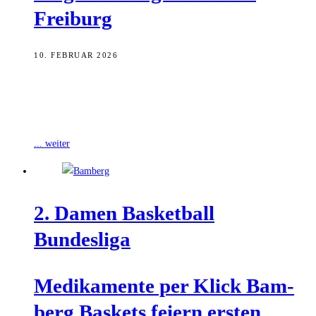
Freiburg
10. FEBRUAR 2026
Der Sieg gegen den Tabellenführer aus Bad Homburg sei nur dann
etwas wert, würde man beim Gastspiel in Freiburg nachlegen
können, hatte
... weiter
2. Damen Bas­ket­ball
Bundesliga
Medi­ka­men­te per Klick Bam­
berg Bas­kets fei­ern ers­ten