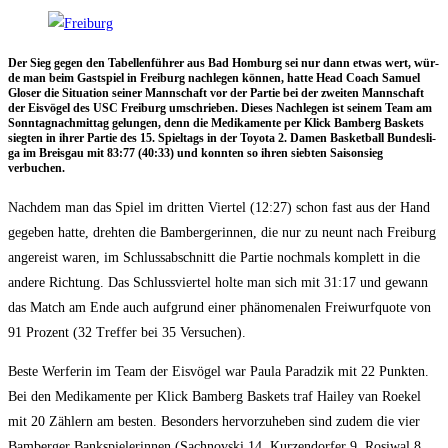
Der Sieg gegen den Tabel­len­füh­rer aus Bad Hom­burg sei nur dann etwas wert, wür­
de man beim Gast­spiel in Frei­burg nach­le­gen kön­nen, hat­te Head Coach Samu­el
Glo­ser die Situa­ti­on sei­ner Mann­schaft vor der Par­tie bei der zwei­ten Mann­schaft
der Eis­vö­gel des USC Frei­burg umschrie­ben. Die­ses Nach­le­gen ist sei­nem Team am
Sonn­tag­nach­mit­tag gelun­gen, denn die Medi­ka­men­te per Klick Bam­berg Bas­kets
sieg­ten in ihrer Par­tie des 15. Spiel­tags in der Toyo­ta 2. Damen Bas­ket­ball Bun­des­li­
ga im Breis­gau mit 83:77 (40:33) und konn­ten so ihren sieb­ten Sai­son­sieg
verbuchen.
Nach­dem man das Spiel im drit­ten Vier­tel (12:27) schon fast aus der Hand
gege­ben hat­te, dreh­ten die Bam­ber­ge­rin­nen, die nur zu neunt nach Frei­burg
ange­reist waren, im Schluss­ab­schnitt die Par­tie noch­mals kom­plett in die
ande­re Rich­tung. Das Schluss­vier­tel hol­te man sich mit 31:17 und gewann
das Match am Ende auch auf­grund einer phä­no­me­na­len Frei­wurf­quo­te von
91 Pro­zent (32 Tref­fer bei 35 Versuchen).
Bes­te Wer­fe­rin im Team der Eis­vö­gel war Pau­la Parad­zik mit 22 Punk­ten.
Bei den Medi­ka­men­te per Klick Bam­berg Bas­kets traf Hai­ley van Roe­kel
mit 20 Zäh­lern am bes­ten. Beson­ders her­vor­zu­he­ben sind zudem die vier
Bam­ber­ger Bank­spie­le­rin­nen (Sach­nov­ski 14, Kur­zen­dor­fer 9, Rosi­wal 8,