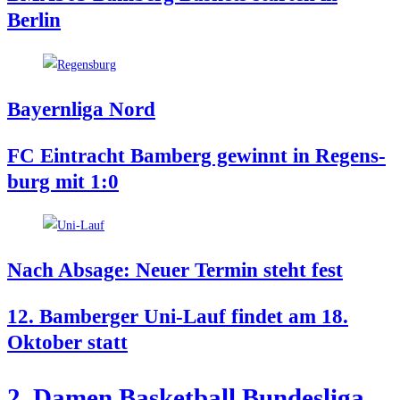
Berlin
Bay­ern­li­ga Nord
FC Ein­tracht Bam­berg gewinnt in Regens­
burg mit 1:0
Nach Absa­ge: Neu­er Ter­min steht fest
12. Bam­ber­ger Uni-Lauf fin­det am 18.
Okto­ber statt
2. Damen Bas­ket­ball Bundesliga