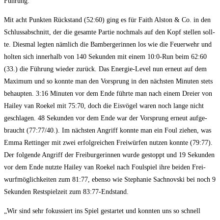
Führung.
Mit acht Punk­ten Rück­stand (52:60) ging es für Faith Als­ton & Co. in den
Schluss­ab­schnitt, der die gesam­te Par­tie noch­mals auf den Kopf stel­len soll­
te. Dies­mal leg­ten näm­lich die Bam­ber­ge­rin­nen los wie die Feu­er­wehr und
hol­ten sich inner­halb von 140 Sekun­den mit einem 10:0‑Run beim 62:60
(33.) die Füh­rung wie­der zurück. Das Ener­gie-Level nun erneut auf dem
Maxi­mum und so konn­te man den Vor­sprung in den nächs­ten Minu­ten stets
behaup­ten. 3:16 Minu­ten vor dem Ende führ­te man nach einem Drei­er von
Hai­ley van Roe­kel mit 75:70, doch die Eis­vö­gel waren noch lan­ge nicht
geschla­gen. 48 Sekun­den vor dem Ende war der Vor­sprung erneut auf­ge­
braucht (77:77/40.). Im nächs­ten Angriff konn­te man ein Foul zie­hen, was
Emma Ret­tin­ger mit zwei erfolg­rei­chen Frei­wür­fen nut­zen konn­te (79:77).
Der fol­gen­de Angriff der Frei­bur­ge­rin­nen wur­de gestoppt und 19 Sekun­den
vor dem Ende nutz­te Hai­ley van Roe­kel nach Foul­spiel ihre bei­den Frei­
wurf­mög­lich­kei­ten zum 81:77, eben­so wie Ste­pha­nie Sach­nov­ski bei noch 9
Sekun­den Rest­spiel­zeit zum 83:77-Endstand.
„Wir sind sehr fokus­siert ins Spiel gestar­tet und konn­ten uns so schnell