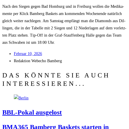
Nach den Sie­gen gegen Bad Hom­burg und in Frei­burg wol­len die Medi­ka­
men­te per Klick Bam­berg Bas­kets am kom­men­den Wochen­en­de natür­lich
gleich wei­ter nach­le­gen. Am Sams­tag emp­fängt man die Dia­monds aus Dil­
lin­gen, die in der Tabel­le mit 2 Sie­gen und 12 Nie­der­la­gen auf dem vor­letz­
ten Platz ste­hen. Tip-Off in der Graf-Stauf­fen­berg Hal­le gegen das Team
aus Schwa­ben ist um 18:00 Uhr.
Febru­ar 10, 2026
Redak­ti­on
Web­echo Bamberg
DAS KÖNNTE SIE AUCH
INTERESSIEREN...
BBL-Pokal aus­ge­lost
BMA365 Bam­berg Bas­kets star­ten in