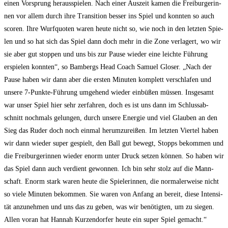
einen Vor­sprung her­aus­spie­len. Nach einer Aus­zeit kamen die Frei­bur­ge­rin­
nen vor allem durch ihre Tran­si­ti­on bes­ser ins Spiel und konn­ten so auch
sco­ren. Ihre Wurf­quo­ten waren heu­te nicht so, wie noch in den letz­ten Spie­
len und so hat sich das Spiel dann doch mehr in die Zone ver­la­gert, wo wir
sie aber gut stop­pen und uns bis zur Pau­se wie­der eine leich­te Füh­rung
erspie­len konn­ten“, so Bam­bergs Head Coach Samu­el Glo­ser. „Nach der
Pau­se haben wir dann aber die ers­ten Minu­ten kom­plett ver­schla­fen und
unse­re 7‑Punk­te-Füh­rung umge­hend wie­der ein­bü­ßen müs­sen. Ins­ge­samt
war unser Spiel hier sehr zer­fah­ren, doch es ist uns dann im Schluss­ab­
schnitt noch­mals gelun­gen, durch unse­re Ener­gie und viel Glau­ben an den
Sieg das Ruder doch noch ein­mal her­um­zu­rei­ßen. Im letz­ten Vier­tel haben
wir dann wie­der super gespielt, den Ball gut bewegt, Stopps bekom­men und
die Frei­bur­ge­rin­nen wie­der enorm unter Druck set­zen kön­nen. So haben wir
das Spiel dann auch ver­dient gewon­nen. Ich bin sehr stolz auf die Mann­
schaft. Enorm stark waren heu­te die Spie­le­rin­nen, die nor­ma­ler­wei­se nicht
so vie­le Minu­ten bekom­men. Sie waren von Anfang an bereit, die­se Inten­si­
tät anzu­neh­men und uns das zu geben, was wir benö­tig­ten, um zu sie­gen.
Allen vor­an hat Han­nah Kur­zen­dor­fer heu­te ein super Spiel gemacht.“