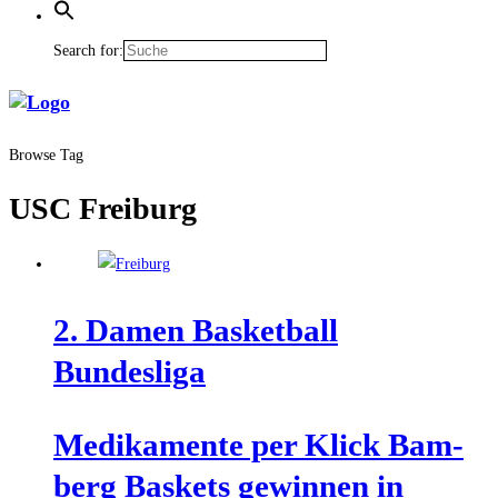
Search for:
Browse Tag
USC Freiburg
2. Damen Bas­ket­ball
Bundesliga
Medi­ka­men­te per Klick Bam­
berg Bas­kets gewin­nen in