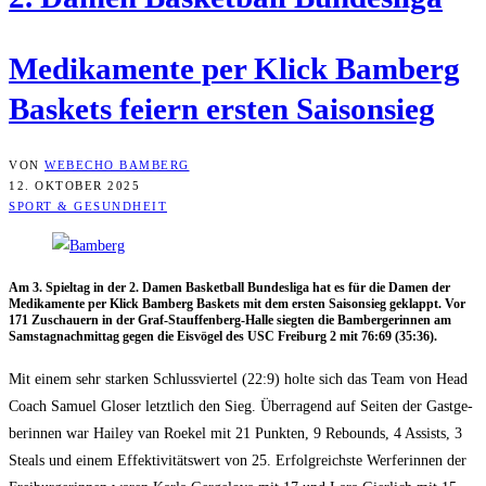
Medi­ka­men­te per Klick Bam­berg
Bas­kets fei­ern ers­ten Saisonsieg
VON
WEBECHO BAMBERG
12. OKTOBER 2025
SPORT & GESUNDHEIT
Am 3. Spiel­tag in der 2. Damen Bas­ket­ball Bun­des­li­ga hat es für die Damen der
Medi­ka­men­te per Klick Bam­berg Bas­kets mit dem ers­ten Sai­son­sieg geklappt. Vor
171 Zuschau­ern in der Graf-Stauf­fen­berg-Hal­le sieg­ten die Bam­ber­ge­rin­nen am
Sams­tag­nach­mit­tag gegen die Eis­vö­gel des USC Frei­burg 2 mit 76:69 (35:36).
Mit einem sehr star­ken Schluss­vier­tel (22:9) hol­te sich das Team von Head
Coach Samu­el Glo­ser letzt­lich den Sieg. Über­ra­gend auf Sei­ten der Gast­ge­
be­rin­nen war Hai­ley van Roe­kel mit 21 Punk­ten, 9 Rebounds, 4 Assists, 3
Ste­als und einem Effek­ti­vi­täts­wert von 25. Erfolg­reichs­te Wer­fe­rin­nen der