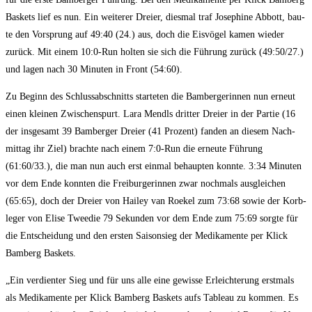
Bas­kets lief es nun. Ein wei­te­rer Drei­er, dies­mal traf Jose­phi­ne Abbott, bau­
te den Vor­sprung auf 49:40 (24.) aus, doch die Eis­vö­gel kamen wie­der
zurück. Mit einem 10:0‑Run hol­ten sie sich die Füh­rung zurück (49:50/27.)
und lagen nach 30 Minu­ten in Front (54:60).
Zu Beginn des Schluss­ab­schnitts star­te­ten die Bam­ber­ge­rin­nen nun erneut
einen klei­nen Zwi­schen­spurt. Lara Mendls drit­ter Drei­er in der Par­tie (16
der ins­ge­samt 39 Bam­ber­ger Drei­er (41 Pro­zent) fan­den an die­sem Nach­
mit­tag ihr Ziel) brach­te nach einem 7:0‑Run die erneu­te Füh­rung
(61:60/33.), die man nun auch erst ein­mal behaup­ten konn­te. 3:34 Minu­ten
vor dem Ende konn­ten die Frei­bur­ge­rin­nen zwar noch­mals aus­glei­chen
(65:65), doch der Drei­er von Hai­ley van Roe­kel zum 73:68 sowie der Korb­
le­ger von Eli­se Tweed­ie 79 Sekun­den vor dem Ende zum 75:69 sorg­te für
die Ent­schei­dung und den ers­ten Sai­son­sieg der Medi­ka­men­te per Klick
Bam­berg Baskets.
„Ein ver­dien­ter Sieg und für uns alle eine gewis­se Erleich­te­rung erst­mals
als Medi­ka­men­te per Klick Bam­berg Bas­kets aufs Tableau zu kom­men. Es