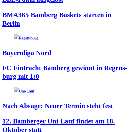
BMA365 Bam­berg Bas­kets star­ten in
Berlin
Bay­ern­li­ga Nord
FC Ein­tracht Bam­berg gewinnt in Regens­
burg mit 1:0
Nach Absa­ge: Neu­er Ter­min steht fest
12. Bam­ber­ger Uni-Lauf fin­det am 18.
Okto­ber statt