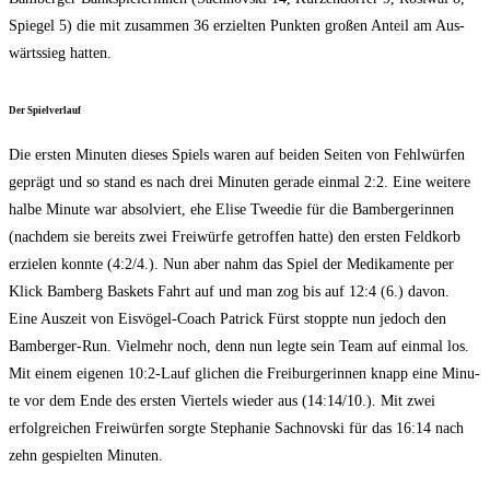
Spie­gel 5) die mit zusam­men 36 erziel­ten Punk­ten gro­ßen Anteil am Aus­
wärts­sieg hatten.
Der Spiel­ver­lauf
Die ers­ten Minu­ten die­ses Spiels waren auf bei­den Sei­ten von Fehl­wür­fen
geprägt und so stand es nach drei Minu­ten gera­de ein­mal 2:2. Eine wei­te­re
hal­be Minu­te war absol­viert, ehe Eli­se Tweed­ie für die Bam­ber­ge­rin­nen
(nach­dem sie bereits zwei Frei­wür­fe getrof­fen hat­te) den ers­ten Feld­korb
erzie­len konn­te (4:2/4.). Nun aber nahm das Spiel der Medi­ka­men­te per
Klick Bam­berg Bas­kets Fahrt auf und man zog bis auf 12:4 (6.) davon.
Eine Aus­zeit von Eis­vö­gel-Coach Patrick Fürst stopp­te nun jedoch den
Bam­ber­ger-Run. Viel­mehr noch, denn nun leg­te sein Team auf ein­mal los.
Mit einem eige­nen 10:2‑Lauf gli­chen die Frei­bur­ge­rin­nen knapp eine Minu­
te vor dem Ende des ers­ten Vier­tels wie­der aus (14:14/10.). Mit zwei
erfolg­rei­chen Frei­wür­fen sorg­te Ste­pha­nie Sach­nov­ski für das 16:14 nach
zehn gespiel­ten Minuten.