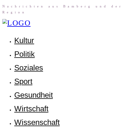
Nach­rich­ten aus Bam­berg und der
Region
Kul­tur
Poli­tik
Sozia­les
Sport
Gesund­heit
Wirt­schaft
Wis­sen­schaft