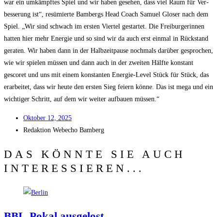
war ein umkämpf­tes Spiel und wir haben gese­hen, dass viel Raum für Ver­
bes­se­rung ist“, resü­mier­te Bam­bergs Head Coach Samu­el Glo­ser nach dem
Spiel. „Wir sind schwach im ers­ten Vier­tel gestar­tet. Die Frei­bur­ge­rin­nen
hat­ten hier mehr Ener­gie und so sind wir da auch erst ein­mal in Rück­stand
gera­ten. Wir haben dann in der Halb­zeit­pau­se noch­mals dar­über gespro­chen,
wie wir spie­len müs­sen und dann auch in der zwei­ten Hälf­te kon­stant
gescoret und uns mit einem kon­stan­ten Ener­gie-Level Stück für Stück, das
erar­bei­tet, dass wir heu­te den ers­ten Sieg fei­ern kön­ne. Das ist mega und ein
wich­ti­ger Schritt, auf dem wir wei­ter auf­bau­en müssen.“
Okto­ber 12, 2025
Redak­ti­on
Web­echo Bamberg
DAS KÖNNTE SIE AUCH
INTERESSIEREN...
BBL-Pokal aus­ge­lost