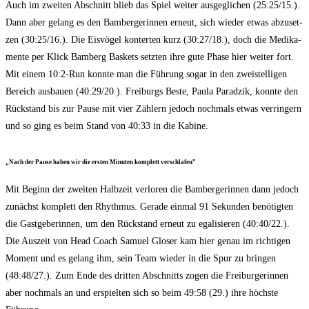
Auch im zwei­ten Abschnitt blieb das Spiel wei­ter aus­ge­gli­chen (25:25/15.).
Dann aber gelang es den Bam­ber­ge­rin­nen erneut, sich wie­der etwas abzu­set­
zen (30:25/16.). Die Eis­vö­gel kon­ter­ten kurz (30:27/18.), doch die Medi­ka­
men­te per Klick Bam­berg Bas­kets setz­ten ihre gute Pha­se hier wei­ter fort.
Mit einem 10:2‑Run konn­te man die Füh­rung sogar in den zwei­stel­li­gen
Bereich aus­bau­en (40:29/20.). Frei­burgs Bes­te, Pau­la Parad­zik, konn­te den
Rück­stand bis zur Pau­se mit vier Zäh­lern jedoch noch­mals etwas ver­rin­gern
und so ging es beim Stand von 40:33 in die Kabine.
„Nach der Pau­se haben wir die ers­ten Minu­ten kom­plett verschlafen”
Mit Beginn der zwei­ten Halb­zeit ver­lo­ren die Bam­ber­ge­rin­nen dann jedoch
zunächst kom­plett den Rhyth­mus. Gera­de ein­mal 91 Sekun­den benö­tig­ten
die Gast­ge­be­rin­nen, um den Rück­stand erneut zu ega­li­sie­ren (40:40/22.).
Die Aus­zeit von Head Coach Samu­el Glo­ser kam hier genau im rich­ti­gen
Moment und es gelang ihm, sein Team wie­der in die Spur zu brin­gen
(48:48/27.). Zum Ende des drit­ten Abschnitts zogen die Frei­bur­ge­rin­nen
aber noch­mals an und erspiel­ten sich so beim 49:58 (29.) ihre höchs­te