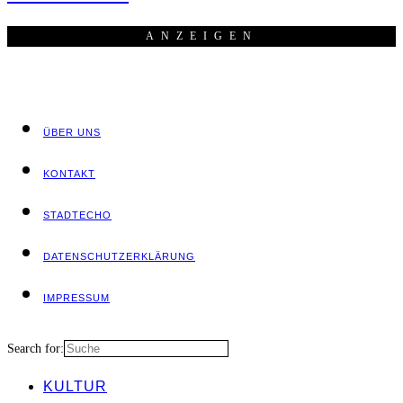
ANZEI­GEN
ÜBER UNS
KON­TAKT
STADT­ECHO
DATEN­SCHUTZ­ER­KLÄ­RUNG
IMPRES­SUM
Search for:
KUL­TUR