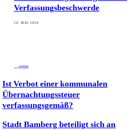
Verfassungsbeschwerde
26. MAI 2026
Die Stadt Bamberg beteiligt sich an einer
Kommunalverfassungsbeschwerde der Landeshauptstadt München
beim Bundesverfassungsgericht. Ziel ist eine grundsätzliche und
abschließende Klärung, ob der
... weiter
Ist Ver­bot einer kom­mu­na­len
Über­nach­tungs­steu­er
verfassungsgemäß?
Stadt Bam­berg betei­ligt sich an