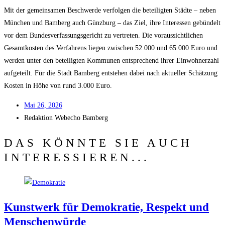
Mit der gemein­sa­men Beschwer­de ver­fol­gen die betei­lig­ten Städ­te – neben
Mün­chen und Bam­berg auch Günz­burg – das Ziel, ihre Inter­es­sen gebün­delt
vor dem Bun­des­ver­fas­sungs­ge­richt zu ver­tre­ten. Die vor­aus­sicht­li­chen
Gesamt­kos­ten des Ver­fah­rens lie­gen zwi­schen 52.000 und 65.000 Euro und
wer­den unter den betei­lig­ten Kom­mu­nen ent­spre­chend ihrer Ein­woh­ner­zahl
auf­ge­teilt. Für die Stadt Bam­berg ent­ste­hen dabei nach aktu­el­ler Schät­zung
Kos­ten in Höhe von rund 3.000 Euro.
Mai 26, 2026
Redak­ti­on
Web­echo Bamberg
DAS KÖNNTE SIE AUCH
INTERESSIEREN...
Kunst­werk für Demo­kra­tie, Respekt und
Menschenwürde