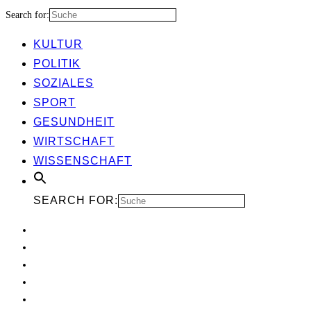
Search for:
KUL­TUR
POLI­TIK
SOZIA­LES
SPORT
GESUND­HEIT
WIRT­SCHAFT
WIS­SEN­SCHAFT
SEARCH FOR: