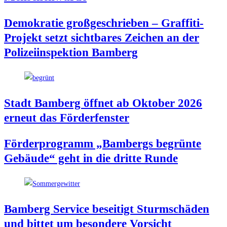
Demo­kra­tie groß­ge­schrie­ben – Graf­fi­ti-
Pro­jekt setzt sicht­ba­res Zei­chen an der
Poli­zei­in­spek­ti­on Bamberg
Stadt Bam­berg öff­net ab Okto­ber 2026
erneut das Förderfenster
För­der­pro­gramm „Bam­bergs begrün­te
Gebäu­de“ geht in die drit­te Runde
Bam­berg Ser­vice besei­tigt Sturm­schä­den
und bit­tet um beson­de­re Vorsicht