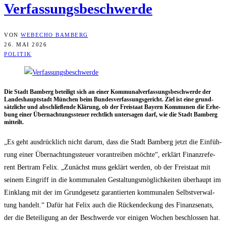
Verfassungsbeschwerde
VON
WEBECHO BAMBERG
26. MAI 2026
POLITIK
Die Stadt Bam­berg betei­ligt sich an einer Kom­mu­nal­ver­fas­sungs­be­schwer­de der
Lan­des­haupt­stadt Mün­chen beim Bun­des­ver­fas­sungs­ge­richt. Ziel ist eine grund­
sätz­li­che und abschlie­ßen­de Klä­rung, ob der Frei­staat Bay­ern Kom­mu­nen die Erhe­
bung einer Über­nach­tungs­steu­er recht­lich unter­sa­gen darf, wie die Stadt Bam­berg
mitteilt.
„Es geht aus­drück­lich nicht dar­um, dass die Stadt Bam­berg jetzt die Ein­füh­
rung einer Über­nach­tungs­steu­er vor­an­trei­ben möch­te“, erklärt Finanz­re­fe­
rent Bert­ram Felix. „Zunächst muss geklärt wer­den, ob der Frei­staat mit
sei­nem Ein­griff in die kom­mu­na­len Gestal­tungs­mög­lich­kei­ten über­haupt im
Ein­klang mit der im Grund­ge­setz garan­tier­ten kom­mu­na­len Selbst­ver­wal­
tung han­delt.“ Dafür hat Felix auch die Rücken­de­ckung des Finanz­se­nats,
der die Betei­li­gung an der Beschwer­de vor eini­gen Wochen beschlos­sen hat.