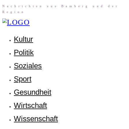
Nach­rich­ten aus Bam­berg und der
Region
Kul­tur
Poli­tik
Sozia­les
Sport
Gesund­heit
Wirt­schaft
Wis­sen­schaft