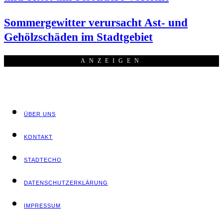
Som­mer­ge­wit­ter ver­ur­sacht Ast- und
Gehölz­schä­den im Stadtgebiet
ANZEI­GEN
ÜBER UNS
KON­TAKT
STADT­ECHO
DATEN­SCHUTZ­ER­KLÄ­RUNG
IMPRES­SUM