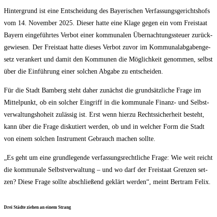
Hin­ter­grund ist eine Ent­schei­dung des Baye­ri­schen Ver­fas­sungs­ge­richts­hofs
vom 14. Novem­ber 2025. Die­ser hat­te eine Kla­ge gegen ein vom Frei­staat
Bay­ern ein­ge­führ­tes Ver­bot einer kom­mu­na­len Über­nach­tungs­steu­er zurück­
ge­wie­sen. Der Frei­staat hat­te die­ses Ver­bot zuvor im Kom­mu­nal­ab­ga­ben­ge­
setz ver­an­kert und damit den Kom­mu­nen die Mög­lich­keit genom­men, selbst
über die Ein­füh­rung einer sol­chen Abga­be zu entscheiden.
Für die Stadt Bam­berg steht daher zunächst die grund­sätz­li­che Fra­ge im
Mit­tel­punkt, ob ein sol­cher Ein­griff in die kom­mu­na­le Finanz- und Selbst­
ver­wal­tungs­ho­heit zuläs­sig ist. Erst wenn hier­zu Rechts­si­cher­heit besteht,
kann über die Fra­ge dis­ku­tiert wer­den, ob und in wel­cher Form die Stadt
von einem sol­chen Instru­ment Gebrauch machen sollte.
„Es geht um eine grund­le­gen­de ver­fas­sungs­recht­li­che Fra­ge: Wie weit reicht
die kom­mu­na­le Selbst­ver­wal­tung – und wo darf der Frei­staat Gren­zen set­
zen? Die­se Fra­ge soll­te abschlie­ßend geklärt wer­den“, meint Bert­ram Felix.
Drei Städ­te zie­hen an einem Strang