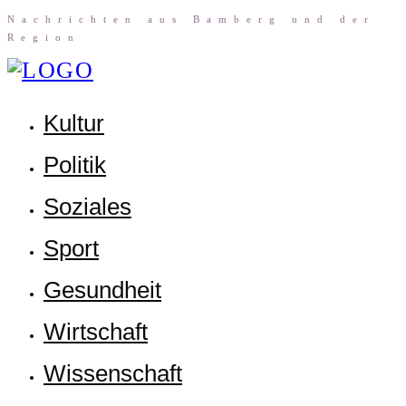
Nach­rich­ten aus Bam­berg und der
Region
Kul­tur
Poli­tik
Sozia­les
Sport
Gesund­heit
Wirt­schaft
Wis­sen­schaft