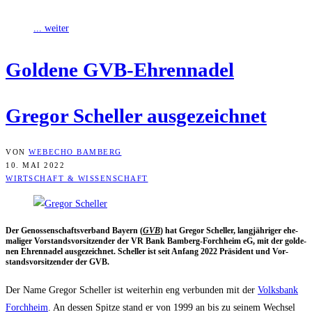
in
... weiter
Gol­de­ne GVB-Ehrennadel
Gre­gor Schel­ler ausgezeichnet
VON
WEBECHO BAMBERG
10. MAI 2022
WIRTSCHAFT & WISSENSCHAFT
Der Genos­sen­schafts­ver­band Bay­ern (
GVB
) hat Gre­gor Schel­ler, lang­jäh­ri­ger ehe­
ma­li­ger Vor­stands­vor­sit­zen­der der VR Bank Bam­berg-Forch­heim eG, mit der gol­de­
nen Ehren­na­del aus­ge­zeich­net. Schel­ler ist seit Anfang 2022 Prä­si­dent und Vor­
stands­vor­sit­zen­der der GVB.
Der Name Gre­gor Schel­ler ist wei­ter­hin eng ver­bun­den mit der
Volks­bank
Forch­heim
. An des­sen Spit­ze stand er von 1999 an bis zu sei­nem Wech­sel