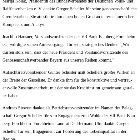
Mari­ja Kolak, Prä­si­den­tin des Bun­des­ver­ban­des der Deut­schen Volks- und
Raiff­ei­sen­ban­ken e. V. dank­te Gre­gor Schel­ler für sei­ne genos­sen­schaft­li­che
Gre­mi­en­ar­beit. Sie attes­tier­te ihm einen hohen Grad an unter­neh­me­ri­scher
Kom­pe­tenz und Analyse.
Joa­chim Haus­ner, Vor­stands­vor­sit­zen­der der VR Bank Bam­berg-Forch­heim
eG, wür­dig­te sei­nen Amts­vor­gän­ger für sein stra­te­gi­sches Den­ken. „Wir
dür­fen stolz sein, dass der neue Prä­si­dent und Vor­stands­vor­sit­zen­de des
Genos­sen­schafts­ver­ban­des Bay­ern aus unse­ren Rei­hen kommt.“
Auf­sichts­rats­vor­sit­zen­der Gün­ter Schus­ter maß Schel­lers gro­ßes Wir­ken an
der Brei­te der Gäs­te­lis­te. Er dank­te ihm für die kon­struk­ti­ve und ver­trau­
ens­vol­le Zusam­men­ar­beit, mit der sie das Kre­dit­in­sti­tut gemein­sam gestal­
tet haben.
Andre­as Sie­wert dank­te als Betriebs­rats­vor­sit­zen­der im Namen der Beleg­
schaft Gre­gor Schel­ler für sein Enga­ge­ment zum Woh­le der VR Bank Bam­
berg-Forch­heim. Forch­heims Land­rat Dr. Her­mann Ulm dank­te Gre­gor
Schel­ler für sein Enga­ge­ment zur För­de­rung der Lebens­qua­li­tät in der
Region.