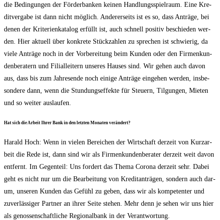
die Bedin­gun­gen der För­der­ban­ken kei­nen Hand­lungs­spiel­raum. Eine Kre­
dit­ver­ga­be ist dann nicht mög­lich. Ande­rer­seits ist es so, dass Anträ­ge, bei
denen der Kri­te­ri­en­ka­ta­log erfüllt ist, auch schnell posi­tiv beschie­den wer­
den. Hier aktu­ell über kon­kre­te Stück­zah­len zu spre­chen ist schwie­rig, da
vie­le Anträ­ge noch in der Vor­be­rei­tung beim Kun­den oder den Fir­men­kun­
den­be­ra­tern und Fili­al­lei­tern unse­res Hau­ses sind. Wir gehen auch davon
aus, dass bis zum Jah­res­en­de noch eini­ge Anträ­ge ein­ge­hen wer­den, ins­be­
son­de­re dann, wenn die Stun­dungs­ef­fek­te für Steu­ern, Til­gun­gen, Mie­ten
und so wei­ter aus­lau­fen.
Hat sich die Arbeit Ihrer Bank in den letz­ten Mona­ten verändert?
Harald Hoch: Wenn in vie­len Berei­chen der Wirt­schaft der­zeit von Kurz­ar­
beit die Rede ist, dann sind wir als Fir­men­kun­den­be­ra­ter der­zeit weit davon
ent­fernt. Im Gegen­teil: Uns for­dert das The­ma Coro­na der­zeit sehr. Dabei
geht es nicht nur um die Bear­bei­tung von Kre­dit­an­trä­gen, son­dern auch dar­
um, unse­ren Kun­den das Gefühl zu geben, dass wir als kom­pe­ten­ter und
zuver­läs­si­ger Part­ner an ihrer Sei­te ste­hen. Mehr denn je sehen wir uns hier
als genos­sen­schaft­li­che Regio­nal­bank in der Verantwortung.