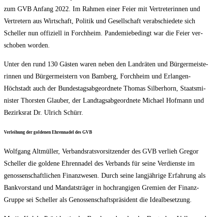
zum GVB Anfang 2022. Im Rah­men einer Fei­er mit Ver­tre­te­rin­nen und
Ver­tre­tern aus Wirt­schaft, Poli­tik und Gesell­schaft ver­ab­schie­de­te sich
Schel­ler nun offi­zi­ell in Forch­heim. Pan­de­mie­be­dingt war die Fei­er ver­
scho­ben worden.
Unter den rund 130 Gäs­ten waren neben den Land­rä­ten und Bür­ger­meis­te­
rin­nen und Bür­ger­meis­tern von Bam­berg, Forch­heim und Erlan­gen-
Höchstadt auch der Bun­des­tags­ab­ge­ord­ne­te Tho­mas Sil­ber­horn, Staats­mi­
nis­ter Thors­ten Glau­ber, der Land­tags­ab­ge­ord­ne­te Micha­el Hof­mann und
Bezirks­rat Dr. Ulrich Schürr.
Ver­lei­hung der gol­de­nen Ehren­na­del des GVB
Wolf­gang Alt­mül­ler, Ver­bands­rats­vor­sit­zen­der des GVB ver­lieh Gre­gor
Schel­ler die gol­de­ne Ehren­na­del des Ver­bands für sei­ne Ver­diens­te im
genos­sen­schaft­li­chen Finanz­we­sen. Durch sei­ne lang­jäh­ri­ge Erfah­rung als
Bank­vor­stand und Man­dats­trä­ger in hoch­ran­gi­gen Gre­mi­en der Finanz-
Grup­pe sei Schel­ler als Genos­sen­schafts­prä­si­dent die Idealbesetzung.