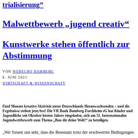
tria­li­sie­rung”
Mal­wett­be­werb „jugend creativ“
Kunst­wer­ke ste­hen öffent­lich zur
Abstimmung
VON
WEBECHO BAMBERG
8. JUNI 2021
WIRTSCHAFT & WISSENSCHAFT
Fünf Mona­te krea­ti­ve Akti­vi­tät unter Deutsch­lands Her­an­wach­sen­den – und die
Ergeb­nis­se ste­hen jetzt fest! Die VR Bank Bam­berg-Forch­heim eG hat Kin­der und
Jugend­li­che seit Okto­ber letz­ten Jah­res ein­ge­la­den, sich am 51. Inter­na­tio­na­len
Jugend­wett­be­werb zum The­ma „Bau dir dei­ne Welt!“ zu beteiligen.
„Wir freu­en uns sehr, dass die Reso­nanz trotz der erschwer­ten Bedin­gun­gen