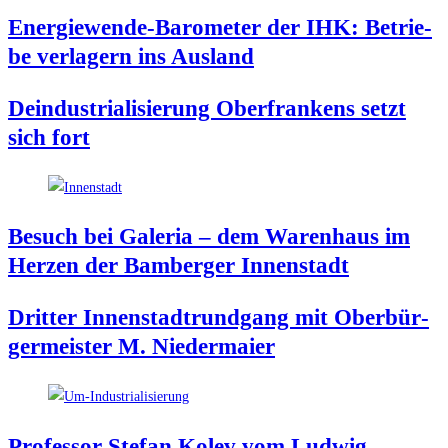
Ener­gie­wen­de-Baro­me­ter der IHK: Betrie­
be ver­la­gern ins Ausland
Deindus­tria­li­sie­rung Ober­fran­kens setzt
sich fort
Besuch bei Gale­ria – dem Waren­haus im
Her­zen der Bam­ber­ger Innenstadt
Drit­ter Innen­stadt­rund­gang mit Ober­bür­
ger­meis­ter M. Niedermaier
Pro­fes­sor Ste­fan Kolev vom Lud­wig-