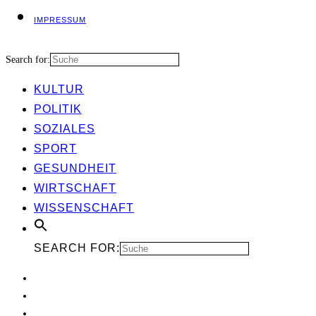
IMPRES­SUM
Search for:
KUL­TUR
POLI­TIK
SOZIA­LES
SPORT
GESUND­HEIT
WIRT­SCHAFT
WIS­SEN­SCHAFT
SEARCH FOR: