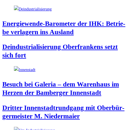
Ener­gie­wen­de-Baro­me­ter der IHK: Betrie­
be ver­la­gern ins Ausland
Deindus­tria­li­sie­rung Ober­fran­kens setzt
sich fort
Besuch bei Gale­ria – dem Waren­haus im
Her­zen der Bam­ber­ger Innenstadt
Drit­ter Innen­stadt­rund­gang mit Ober­bür­
ger­meis­ter M. Niedermaier