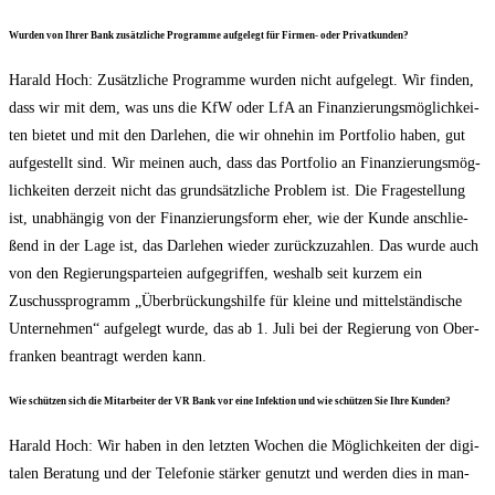
Wur­den von Ihrer Bank zusätz­li­che Pro­gram­me auf­ge­legt für Fir­men- oder Privatkunden?
Harald Hoch: Zusätz­li­che Pro­gram­me wur­den nicht auf­ge­legt. Wir fin­den,
dass wir mit dem, was uns die KfW oder LfA an Finan­zie­rungs­mög­lich­kei­
ten bie­tet und mit den Dar­le­hen, die wir ohne­hin im Port­fo­lio haben, gut
auf­ge­stellt sind. Wir mei­nen auch, dass das Port­fo­lio an Finan­zie­rungs­mög­
lich­kei­ten der­zeit nicht das grund­sätz­li­che Pro­blem ist. Die Fra­ge­stel­lung
ist, unab­hän­gig von der Finan­zie­rungs­form eher, wie der Kun­de anschlie­
ßend in der Lage ist, das Dar­le­hen wie­der zurück­zu­zah­len. Das wur­de auch
von den Regie­rungs­par­tei­en auf­ge­grif­fen, wes­halb seit kur­zem ein
Zuschuss­pro­gramm „Über­brü­ckungs­hil­fe für klei­ne und mit­tel­stän­di­sche
Unter­neh­men“ auf­ge­legt wur­de, das ab 1. Juli bei der Regie­rung von Ober­
fran­ken bean­tragt wer­den kann.
Wie schüt­zen sich die Mit­ar­bei­ter der VR Bank vor eine Infek­ti­on und wie schüt­zen Sie Ihre Kunden?
Harald Hoch: Wir haben in den letz­ten Wochen die Mög­lich­kei­ten der digi­
ta­len Bera­tung und der Tele­fo­nie stär­ker genutzt und wer­den dies in man­