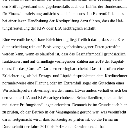
den Prü­fungs­ver­band und gege­be­nen­falls auch der BaFin, der Bun­des­an­stalt
für Finanz­dienst­leis­tungs­auf­sicht stand­hal­ten muss. Im Extrem­fall kann es
bei einer laxen Hand­ha­bung der Kre­dit­prü­fung dazu füh­ren, dass die Haf­
tungs­frei­stel­lung der KfW oder LfA nach­träg­lich entfällt.
Eine wesent­li­che spür­ba­re Erleich­te­rung liegt frei­lich dar­in, dass eine Kre­
dit­ent­schei­dung rein auf Basis ver­gan­gen­heits­be­zo­ge­ner Daten getrof­fen
wer­den kann, wenn es plau­si­bel ist, dass das Geschäfts­mo­dell grund­sätz­lich
funk­tio­niert und auf Grund­la­ge vor­lie­gen­der Zah­len aus 2019 der Kapi­tal­
dienst für das „Corona“-Darlehen erbring­bar scheint. Das ist inso­fern eine
Erleich­te­rung, als bei Ertrags- und Liqui­di­täts­pro­ble­men dem Kre­dit­neh­mer
nor­ma­ler­wei­se eine Pla­nung oder im Extrem­fall sogar ein Gut­ach­ten eines
Wirt­schafts­prü­fers abver­langt wer­den muss. Etwas anders ver­hält es sich bei
den von der LfA und KfW nach­ge­scho­be­nen Schnell­kre­di­ten, die deut­lich
redu­zier­te Prü­fungs­hand­lun­gen erfor­dern. Den­noch ist im Grun­de auch hier
zu prü­fen, ob der Betrieb in der Ver­gan­gen­heit gesund war, was ver­ein­facht
dar­an fest­ge­macht wird, dass bank­sei­tig zu prü­fen ist, ob die Fir­ma im
Durch­schnitt der Jah­re 2017 bis 2019 einen Gewinn erzielt hat.