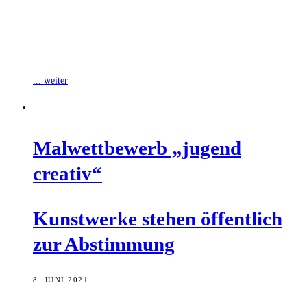
Der Genossenschaftsverband Bayern (GVB) hat Gregor Scheller,
langjähriger ehemaliger Vorstandsvorsitzender der VR Bank
Bamberg-Forchheim eG, mit der goldenen Ehrennadel
ausgezeichnet. Scheller ist
... weiter
Mal­wett­be­werb „jugend
creativ“
Kunst­wer­ke ste­hen öffent­lich
zur Abstimmung
8. JUNI 2021
Fünf Monate kreative Aktivität unter Deutschlands Heranwachsenden