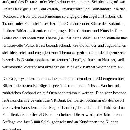
auf­grund des Distanz– oder Wech­sel­un­ter­richts in den Schu­len so groß war.
Unser Dank gilt allen Lehr­kräf­ten, Unter­stüt­zern und Teil­neh­mern, die den
Wett­be­werb trotz Coro­na-Pan­de­mie so enga­giert durch­ge­führt haben. Ob
Traum- oder Fan­ta­sie­häu­ser, berühm­te Gebäu­de oder Städ­te der Zukunft –
in ihren Bil­dern prä­sen­tie­ren die jun­gen Künst­le­rin­nen und Künst­ler ihre
Gedan­ken und Ideen zum The­ma ‚Bau dir dei­ne Welt!‘ auf indi­vi­du­el­le und
fan­ta­sie­vol­le Wei­se. Es ist beein­dru­ckend, wie die Kin­der und Jugend­li­chen
sich ideen­reich und enga­giert zum The­ma aus­ge­drückt und den Jugend­wett­
be­werb als Gestal­tungs­platt­form genutzt haben“, so Joa­chim Haus­ner, stell­
ver­tre­ten­der Vor­stands­vor­sit­zen­der der VR Bank Bam­berg-Forch­heim eG.
Die Orts­ju­rys haben nun ent­schie­den und aus den über 2.000 ein­ge­reich­ten
Bil­dern die bes­ten Bei­trä­ge aus­ge­wählt, die in den nächs­ten Wochen mit
zahl­rei­chen Sach­prei­sen auf Orts­ebe­ne prä­miert wer­den. Eine ganz beson­de­
re Aus­zeich­nung gewährt die VR Bank Bam­berg-Forch­heim eG den zwölf
krea­tivs­ten Künst­lern in der Regi­on Bam­berg-Forch­heim: Ihr Bild wird im
Fami­li­en­ka­len­der der VR Bank erschei­nen. Die­ser wird jedes Jahr in einer
Auf­la­ge von fast 6.000 Stück gedruckt und an Kun­din­nen und Kun­den
ausgegeben.