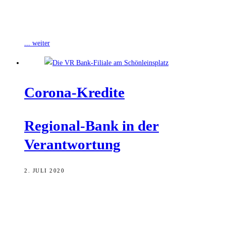
– und die Ergebnisse stehen jetzt fest! Die VR Bank Bamberg-
Forchheim eG hat Kinder und
... weiter
Coro­na-Kre­di­te
Regio­nal-Bank in der
Verantwortung
2. JULI 2020
Aus­blei­ben­de Ein­nah­men wäh­rend der Coro­na-Beschrän­kun­gen
haben zahl­rei­che Bür­ge­rin­nen und Bür­ger und Unter­neh­men dazu
gezwun­gen, für finan­zi­el­le Hil­fe einen der staat­li­chen Schutz­schil­de