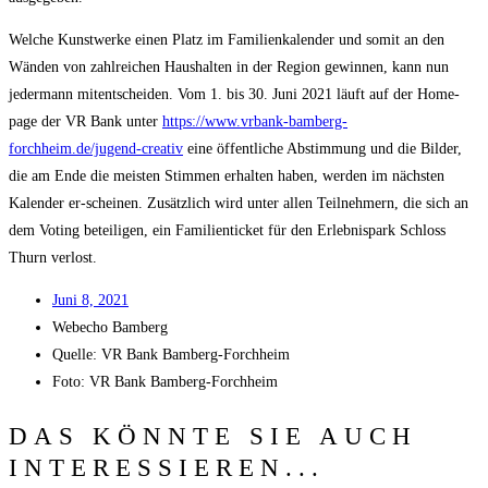
Wel­che Kunst­wer­ke einen Platz im Fami­li­en­ka­len­der und somit an den
Wän­den von zahl­rei­chen Haus­hal­ten in der Regi­on gewin­nen, kann nun
jeder­mann mit­ent­schei­den. Vom 1. bis 30. Juni 2021 läuft auf der Home­
page der VR Bank unter
https://www.vrbank-bamberg-
forchheim.de/jugend-creativ
eine öffent­li­che Abstim­mung und die Bil­der,
die am Ende die meis­ten Stim­men erhal­ten haben, wer­den im nächs­ten
Kalen­der er-schei­nen. Zusätz­lich wird unter allen Teil­neh­mern, die sich an
dem Voting betei­li­gen, ein Fami­li­en­ti­cket für den Erleb­nis­park Schloss
Thurn verlost.
Juni 8, 2021
Web­echo Bamberg
Quel­le: VR Bank Bamberg-Forchheim
Foto: VR Bank Bamberg-Forchheim
DAS KÖNNTE SIE AUCH
INTERESSIEREN...