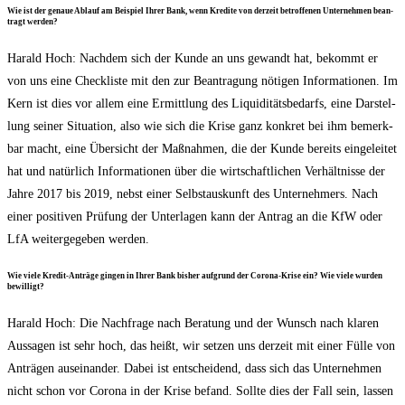
Wie ist der genaue Ablauf am Bei­spiel Ihrer Bank, wenn Kre­di­te von der­zeit betrof­fe­nen Unter­neh­men bean­
tragt werden?
Harald Hoch: Nach­dem sich der Kun­de an uns gewandt hat, bekommt er
von uns eine Check­lis­te mit den zur Bean­tra­gung nöti­gen Infor­ma­tio­nen. Im
Kern ist dies vor allem eine Ermitt­lung des Liqui­di­täts­be­darfs, eine Dar­stel­
lung sei­ner Situa­ti­on, also wie sich die Kri­se ganz kon­kret bei ihm bemerk­
bar macht, eine Über­sicht der Maß­nah­men, die der Kun­de bereits ein­ge­lei­tet
hat und natür­lich Infor­ma­tio­nen über die wirt­schaft­li­chen Ver­hält­nis­se der
Jah­re 2017 bis 2019, nebst einer Selbst­aus­kunft des Unter­neh­mers. Nach
einer posi­ti­ven Prü­fung der Unter­la­gen kann der Antrag an die KfW oder
LfA wei­ter­ge­ge­ben werden.
Wie vie­le Kre­dit-Anträ­ge gin­gen in Ihrer Bank bis­her auf­grund der Coro­na-Kri­se ein? Wie vie­le wur­den
bewilligt?
Harald Hoch: Die Nach­fra­ge nach Bera­tung und der Wunsch nach kla­ren
Aus­sa­gen ist sehr hoch, das heißt, wir set­zen uns der­zeit mit einer Fül­le von
Anträ­gen aus­ein­an­der. Dabei ist ent­schei­dend, dass sich das Unter­neh­men
nicht schon vor Coro­na in der Kri­se befand. Soll­te dies der Fall sein, las­sen