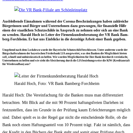
Aus­blei­ben­de Ein­nah­men wäh­rend der Coro­na-Beschrän­kun­gen haben zahl­rei­che
Bür­ge­rin­nen und Bür­ger und Unter­neh­men dazu gezwun­gen, für finan­zi­el­le Hil­fe
einen der staat­li­chen Schutz­schil­de in Anspruch zu neh­men oder sich an eine Bank
zu wen­den. Harald Hoch ist Lei­ter der Fir­men­kun­den­be­ra­tung der VR Bank Bam­
berg-Forch­heim. Er hat uns Ein­bli­cke in die der­zei­ti­ge Arbeit einer Bank gegeben.
Umge­hend nach dem Lock­down wur­de der Baye­ri­sche Schutz­schild beschlos­sen. Unter ande­rem wur­de der
Bürg­schafts­rah­men der baye­ri­schen För­der­bank LfA aus­ge­wei­tet, was den Ban­ken die Mög­lich­keit bie­ten
soll, schnell und unbü­ro­kra­tisch zu hel­fen. Wie wur­den Mög­lich­kei­ten für Ihre Bank hier­durch ver­ein­facht,
Unter­neh­men zu hel­fen und wie sieht die Absi­che­rung durch die LfA bezie­hungs­wei­se die KfW (Kre­dit­an­stalt
für Wie­der­auf­bau) aus?
Harald Hoch, Foto: VR Bank Bamberg-Forchheim
Harald Hoch: Die Ver­ein­fa­chung für die Ban­ken muss man dif­fe­ren­ziert
betrach­ten. Mit Blick auf die mit 90 Pro­zent haf­tungs­frei­en Dar­le­hen ist
fest­zu­stel­len, dass im Grun­de in der Prü­fung kaum Erleich­te­run­gen mög­lich
sind. Dabei spielt es in der Regel gar nicht die ent­schei­den­de Rol­le, ob die
Bank noch einen Haf­tungs­an­teil von 10 Pro­zent trägt. Fakt ist näm­lich, dass
der Kre­dit in den Büchern der Bank steht und somit einer Prü­fung durch