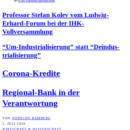
Pro­fes­sor Ste­fan Kolev vom Lud­wig-
Erhard-Forum bei der IHK-
Vollversammlung
“Um-Indus­tria­li­sie­rung” statt “Deindus­
tria­li­sie­rung”
Coro­na-Kre­di­te
Regio­nal-Bank in der
Verantwortung
VON
WEBECHO BAMBERG
2. JULI 2020
WIRTSCHAFT & WISSENSCHAFT