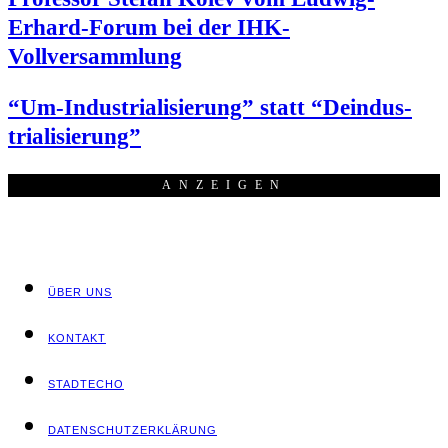
Erhard-Forum bei der IHK-
Vollversammlung
“Um-Indus­tria­li­sie­rung” statt “Deindus­
tria­li­sie­rung”
ANZEI­GEN
ÜBER UNS
KON­TAKT
STADT­ECHO
DATEN­SCHUTZ­ER­KLÄ­RUNG