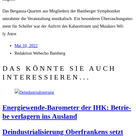
Das Bergan­za-Quar­tett aus Mit­glie­dern der Bam­ber­ger Sym­pho­ni­ker
umrahm­te die Ver­an­stal­tung musi­ka­lisch. Ein beson­de­res Über­ra­schungs­mo­
ment für Schel­ler war der Auf­tritt des Kaba­ret­tis­ten und Musi­kers Wil­
ly Astor.
Mai 10, 2022
Redak­ti­on
Web­echo Bamberg
DAS KÖNNTE SIE AUCH
INTERESSIEREN...
Ener­gie­wen­de-Baro­me­ter der IHK: Betrie­
be ver­la­gern ins Ausland
Deindus­tria­li­sie­rung Ober­fran­kens setzt