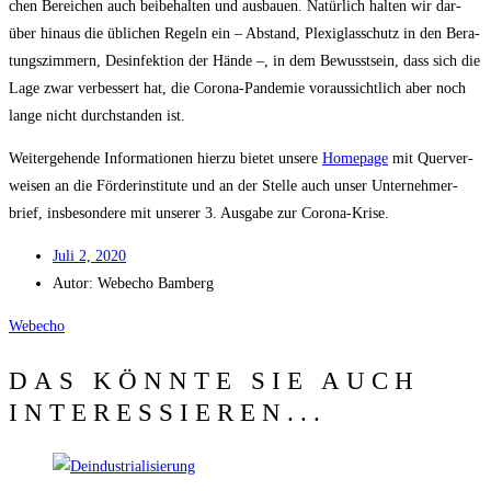
chen Berei­chen auch bei­be­hal­ten und aus­bau­en. Natür­lich hal­ten wir dar­
über hin­aus die übli­chen Regeln ein – Abstand, Ple­xi­glas­schutz in den Bera­
tungs­zim­mern, Des­in­fek­ti­on der Hän­de –, in dem Bewusst­sein, dass sich die
Lage zwar ver­bes­sert hat, die Coro­na-Pan­de­mie vor­aus­sicht­lich aber noch
lan­ge nicht durch­stan­den ist.
Wei­ter­ge­hen­de Infor­ma­tio­nen hier­zu bie­tet unse­re
Home­page
mit Quer­ver­
wei­sen an die För­der­insti­tu­te und an der Stel­le auch unser Unter­neh­mer­
brief, ins­be­son­de­re mit unse­rer 3. Aus­ga­be zur Corona-Krise.
Juli 2, 2020
Autor:
Web­echo Bamberg
Web­echo
DAS KÖNNTE SIE AUCH
INTERESSIEREN...