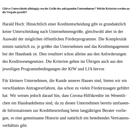
Gibt es Unter­schie­de abhän­gig von der Grö­ße des anfra­gen­den Unter­neh­mens? Wel­che Kri­te­ri­en wer­den an
die Ver­ga­be gestellt?
Harald Hoch: Hin­sicht­lich einer Kre­dit­ent­schei­dung gibt es grund­sätz­lich
kei­ne Unter­schei­dung nach Unter­neh­mens­grö­ße, gleich­wohl aber in der
Aus­wahl der mög­li­chen öffent­li­chen För­der­pro­gram­me. Die Kom­ple­xi­tät
nimmt natür­lich zu, je grö­ßer das Unter­neh­men und das Kre­dit­enga­ge­ment
bei der Haus­bank ist. Dies resul­tiert schon allei­ne aus den Anfor­de­run­gen
des Kre­dit­we­sen­ge­set­zes. Die Kri­te­ri­en gehen im Übri­gen auch aus den
jewei­li­gen Pro­gramm­be­din­gun­gen der KfW und LfA hervor.
Für klei­ne­re Unter­neh­men, die Kun­de unse­res Hau­ses sind, bie­ten wir ein
ver­schlank­tes Antrags­ver­fah­ren, das schon zu vie­len För­der­zu­sa­gen geführt
hat. Wir wei­sen jedoch dar­auf hin, dass Coro­na-Hilfs­kre­di­te im Wesent­li­
chen ein Haus­bank­the­ma sind, da zu die­sen Unter­neh­men bereits umfas­sen­
de Infor­ma­tio­nen zur Kre­dit­be­ur­tei­lung beim lang­jäh­ri­gen Bera­ter vor­lie­
gen, es eine gemein­sa­me His­to­rie und natür­lich ein bestehen­des Ver­trau­ens­
ver­hält­nis gibt.