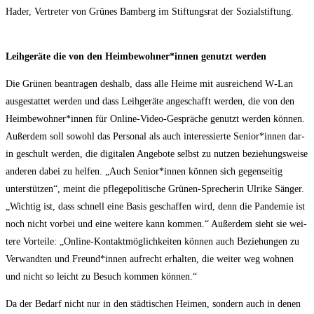
Hader, Ver­tre­ter von Grü­nes Bam­berg im Stif­tungs­rat der Sozialstiftung.
Leih­ge­rä­te die von den Heimbewohner*innen genutzt werden
Die Grü­nen bean­tra­gen des­halb, dass alle Hei­me mit aus­rei­chend W‑Lan
aus­ge­stat­tet wer­den und dass Leih­ge­rä­te ange­schafft wer­den, die von den
Heimbewohner*innen für Online-Video-Gesprä­che genutzt wer­den kön­nen.
Außer­dem soll sowohl das Per­so­nal als auch inter­es­sier­te Senior*innen dar­
in geschult wer­den, die digi­ta­len Ange­bo­te selbst zu nut­zen bezie­hungs­wei­se
ande­ren dabei zu hel­fen. „Auch Senior*innen kön­nen sich gegen­sei­tig
unter­stüt­zen“, meint die pfle­ge­po­li­ti­sche Grü­nen-Spre­che­rin Ulri­ke Sän­ger.
„Wich­tig ist, dass schnell eine Basis geschaf­fen wird, denn die Pan­de­mie ist
noch nicht vor­bei und eine wei­te­re kann kom­men.“ Außer­dem sieht sie wei­
te­re Vor­tei­le: „Online-Kon­takt­mög­lich­kei­ten kön­nen auch Bezie­hun­gen zu
Ver­wand­ten und Freund*innen auf­recht erhal­ten, die wei­ter weg woh­nen
und nicht so leicht zu Besuch kom­men können.“
Da der Bedarf nicht nur in den städ­ti­schen Hei­men, son­dern auch in denen