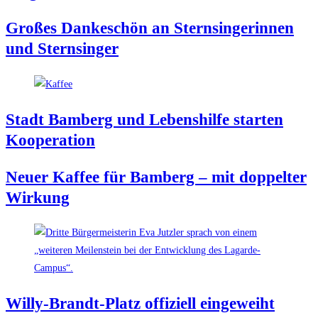
Gro­ßes Dan­ke­schön an Stern­sin­ge­rin­nen
und Sternsinger
Stadt Bam­berg und Lebens­hil­fe star­ten
Kooperation
Neu­er Kaf­fee für Bam­berg – mit dop­pel­ter
Wirkung
Wil­ly-Brandt-Platz offi­zi­ell eingeweiht