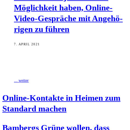
Mög­lich­keit haben, Online-
Video-Gesprä­che mit Ange­hö­
ri­gen zu führen
7. APRIL 2021
Nach dem Willen der Bamberger Grünen sollen die städtischen
Senior*innenheime künftig so ausgestattet sein, dass die
Bewohner*innen angemessene Möglichkeiten haben, online Kontakt
... weiter
Online-Kon­tak­te in Hei­men zum
Stan­dard machen
Bam­bergs Grü­ne wol­len, dass