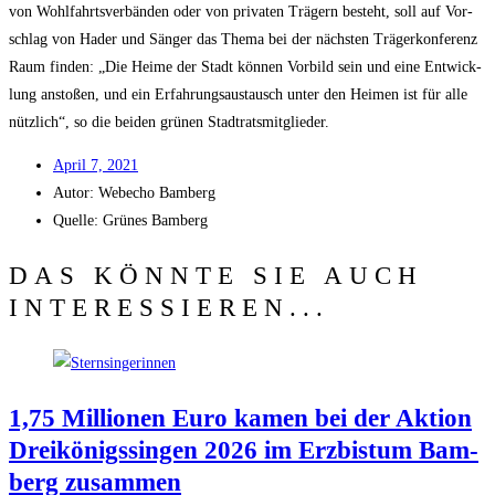
von Wohl­fahrts­ver­bän­den oder von pri­va­ten Trä­gern besteht, soll auf Vor­
schlag von Hader und Sän­ger das The­ma bei der nächs­ten Trä­ger­kon­fe­renz
Raum fin­den: „Die Hei­me der Stadt kön­nen Vor­bild sein und eine Ent­wick­
lung ansto­ßen, und ein Erfah­rungs­aus­tausch unter den Hei­men ist für alle
nütz­lich“, so die bei­den grü­nen Stadtratsmitglieder.
April 7, 2021
Autor:
Web­echo Bamberg
Quel­le: Grü­nes Bamberg
DAS KÖNNTE SIE AUCH
INTERESSIEREN...
1,75 Mil­lio­nen Euro kamen bei der Akti­on
Drei­kö­nigs­sin­gen 2026 im Erz­bis­tum Bam­
berg zusammen