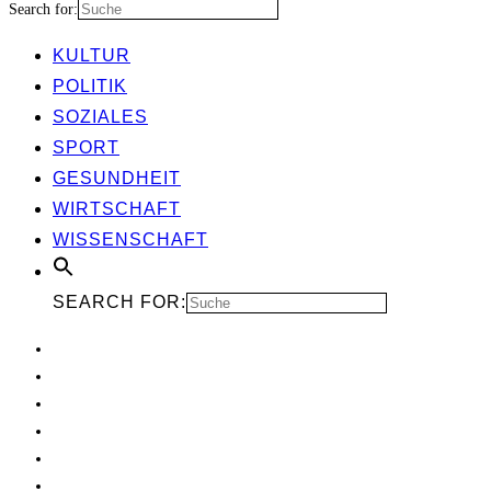
Search for:
KUL­TUR
POLI­TIK
SOZIA­LES
SPORT
GESUND­HEIT
WIRT­SCHAFT
WIS­SEN­SCHAFT
SEARCH FOR: