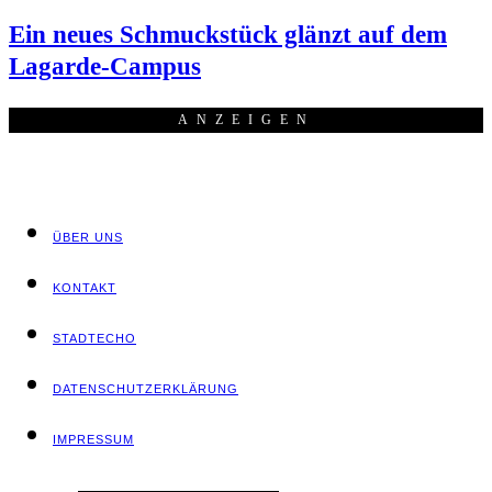
Ein neu­es Schmuck­stück glänzt auf dem
Lagarde-Campus
ANZEI­GEN
ÜBER UNS
KON­TAKT
STADT­ECHO
DATEN­SCHUTZ­ER­KLÄ­RUNG
IMPRES­SUM