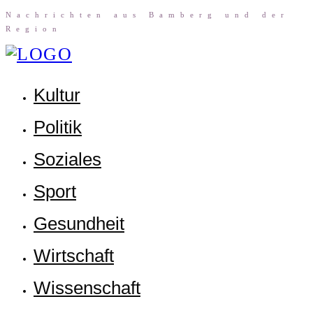
Nach­rich­ten aus Bam­berg und der
Region
Kul­tur
Poli­tik
Sozia­les
Sport
Gesund­heit
Wirt­schaft
Wis­sen­schaft