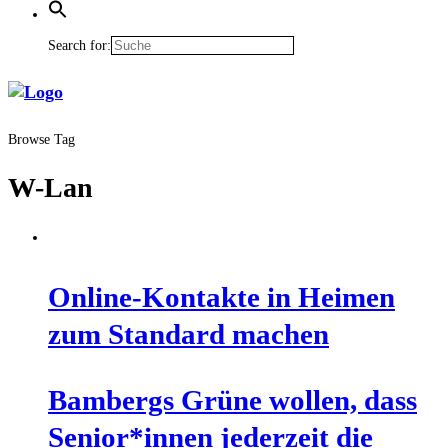
Search for:
Browse Tag
W-Lan
Online-Kon­tak­te in Hei­men
zum Stan­dard machen
Bam­bergs Grü­ne wol­len, dass
Senior*innen jeder­zeit die