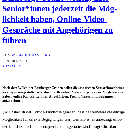
Senior*innen jeder­zeit die Mög­
lich­keit haben, Online-Video-
Gesprä­che mit Ange­hö­ri­gen zu
führen
VON
WEBECHO BAMBERG
7. APRIL 2021
SOZIALES
Nach dem Wil­len der Bam­ber­ger Grü­nen sol­len die städ­ti­schen Senior*innenheime
künf­tig so aus­ge­stat­tet sein, dass die Bewohner*innen ange­mes­se­ne Mög­lich­kei­ten
haben, online Kon­takt zu ihren Ange­hö­ri­gen, Freund*innen und Bekann­ten
aufzunehmen.
„Wir haben in der Coro­na-Pan­de­mie gese­hen, dass das teil­wei­se die ein­zi­ge
Mög­lich­keit für direk­te Begeg­nun­gen war. Des­halb ist es unbe­dingt erfor­
der­lich, dass die Hei­me ent­spre­chend aus­ge­stat­tet sind“, sagt Chris­ti­an