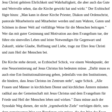
Jesu Chris­ti gehö­ren Ehr­lich­keit und Wahr­haf­tig­keit, die aber auch das Gute
und Wert­vol­le sehen, das die Kir­che gewirkt hat und wirkt.“ Der Erz­bi­schof
füg­te hin­zu: „Man kann in die­ser Kir­che Pries­ter, Dia­kon und Ordens­christ,
pas­to­ra­le Mit­ar­bei­te­rin und Mit­ar­bei­ter wer­den und zum Wah­ren, Guten und
Schö­nen in die­ser Welt auf viel­fäl­ti­ge Wei­se für die Men­schen bei­tra­gen.“
Wer das mit guter Gesin­nung und Moti­va­ti­on aus dem Evan­ge­li­um tue, der
füh­re ein sinn­vol­les Leben und leis­te Not­wen­di­ges für Gegen­wart und
Zukunft, stär­ke Glau­be, Hoff­nung und Lie­be, tra­ge zur Ehre Jesu Chris­ti
und zum Heil der Men­schen bei.
Die Kir­che ste­he der­zeit, so Erz­bi­schof Schick, vor einem Wen­de­punkt, der
eine Neu­ori­en­tie­rung auf Jesus Chris­tus hin bedeu­ten müs­se. „Dafür muss es
auch eine Ent-Insti­tu­tio­na­li­sie­rung geben, jeden­falls von den Insti­tu­tio­nen,
die hin­dern, dass Jesus Chris­tus im Zen­trum steht“, sag­te Schick. „Alle
Frau­en und Män­ner in kirch­li­chem Dienst und kirch­li­chen Ämtern müss­ten
radi­kal aus der Gemein­schaft mit Jesus Chris­tus und dem Evan­ge­li­um für
Frie­de und Heil der Men­schen leben und wir­ken.“ Dazu müs­se auch der
Syn­oda­le Weg die­nen, der nicht „irgend­wel­che Zie­le“ ver­fol­gen dür­fe, son­