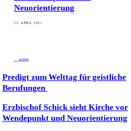
Neuorientierung
25. APRIL 2021
Erzbischof Ludwig Schick ruft dazu auf, bei aller berechtigter Kritik
an Versagen und Missständen in der Kirche das segensreiche Wirken
zahlloser Seelsorgerinnen
... weiter
Pre­digt zum Welt­tag für geist­li­che
Berufungen
Erz­bi­schof Schick sieht Kir­che vor
Wen­de­punkt und Neuorientierung