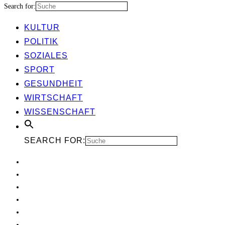
Search for:
KUL­TUR
POLI­TIK
SOZIA­LES
SPORT
GESUND­HEIT
WIRT­SCHAFT
WIS­SEN­SCHAFT
SEARCH FOR: