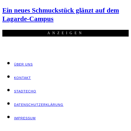
Ein neu­es Schmuck­stück glänzt auf dem
Lagarde-Campus
ANZEI­GEN
ÜBER UNS
KON­TAKT
STADT­ECHO
DATEN­SCHUTZ­ER­KLÄ­RUNG
IMPRES­SUM