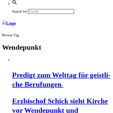
Search for:
Browse Tag
Wendepunkt
Pre­digt zum Welt­tag für geist­li­
che Berufungen
Erz­bi­schof Schick sieht Kir­che
vor Wen­de­punkt und