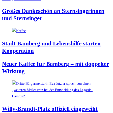
Gro­ßes Dan­ke­schön an Stern­sin­ge­rin­nen
und Sternsinger
Stadt Bam­berg und Lebens­hil­fe star­ten
Kooperation
Neu­er Kaf­fee für Bam­berg – mit dop­pel­ter
Wirkung
Wil­ly-Brandt-Platz offi­zi­ell eingeweiht