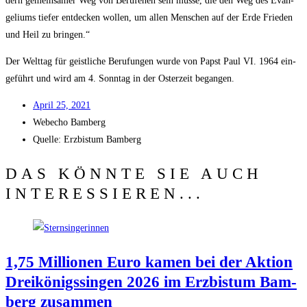
dern gemein­sa­mer Weg von Beru­fe­nen sein müs­se, die den Weg des Evan­
ge­li­ums tie­fer ent­de­cken wol­len, um allen Men­schen auf der Erde Frie­den
und Heil zu bringen.“
Der Welt­tag für geist­li­che Beru­fun­gen wur­de von Papst Paul VI. 1964 ein­
ge­führt und wird am 4. Sonn­tag in der Oster­zeit begangen.
April 25, 2021
Web­echo Bamberg
Quel­le: Erz­bis­tum Bamberg
DAS KÖNNTE SIE AUCH
INTERESSIEREN...
1,75 Mil­lio­nen Euro kamen bei der Akti­on
Drei­kö­nigs­sin­gen 2026 im Erz­bis­tum Bam­
berg zusammen