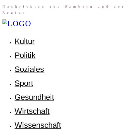
Nach­rich­ten aus Bam­berg und der
Region
Kul­tur
Poli­tik
Sozia­les
Sport
Gesund­heit
Wirt­schaft
Wis­sen­schaft