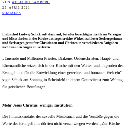
VON
WEBECHO BAMBERG
25. APRIL 2021
SOZIALES
Erz­bi­schof Lud­wig Schick ruft dazu auf, bei aller berech­tig­ter Kri­tik an Ver­sa­gen
und Miss­stän­den in der Kir­che das segens­rei­che Wir­ken zahl­lo­ser Seel­sor­ge­rin­nen
und Seel­sor­ger, getauf­ter Chris­tin­nen und Chris­ten in ver­schie­de­nen Auf­ga­ben
nicht aus den Augen zu verlieren.
„Tau­sen­de und Mil­lio­nen Pries­ter, Dia­ko­ne, Ordens­chris­ten, Haupt- und
Ehren­amt­li­che set­zen sich in der Kir­che mit den Wer­ten und Tugen­den des
Evan­ge­li­ums für die Ent­wick­lung einer gerech­ten und huma­nen Welt ein“,
sag­te Schick am Sonn­tag in Schein­feld in einem Got­tes­dienst zum Welt­tag
für geist­li­chen Berufungen.
Mehr Jesus Chris­tus, weni­ger Institution
Die Finanz­skan­da­le, der sexu­el­le Miss­brauch und die Ver­stö­ße gegen die
Wer­te des Evan­ge­li­ums dürf­ten nicht ver­schwie­gen wer­den. „Zur Kir­che