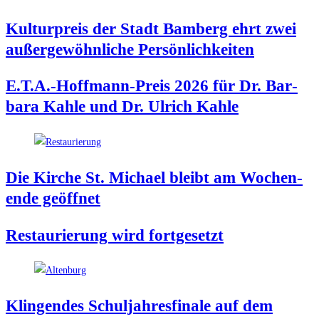
Kul­tur­preis der Stadt Bam­berg ehrt zwei
außer­ge­wöhn­li­che Persönlichkeiten
E.T.A.-Hoffmann-Preis 2026 für Dr. Bar­
ba­ra Kah­le und Dr. Ulrich Kahle
Die Kir­che St. Micha­el bleibt am Wochen­
en­de geöffnet
Restau­rie­rung wird fortgesetzt
Klin­gen­des Schul­jah­res­fi­na­le auf dem