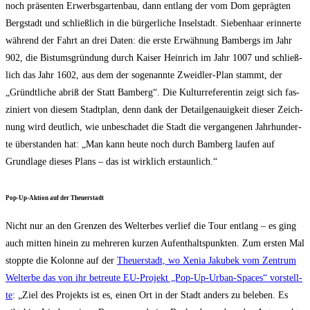
noch prä­sen­ten Erwerbs­gar­ten­bau, dann ent­lang der vom Dom gepräg­ten
Berg­stadt und schließ­lich in die bür­ger­li­che Insel­stadt. Sie­ben­haar erin­ner­te
wäh­rend der Fahrt an drei Daten: die ers­te Erwäh­nung Bam­bergs im Jahr
902, die Bis­tums­grün­dung durch Kai­ser Hein­rich im Jahr 1007 und schließ­
lich das Jahr 1602, aus dem der soge­nann­te Zweid­ler-Plan stammt, der
„Gründt­li­che abriß der Statt Bam­berg“. Die Kul­tur­re­fe­ren­tin zeigt sich fas­
zi­niert von die­sem Stadt­plan, denn dank der Detail­ge­nau­ig­keit die­ser Zeich­
nung wird deut­lich, wie unbe­scha­det die Stadt die ver­gan­ge­nen Jahr­hun­der­
te über­stan­den hat: „Man kann heu­te noch durch Bam­berg lau­fen auf
Grund­la­ge die­ses Plans – das ist wirk­lich erstaunlich.“
Pop-Up-Akti­on auf der Theuerstadt
Nicht nur an den Gren­zen des Welt­erbes ver­lief die Tour ent­lang – es ging
auch mit­ten hin­ein zu meh­re­ren kur­zen Auf­ent­halts­punk­ten. Zum ers­ten Mal
stopp­te die Kolon­ne auf der
Theu­er­stadt, wo Xenia Jaku­bek vom Zen­trum
Welt­erbe das von ihr betreu­te EU-Pro­jekt „Pop-Up-Urban-Spaces“ vor­stell­
te
: „Ziel des Pro­jekts ist es, einen Ort in der Stadt anders zu bele­ben. Es