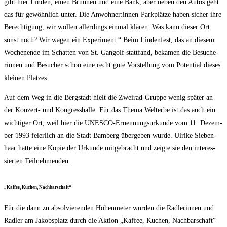
gibt hier Lin­den, einen Brun­nen und eine Bank, aber neben den Autos geht
das für gewöhn­lich unter. Die Anwohner:innen-Parkplätze haben sicher ihre
Berech­ti­gung, wir wol­len aller­dings ein­mal klä­ren: Was kann die­ser Ort
sonst noch? Wir wagen ein Expe­ri­ment.“ Beim Lin­den­fest, das an die­sem
Wochen­en­de im Schat­ten von St. Gan­golf statt­fand, beka­men die Besu­che­
rin­nen und Besu­cher schon eine recht gute Vor­stel­lung vom Poten­ti­al die­ses
klei­nen Platzes.
Auf dem Weg in die Berg­stadt hielt die Zwei­rad-Grup­pe wenig spä­ter an
der Kon­zert- und Kon­gress­hal­le. Für das The­ma Welt­erbe ist das auch ein
wich­ti­ger Ort, weil hier die UNESCO-Ernen­nungs­ur­kun­de vom 11. Dezem­
ber 1993 fei­er­lich an die Stadt Bam­berg über­ge­ben wur­de. Ulri­ke Sie­ben­
haar hat­te eine Kopie der Urkun­de mit­ge­bracht und zeig­te sie den inter­es­
sier­ten Teilnehmenden.
„Kaf­fee, Kuchen, Nachbarschaft“
Für die dann zu absol­vie­ren­den Höhen­me­ter wur­den die Rad­le­rin­nen und
Rad­ler am Jakobs­platz durch die Akti­on „Kaf­fee, Kuchen, Nach­bar­schaft“