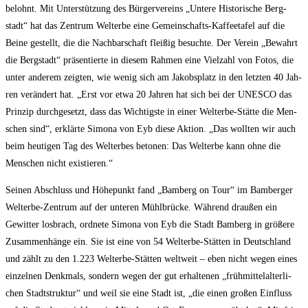
belohnt. Mit Unter­stüt­zung des Bür­ger­ver­eins „Unte­re His­to­ri­sche Berg­
stadt“ hat das Zen­trum Welt­erbe eine Gemein­schafts-Kaf­fee­ta­fel auf die
Bei­ne gestellt, die die Nach­bar­schaft flei­ßig besuch­te. Der Ver­ein „Bewahrt
die Berg­stadt“ prä­sen­tier­te in die­sem Rah­men eine Viel­zahl von Fotos, die
unter ande­rem zeig­ten, wie wenig sich am Jakobs­platz in den letz­ten 40 Jah­
ren ver­än­dert hat. „Erst vor etwa 20 Jah­ren hat sich bei der UNESCO das
Prin­zip durch­ge­setzt, dass das Wich­tigs­te in einer Welt­erbe-Stät­te die Men­
schen sind“, erklär­te Simo­na von Eyb die­se Akti­on. „Das woll­ten wir auch
beim heu­ti­gen Tag des Welt­erbes beto­nen: Das Welt­erbe kann ohne die
Men­schen nicht existieren.“
Sei­nen Abschluss und Höhe­punkt fand „Bam­berg on Tour“ im Bam­ber­ger
Welt­erbe-Zen­trum auf der unte­ren Mühl­brü­cke. Wäh­rend drau­ßen ein
Gewit­ter los­brach, ord­ne­te Simo­na von Eyb die Stadt Bam­berg in grö­ße­re
Zusam­men­hän­ge ein. Sie ist eine von 54 Welt­erbe-Stät­ten in Deutsch­land
und zählt zu den 1.223 Welt­erbe-Stät­ten welt­weit – eben nicht wegen eines
ein­zel­nen Denk­mals, son­dern wegen der gut erhal­te­nen „früh­mit­tel­al­ter­li­
chen Stadt­struk­tur“ und weil sie eine Stadt ist, „die einen gro­ßen Ein­fluss