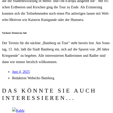
auf die Stadt­ent­wick­lung in Mit­tel- und Ost-Euro­pa aus­ge­übt hat“. Mit fri­
schen Erd­bee­ren und Kir­schen ging die Tour zu Ende. Als Erin­ne­rung
konn­ten sich die Teil­neh­men­den noch einen Pin anfer­ti­gen las­sen mit Welt­
erbe-Moti­ven wie Kai­se­rin Kuni­gun­de oder der Humsera.
Nächs­ter Ter­min im Juli
Der Ter­min für die nächs­te „Bam­berg on Tour“ steht bereits fest. Am Sonn­
tag, 13. Juli, lädt die Stadt Bam­berg ein, sich auf die Spu­ren von „80 Jah­re
Kriegs­en­de“ zu bege­ben. Alle inter­es­sier­ten Rad­le­rin­nen und Rad­ler sind
dann wie immer herz­lich willkommen.
Juni 4, 2025
Redak­ti­on
Web­echo Bamberg
DAS KÖNNTE SIE AUCH
INTERESSIEREN...