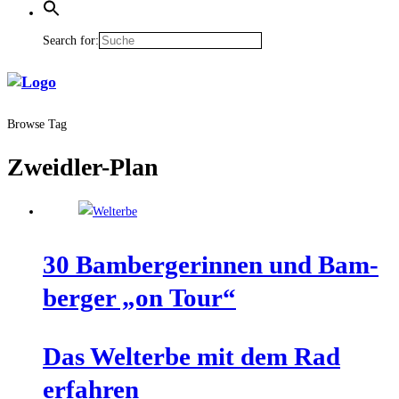
Search for:
Browse Tag
Zweidler-Plan
30 Bam­ber­ge­rin­nen und Bam­
ber­ger „on Tour“
Das Welt­erbe mit dem Rad
erfahren