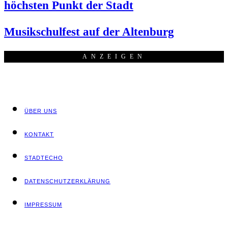
höchs­ten Punkt der Stadt
Musik­schul­fest auf der Altenburg
ANZEI­GEN
ÜBER UNS
KON­TAKT
STADT­ECHO
DATEN­SCHUTZ­ER­KLÄ­RUNG
IMPRES­SUM