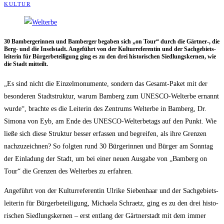
KULTUR
30 Bam­ber­ge­rin­nen und Bam­ber­ger bega­ben sich „on Tour“ durch die Gärtner‑, die
Berg- und die Insel­stadt. Ange­führt von der Kul­tur­re­fe­ren­tin und der Sach­ge­biets­
lei­te­rin für Bür­ger­be­tei­li­gung ging es zu den drei his­to­ri­schen Sied­lungs­ker­nen, wie
die Stadt mitteilt.
„Es sind nicht die Ein­zel­mo­nu­men­te, son­dern das Gesamt-Paket mit der
beson­de­ren Stadt­struk­tur, war­um Bam­berg zum UNESCO-Welt­erbe ernannt
wur­de“, brach­te es die Lei­te­rin des Zen­trums Welt­erbe in Bam­berg, Dr.
Simo­na von Eyb, am Ende des UNESCO-Welt­erbe­tags auf den Punkt. Wie
lie­ße sich die­se Struk­tur bes­ser erfas­sen und begrei­fen, als ihre Gren­zen
nach­zu­zeich­nen? So folg­ten rund 30 Bür­ge­rin­nen und Bür­ger am Sonn­tag
der Ein­la­dung der Stadt, um bei einer neu­en Aus­ga­be von „Bam­berg on
Tour“ die Gren­zen des Welt­erbes zu erfahren.
Ange­führt von der Kul­tur­re­fe­ren­tin Ulri­ke Sie­ben­haar und der Sach­ge­biets­
lei­te­rin für Bür­ger­be­tei­li­gung, Michae­la Schraetz, ging es zu den drei his­to­
ri­schen Sied­lungs­ker­nen – erst ent­lang der Gärt­ner­stadt mit dem immer