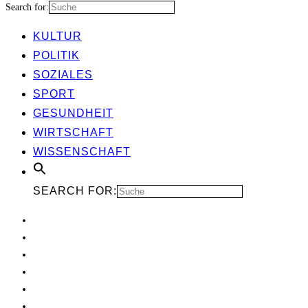
Search for:
KUL­TUR
POLI­TIK
SOZIA­LES
SPORT
GESUND­HEIT
WIRT­SCHAFT
WIS­SEN­SCHAFT
SEARCH FOR: