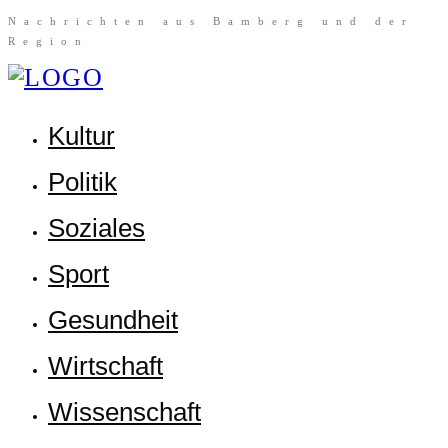
Nach­rich­ten aus Bam­berg und der
Region
Kul­tur
Poli­tik
Sozia­les
Sport
Gesund­heit
Wirt­schaft
Wis­sen­schaft