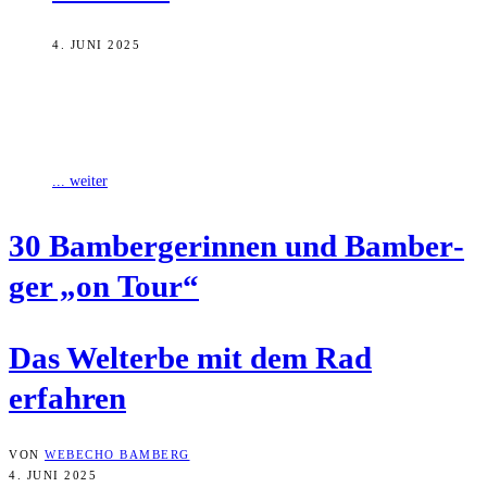
4. JUNI 2025
30 Bambergerinnen und Bamberger begaben sich „on Tour“ durch
die Gärtner-, die Berg- und die Inselstadt. Angeführt von der
Kulturreferentin und der
... weiter
30 Bam­ber­ge­rin­nen und Bam­ber­
ger „on Tour“
Das Welt­erbe mit dem Rad
erfahren
VON
WEBECHO BAMBERG
4. JUNI 2025