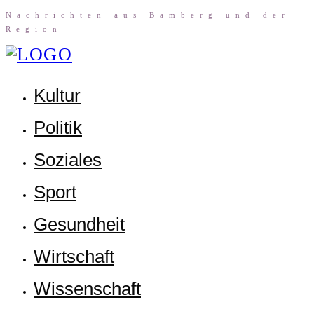
Nach­rich­ten aus Bam­berg und der
Region
Kul­tur
Poli­tik
Sozia­les
Sport
Gesund­heit
Wirt­schaft
Wis­sen­schaft