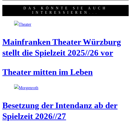
DAS KÖNNTE SIE AUCH
INTERESSIEREN...
Main­fran­ken Thea­ter Würz­burg
stellt die Spiel­zeit 2025/​/​26 vor
Thea­ter mit­ten im Leben
Beset­zung der Inten­danz ab der
Spiel­zeit 2026/​/​27