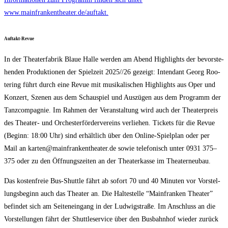
www.mainfrankentheater.de/auftakt.
Auf­takt-Revue
In der Thea­ter­fa­brik Blaue Hal­le wer­den am Abend High­lights der bevor­ste­
hen­den Pro­duk­tio­nen der Spiel­zeit 2025/​/​26 gezeigt: Inten­dant Georg Roo­
te­ring führt durch eine Revue mit musi­ka­li­schen High­lights aus Oper und
Kon­zert, Sze­nen aus dem Schau­spiel und Aus­zü­gen aus dem Pro­gramm der
Tanz­com­pa­gnie. Im Rah­men der Ver­an­stal­tung wird auch der Thea­ter­preis
des Thea­ter- und Orches­ter­för­der­ver­eins ver­lie­hen. Tickets für die Revue
(Beginn: 18:00 Uhr) sind erhält­lich über den Online-Spiel­plan oder per
Mail an karten@mainfrankentheater.de sowie tele­fo­nisch unter 0931 375–
375 oder zu den Öff­nungs­zei­ten an der Thea­ter­kas­se im Theaterneubau.
Das kos­ten­freie Bus-Shut­tle fährt ab sofort 70 und 40 Minu­ten vor Vor­stel­
lungs­be­ginn auch das Thea­ter an. Die Hal­te­stel­le “Main­fran­ken Thea­ter”
befin­det sich am Sei­ten­ein­gang in der Lud­wig­stra­ße. Im Anschluss an die
Vor­stel­lun­gen fährt der Shut­tle­ser­vice über den Bus­bahn­hof wie­der zurück