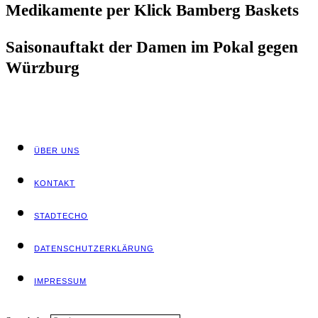
Medi­ka­men­te per Klick Bam­berg Baskets
Sai­son­auf­takt der Damen im Pokal gegen
Würzburg
ÜBER UNS
KON­TAKT
STADT­ECHO
DATEN­SCHUTZ­ER­KLÄ­RUNG
IMPRES­SUM