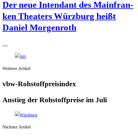
Der neue Inten­dant des Main­fran­
ken Thea­ters Würz­burg heißt
Dani­el Morgenroth
Weiterer Artikel
vbw-Roh­stoff­preis­in­dex
Anstieg der Roh­stoff­prei­se im Juli
Nächster Artikel