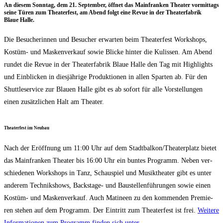
An die­sem Sonn­tag, dem 21. Sep­tem­ber, öff­net das Main­fran­ken Thea­ter vor­mit­tags
sei­ne Türen zum Thea­ter­fest, am Abend folgt eine Revue in der Thea­ter­fa­brik
Blaue Halle.
Die Besu­che­rin­nen und Besu­cher erwar­ten beim Thea­ter­fest Work­shops,
Kos­tüm- und Mas­ken­ver­kauf sowie Bli­cke hin­ter die Kulis­sen. Am Abend
run­det die Revue in der Thea­ter­fa­brik Blaue Hal­le den Tag mit High­lights
und Ein­bli­cken in dies­jäh­ri­ge Pro­duk­tio­nen in allen Spar­ten ab. Für den
Shut­tle­ser­vice zur Blau­en Hal­le gibt es ab sofort für alle Vor­stel­lun­gen
einen zusätz­li­chen Halt am Theater.
Thea­ter­fest im Neubau
Nach der Eröff­nung um 11:00 Uhr auf dem Stadtbalkon/​Thea­ter­platz bie­tet
das Main­fran­ken Thea­ter bis 16:00 Uhr ein bun­tes Pro­gramm. Neben ver­
schie­de­nen Work­shops in Tanz, Schau­spiel und Musik­thea­ter gibt es unter
ande­rem Tech­nik­shows, Back­stage- und Bau­stel­len­füh­run­gen sowie einen
Kos­tüm- und Mas­ken­ver­kauf. Auch Mati­neen zu den kom­men­den Pre­mie­
ren ste­hen auf dem Pro­gramm. Der Ein­tritt zum Thea­ter­fest ist frei.
Wei­te­re
Infor­ma­tio­nen zum Pro­gramm fin­den sich unter