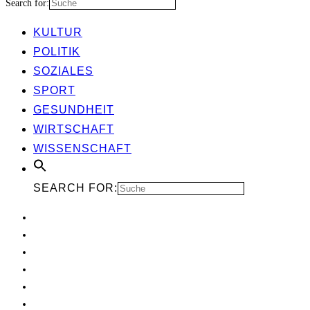
Search for:
KUL­TUR
POLI­TIK
SOZIA­LES
SPORT
GESUND­HEIT
WIRT­SCHAFT
WIS­SEN­SCHAFT
SEARCH FOR: