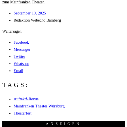
zum Main­fran­ken Theater.
Sep­tem­ber 19, 2025
Redak­ti­on
Web­echo Bamberg
Weitersagen
Facebook
Messenger
Twitter
Whatsapp
Email
TAGS:
Auftakt!-Revue
Mainfranken Theater Würzburg
Theaterfest
ANZEI­GEN