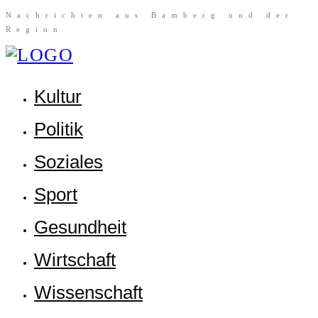
Nach­rich­ten aus Bam­berg und der
Region
Kul­tur
Poli­tik
Sozia­les
Sport
Gesund­heit
Wirt­schaft
Wis­sen­schaft