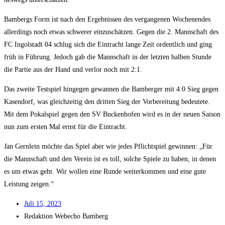
Bam­bergs Form ist nach den Ergeb­nis­sen des ver­gan­ge­nen Wochen­en­des
aller­dings noch etwas schwe­rer ein­zu­schät­zen. Gegen die 2. Mann­schaft des
FC Ingol­stadt 04 schlug sich die Ein­tracht lan­ge Zeit ordent­lich und ging
früh in Füh­rung. Jedoch gab die Mann­schaft in der letz­ten hal­ben Stun­de
die Par­tie aus der Hand und ver­lor noch mit 2:1.
Das zwei­te Test­spiel hin­ge­gen gewan­nen die Bam­ber­ger mit 4:0 Sieg gegen
Kasen­dorf, was gleich­zei­tig den drit­ten Sieg der Vor­be­rei­tung bedeu­te­te.
Mit dem Pokal­spiel gegen den SV Bucken­ho­fen wird es in der neu­en Sai­son
nun zum ers­ten Mal ernst für die Eintracht.
Jan Gern­lein möch­te das Spiel aber wie jedes Pflicht­spiel gewin­nen: „Für
die Mann­schaft und den Ver­ein ist es toll, sol­che Spie­le zu haben, in denen
es um etwas geht. Wir wol­len eine Run­de wei­ter­kom­men und eine gute
Leis­tung zeigen.“
Juli 15, 2023
Redak­ti­on
Web­echo Bamberg