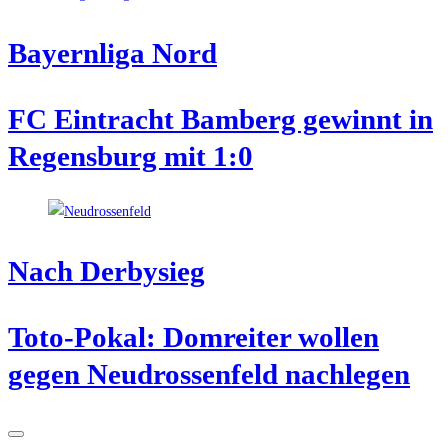
Bay­ern­li­ga Nord
FC Ein­tracht Bam­berg gewinnt in
Regens­burg mit 1:0
Nach Der­by­sieg
Toto-Pokal: Dom­rei­ter wol­len
gegen Neu­dros­sen­feld nachlegen