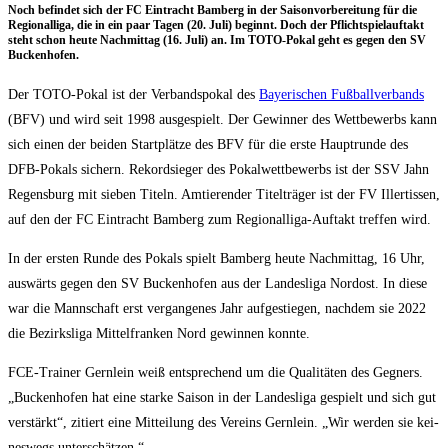
Noch befin­det sich der FC Ein­tracht Bam­berg in der Sai­son­vor­be­rei­tung für die
Regio­nal­li­ga, die in ein paar Tagen (20. Juli) beginnt. Doch der Pflicht­spiel­auf­takt
steht schon heu­te Nach­mit­tag (16. Juli) an. Im TOTO-Pokal geht es gegen den SV
Buckenhofen.
Der TOTO-Pokal ist der Ver­bands­po­kal des
Baye­ri­schen Fuß­ball­ver­bands
(BFV) und wird seit 1998 aus­ge­spielt. Der Gewin­ner des Wett­be­werbs kann
sich einen der bei­den Start­plät­ze des BFV für die ers­te Haupt­run­de des
DFB-Pokals sichern. Rekord­sie­ger des Pokal­wett­be­werbs ist der SSV Jahn
Regens­burg mit sie­ben Titeln. Amtie­ren­der Titel­trä­ger ist der FV Iller­tis­sen,
auf den der FC Ein­tracht Bam­berg zum Regio­nal­li­ga-Auf­takt tref­fen wird.
In der ers­ten Run­de des Pokals spielt Bam­berg heu­te Nach­mit­tag, 16 Uhr,
aus­wärts gegen den SV Bucken­ho­fen aus der Lan­des­li­ga Nord­ost. In die­se
war die Mann­schaft erst ver­gan­ge­nes Jahr auf­ge­stie­gen, nach­dem sie 2022
die Bezirks­li­ga Mit­tel­fran­ken Nord gewin­nen konnte.
FCE-Trai­ner Gern­lein weiß ent­spre­chend um die Qua­li­tä­ten des Geg­ners.
„Bucken­ho­fen hat eine star­ke Sai­son in der Lan­des­li­ga gespielt und sich gut
ver­stärkt“, zitiert eine Mit­tei­lung des Ver­eins Gern­lein. „Wir wer­den sie kei­
nes­wegs unterschätzen.“