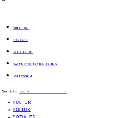
ÜBER UNS
KON­TAKT
STADT­ECHO
DATEN­SCHUTZ­ER­KLÄ­RUNG
IMPRES­SUM
Search for:
KUL­TUR
POLI­TIK
SOZIA­LES