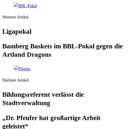
Weiterer Artikel
Liga­po­kal
Bam­berg Bas­kets im BBL-Pokal gegen die
Art­land Dragons
Nächster Artikel
Bil­dungs­re­fe­rent ver­lässt die
Stadtverwaltung
„Dr. Pfeu­fer hat groß­ar­ti­ge Arbeit
geleistet“