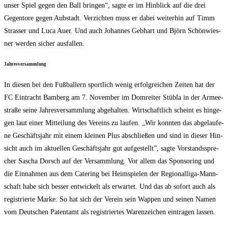
unser Spiel gegen den Ball brin­gen“, sag­te er im Hin­blick auf die drei
Gegen­to­re gegen Aub­stadt. Ver­zich­ten muss er dabei wei­ter­hin auf Timm
Stras­ser und Luca Auer. Und auch Johan­nes Geb­hart und Björn Schön­wies­
ner wer­den sicher ausfallen.
Jah­res­ver­samm­lung
In die­sen bei den Fuß­bal­lern sport­lich wenig erfolg­rei­chen Zei­ten hat der
FC Ein­tracht Bam­berg am 7. Novem­ber im Dom­rei­ter Stüb­la in der Armee­
stra­ße sei­ne Jah­res­ver­samm­lung abge­hal­ten. Wirt­schaft­lich scheint es hin­ge­
gen laut einer Mit­tei­lung des Ver­eins zu lau­fen. „Wir konn­ten das abge­lau­fe­
ne Geschäfts­jahr mit einem klei­nen Plus abschlie­ßen und sind in die­ser Hin­
sicht auch im aktu­el­len Geschäfts­jahr gut auf­ge­stellt”, sag­te Vor­stands­spre­
cher Sascha Dorsch auf der Ver­samm­lung. Vor allem das Spon­so­ring und
die Ein­nah­men aus dem Cate­ring bei Heim­spie­len der Regio­nal­li­ga-Mann­
schaft habe sich bes­ser ent­wi­ckelt als erwar­tet. Und das ab sofort auch als
regis­trier­te Mar­ke: So hat sich der Ver­ein sein Wap­pen und sei­nen Namen
vom Deut­schen Patent­amt als regis­trier­tes Waren­zei­chen ein­tra­gen lassen.