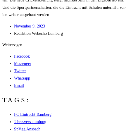
ten. Die neue Cri­cket­ab­tei­lung steigt nächs­tes Jahr in den Liga­be­trieb ein.
Und die Sport­part­ner­schaf­ten, die die Ein­tracht mit Schu­len unter­hält, sol­
len wei­ter aus­ge­baut werden.
Novem­ber 9, 2023
Redak­ti­on
Web­echo Bamberg
Weitersagen
Facebook
Messenger
Twitter
Whatsapp
Email
TAGS:
FC Eintracht Bamberg
Jahresversammlung
SpVgg Ansbach