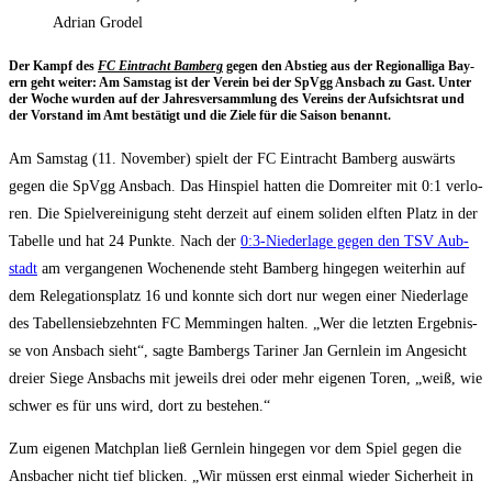
Adrian Grodel
Der Kampf des
FC Ein­tracht Bam­berg
gegen den Abstieg aus der Regio­nal­li­ga Bay­
ern geht wei­ter: Am Sams­tag ist der Ver­ein bei der SpVgg Ans­bach zu Gast. Unter
der Woche wur­den auf der Jah­res­ver­samm­lung des Ver­eins der Auf­sichts­rat und
der Vor­stand im Amt bestä­tigt und die Zie­le für die Sai­son benannt.
Am Sams­tag (11. Novem­ber) spielt der FC Ein­tracht Bam­berg aus­wärts
gegen die SpVgg Ans­bach. Das Hin­spiel hat­ten die Dom­rei­ter mit 0:1 ver­lo­
ren. Die Spiel­ver­ei­ni­gung steht der­zeit auf einem soli­den elf­ten Platz in der
Tabel­le und hat 24 Punk­te. Nach der
0:3‑Niederlage gegen den TSV Aub­
stadt
am ver­gan­ge­nen Wochen­en­de steht Bam­berg hin­ge­gen wei­ter­hin auf
dem Rele­ga­ti­ons­platz 16 und konn­te sich dort nur wegen einer Nie­der­la­ge
des Tabel­len­sieb­zehn­ten FC Mem­min­gen hal­ten. „Wer die letz­ten Ergeb­nis­
se von Ans­bach sieht“, sag­te Bam­bergs Tari­ner Jan Gern­lein im Ange­sicht
drei­er Sie­ge Ans­bachs mit jeweils drei oder mehr eige­nen Toren, „weiß, wie
schwer es für uns wird, dort zu bestehen.“
Zum eige­nen Match­plan ließ Gern­lein hin­ge­gen vor dem Spiel gegen die
Ans­ba­cher nicht tief bli­cken. „Wir müs­sen erst ein­mal wie­der Sicher­heit in