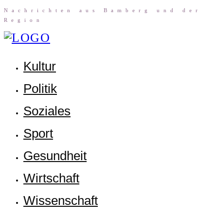
Nach­rich­ten aus Bam­berg und der
Region
Kul­tur
Poli­tik
Sozia­les
Sport
Gesund­heit
Wirt­schaft
Wis­sen­schaft