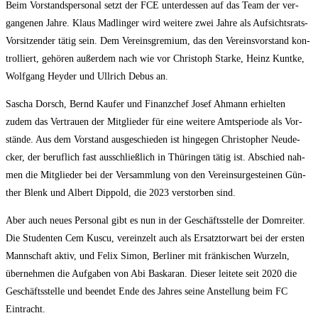
Beim Vor­stands­per­so­nal setzt der FCE unter­des­sen auf das Team der ver­
gan­ge­nen Jah­re. Klaus Mad­lin­ger wird wei­te­re zwei Jah­re als Auf­sichts­rats-
Vor­sit­zen­der tätig sein. Dem Ver­eins­gre­mi­um, das den Ver­eins­vor­stand kon­
trol­liert, gehö­ren außer­dem nach wie vor Chris­toph Star­ke, Heinz Kunt­ke,
Wolf­gang Heyder und Ull­rich Debus an.
Sascha Dorsch, Bernd Kauf­er und Finanz­chef Josef Ahmann erhiel­ten
zudem das Ver­trau­en der Mit­glie­der für eine wei­te­re Amts­pe­ri­ode als Vor­
stän­de. Aus dem Vor­stand aus­ge­schie­den ist hin­ge­gen Chris­to­pher Neu­de­
cker, der beruf­lich fast aus­schließ­lich in Thü­rin­gen tätig ist. Abschied nah­
men die Mit­glie­der bei der Ver­samm­lung von den Ver­einsur­ge­stei­nen Gün­
ther Blenk und Albert Dip­pold, die 2023 ver­stor­ben sind.
Aber auch neu­es Per­so­nal gibt es nun in der Geschäfts­stel­le der Dom­rei­ter.
Die Stu­den­ten Cem Kus­cu, ver­ein­zelt auch als Ersatz­tor­wart bei der ers­ten
Mann­schaft aktiv, und Felix Simon, Ber­li­ner mit frän­ki­schen Wur­zeln,
über­neh­men die Auf­ga­ben von Abi Bas­ka­ran. Die­ser lei­te­te seit 2020 die
Geschäfts­stel­le und been­det Ende des Jah­res sei­ne Anstel­lung beim FC
Eintracht.