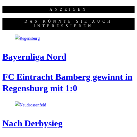
ANZEI­GEN
DAS KÖNNTE SIE AUCH
INTERESSIEREN...
Bay­ern­li­ga Nord
FC Ein­tracht Bam­berg gewinnt in
Regens­burg mit 1:0
Nach Der­by­sieg