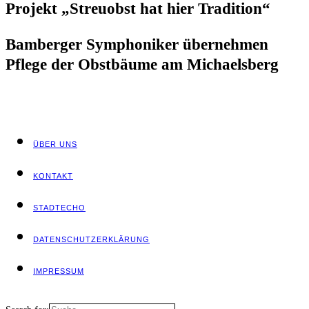
Pro­jekt „Streu­obst hat hier Tradition“
Bam­ber­ger Sym­pho­ni­ker über­neh­men
Pfle­ge der Obst­bäu­me am Michaelsberg
ÜBER UNS
KON­TAKT
STADT­ECHO
DATEN­SCHUTZ­ER­KLÄ­RUNG
IMPRES­SUM