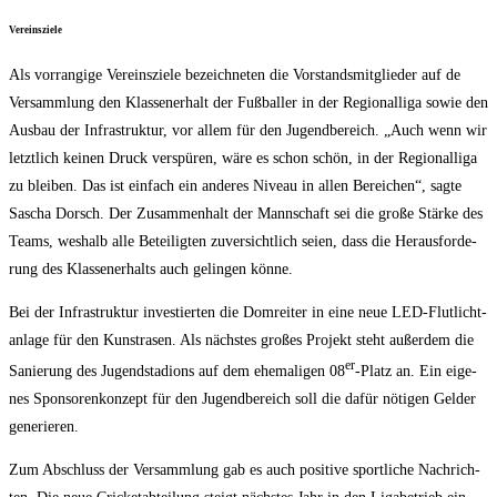
Ver­eins­zie­le
Als vor­ran­gi­ge Ver­eins­zie­le bezeich­ne­ten die Vor­stands­mit­glie­der auf de
Ver­samm­lung den Klas­sen­er­halt der Fuß­bal­ler in der Regio­nal­li­ga sowie den
Aus­bau der Infra­struk­tur, vor allem für den Jugend­be­reich. „Auch wenn wir
letzt­lich kei­nen Druck ver­spü­ren, wäre es schon schön, in der Regio­nal­li­ga
zu blei­ben. Das ist ein­fach ein ande­res Niveau in allen Berei­chen“, sag­te
Sascha Dorsch. Der Zusam­men­halt der Mann­schaft sei die gro­ße Stär­ke des
Teams, wes­halb alle Betei­lig­ten zuver­sicht­lich sei­en, dass die Her­aus­for­de­
rung des Klas­sen­er­halts auch gelin­gen könne.
Bei der Infra­struk­tur inves­tier­ten die Dom­rei­ter in eine neue LED-Flut­licht­
an­la­ge für den Kunst­ra­sen. Als nächs­tes gro­ßes Pro­jekt steht außer­dem die
er
Sanie­rung des Jugend­sta­di­ons auf dem ehe­ma­li­gen 08
-Platz an. Ein eige­
nes Spon­so­ren­kon­zept für den Jugend­be­reich soll die dafür nöti­gen Gel­der
generieren.
Zum Abschluss der Ver­samm­lung gab es auch posi­ti­ve sport­li­che Nach­rich­