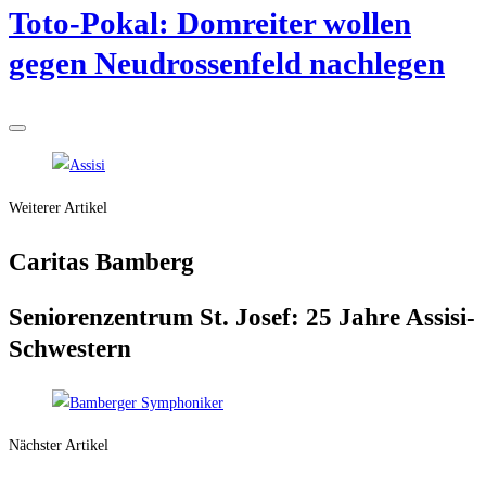
Toto-Pokal: Dom­rei­ter wol­len
gegen Neu­dros­sen­feld nachlegen
Weiterer Artikel
Cari­tas Bamberg
Senio­ren­zen­trum St. Josef: 25 Jah­re Assisi-
Schwestern
Nächster Artikel